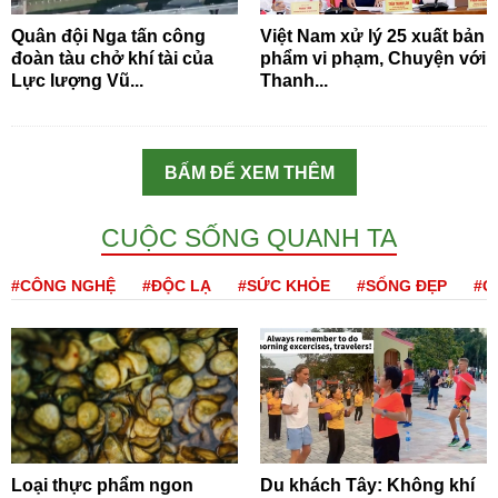
Quân đội Nga tấn công
Việt Nam xử lý 25 xuất bản
đoàn tàu chở khí tài của
phẩm vi phạm, Chuyện với
Lực lượng Vũ...
Thanh...
BẤM ĐỂ XEM THÊM
CUỘC SỐNG QUANH TA
#CÔNG NGHỆ
#ĐỘC LẠ
#SỨC KHỎE
#SỐNG ĐẸP
#Q
Loại thực phẩm ngon
Du khách Tây: Không khí