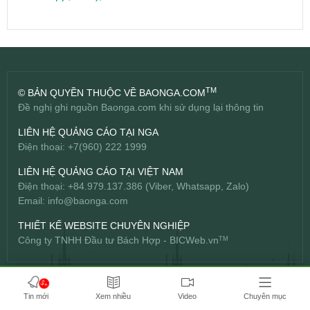
TM
© BẢN QUYỀN THUỘC VỀ BAONGA.COM
Đề nghị ghi nguồn Baonga.com khi sử dụng lại thông tin
LIÊN HỆ QUẢNG CÁO TẠI NGA
Điện thoại: +7(960) 222 1999
LIÊN HỆ QUẢNG CÁO TẠI VIỆT NAM
Điện thoại: +84.979.137.386 (Viber, Whatsapp, Zalo)
Email:
info@baonga.com
THIẾT KẾ WEBSITE CHUYÊN NGHIỆP
Công ty TNHH Đầu tư Bách Hợp -
BICWeb.vn
TM
5+
Tin mới
Xem nhiều
Video
Chuyên mục