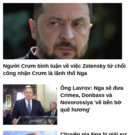
Người Crưm bình luận về việc Zelensky từ chối
công nhận Crưm là lãnh thổ Nga
Ông Lavrov: Nga sẽ đưa
Crimea, Donbass và
Novorossiya 'về bến bờ
quê hương'
Chuyên gia Nga lý giải sự