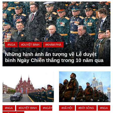
#NGA
#DUYỆT BINH
#KHÁM PHÁ
Những hình ảnh ấn tượng về Lễ duyệt
binh Ngày Chiến thắng trong 10 năm qua
#NGA
#DUYỆT BINH
#NGÀY
#XÃ HỘI
#ĐỜI SỐNG
#NGA