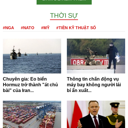
THỜI SỰ
#NGA
#NATO
#MỸ
#TIỀN KỸ THUẬT SỐ
Chuyên gia: Eo biển
Thông tin chấn động vụ
Hormuz trở thành "át chủ
máy bay không người lái
bài" của Iran...
bí ẩn xuất...