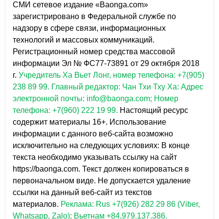
СМИ сетевое издание «Baonga.com»
зарегистрировано в Федеральной службе по
надзору в сфере связи, информационных
технологий и массовых коммуникаций.
Регистрационный номер средства массовой
информации Эл № ФС77-73891 от 29 октября 2018
г.
Учредитель Ха Вьет Лонг, номер телефона: +7(905)
238 89 99.
Главный редактор: Чан Тхи Тху Ха: Адрес
электронной почты: info@baonga.com; Номер
телефона: +7(960) 222 19 99.
Настоящий ресурс
содержит материалы 16+. Использование
информации с данного веб-сайта возможно
исключительно на следующих условиях: В конце
текста необходимо указывать ссылку на сайт
https://baonga.com. Текст должен копироваться в
первоначальном виде. Не допускается удаление
ссылки на данный веб-сайт из текстов
материалов.
Реклама: Rus +7(926) 282 29 86 (Viber,
Whatsapp, Zalo); Вьетнам +84.979.137.386.