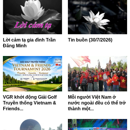
Lời cảm tạ gia đình Trần
Tin buồn (30/7/2026)
Đăng Minh
VGR khởi động Giải Golf
Mỗi người Việt Nam ở
Truyền thống Vietnam &
nước ngoài đều có thể trở
Friends...
thành một...