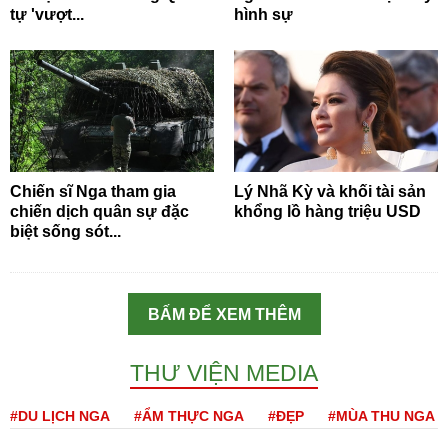
tự 'vượt...
hình sự
Chiến sĩ Nga tham gia
Lý Nhã Kỳ và khối tài sản
chiến dịch quân sự đặc
khổng lồ hàng triệu USD
biệt sống sót...
BẤM ĐỂ XEM THÊM
THƯ VIỆN MEDIA
#DU LỊCH NGA
#ẨM THỰC NGA
#ĐẸP
#MÙA THU NGA