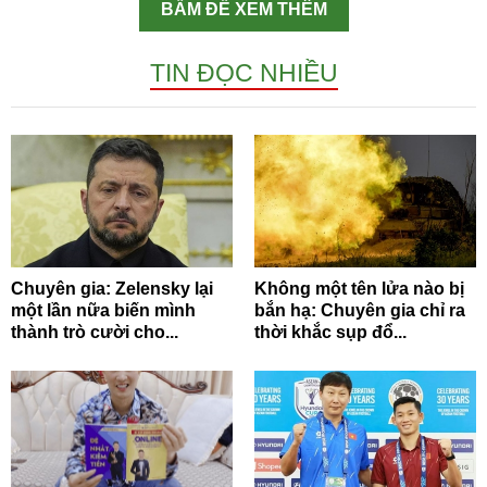
BẤM ĐỂ XEM THÊM
TIN ĐỌC NHIỀU
Chuyên gia: Zelensky lại
Không một tên lửa nào bị
một lần nữa biến mình
bắn hạ: Chuyên gia chỉ ra
thành trò cười cho...
thời khắc sụp đổ...