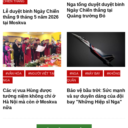
CHIẾN THẮNG
Nga tổng duyệt duyệt binh
Ngày Chiến thắng tại
Lễ duyệt binh Ngày Chiến
Quảng trường Đỏ
thắng 9 tháng 5 năm 2026
tại Moskva
#VĂN HÓA
#NGƯỜI VIỆT TẠI
#NGA
#MÁY BAY
#KHÔNG
NGA
QUÂN
Các vị vua Hùng được
Bảo vệ bầu trời: Sức mạnh
tưởng niệm không chỉ ở
và sự duyên dáng của đội
Hà Nội mà còn ở Moskva
bay "Những Hiệp sĩ Nga"
nữa