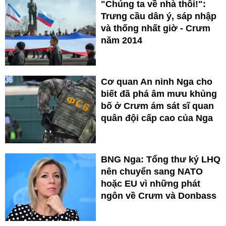
"Chúng ta về nhà thôi!":
Trưng cầu dân ý, sáp nhập
và thống nhất giờ - Crưm
năm 2014
Cơ quan An ninh Nga cho
biết đã phá âm mưu khủng
bố ở Crưm ám sát sĩ quan
quân đội cấp cao của Nga
BNG Nga: Tổng thư ký LHQ
nên chuyển sang NATO
hoặc EU vì những phát
ngôn về Crưm và Donbass