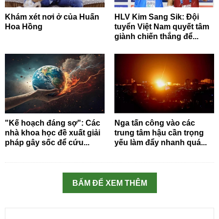
Khám xét nơi ở của Huấn
HLV Kim Sang Sik: Đội
Hoa Hồng
tuyển Việt Nam quyết tâm
giành chiến thắng để...
"Kế hoạch đáng sợ": Các
Nga tấn công vào các
nhà khoa học đề xuất giải
trung tâm hậu cần trọng
pháp gây sốc để cứu...
yếu làm đẩy nhanh quá...
BẤM ĐỂ XEM THÊM