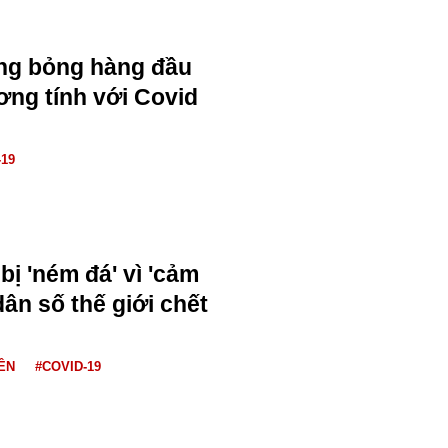
ng bỏng hàng đầu
ng tính với Covid
-19
bị 'ném đá' vì 'cảm
ân số thế giới chết
IÊN
#COVID-19