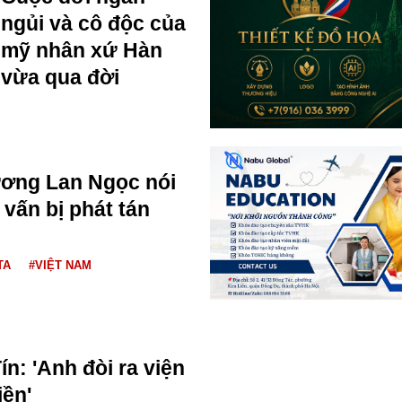
ngủi và cô độc của
mỹ nhân xứ Hàn
vừa qua đời
ương Lan Ngọc nói
 vấn bị phát tán
TA
#VIỆT NAM
n: 'Anh đòi ra viện
iền'