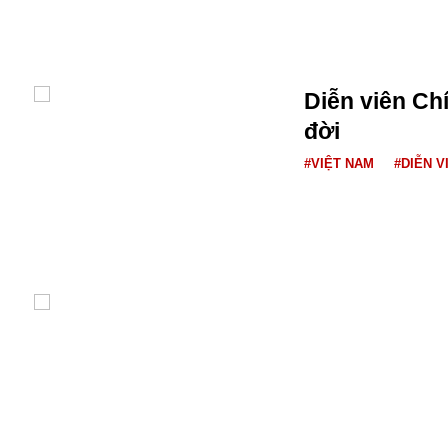
Bulagria
Crimea
Diễn viên Chí
Chính trị
đời
Công nghệ
Chuyện hay
#VIỆT NAM
#DIỄN V
Chuyện lạ
Cuộc sống quanh ta
Casino
Chiến tranh thương mại
Chi hội phụ nữ TTTM Mátxcơva
Chính trị Nga
Chợ Vòm
Cảnh sát
Cấm bay
Cao tốc
Canada