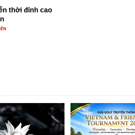
ễn thời đỉnh cao
ín
IÊN