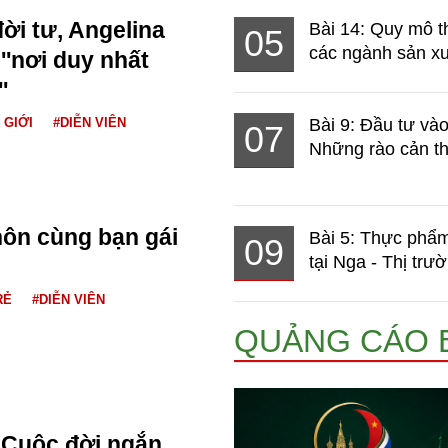
ời tư, Angelina
Bài 14: Quy mô t
05
các ngành sản xuấ
 ''nơi duy nhất
'
 GIỚI
#DIỄN VIÊN
Bài 9: Đầu tư và
07
Những rào cản th
hôn cùng bạn gái
Bài 5: Thực phẩm
09
tại Nga - Thị trườ
RẺ
#DIỄN VIÊN
QUẢNG CÁO 
Cuộc đời ngắn