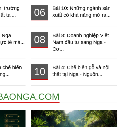
hị trường
Bài 10: Những ngành sản
06
t tại...
xuất có khả năng mở ra...
o Nga -
Bài 8: Doanh nghiệp Việt
08
ực tế mà...
Nam đầu tư sang Nga -
Cơ...
 chế biến
Bài 4: Chế biến gỗ và nội
10
ng...
thất tại Nga - Nguồn...
BAONGA.COM