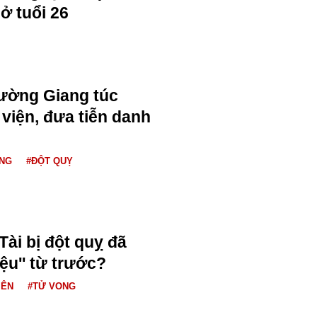
ở tuổi 26
rường Giang túc
 viện, đưa tiễn danh
NG
#ĐỘT QUỴ
Tài bị đột quỵ đã
ệu'' từ trước?
IÊN
#TỬ VONG