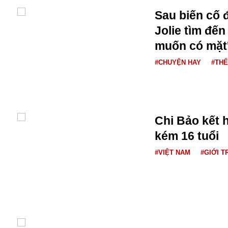
Sau biến cố đ
Jolie tìm đến
muốn có mặt'
#CHUYỆN HAY
#THẾ
Chi Bảo kết 
kém 16 tuổi
#VIỆT NAM
#GIỚI T
An ninh
Anh
Australia
Amazon
Army Games
Apple