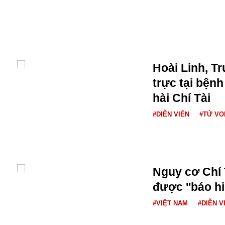
Buôn bán ở Nga
Bộ Quốc phòng
Bác Hồ
Bộ Y tế
Bão tuyết
Hoài Linh, T
Bệnh viện
trực tại bệnh
Bản quyền
Bảo tàng
hài Chí Tài
Blockchain
#DIỄN VIÊN
#TỬ VO
Bộ Ngoại giao
Bình Dương
Biển Đen
Boeing
Bình Định
Nguy cơ Chí 
Bulgaria
được ''báo hi
Biến chủng
Baikal
#VIỆT NAM
#DIỄN V
Bakhmut