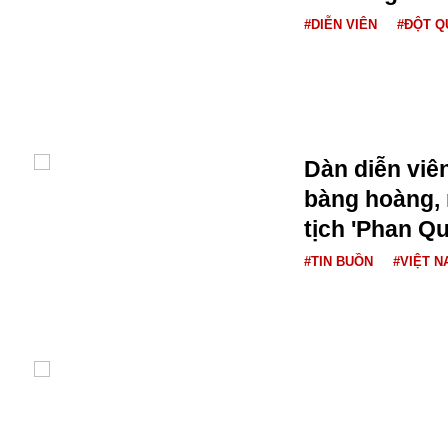
#DIỄN VIÊN
#ĐỘT Q
Dàn diễn viê
bàng hoàng, n
Bói toán
tịch 'Phan Q
Bóng đá
Bill Gates
#TIN BUỒN
#VIỆT N
BĐS
Bí ẩn
Bitcoin
Bamboo Airways
Báo Nga có gì?
Biển Đông
Barrack Obama
Bắc Kinh