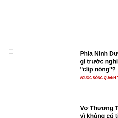
Alibaba
Angela Merkel
Aeroflot
ASEAN
Argentina
Ai
Azovstal
Phía Ninh D
gì trước nghi
''clip nóng''?
#CUỘC SỐNG QUANH 
Vợ Thương Tí
vì không có t