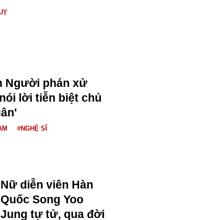
UỴ
n Người phán xử
ói lời tiễn biệt chủ
uân'
AM
#NGHỆ SĨ
Nữ diễn viên Hàn
Quốc Song Yoo
Jung tự tử, qua đời