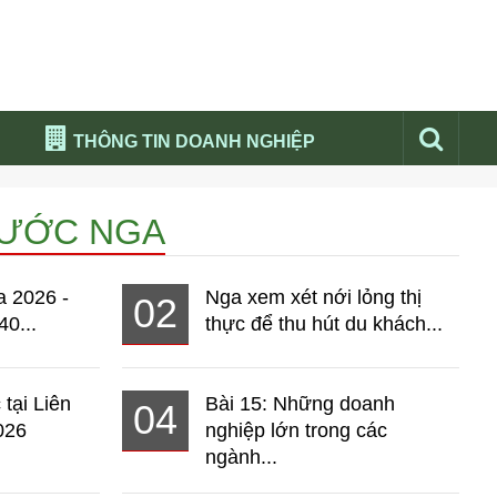
THÔNG TIN DOANH NGHIỆP
Đừng bỏ lỡ
NƯỚC NGA
Nổi bật báo nga
Thư viện media
a 2026 -
Nga xem xét nới lỏng thị
02
Phân tích thị trường Nga 2026
40...
thực để thu hút du khách...
 tại Liên
Bài 15: Những doanh
04
026
nghiệp lớn trong các
ngành...