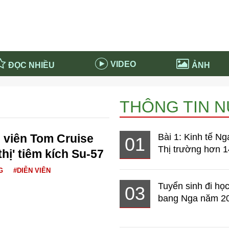
VIDEO
ĐỌC NHIỀU
ẢNH
in và ứng dụng
Tiêu điểm Covid-19
THÔNG TIN 
d-19 tại Nga
Thời sự
n nước Nga
NABU EDUCATION
 viên Tom Cruise
Bài 1: Kinh tế Ng
01
 nước Nga
Tử vi hàng ngày
Thị trường hơn 1
hị' tiêm kích Su-57
 Nga - Việt Nam
Phân tích chính trị
G
#DIỄN VIÊN
Tuyển sinh đi học
03
bang Nga năm 2