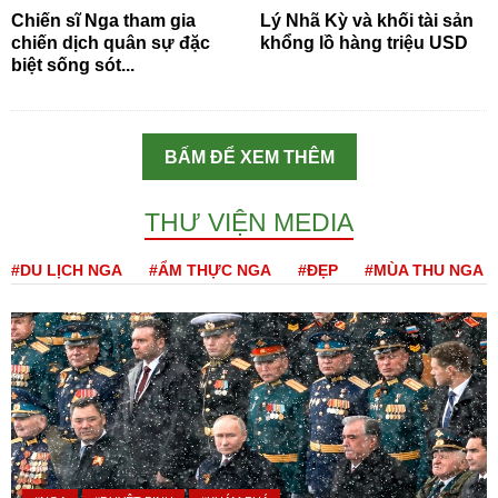
Chiến sĩ Nga tham gia
Lý Nhã Kỳ và khối tài sản
chiến dịch quân sự đặc
khổng lồ hàng triệu USD
biệt sống sót...
BẤM ĐỂ XEM THÊM
THƯ VIỆN MEDIA
#DU LỊCH NGA
#ẨM THỰC NGA
#ĐẸP
#MÙA THU NGA