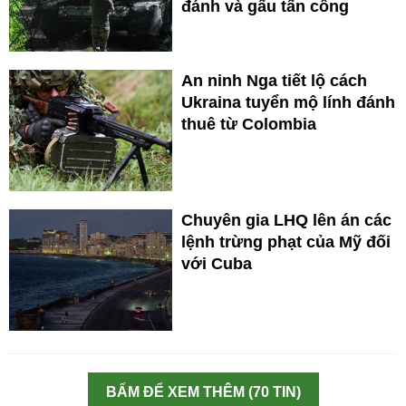
đánh và gấu tấn công
An ninh Nga tiết lộ cách
Ukraina tuyển mộ lính đánh
thuê từ Colombia
Chuyên gia LHQ lên án các
lệnh trừng phạt của Mỹ đối
với Cuba
BẤM ĐỂ XEM THÊM (70 TIN)