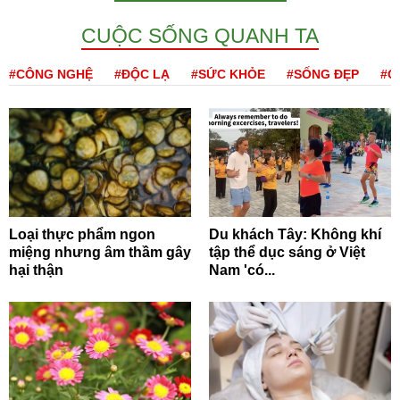
CUỘC SỐNG QUANH TA
#CÔNG NGHỆ
#ĐỘC LẠ
#SỨC KHỎE
#SỐNG ĐẸP
#Q
Loại thực phẩm ngon
Du khách Tây: Không khí
miệng nhưng âm thầm gây
tập thể dục sáng ở Việt
hại thận
Nam 'có...