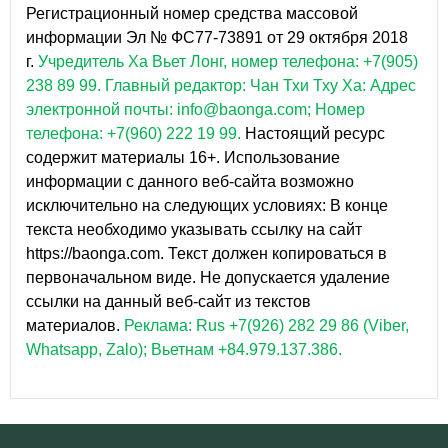
Регистрационный номер средства массовой
информации Эл № ФС77-73891 от 29 октября 2018
г.
Учредитель Ха Вьет Лонг, номер телефона: +7(905)
238 89 99.
Главный редактор: Чан Тхи Тху Ха: Адрес
электронной почты: info@baonga.com; Номер
телефона: +7(960) 222 19 99.
Настоящий ресурс
содержит материалы 16+. Использование
информации с данного веб-сайта возможно
исключительно на следующих условиях: В конце
текста необходимо указывать ссылку на сайт
https://baonga.com. Текст должен копироваться в
первоначальном виде. Не допускается удаление
ссылки на данный веб-сайт из текстов
материалов.
Реклама: Rus +7(926) 282 29 86 (Viber,
Whatsapp, Zalo); Вьетнам +84.979.137.386.