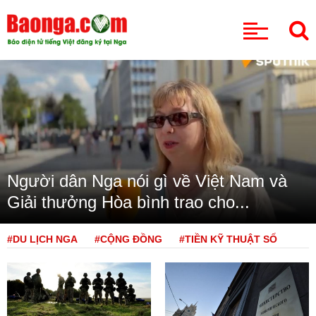
CHUYÊN MỤC
Người dân Nga nói gì về Việt Nam và
Giải thưởng Hòa bình trao cho...
#DU LỊCH NGA
#CỘNG ĐỒNG
#TIỀN KỸ THUẬT SỐ