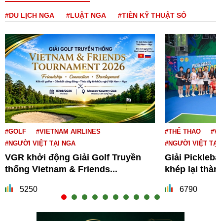
#DU LỊCH NGA
#LUẬT NGA
#TIỀN KỸ THUẬT SỐ
#GOLF
#VIETNAM AIRLINES
#THỂ THAO
#V
#NGƯỜI VIỆT TẠI NGA
#NGƯỜI VIỆT TẠI
VGR khởi động Giải Golf Truyền
Giải Pickleba
thống Vietnam & Friends...
khép lại thà
5250
6790