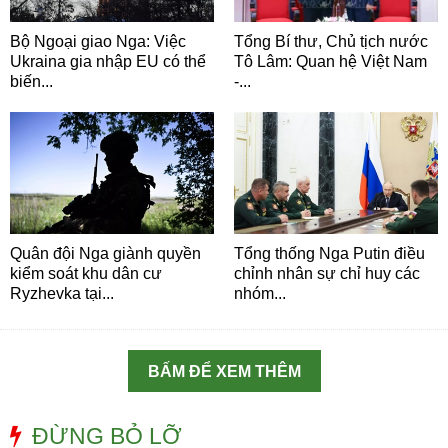
Bộ Ngoại giao Nga: Việc
Tổng Bí thư, Chủ tịch nước
Ukraina gia nhập EU có thể
Tô Lâm: Quan hệ Việt Nam
biến...
-...
Quân đội Nga giành quyền
Tổng thống Nga Putin điều
kiểm soát khu dân cư
chỉnh nhân sự chỉ huy các
Ryzhevka tại...
nhóm...
BẤM ĐỂ XEM THÊM
ĐỪNG BỎ LỠ