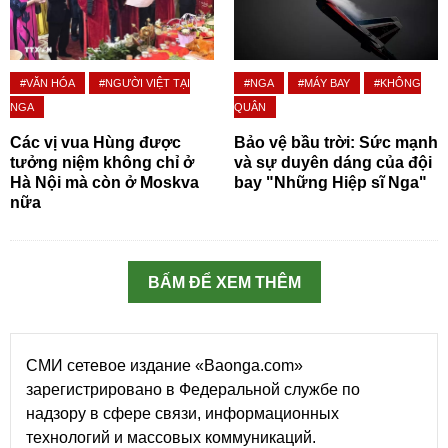
#VĂN HÓA
#NGƯỜI VIỆT TẠI
#NGA
#MÁY BAY
#KHÔNG
NGA
QUÂN
Các vị vua Hùng được
Bảo vệ bầu trời: Sức mạnh
tưởng niệm không chỉ ở
và sự duyên dáng của đội
Hà Nội mà còn ở Moskva
bay "Những Hiệp sĩ Nga"
nữa
BẤM ĐỂ XEM THÊM
СМИ сетевое издание «Baonga.com»
зарегистрировано в Федеральной службе по
надзору в сфере связи, информационных
технологий и массовых коммуникаций.