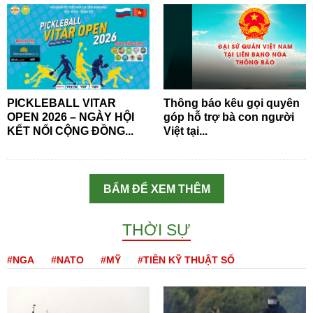
PICKLEBALL VITAR
Thông báo kêu gọi quyên
OPEN 2026 – NGÀY HỘI
góp hỗ trợ bà con người
KẾT NỐI CỘNG ĐỒNG...
Việt tại...
BẤM ĐỂ XEM THÊM
THỜI SỰ
#NGA
#NATO
#MỸ
#TIỀN KỸ THUẬT SỐ