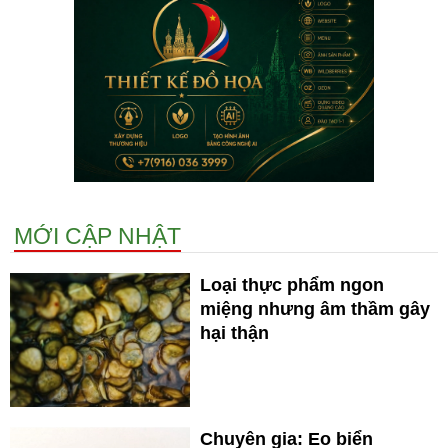
MỚI CẬP NHẬT
Loại thực phẩm ngon
miệng nhưng âm thầm gây
hại thận
Chuyên gia: Eo biển