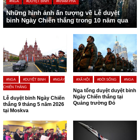
#NGA
#DUYỆT BINH
#KHÁM PHÁ
Những hình ảnh ấn tượng về Lễ duyệt
binh Ngày Chiến thắng trong 10 năm qua
#NGA
#DUYỆT BINH
#NGÀY
#XÃ HỘI
#ĐỜI SỐNG
#NGA
CHIẾN THẮNG
Nga tổng duyệt duyệt binh
Ngày Chiến thắng tại
Lễ duyệt binh Ngày Chiến
Quảng trường Đỏ
thắng 9 tháng 5 năm 2026
tại Moskva