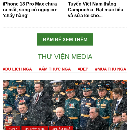
iPhone 18 Pro Max chưa
Tuyển Việt Nam thắng
ra mắt, song có nguy cơ
Campuchia: Đạt mục tiêu
'cháy hàng'
và sửa lỗi cho...
BẤM ĐỂ XEM THÊM
THƯ VIỆN MEDIA
#DU LỊCH NGA
#ẨM THỰC NGA
#ĐẸP
#MÙA THU NGA
#NGA
#DUYỆT BINH
#KHÁM PHÁ