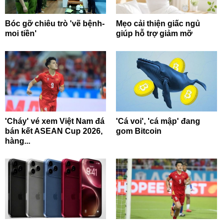
Bóc gỡ chiêu trò 'vẽ bệnh-
Mẹo cải thiện giấc ngủ
moi tiền'
giúp hỗ trợ giảm mỡ
'Cháy' vé xem Việt Nam đá
'Cá voi', 'cá mập' đang
bán kết ASEAN Cup 2026,
gom Bitcoin
hàng...