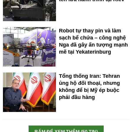
Robot tự thay pin và làm
sạch bể chứa – công nghệ
Nga đã gây ấn tượng mạnh
mẽ tại Yekaterinburg
Tổng thống Iran: Tehran
ủng hộ đối thoại, nhưng
không để bị Mỹ ép buộc
phải đầu hàng
BẤM ĐỂ XEM THÊM (50 TIN)