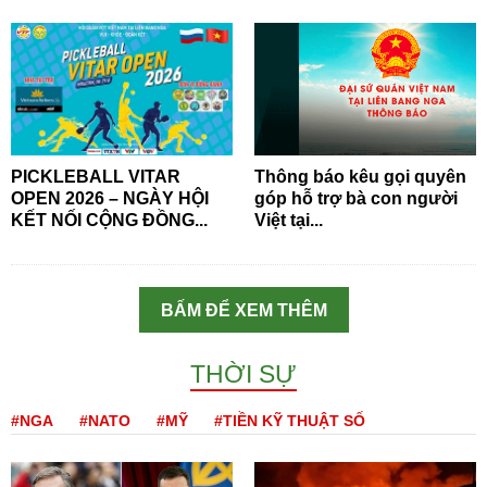
PICKLEBALL VITAR
Thông báo kêu gọi quyên
OPEN 2026 – NGÀY HỘI
góp hỗ trợ bà con người
KẾT NỐI CỘNG ĐỒNG...
Việt tại...
BẤM ĐỂ XEM THÊM
THỜI SỰ
#NGA
#NATO
#MỸ
#TIỀN KỸ THUẬT SỐ