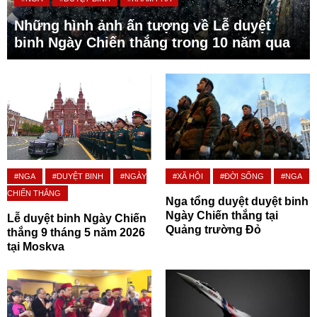
Những hình ảnh ấn tượng về Lễ duyệt
binh Ngày Chiến thắng trong 10 năm qua
#NGA
#DUYỆT BINH
#NGÀY
#XÃ HỘI
#ĐỜI SỐNG
#NGA
CHIẾN THẮNG
Nga tổng duyệt duyệt binh
Ngày Chiến thắng tại
Lễ duyệt binh Ngày Chiến
Quảng trường Đỏ
thắng 9 tháng 5 năm 2026
tại Moskva