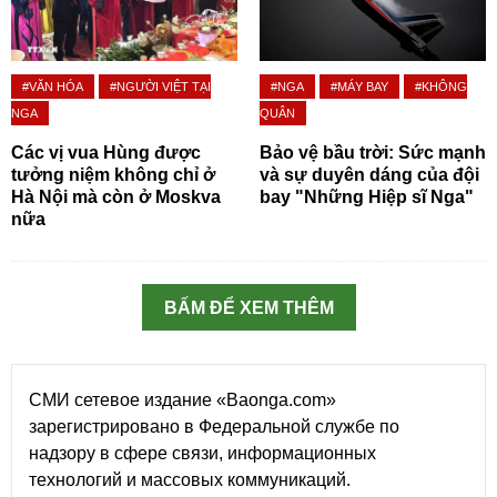
#VĂN HÓA
#NGƯỜI VIỆT TẠI
#NGA
#MÁY BAY
#KHÔNG
NGA
QUÂN
Các vị vua Hùng được
Bảo vệ bầu trời: Sức mạnh
tưởng niệm không chỉ ở
và sự duyên dáng của đội
Hà Nội mà còn ở Moskva
bay "Những Hiệp sĩ Nga"
nữa
BẤM ĐỂ XEM THÊM
СМИ сетевое издание «Baonga.com»
зарегистрировано в Федеральной службе по
надзору в сфере связи, информационных
технологий и массовых коммуникаций.