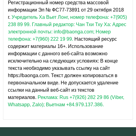
Регистрационный номер средства массовой
информации Эл № ФС77-73891 от 29 октября 2018
г.
Учредитель Ха Вьет Лонг, номер телефона: +7(905)
238 89 99.
Главный редактор: Чан Тхи Тху Ха: Адрес
электронной почты: info@baonga.com; Номер
телефона: +7(960) 222 19 99.
Настоящий ресурс
содержит материалы 16+. Использование
информации с данного веб-сайта возможно
исключительно на следующих условиях: В конце
текста необходимо указывать ссылку на сайт
https://baonga.com. Текст должен копироваться в
первоначальном виде. Не допускается удаление
ссылки на данный веб-сайт из текстов
материалов.
Реклама: Rus +7(926) 282 29 86 (Viber,
Whatsapp, Zalo); Вьетнам +84.979.137.386.