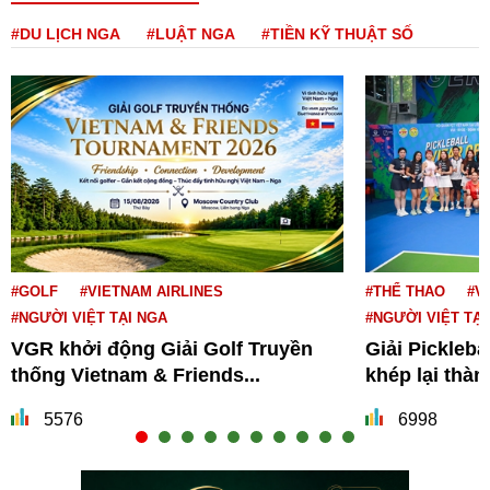
#DU LỊCH NGA
#LUẬT NGA
#TIỀN KỸ THUẬT SỐ
#GOLF
#VIETNAM AIRLINES
#THỂ THAO
#V
#NGƯỜI VIỆT TẠI NGA
#NGƯỜI VIỆT TẠI
VGR khởi động Giải Golf Truyền
Giải Pickleba
thống Vietnam & Friends...
khép lại thà
5576
6998