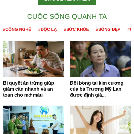
CUỘC SỐNG QUANH TA
#CÔNG NGHỆ
#ĐỘC LẠ
#SỨC KHỎE
#SỐNG ĐẸP
#Q
Bí quyết ăn trứng giúp
Đôi bông tai kim cương
giảm cân nhanh và an
của bà Trương Mỹ Lan
toàn cho mỡ máu
được định giá...