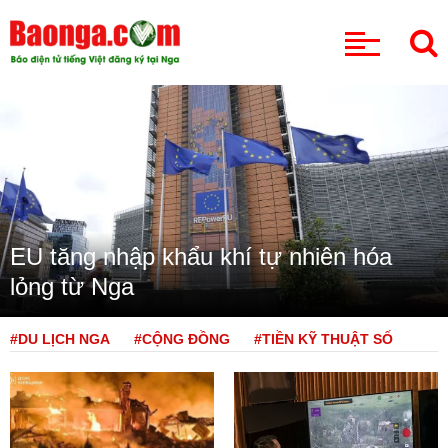
CHUYÊN MỤC
EU tăng nhập khẩu khí tự nhiên hóa
lỏng từ Nga
#DU LỊCH NGA
#CỘNG ĐỒNG
#TIỀN KỸ THUẬT SỐ