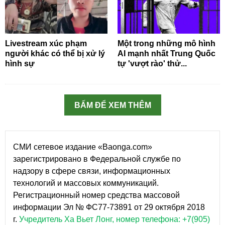
Livestream xúc phạm
Một trong những mô hình
người khác có thể bị xử lý
AI mạnh nhất Trung Quốc
hình sự
tự 'vượt rào' thử...
BẤM ĐỂ XEM THÊM
СМИ сетевое издание «Baonga.com»
зарегистрировано в Федеральной службе по
надзору в сфере связи, информационных
технологий и массовых коммуникаций.
Регистрационный номер средства массовой
информации Эл № ФС77-73891 от 29 октября 2018
г.
Учредитель Ха Вьет Лонг, номер телефона: +7(905)