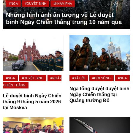
#NGA
#DUYỆT BINH
#KHÁM PHÁ
Những hình ảnh ấn tượng về Lễ duyệt
binh Ngày Chiến thắng trong 10 năm qua
#NGA
#DUYỆT BINH
#NGÀY
#XÃ HỘI
#ĐỜI SỐNG
#NGA
CHIẾN THẮNG
Nga tổng duyệt duyệt binh
Ngày Chiến thắng tại
Lễ duyệt binh Ngày Chiến
Quảng trường Đỏ
thắng 9 tháng 5 năm 2026
tại Moskva