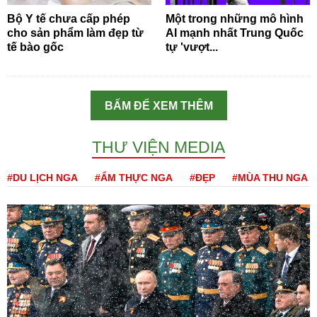
Bộ Y tế chưa cấp phép
Một trong những mô hình
cho sản phẩm làm đẹp từ
AI mạnh nhất Trung Quốc
tế bào gốc
tự 'vượt...
BẤM ĐỂ XEM THÊM
THƯ VIỆN MEDIA
#DU LỊCH NGA
#ẨM THỰC NGA
#ĐẸP
#MÙA THU NGA