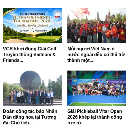
VGR khởi động Giải Golf
Mỗi người Việt Nam ở
Truyền thống Vietnam &
nước ngoài đều có thể trở
Friends...
thành một...
Đoàn công tác báo Nhân
Giải Pickleball Vitar Open
Dân dâng hoa tại Tượng
2026 khép lại thành công
đài Chủ tịch...
rực rỡ