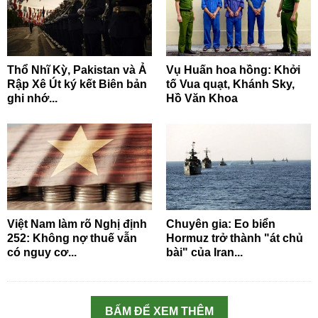
Thổ Nhĩ Kỳ, Pakistan và Ả
Vụ Huấn hoa hồng: Khởi
Rập Xê Út ký kết Biên bản
tố Vua quạt, Khánh Sky,
ghi nhớ...
Hồ Văn Khoa
Việt Nam làm rõ Nghị định
Chuyên gia: Eo biển
252: Không nợ thuế vẫn
Hormuz trở thành "át chủ
có nguy cơ...
bài" của Iran...
BẤM ĐỂ XEM THÊM