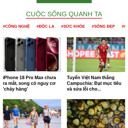
CUỘC SỐNG QUANH TA
#CÔNG NGHỆ
#ĐỘC LẠ
#SỨC KHỎE
#SỐNG ĐẸP
#Q
iPhone 18 Pro Max chưa
Tuyển Việt Nam thắng
ra mắt, song có nguy cơ
Campuchia: Đạt mục tiêu
'cháy hàng'
và sửa lỗi cho...