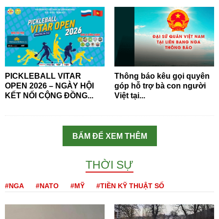
PICKLEBALL VITAR
Thông báo kêu gọi quyên
OPEN 2026 – NGÀY HỘI
góp hỗ trợ bà con người
KẾT NỐI CỘNG ĐỒNG...
Việt tại...
BẤM ĐỂ XEM THÊM
THỜI SỰ
#NGA
#NATO
#MỸ
#TIỀN KỸ THUẬT SỐ