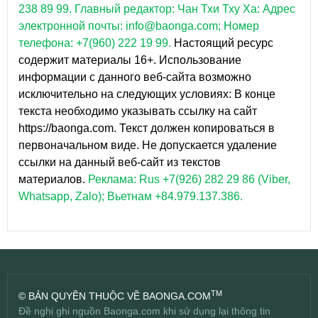
238 89 99.
Главный редактор: Чан Тхи Тху Ха: Адрес
электронной почты: info@baonga.com; Номер
телефона: +7(960) 222 19 99.
Настоящий ресурс
содержит материалы 16+. Использование
информации с данного веб-сайта возможно
исключительно на следующих условиях: В конце
текста необходимо указывать ссылку на сайт
https://baonga.com. Текст должен копироваться в
первоначальном виде. Не допускается удаление
ссылки на данный веб-сайт из текстов
материалов.
Реклама: Rus +7(926) 282 29 86 (Viber,
Whatsapp, Zalo); Вьетнам +84.979.137.386.
TM
© BẢN QUYỀN THUỘC VỀ BAONGA.COM
Đề nghị ghi nguồn Baonga.com khi sử dụng lại thông tin