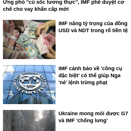
Ứng phó ''cú sốc lương thực'', IMF phê duyệt cơ
chế cho vay khẩn cấp mới
IMF nâng tỷ trọng của đồng
USD và NDT trong rổ tiền tệ
IMF cảnh báo về 'công cụ
đặc biệt' có thể giúp Nga
'né' lệnh trừng phạt
Ukraine mong mỏi được G7
và IMF 'chống lưng'