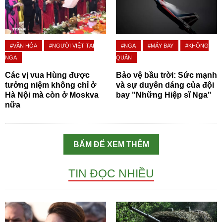
#VĂN HÓA
#NGƯỜI VIỆT TẠI
#NGA
#MÁY BAY
#KHÔNG
NGA
QUÂN
Các vị vua Hùng được
Bảo vệ bầu trời: Sức mạnh
tưởng niệm không chỉ ở
và sự duyên dáng của đội
Hà Nội mà còn ở Moskva
bay "Những Hiệp sĩ Nga"
nữa
BẤM ĐỂ XEM THÊM
TIN ĐỌC NHIỀU