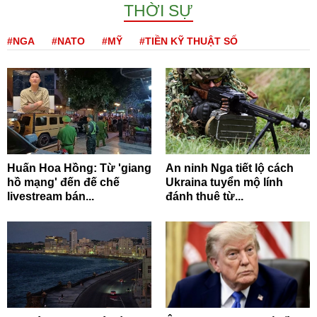
THỜI SỰ
#NGA
#NATO
#MỸ
#TIỀN KỸ THUẬT SỐ
Huấn Hoa Hồng: Từ 'giang
An ninh Nga tiết lộ cách
hồ mạng' đến đế chế
Ukraina tuyển mộ lính
livestream bán...
đánh thuê từ...