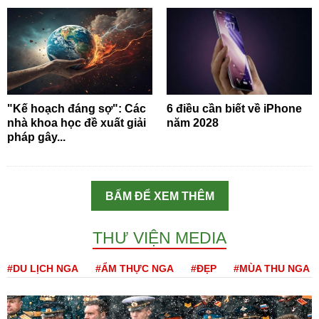
"Kế hoạch đáng sợ": Các
6 điều cần biết về iPhone
nhà khoa học đề xuất giải
năm 2028
pháp gây...
BẤM ĐỂ XEM THÊM
THƯ VIỆN MEDIA
#DU LỊCH NGA
#ẨM THỰC NGA
#ĐẸP
#MÙA THU NGA