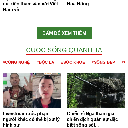
dự kiến tham vấn với Việt
Hoa Hồng
Nam về...
BẤM ĐỂ XEM THÊM
CUỘC SỐNG QUANH TA
#CÔNG NGHỆ
#ĐỘC LẠ
#SỨC KHỎE
#SỐNG ĐẸP
#Q
Livestream xúc phạm
Chiến sĩ Nga tham gia
người khác có thể bị xử lý
chiến dịch quân sự đặc
hình sự
biệt sống sót...