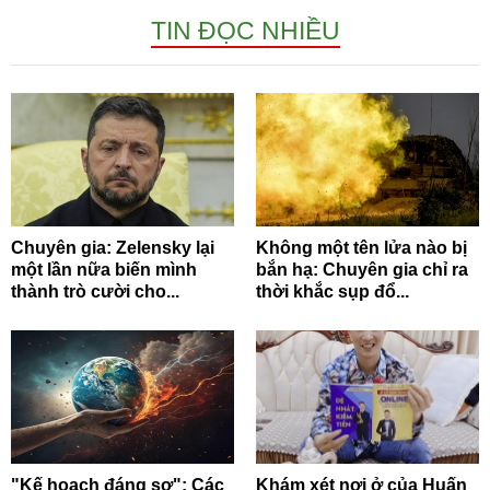
TIN ĐỌC NHIỀU
Chuyên gia: Zelensky lại
Không một tên lửa nào bị
một lần nữa biến mình
bắn hạ: Chuyên gia chỉ ra
thành trò cười cho...
thời khắc sụp đổ...
"Kế hoạch đáng sợ": Các
Khám xét nơi ở của Huấn