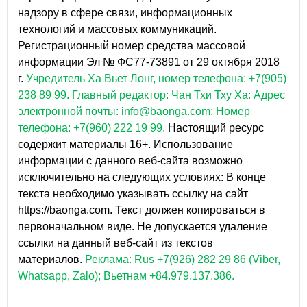
надзору в сфере связи, информационных
технологий и массовых коммуникаций.
Регистрационный номер средства массовой
информации Эл № ФС77-73891 от 29 октября 2018
г.
Учредитель Ха Вьет Лонг, номер телефона: +7(905)
238 89 99.
Главный редактор: Чан Тхи Тху Ха: Адрес
электронной почты: info@baonga.com; Номер
телефона: +7(960) 222 19 99.
Настоящий ресурс
содержит материалы 16+. Использование
информации с данного веб-сайта возможно
исключительно на следующих условиях: В конце
текста необходимо указывать ссылку на сайт
https://baonga.com. Текст должен копироваться в
первоначальном виде. Не допускается удаление
ссылки на данный веб-сайт из текстов
материалов.
Реклама: Rus +7(926) 282 29 86 (Viber,
Whatsapp, Zalo); Вьетнам +84.979.137.386.