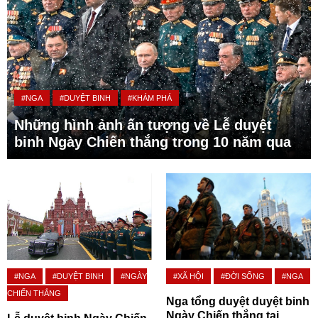
#NGA
#DUYỆT BINH
#KHÁM PHÁ
Những hình ảnh ấn tượng về Lễ duyệt
binh Ngày Chiến thắng trong 10 năm qua
#NGA
#DUYỆT BINH
#NGÀY
#XÃ HỘI
#ĐỜI SỐNG
#NGA
CHIẾN THẮNG
Nga tổng duyệt duyệt binh
Ngày Chiến thắng tại