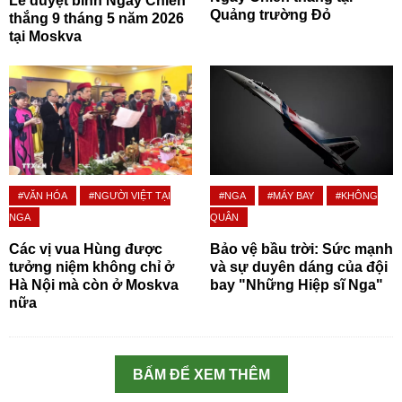
Lễ duyệt binh Ngày Chiến
Quảng trường Đỏ
thắng 9 tháng 5 năm 2026
tại Moskva
#VĂN HÓA
#NGƯỜI VIỆT TẠI
#NGA
#MÁY BAY
#KHÔNG
NGA
QUÂN
Các vị vua Hùng được
Bảo vệ bầu trời: Sức mạnh
tưởng niệm không chỉ ở
và sự duyên dáng của đội
Hà Nội mà còn ở Moskva
bay "Những Hiệp sĩ Nga"
nữa
BẤM ĐỂ XEM THÊM