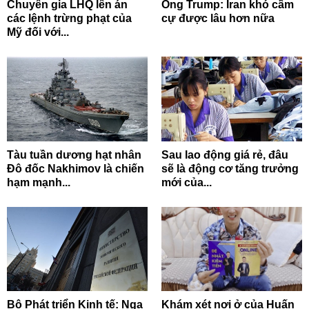
Chuyên gia LHQ lên án
Ông Trump: Iran khó cầm
các lệnh trừng phạt của
cự được lâu hơn nữa
Mỹ đối với...
Tàu tuần dương hạt nhân
Sau lao động giá rẻ, đâu
Đô đốc Nakhimov là chiến
sẽ là động cơ tăng trưởng
hạm mạnh...
mới của...
Bộ Phát triển Kinh tế: Nga
Khám xét nơi ở của Huấn