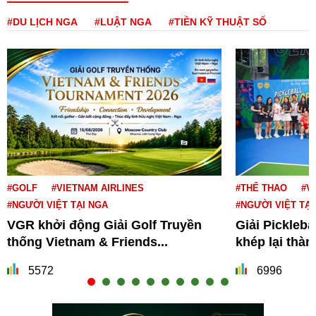
#DU LỊCH NGA
#LUẬT NGA
#TIỀN KỸ THUẬT SỐ
#GOLF
#VIETNAM AIRLINES
#THỂ THAO
#V
#NGƯỜI VIỆT TẠI NGA
#NGƯỜI VIỆT TẠI
VGR khởi động Giải Golf Truyền
Giải Pickleba
thống Vietnam & Friends...
khép lại thà
5572
6996