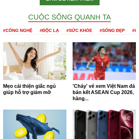
CUỘC SỐNG QUANH TA
#CÔNG NGHỆ
#ĐỘC LẠ
#SỨC KHỎE
#SỐNG ĐẸP
#Q
Mẹo cải thiện giấc ngủ
'Cháy' vé xem Việt Nam đá
giúp hỗ trợ giảm mỡ
bán kết ASEAN Cup 2026,
hàng...