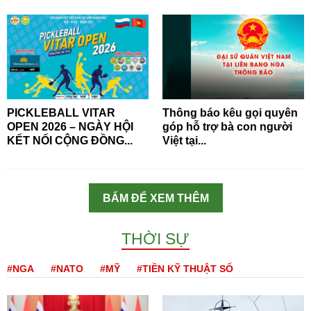
PICKLEBALL VITAR
Thông báo kêu gọi quyên
OPEN 2026 – NGÀY HỘI
góp hỗ trợ bà con người
KẾT NỐI CỘNG ĐỒNG...
Việt tại...
BẤM ĐỂ XEM THÊM
THỜI SỰ
#NGA
#NATO
#MỸ
#TIỀN KỸ THUẬT SỐ