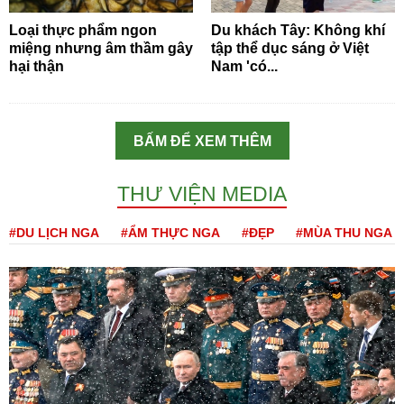
Loại thực phẩm ngon
Du khách Tây: Không khí
miệng nhưng âm thầm gây
tập thể dục sáng ở Việt
hại thận
Nam 'có...
BẤM ĐỂ XEM THÊM
THƯ VIỆN MEDIA
#DU LỊCH NGA
#ẨM THỰC NGA
#ĐẸP
#MÙA THU NGA