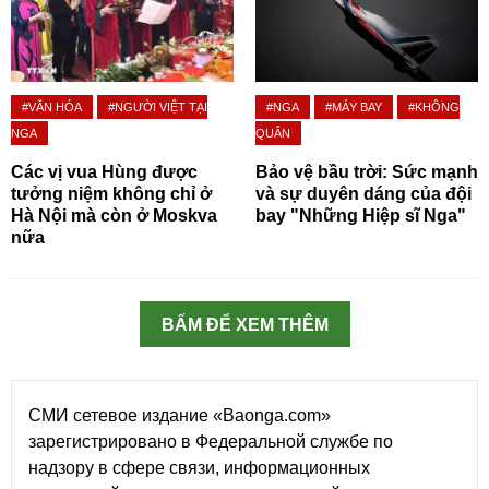
#VĂN HÓA
#NGƯỜI VIỆT TẠI
#NGA
#MÁY BAY
#KHÔNG
NGA
QUÂN
Các vị vua Hùng được
Bảo vệ bầu trời: Sức mạnh
tưởng niệm không chỉ ở
và sự duyên dáng của đội
Hà Nội mà còn ở Moskva
bay "Những Hiệp sĩ Nga"
nữa
BẤM ĐỂ XEM THÊM
СМИ сетевое издание «Baonga.com»
зарегистрировано в Федеральной службе по
надзору в сфере связи, информационных