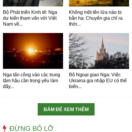
Bộ Phát triển Kinh tế: Nga
Không một tên lửa nào bị
dự kiến tham vấn với Việt
bắn hạ: Chuyên gia chỉ ra
Nam về...
thời...
Nga tấn công vào các trung
Bộ Ngoại giao Nga: Việc
tâm hậu cần trọng yếu làm
Ukraina gia nhập EU có thể
đẩy...
biến...
BẤM ĐỂ XEM THÊM
ĐỪNG BỎ LỠ