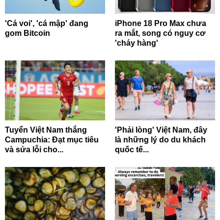
'Cá voi', 'cá mập' đang
iPhone 18 Pro Max chưa
gom Bitcoin
ra mắt, song có nguy cơ
'cháy hàng'
Tuyển Việt Nam thắng
'Phải lòng' Việt Nam, đây
Campuchia: Đạt mục tiêu
là những lý do du khách
và sửa lỗi cho...
quốc tế...