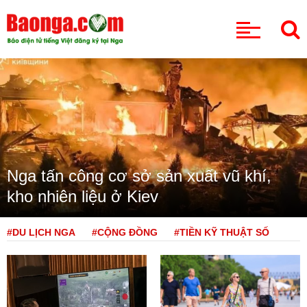
CHUYÊN MỤC
Nga tấn công cơ sở sản xuất vũ khí,
kho nhiên liệu ở Kiev
#DU LỊCH NGA
#CỘNG ĐỒNG
#TIỀN KỸ THUẬT SỐ