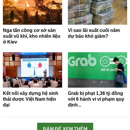
Nga tấn công cơ sở sản
Vì sao lãi suất cuối năm
xuất vũ khí, kho nhiên liệu
dự báo khó giảm?
ở Kiev
Kết nối xây dựng hệ sinh
Grab bị phạt 1,36 tỷ đồng
thái dược Việt Nam hiện
với 6 hành vi vi phạm quy
đại
định...
BẤM ĐỂ XEM THÊM