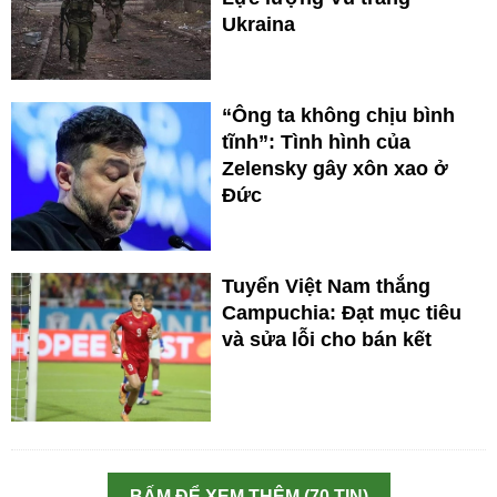
Ukraina
“Ông ta không chịu bình
tĩnh”: Tình hình của
Zelensky gây xôn xao ở
Đức
Tuyển Việt Nam thắng
Campuchia: Đạt mục tiêu
và sửa lỗi cho bán kết
BẤM ĐỂ XEM THÊM (70 TIN)