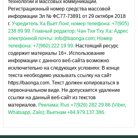
технологий и массовых коммуникаций.
Регистрационный номер средства массовой
информации Эл № ФС77-73891 от 29 октября 2018
г.
Учредитель Ха Вьет Лонг, номер телефона: +7(905)
238 89 99.
Главный редактор: Чан Тхи Тху Ха: Адрес
электронной почты: info@baonga.com; Номер
телефона: +7(960) 222 19 99.
Настоящий ресурс
содержит материалы 16+. Использование
информации с данного веб-сайта возможно
исключительно на следующих условиях: В конце
текста необходимо указывать ссылку на сайт
https://baonga.com. Текст должен копироваться в
первоначальном виде. Не допускается удаление
ссылки на данный веб-сайт из текстов
материалов.
Реклама: Rus +7(926) 282 29 86 (Viber,
Whatsapp, Zalo); Вьетнам +84.979.137.386.