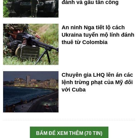
đánh và gấu tấn công
An ninh Nga tiết lộ cách
Ukraina tuyển mộ lính đánh
thuê từ Colombia
Chuyên gia LHQ lên án các
lệnh trừng phạt của Mỹ đối
với Cuba
BẤM ĐỂ XEM THÊM (70 TIN)