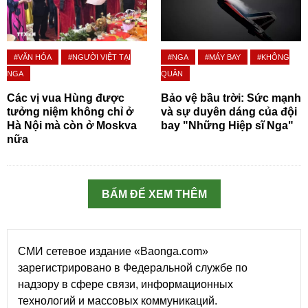
#VĂN HÓA
#NGƯỜI VIỆT TẠI
#NGA
#MÁY BAY
#KHÔNG
NGA
QUÂN
Các vị vua Hùng được
Bảo vệ bầu trời: Sức mạnh
tưởng niệm không chỉ ở
và sự duyên dáng của đội
Hà Nội mà còn ở Moskva
bay "Những Hiệp sĩ Nga"
nữa
BẤM ĐỂ XEM THÊM
СМИ сетевое издание «Baonga.com»
зарегистрировано в Федеральной службе по
надзору в сфере связи, информационных
технологий и массовых коммуникаций.