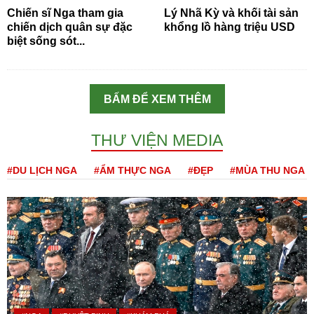
Chiến sĩ Nga tham gia
Lý Nhã Kỳ và khối tài sản
chiến dịch quân sự đặc
khổng lồ hàng triệu USD
biệt sống sót...
BẤM ĐỂ XEM THÊM
THƯ VIỆN MEDIA
#DU LỊCH NGA
#ẨM THỰC NGA
#ĐẸP
#MÙA THU NGA