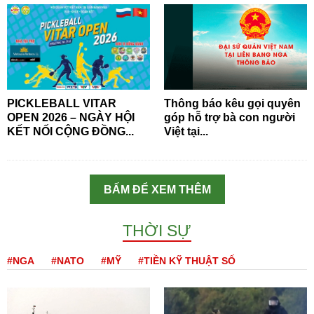
PICKLEBALL VITAR
Thông báo kêu gọi quyên
OPEN 2026 – NGÀY HỘI
góp hỗ trợ bà con người
KẾT NỐI CỘNG ĐỒNG...
Việt tại...
BẤM ĐỂ XEM THÊM
THỜI SỰ
#NGA
#NATO
#MỸ
#TIỀN KỸ THUẬT SỐ