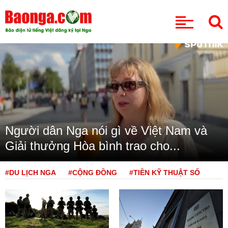
CHUYÊN MỤC
Người dân Nga nói gì về Việt Nam và
Giải thưởng Hòa bình trao cho...
#DU LỊCH NGA
#CỘNG ĐỒNG
#TIỀN KỸ THUẬT SỐ