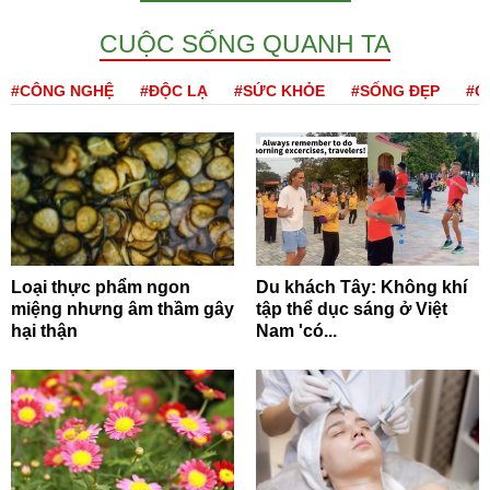
CUỘC SỐNG QUANH TA
#CÔNG NGHỆ
#ĐỘC LẠ
#SỨC KHỎE
#SỐNG ĐẸP
#Q
Loại thực phẩm ngon
Du khách Tây: Không khí
miệng nhưng âm thầm gây
tập thể dục sáng ở Việt
hại thận
Nam 'có...