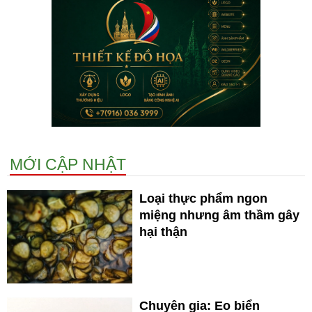
MỚI CẬP NHẬT
Loại thực phẩm ngon
miệng nhưng âm thầm gây
hại thận
Chuyên gia: Eo biển