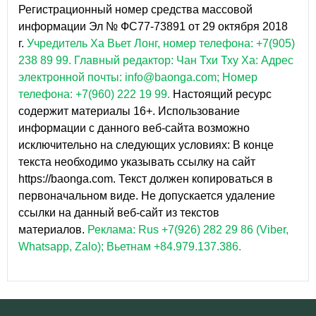
Регистрационный номер средства массовой
информации Эл № ФС77-73891 от 29 октября 2018
г.
Учредитель Ха Вьет Лонг, номер телефона: +7(905)
238 89 99.
Главный редактор: Чан Тхи Тху Ха: Адрес
электронной почты: info@baonga.com; Номер
телефона: +7(960) 222 19 99.
Настоящий ресурс
содержит материалы 16+. Использование
информации с данного веб-сайта возможно
исключительно на следующих условиях: В конце
текста необходимо указывать ссылку на сайт
https://baonga.com. Текст должен копироваться в
первоначальном виде. Не допускается удаление
ссылки на данный веб-сайт из текстов
материалов.
Реклама: Rus +7(926) 282 29 86 (Viber,
Whatsapp, Zalo); Вьетнам +84.979.137.386.