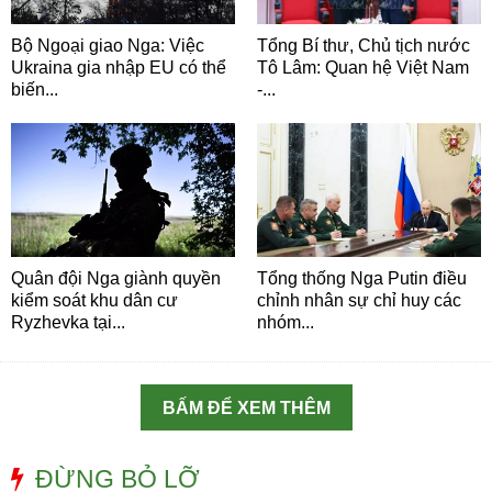
Bộ Ngoại giao Nga: Việc
Tổng Bí thư, Chủ tịch nước
Ukraina gia nhập EU có thể
Tô Lâm: Quan hệ Việt Nam
biến...
-...
Quân đội Nga giành quyền
Tổng thống Nga Putin điều
kiểm soát khu dân cư
chỉnh nhân sự chỉ huy các
Ryzhevka tại...
nhóm...
BẤM ĐỂ XEM THÊM
ĐỪNG BỎ LỠ