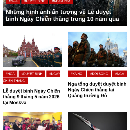
#NGA
#DUYỆT BINH
#KHÁM PHÁ
Những hình ảnh ấn tượng về Lễ duyệt
binh Ngày Chiến thắng trong 10 năm qua
#NGA
#DUYỆT BINH
#NGÀY
#XÃ HỘI
#ĐỜI SỐNG
#NGA
CHIẾN THẮNG
Nga tổng duyệt duyệt binh
Ngày Chiến thắng tại
Lễ duyệt binh Ngày Chiến
Quảng trường Đỏ
thắng 9 tháng 5 năm 2026
tại Moskva