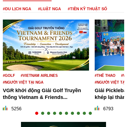
#DU LỊCH NGA
#LUẬT NGA
#TIỀN KỸ THUẬT SỐ
#GOLF
#VIETNAM AIRLINES
#THỂ THAO
#V
#NGƯỜI VIỆT TẠI NGA
#NGƯỜI VIỆT TẠI
VGR khởi động Giải Golf Truyền
Giải Pickleba
thống Vietnam & Friends...
khép lại thà
5256
6793