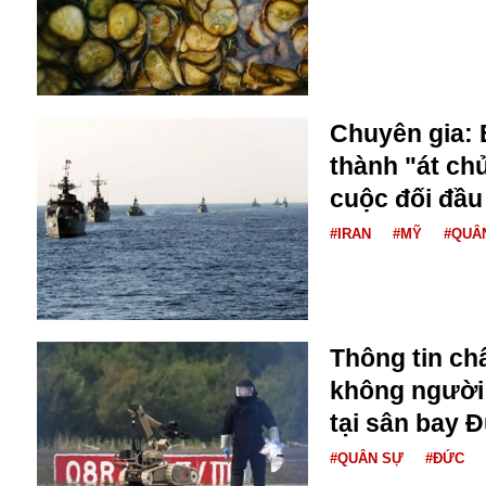
Buôn bán ở Nga
Bộ Quốc phòng
Bác Hồ
Bộ Y tế
Bão tuyết
Chuyên gia: 
Bệnh viện
thành "át chủ
Bản quyền
cuộc đối đầu
Bảo tàng
Blockchain
#IRAN
#MỸ
#QUÂ
Bộ Ngoại giao
Bình Dương
Biển Đen
Boeing
Thông tin ch
Bình Định
không người l
Bulgaria
Biến chủng
tại sân bay 
Baikal
#QUÂN SỰ
#ĐỨC
Bakhmut