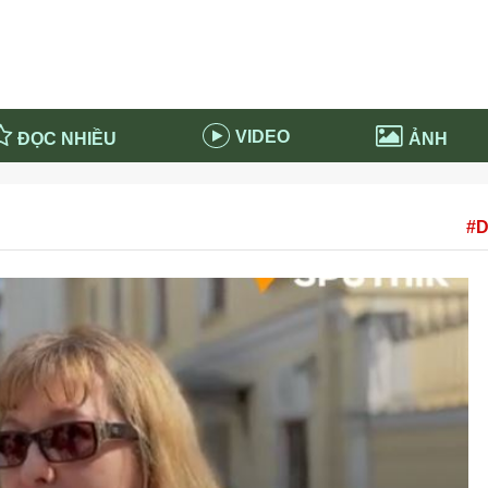
VIDEO
ĐỌC NHIỀU
ẢNH
in và ứng dụng
Tiêu điểm Covid-19
#D
d-19 tại Nga
Thời sự
n nước Nga
NABU EDUCATION
 nước Nga
Tử vi hàng ngày
 Nga - Việt Nam
Phân tích chính trị