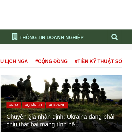
THÔNG TIN DOANH NGHIỆP
Đừng bỏ lỡ
U LỊCH NGA
#CỘNG ĐỒNG
#TIỀN KỸ THUẬT SỐ
Nổi bật báo nga
Thư viện media
Phân tích thị trường Nga 2026
#NGA
#QUÂN SỰ
#UKRAINE
Chuyên gia nhận định: Ukraina đang phải
chịu thất bại mang tính hệ...