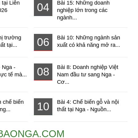
 tại Liên
Bài 15: Những doanh
04
026
nghiệp lớn trong các
ngành...
hị trường
Bài 10: Những ngành sản
06
t tại...
xuất có khả năng mở ra...
o Nga -
Bài 8: Doanh nghiệp Việt
08
ực tế mà...
Nam đầu tư sang Nga -
Cơ...
 chế biến
Bài 4: Chế biến gỗ và nội
10
ng...
thất tại Nga - Nguồn...
BAONGA.COM