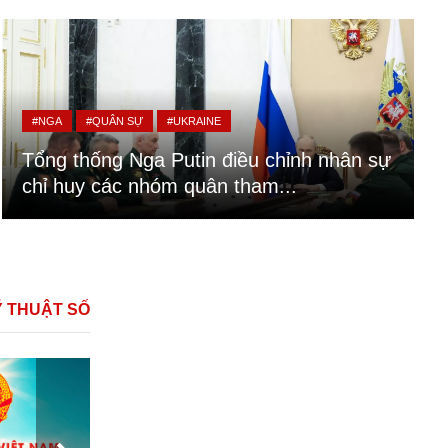
#NGA
#QUÂN SỰ
#UKRAINE
Tổng thống Nga Putin điều chỉnh nhân sự
chỉ huy các nhóm quân tham...
Ỹ THUẬT SỐ