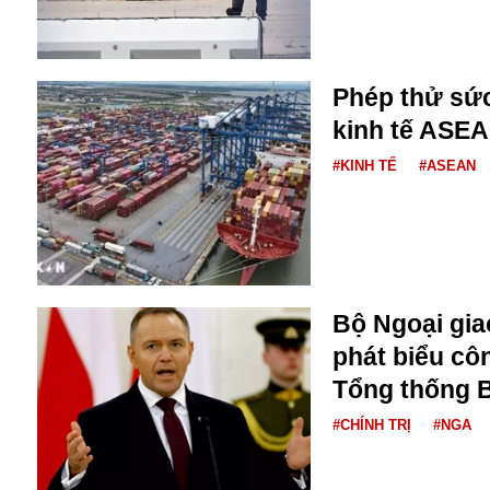
Bulagria
Phép thử sức
Crimea
kinh tế ASE
Chính trị
Công nghệ
#KINH TẾ
#ASEAN
Chuyện hay
Chuyện lạ
Cuộc sống quanh ta
Casino
Chiến tranh thương mại
Chi hội phụ nữ TTTM Mátxcơva
Bộ Ngoại giao
Chính trị Nga
phát biểu cô
Chợ Vòm
Tổng thống 
Cảnh sát
Cấm bay
#CHÍNH TRỊ
#NGA
Cao tốc
Canada