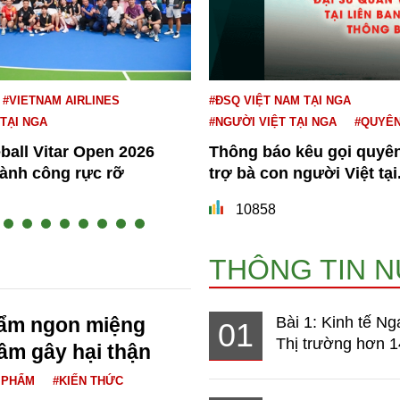
#VIETNAM AIRLINES
#ĐSQ VIỆT NAM TẠI NGA
 TẠI NGA
#NGƯỜI VIỆT TẠI NGA
#QUYÊ
eball Vitar Open 2026
Thông báo kêu gọi quyê
hành công rực rỡ
trợ bà con người Việt tại.
10858
THÔNG TIN 
hẩm ngon miệng
Bài 1: Kinh tế Ng
01
Thị trường hơn 1
ầm gây hại thận
 PHẨM
#KIẾN THỨC