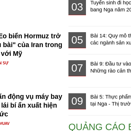
Tuyển sinh đi học
03
bang Nga năm 2
Eo biển Hormuz trở
Bài 14: Quy mô t
05
các ngành sản xuấ
 bài" của Iran trong
 với Mỹ
N SỰ
Bài 9: Đầu tư và
07
Những rào cản th
ấn động vụ máy bay
Bài 5: Thực phẩm
09
tại Nga - Thị trườ
ái bí ẩn xuất hiện
Đức
#UAV
QUẢNG CÁO 