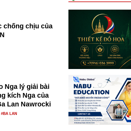
 chống chịu của
AN
 Nga lý giải bài
ng kích Nga của
Ba Lan Nawrocki
#BA LAN