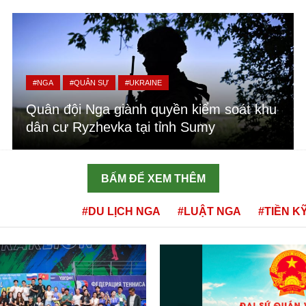
#NGA
#QUÂN SỰ
#UKRAINE
Quân đội Nga giành quyền kiểm soát khu
dân cư Ryzhevka tại tỉnh Sumy
BẤM ĐỂ XEM THÊM
#DU LỊCH NGA
#LUẬT NGA
#TIỀN K