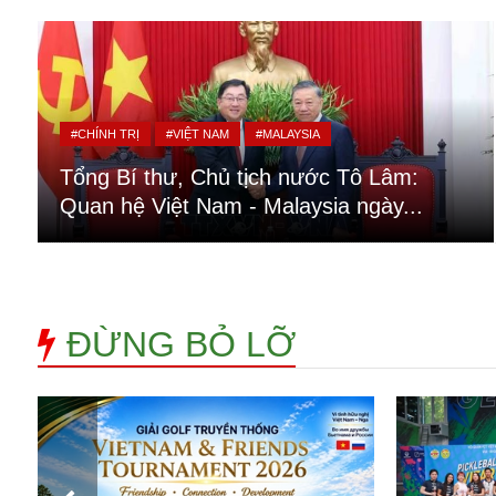
Alibaba
Angela Merkel
Aeroflot
ASEAN
Argentina
#CHÍNH TRỊ
#VIỆT NAM
#MALAYSIA
Ai
Azovstal
Tổng Bí thư, Chủ tịch nước Tô Lâm:
Quan hệ Việt Nam - Malaysia ngày...
ĐỪNG BỎ LỠ