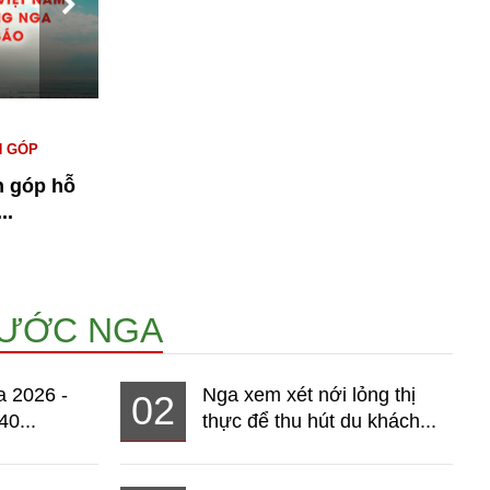
#KINH TẾ NGA
#NGƯỜI VIỆT TẠI NGA
#
N GÓP
#THỊ TRƯỜNG
T
n góp hỗ
Bài 1: Kinh tế Nga 2026 - Thị
n
..
trường hơn 140 triệu dân đang...
15076
NƯỚC NGA
a 2026 -
Nga xem xét nới lỏng thị
02
40...
thực để thu hút du khách...