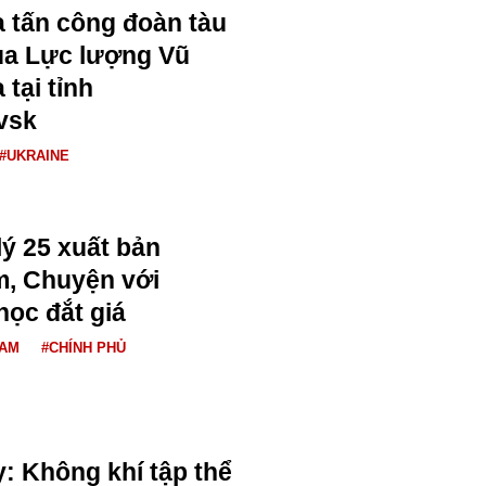
 tấn công đoàn tàu
của Lực lượng Vũ
 tại tỉnh
vsk
#UKRAINE
lý 25 xuất bản
m, Chuyện với
học đắt giá
NAM
#CHÍNH PHỦ
: Không khí tập thể