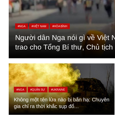
#NGA
#VIỆT NAM
#HÒA BÌNH
Người dân Nga nói gì về Việt
trao cho Tổng Bí thư, Chủ tịc
An ninh
Anh
#NGA
#QUÂN SỰ
#UKRAINE
Australia
Không một tên lửa nào bị bắn hạ: Chuyên
Amazon
gia chỉ ra thời khắc sụp đổ...
Army Games
Apple