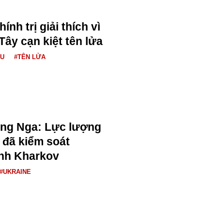
ính trị giải thích vì
ây cạn kiệt tên lửa
ÂU
#TÊN LỬA
ng Nga: Lực lượng
 đã kiểm soát
ỉnh Kharkov
#UKRAINE