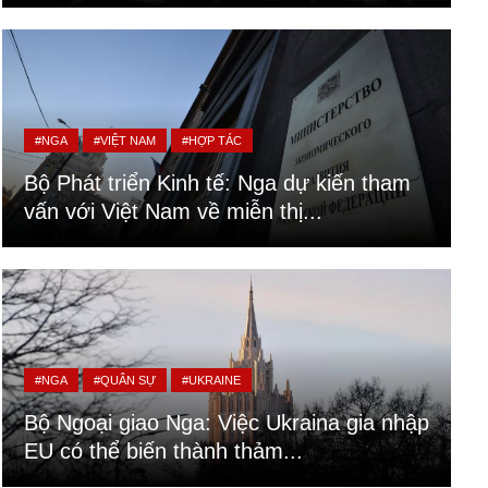
#NGA
#VIỆT NAM
#HỢP TÁC
Bộ Phát triển Kinh tế: Nga dự kiến tham
vấn với Việt Nam về miễn thị...
#NGA
#QUÂN SỰ
#UKRAINE
Bộ Ngoại giao Nga: Việc Ukraina gia nhập
EU có thể biến thành thảm...