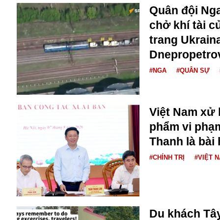
Dịch vụ
Quân đội Nga
Diego Maradona
chở khí tài 
Di cư
Facebook
Dòng chảy phương Bắc 1
trang Ukraina
FED
Dải Gaza
Fansipan
Dnepropetro
F0
#NGA
#QUÂN SỰ
FLC
F-16
Việt Nam xử 
phẩm vi phạ
Thanh là bài 
#CHÍNH TRỊ
#VIỆT 
Gương sáng
Golf
Giáng sinh
Du khách Tây
GDP