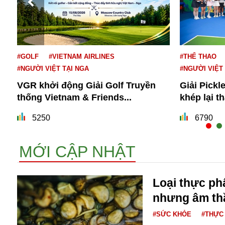
#GOLF
#VIETNAM AIRLINES
#THỂ THAO
#NGƯỜI VIỆT TẠI NGA
#NGƯỜI VIỆT
VGR khởi động Giải Golf Truyền
Giải Pickl
thống Vietnam & Friends...
khép lại t
Bói toán
Bóng đá
5250
6790
Bill Gates
BĐS
MỚI CẬP NHẬT
Bí ẩn
Bitcoin
Bamboo Airways
Loại thực p
Báo Nga có gì?
nhưng âm th
Biển Đông
Barrack Obama
#SỨC KHỎE
#THỰC
Bắc Kinh