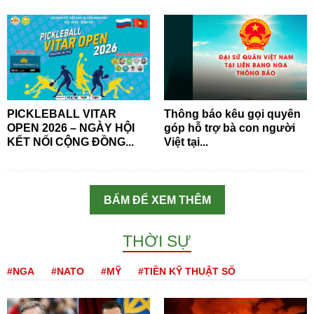
PICKLEBALL VITAR
Thông báo kêu gọi quyên
OPEN 2026 – NGÀY HỘI
góp hỗ trợ bà con người
KẾT NỐI CỘNG ĐỒNG...
Việt tại...
BẤM ĐỂ XEM THÊM
THỜI SỰ
#NGA
#NATO
#MỸ
#TIỀN KỸ THUẬT SỐ