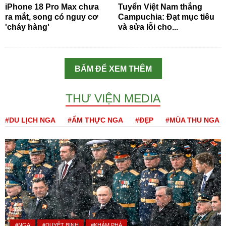
iPhone 18 Pro Max chưa
Tuyển Việt Nam thắng
ra mắt, song có nguy cơ
Campuchia: Đạt mục tiêu
'cháy hàng'
và sửa lỗi cho...
BẤM ĐỂ XEM THÊM
THƯ VIỆN MEDIA
#DU LỊCH NGA
#ẨM THỰC NGA
#ĐẸP
#MÙA THU NGA
#NGA
#DUYỆT BINH
#KHÁM PHÁ