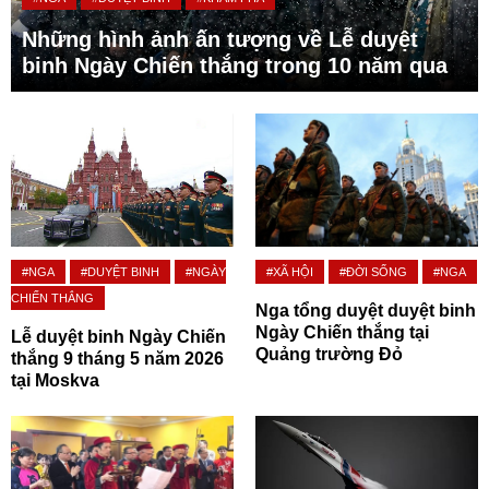
Những hình ảnh ấn tượng về Lễ duyệt
binh Ngày Chiến thắng trong 10 năm qua
#NGA
#DUYỆT BINH
#NGÀY
#XÃ HỘI
#ĐỜI SỐNG
#NGA
CHIẾN THẮNG
Nga tổng duyệt duyệt binh
Ngày Chiến thắng tại
Lễ duyệt binh Ngày Chiến
Quảng trường Đỏ
thắng 9 tháng 5 năm 2026
tại Moskva