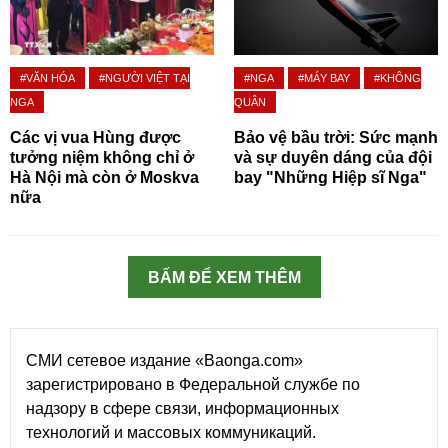
#VĂN HÓA
#NGƯỜI VIỆT TẠI
#NGA
#MÁY BAY
#KHÔNG
NGA
QUÂN
Các vị vua Hùng được
Bảo vệ bầu trời: Sức mạnh
tưởng niệm không chỉ ở
và sự duyên dáng của đội
Hà Nội mà còn ở Moskva
bay "Những Hiệp sĩ Nga"
nữa
BẤM ĐỂ XEM THÊM
СМИ сетевое издание «Baonga.com»
зарегистрировано в Федеральной службе по
надзору в сфере связи, информационных
технологий и массовых коммуникаций.