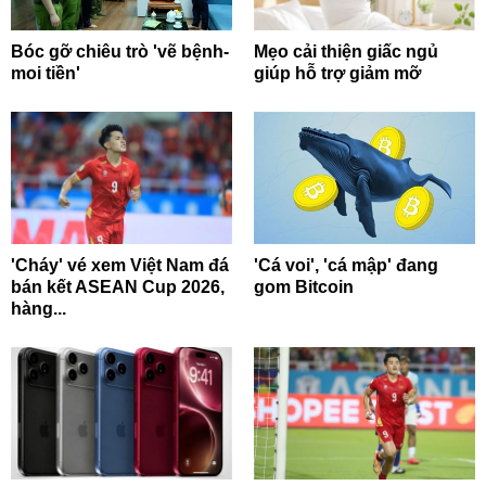
Bóc gỡ chiêu trò 'vẽ bệnh-
Mẹo cải thiện giấc ngủ
moi tiền'
giúp hỗ trợ giảm mỡ
'Cháy' vé xem Việt Nam đá
'Cá voi', 'cá mập' đang
bán kết ASEAN Cup 2026,
gom Bitcoin
hàng...