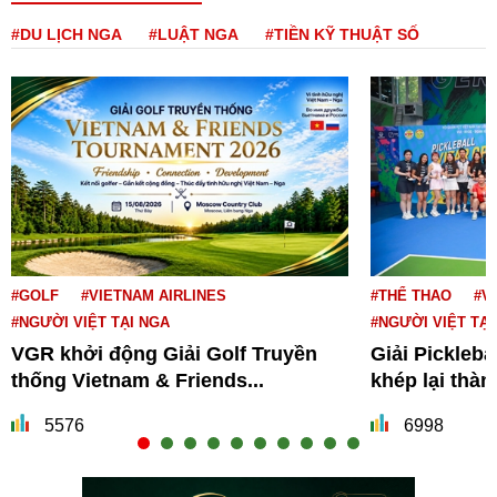
#DU LỊCH NGA
#LUẬT NGA
#TIỀN KỸ THUẬT SỐ
#GOLF
#VIETNAM AIRLINES
#THỂ THAO
#V
#NGƯỜI VIỆT TẠI NGA
#NGƯỜI VIỆT TẠI
VGR khởi động Giải Golf Truyền
Giải Pickleba
thống Vietnam & Friends...
khép lại thà
5576
6998