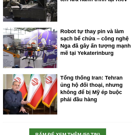
Robot tự thay pin và làm
sạch bể chứa – công nghệ
Nga đã gây ấn tượng mạnh
mẽ tại Yekaterinburg
Tổng thống Iran: Tehran
ủng hộ đối thoại, nhưng
không để bị Mỹ ép buộc
phải đầu hàng
BẤM ĐỂ XEM THÊM (50 TIN)