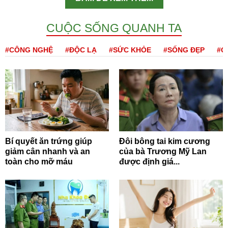
CUỘC SỐNG QUANH TA
#CÔNG NGHỆ
#ĐỘC LẠ
#SỨC KHỎE
#SỐNG ĐẸP
#Q
Bí quyết ăn trứng giúp
Đôi bông tai kim cương
giảm cân nhanh và an
của bà Trương Mỹ Lan
toàn cho mỡ máu
được định giá...