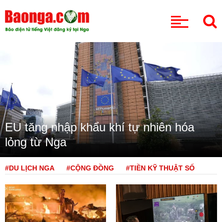
CHUYÊN MỤC
EU tăng nhập khẩu khí tự nhiên hóa
lỏng từ Nga
#DU LỊCH NGA
#CỘNG ĐỒNG
#TIỀN KỸ THUẬT SỐ