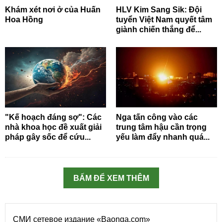
Khám xét nơi ở của Huấn
HLV Kim Sang Sik: Đội
Hoa Hồng
tuyển Việt Nam quyết tâm
giành chiến thắng để...
"Kế hoạch đáng sợ": Các
Nga tấn công vào các
nhà khoa học đề xuất giải
trung tâm hậu cần trọng
pháp gây sốc để cứu...
yếu làm đẩy nhanh quá...
BẤM ĐỂ XEM THÊM
СМИ сетевое издание «Baonga.com»