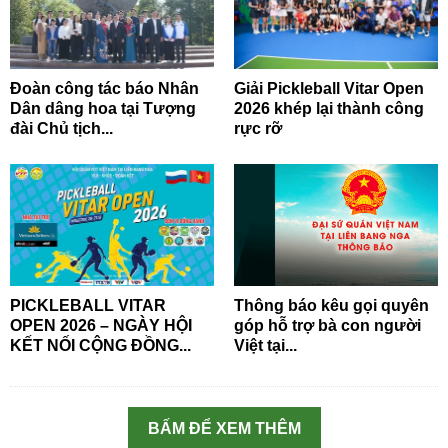
Đoàn công tác báo Nhân
Giải Pickleball Vitar Open
Dân dâng hoa tại Tượng
2026 khép lại thành công
đài Chủ tịch...
rực rỡ
PICKLEBALL VITAR
Thông báo kêu gọi quyên
OPEN 2026 – NGÀY HỘI
góp hỗ trợ bà con người
KẾT NỐI CỘNG ĐỒNG...
Việt tại...
BẤM ĐỂ XEM THÊM