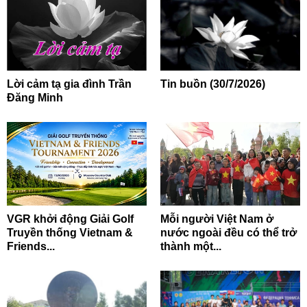
Lời cảm tạ gia đình Trần
Tin buồn (30/7/2026)
Đăng Minh
VGR khởi động Giải Golf
Mỗi người Việt Nam ở
Truyền thống Vietnam &
nước ngoài đều có thể trở
Friends...
thành một...