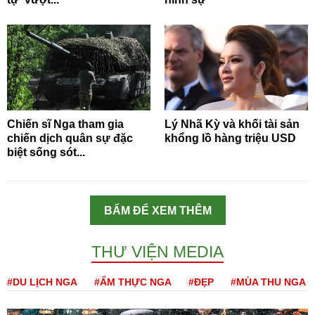
Chiến sĩ Nga tham gia
Lý Nhã Kỳ và khối tài sản
chiến dịch quân sự đặc
khổng lồ hàng triệu USD
biệt sống sót...
BẤM ĐỂ XEM THÊM
THƯ VIỆN MEDIA
#DU LỊCH NGA
#ẨM THỰC NGA
#ĐẸP
#MÙA THU NGA