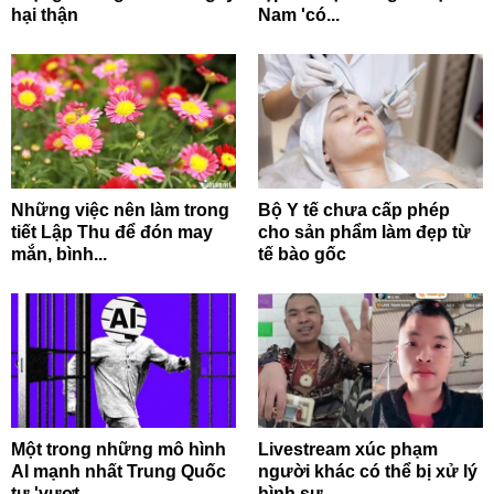
hại thận
Nam 'có...
Những việc nên làm trong
Bộ Y tế chưa cấp phép
tiết Lập Thu để đón may
cho sản phẩm làm đẹp từ
mắn, bình...
tế bào gốc
Một trong những mô hình
Livestream xúc phạm
AI mạnh nhất Trung Quốc
người khác có thể bị xử lý
tự 'vượt...
hình sự