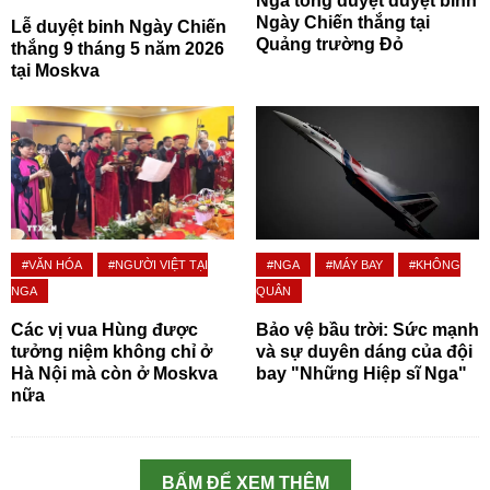
Nga tổng duyệt duyệt binh
Ngày Chiến thắng tại
Lễ duyệt binh Ngày Chiến
Quảng trường Đỏ
thắng 9 tháng 5 năm 2026
tại Moskva
#VĂN HÓA
#NGƯỜI VIỆT TẠI
#NGA
#MÁY BAY
#KHÔNG
NGA
QUÂN
Các vị vua Hùng được
Bảo vệ bầu trời: Sức mạnh
tưởng niệm không chỉ ở
và sự duyên dáng của đội
Hà Nội mà còn ở Moskva
bay "Những Hiệp sĩ Nga"
nữa
BẤM ĐỂ XEM THÊM