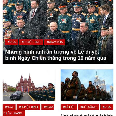
#NGA
#DUYỆT BINH
#KHÁM PHÁ
Những hình ảnh ấn tượng về Lễ duyệt
binh Ngày Chiến thắng trong 10 năm qua
#NGA
#DUYỆT BINH
#NGÀY
#XÃ HỘI
#ĐỜI SỐNG
#NGA
CHIẾN THẮNG