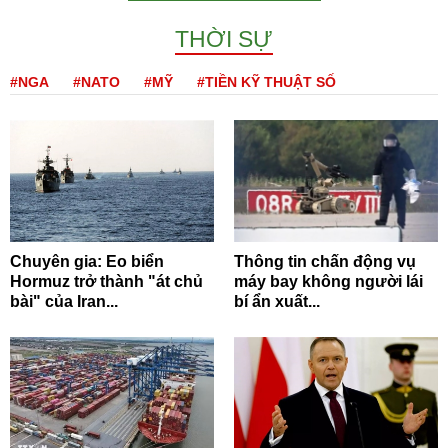
THỜI SỰ
#NGA
#NATO
#MỸ
#TIỀN KỸ THUẬT SỐ
Chuyên gia: Eo biển
Thông tin chấn động vụ
Hormuz trở thành "át chủ
máy bay không người lái
bài" của Iran...
bí ẩn xuất...