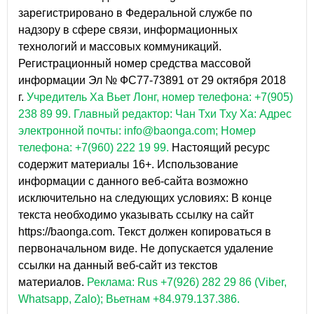
зарегистрировано в Федеральной службе по
надзору в сфере связи, информационных
технологий и массовых коммуникаций.
Регистрационный номер средства массовой
информации Эл № ФС77-73891 от 29 октября 2018
г.
Учредитель Ха Вьет Лонг, номер телефона: +7(905)
238 89 99.
Главный редактор: Чан Тхи Тху Ха: Адрес
электронной почты: info@baonga.com; Номер
телефона: +7(960) 222 19 99.
Настоящий ресурс
содержит материалы 16+. Использование
информации с данного веб-сайта возможно
исключительно на следующих условиях: В конце
текста необходимо указывать ссылку на сайт
https://baonga.com. Текст должен копироваться в
первоначальном виде. Не допускается удаление
ссылки на данный веб-сайт из текстов
материалов.
Реклама: Rus +7(926) 282 29 86 (Viber,
Whatsapp, Zalo); Вьетнам +84.979.137.386.