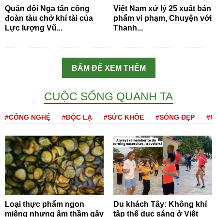
Quân đội Nga tấn công
Việt Nam xử lý 25 xuất bản
đoàn tàu chở khí tài của
phẩm vi phạm, Chuyện với
Lực lượng Vũ...
Thanh...
BẤM ĐỂ XEM THÊM
CUỘC SỐNG QUANH TA
#CÔNG NGHỆ
#ĐỘC LẠ
#SỨC KHỎE
#SỐNG ĐẸP
#Q
Loại thực phẩm ngon
Du khách Tây: Không khí
miệng nhưng âm thầm gây
tập thể dục sáng ở Việt