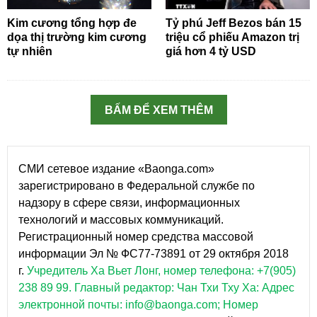
Kim cương tổng hợp đe
Tỷ phú Jeff Bezos bán 15
dọa thị trường kim cương
triệu cổ phiếu Amazon trị
tự nhiên
giá hơn 4 tỷ USD
BẤM ĐỂ XEM THÊM
СМИ сетевое издание «Baonga.com»
зарегистрировано в Федеральной службе по
надзору в сфере связи, информационных
технологий и массовых коммуникаций.
Регистрационный номер средства массовой
информации Эл № ФС77-73891 от 29 октября 2018
г.
Учредитель Ха Вьет Лонг, номер телефона: +7(905)
238 89 99.
Главный редактор: Чан Тхи Тху Ха: Адрес
электронной почты: info@baonga.com; Номер