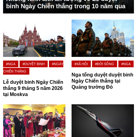
binh Ngày Chiến thắng trong 10 năm qua
#NGA
#DUYỆT BINH
#NGÀY
#XÃ HỘI
#ĐỜI SỐNG
#NGA
CHIẾN THẮNG
Nga tổng duyệt duyệt binh
Ngày Chiến thắng tại
Lễ duyệt binh Ngày Chiến
Quảng trường Đỏ
thắng 9 tháng 5 năm 2026
tại Moskva