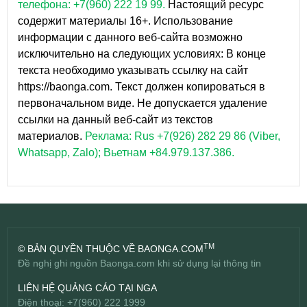
телефона: +7(960) 222 19 99.
Настоящий ресурс
содержит материалы 16+. Использование
информации с данного веб-сайта возможно
исключительно на следующих условиях: В конце
текста необходимо указывать ссылку на сайт
https://baonga.com. Текст должен копироваться в
первоначальном виде. Не допускается удаление
ссылки на данный веб-сайт из текстов
материалов.
Реклама: Rus +7(926) 282 29 86 (Viber,
Whatsapp, Zalo); Вьетнам +84.979.137.386.
TM
© BẢN QUYỀN THUỘC VỀ BAONGA.COM
Đề nghị ghi nguồn Baonga.com khi sử dụng lại thông tin
LIÊN HỆ QUẢNG CÁO TẠI NGA
Điện thoại: +7(960) 222 1999