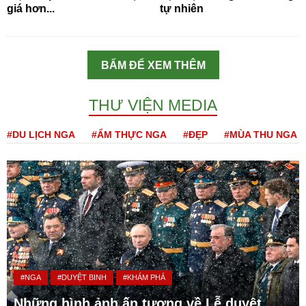
giá hơn...
tự nhiên
BẤM ĐỂ XEM THÊM
THƯ VIỆN MEDIA
#DU LỊCH NGA
#ẨM THỰC NGA
#ĐẸP
#MÙA THU NGA
#NGA
#DUYỆT BINH
#KHÁM PHÁ
Những hình ảnh ấn tượng về Lễ duyệt