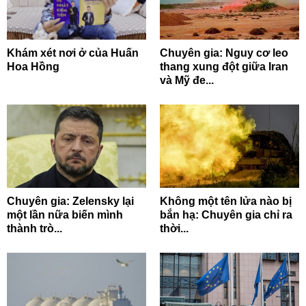
Khám xét nơi ở của Huấn
Chuyên gia: Nguy cơ leo
Hoa Hồng
thang xung đột giữa Iran
và Mỹ đe...
Chuyên gia: Zelensky lại
Không một tên lửa nào bị
một lần nữa biến mình
bắn hạ: Chuyên gia chỉ ra
thành trò...
thời...