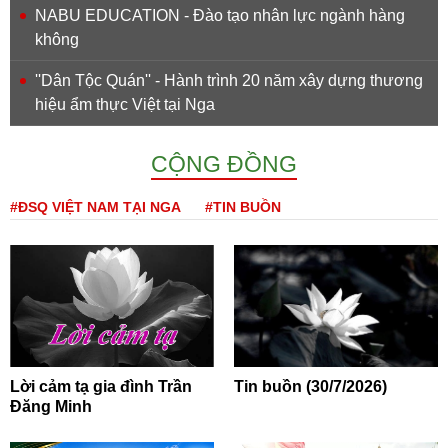
NABU EDUCATION - Đào tạo nhân lực ngành hàng
không
''Dân Tộc Quán'' - Hành trình 20 năm xây dựng thương
hiệu ẩm thực Việt tại Nga
CỘNG ĐỒNG
#ĐSQ VIỆT NAM TẠI NGA
#TIN BUỒN
Lời cảm tạ gia đình Trần
Tin buồn (30/7/2026)
Đăng Minh