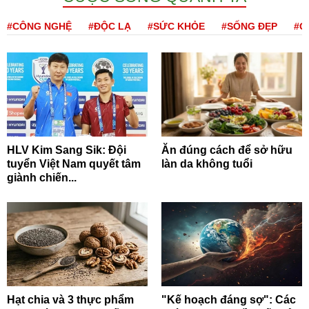
#CÔNG NGHỆ
#ĐỘC LẠ
#SỨC KHỎE
#SỐNG ĐẸP
#Q
HLV Kim Sang Sik: Đội
Ăn đúng cách để sở hữu
tuyển Việt Nam quyết tâm
làn da không tuổi
giành chiến...
Hạt chia và 3 thực phẩm
"Kế hoạch đáng sợ": Các