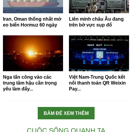
Iran, Oman thống nhất mở
Liên minh châu Âu đang
eo biển Hormuz 60 ngày
trên bờ vực sụp đổ
Nga tấn công vào các
Việt Nam-Trung Quốc kết
trung tâm hậu cần trọng
nối thanh toán QR Weixin
yếu làm đẩy...
Pay...
BẤM ĐỂ XEM THÊM
CUỘC SỐNG QUANH TA