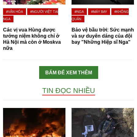
#VĂN HÓA
#NGƯỜI VIỆT TẠI
#NGA
#MÁY BAY
#KHÔNG
NGA
QUÂN
Các vị vua Hùng được
Bảo vệ bầu trời: Sức mạnh
tưởng niệm không chỉ ở
và sự duyên dáng của đội
Hà Nội mà còn ở Moskva
bay "Những Hiệp sĩ Nga"
nữa
BẤM ĐỂ XEM THÊM
TIN ĐỌC NHIỀU