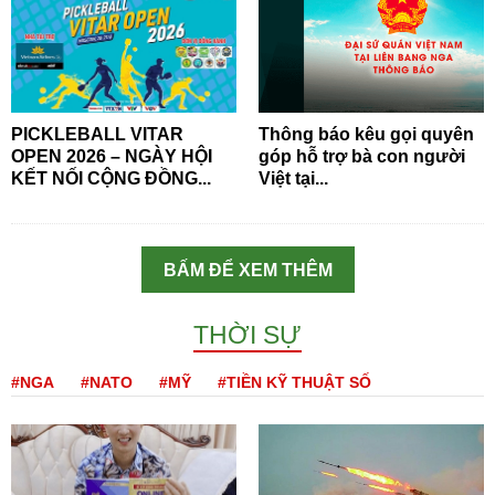
PICKLEBALL VITAR
Thông báo kêu gọi quyên
OPEN 2026 – NGÀY HỘI
góp hỗ trợ bà con người
KẾT NỐI CỘNG ĐỒNG...
Việt tại...
BẤM ĐỂ XEM THÊM
THỜI SỰ
#NGA
#NATO
#MỸ
#TIỀN KỸ THUẬT SỐ