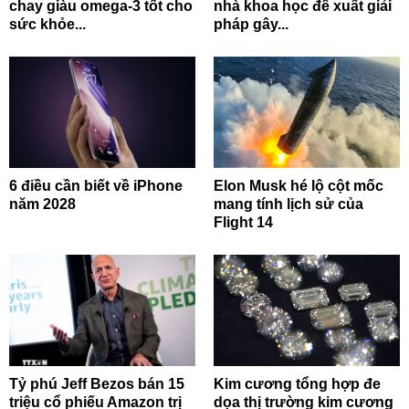
chay giàu omega-3 tốt cho
nhà khoa học đề xuất giải
sức khỏe...
pháp gây...
6 điều cần biết về iPhone
Elon Musk hé lộ cột mốc
năm 2028
mang tính lịch sử của
Flight 14
Tỷ phú Jeff Bezos bán 15
Kim cương tổng hợp đe
triệu cổ phiếu Amazon trị
dọa thị trường kim cương