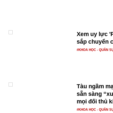
Buôn bán ở Nga
Bộ Quốc phòng
Bác Hồ
Bộ Y tế
Bão tuyết
Xem uy lực '
Bệnh viện
sắp chuyển 
Bản quyền
Bảo tàng
#KHOA HỌC - QUÂN S
Blockchain
Bộ Ngoại giao
Bình Dương
Biển Đen
Boeing
Bình Định
Tàu ngầm mạn
Bulgaria
sẵn sàng “xu
Biến chủng
mọi đối thủ 
Baikal
Bakhmut
#KHOA HỌC - QUÂN S