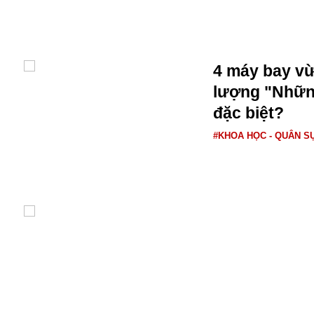
Bulagria
Crimea
4 máy bay vừ
Chính trị
lượng "Những
Công nghệ
đặc biệt?
Chuyện hay
Chuyện lạ
#KHOA HỌC - QUÂN S
Cuộc sống quanh ta
Casino
Chiến tranh thương mại
Chi hội phụ nữ TTTM Mátxcơva
Chính trị Nga
Chợ Vòm
Cảnh sát
Cấm bay
Cao tốc
Canada