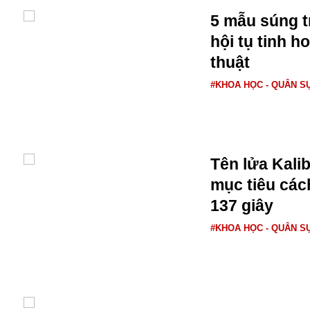
5 mẫu súng t
hội tụ tinh h
thuật
#KHOA HỌC - QUÂN S
Tên lửa Kalib
mục tiêu các
137 giây
An ninh
#KHOA HỌC - QUÂN S
Anh
Australia
Amazon
Army Games
Apple