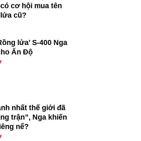
có cơ hội mua tên
lửa cũ?
Rồng lửa' S-400 Nga
cho Ấn Độ
Ự
h nhất thế giới đã
ng trận”, Nga khiến
kiêng nể?
Ự