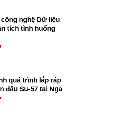
 công nghệ Dữ liệu
ân tích tình huống
Ự
h quá trình lắp ráp
n đấu Su-57 tại Nga
Ự