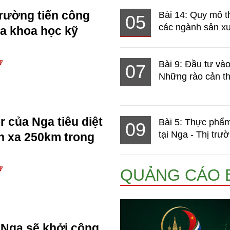
rường tiến công
Bài 14: Quy mô t
05
các ngành sản xuấ
oa khoa học kỹ
Ự
Bài 9: Đầu tư và
07
Những rào cản th
r của Nga tiêu diệt
Bài 5: Thực phẩm
09
tại Nga - Thị trườ
h xa 250km trong
Ự
QUẢNG CÁO 
Nga sẽ khởi công