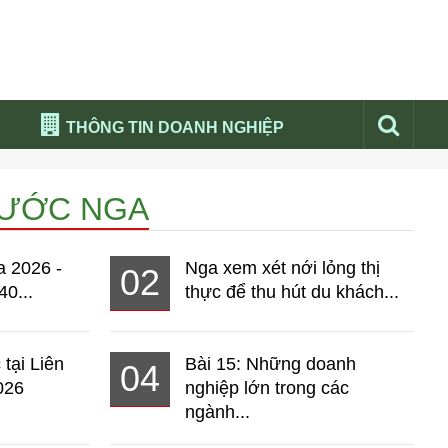
THÔNG TIN DOANH NGHIỆP
Đừng bỏ lỡ
NƯỚC NGA
Nổi bật báo nga
Thư viện media
a 2026 -
Nga xem xét nới lỏng thị
02
Phân tích thị trường Nga 2026
40...
thực để thu hút du khách...
 tại Liên
Bài 15: Những doanh
04
026
nghiệp lớn trong các
ngành...