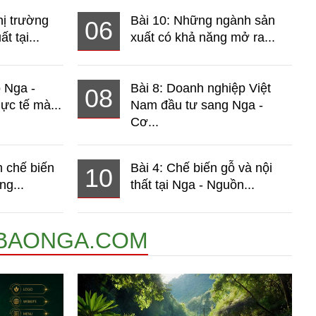
hị trường
Bài 10: Những ngành sản
06
t tại...
xuất có khả năng mở ra...
o Nga -
Bài 8: Doanh nghiệp Việt
08
ực tế mà...
Nam đầu tư sang Nga -
Cơ...
 chế biến
Bài 4: Chế biến gỗ và nội
10
ng...
thất tại Nga - Nguồn...
BAONGA.COM