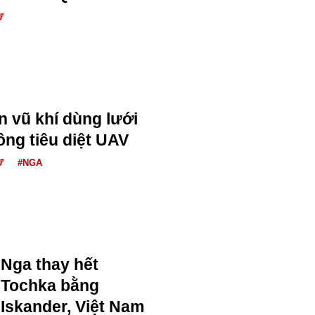
Ự
n vũ khí dùng lưới
ông tiêu diệt UAV
Ự
#NGA
Nga thay hết
Tochka bằng
Iskander, Việt Nam