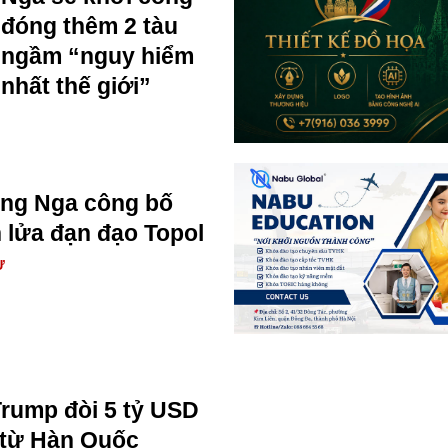
đóng thêm 2 tàu
ngầm “nguy hiểm
nhất thế giới”
ng Nga công bố
n lửa đạn đạo Topol
Ự
 Trump đòi 5 tỷ USD
 từ Hàn Quốc