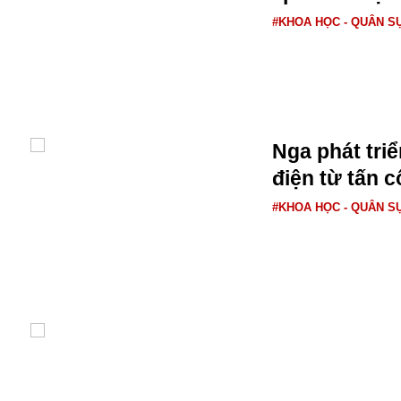
#KHOA HỌC - QUÂN S
Nga phát triể
điện từ tấn c
Bói toán
Bóng đá
#KHOA HỌC - QUÂN S
Bill Gates
BĐS
Bí ẩn
Bitcoin
Bamboo Airways
Báo Nga có gì?
Biển Đông
Barrack Obama
Bắc Kinh