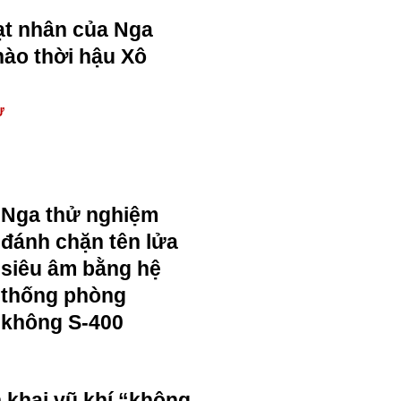
ạt nhân của Nga
nào thời hậu Xô
Ự
Nga thử nghiệm
đánh chặn tên lửa
siêu âm bằng hệ
thống phòng
không S-400
n khai vũ khí “không