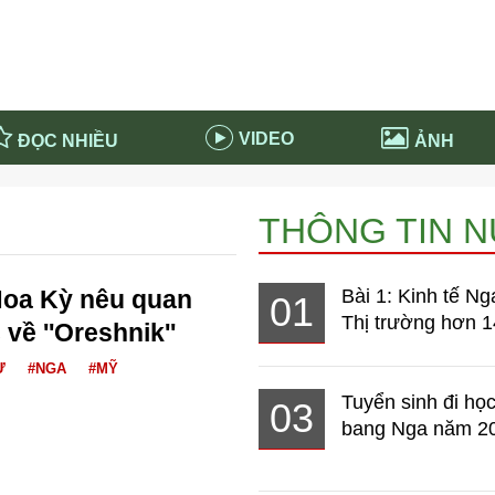
VIDEO
ĐỌC NHIỀU
ẢNH
in và ứng dụng
Tiêu điểm Covid-19
THÔNG TIN 
d-19 tại Nga
Thời sự
n nước Nga
NABU EDUCATION
Hoa Kỳ nêu quan
Bài 1: Kinh tế Ng
01
 nước Nga
Tử vi hàng ngày
Thị trường hơn 1
về ''Oreshnik''
 Nga - Việt Nam
Phân tích chính trị
Ự
#NGA
#MỸ
Tuyển sinh đi học
03
bang Nga năm 2