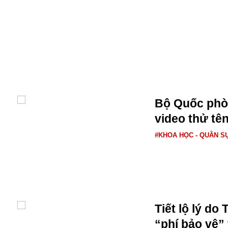
Alibaba
Angela Merkel
Aeroflot
ASEAN
Argentina
Ai
Azovstal
Bộ Quốc phò
video thử tê
#KHOA HỌC - QUÂN S
Tiết lộ lý do
“phí bảo vệ”