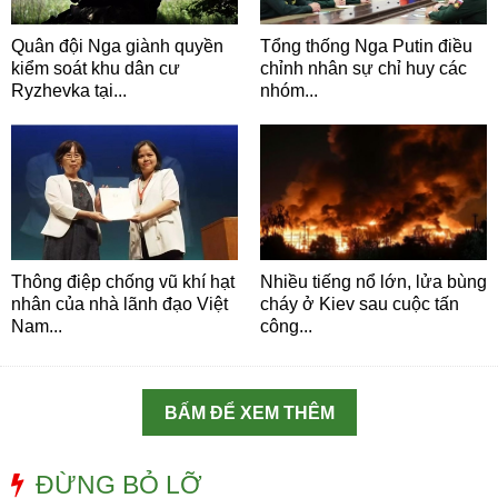
Quân đội Nga giành quyền
Tổng thống Nga Putin điều
kiểm soát khu dân cư
chỉnh nhân sự chỉ huy các
Ryzhevka tại...
nhóm...
Thông điệp chống vũ khí hạt
Nhiều tiếng nổ lớn, lửa bùng
nhân của nhà lãnh đạo Việt
cháy ở Kiev sau cuộc tấn
Nam...
công...
BẤM ĐỂ XEM THÊM
ĐỪNG BỎ LỠ