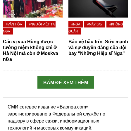
#VĂN HÓA
#NGƯỜI VIỆT TẠI
#NGA
#MÁY BAY
#KHÔNG
NGA
QUÂN
Các vị vua Hùng được
Bảo vệ bầu trời: Sức mạnh
tưởng niệm không chỉ ở
và sự duyên dáng của đội
Hà Nội mà còn ở Moskva
bay "Những Hiệp sĩ Nga"
nữa
BẤM ĐỂ XEM THÊM
СМИ сетевое издание «Baonga.com»
зарегистрировано в Федеральной службе по
надзору в сфере связи, информационных
технологий и массовых коммуникаций.