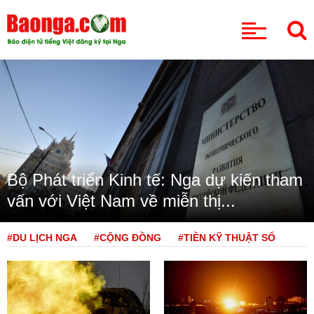
CHUYÊN MỤC
Bộ Phát triển Kinh tế: Nga dự kiến tham
vấn với Việt Nam về miễn thị...
#DU LỊCH NGA
#CỘNG ĐỒNG
#TIỀN KỸ THUẬT SỐ