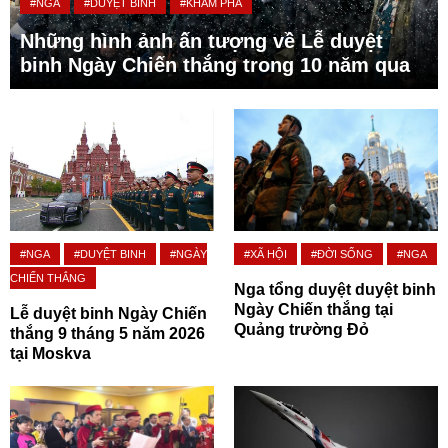
#NGA
#DUYỆT BINH
#KHÁM PHÁ
Những hình ảnh ấn tượng về Lễ duyệt
binh Ngày Chiến thắng trong 10 năm qua
#NGA
#DUYỆT BINH
#NGÀY
#XÃ HỘI
#ĐỜI SỐNG
#NGA
CHIẾN THẮNG
Nga tổng duyệt duyệt binh
Ngày Chiến thắng tại
Lễ duyệt binh Ngày Chiến
Quảng trường Đỏ
thắng 9 tháng 5 năm 2026
tại Moskva