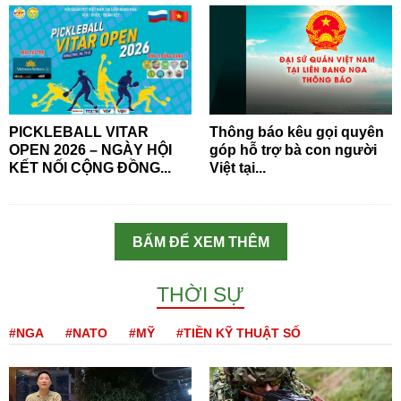
PICKLEBALL VITAR
Thông báo kêu gọi quyên
OPEN 2026 – NGÀY HỘI
góp hỗ trợ bà con người
KẾT NỐI CỘNG ĐỒNG...
Việt tại...
BẤM ĐỂ XEM THÊM
THỜI SỰ
#NGA
#NATO
#MỸ
#TIỀN KỸ THUẬT SỐ