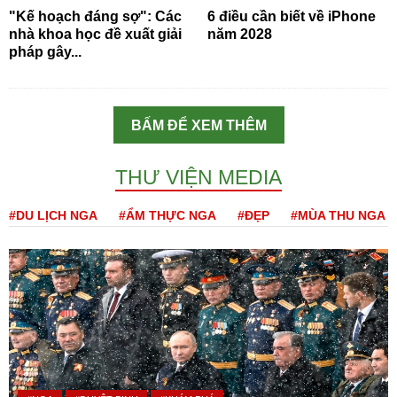
"Kế hoạch đáng sợ": Các
6 điều cần biết về iPhone
nhà khoa học đề xuất giải
năm 2028
pháp gây...
BẤM ĐỂ XEM THÊM
THƯ VIỆN MEDIA
#DU LỊCH NGA
#ẨM THỰC NGA
#ĐẸP
#MÙA THU NGA