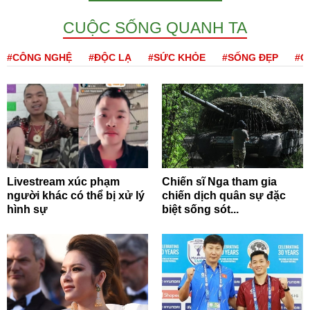
CUỘC SỐNG QUANH TA
#CÔNG NGHỆ
#ĐỘC LẠ
#SỨC KHỎE
#SỐNG ĐẸP
#Q
Livestream xúc phạm
Chiến sĩ Nga tham gia
người khác có thể bị xử lý
chiến dịch quân sự đặc
hình sự
biệt sống sót...