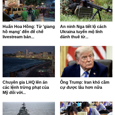
Huấn Hoa Hồng: Từ 'giang
An ninh Nga tiết lộ cách
hồ mạng' đến đế chế
Ukraina tuyển mộ lính
livestream bán...
đánh thuê từ...
Chuyên gia LHQ lên án
Ông Trump: Iran khó cầm
các lệnh trừng phạt của
cự được lâu hơn nữa
Mỹ đối với...