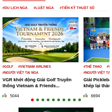
#DU LỊCH NGA
#LUẬT NGA
#TIỀN KỸ THUẬT SỐ
#GOLF
#VIETNAM AIRLINES
#THỂ THAO
#V
#NGƯỜI VIỆT TẠI NGA
#NGƯỜI VIỆT TẠI
VGR khởi động Giải Golf Truyền
Giải Pickleba
thống Vietnam & Friends...
khép lại thà
5044
6694