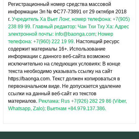
Регистрационный номер средства массовой
информации Эл № ФС77-73891 от 29 октября 2018
г.
Учредитель Ха Вьет Лонг, номер телефона: +7(905)
238 89 99.
Главный редактор: Чан Тхи Тху Ха: Адрес
электронной почты: info@baonga.com; Номер
телефона: +7(960) 222 19 99.
Настоящий ресурс
содержит материалы 16+. Использование
информации с данного веб-сайта возможно
исключительно на следующих условиях: В конце
текста необходимо указывать ссылку на сайт
https://baonga.com. Текст должен копироваться в
первоначальном виде. Не допускается удаление
ссылки на данный веб-сайт из текстов
материалов.
Реклама: Rus +7(926) 282 29 86 (Viber,
Whatsapp, Zalo); Вьетнам +84.979.137.386.