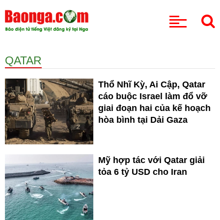
CHUYÊN MỤC
QATAR
Thổ Nhĩ Kỳ, Ai Cập, Qatar
cáo buộc Israel làm đổ vỡ
giai đoạn hai của kế hoạch
hòa bình tại Dải Gaza
Mỹ hợp tác với Qatar giải
tỏa 6 tỷ USD cho Iran