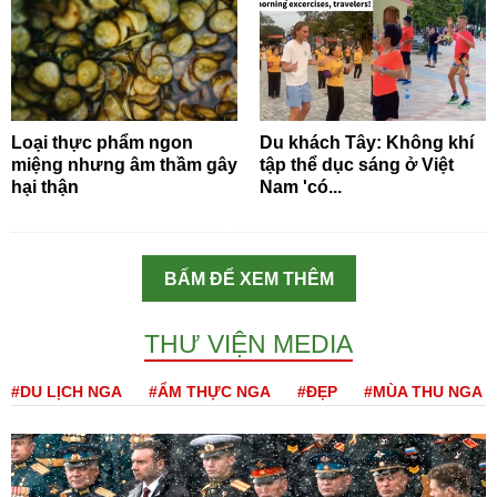
Loại thực phẩm ngon
Du khách Tây: Không khí
miệng nhưng âm thầm gây
tập thể dục sáng ở Việt
hại thận
Nam 'có...
BẤM ĐỂ XEM THÊM
THƯ VIỆN MEDIA
#DU LỊCH NGA
#ẨM THỰC NGA
#ĐẸP
#MÙA THU NGA