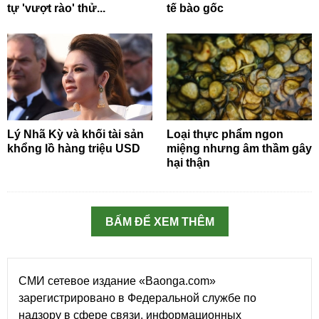
tự 'vượt rào' thử...
tế bào gốc
Lý Nhã Kỳ và khối tài sản
Loại thực phẩm ngon
khổng lồ hàng triệu USD
miệng nhưng âm thầm gây
hại thận
BẤM ĐỂ XEM THÊM
СМИ сетевое издание «Baonga.com»
зарегистрировано в Федеральной службе по
надзору в сфере связи, информационных