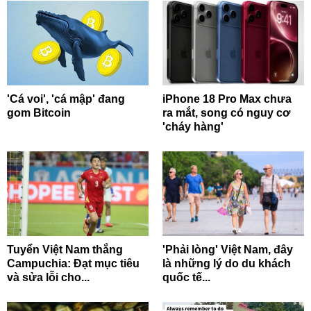
'Cá voi', 'cá mập' đang
iPhone 18 Pro Max chưa
gom Bitcoin
ra mắt, song có nguy cơ
'cháy hàng'
Tuyển Việt Nam thắng
'Phải lòng' Việt Nam, đây
Campuchia: Đạt mục tiêu
là những lý do du khách
và sửa lỗi cho...
quốc tế...