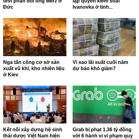
tình phản đối ông Merz ở
lập quyền kiểm soát
Đức
Ivanovka ở tỉnh...
Nga tấn công cơ sở sản
Vì sao lãi suất cuối năm
xuất vũ khí, kho nhiên liệu
dự báo khó giảm?
ở Kiev
Kết nối xây dựng hệ sinh
Grab bị phạt 1,36 tỷ đồng
thái dược Việt Nam hiện
với 6 hành vi vi phạm quy