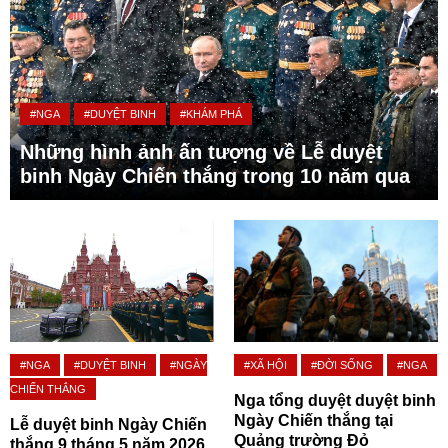
#NGA
#DUYỆT BINH
#KHÁM PHÁ
Những hình ảnh ấn tượng về Lễ duyệt
binh Ngày Chiến thắng trong 10 năm qua
#NGA
#DUYỆT BINH
#NGÀY
#XÃ HỘI
#ĐỜI SỐNG
#NGA
CHIẾN THẮNG
Nga tổng duyệt duyệt binh
Ngày Chiến thắng tại
Lễ duyệt binh Ngày Chiến
Quảng trường Đỏ
thắng 9 tháng 5 năm 2026