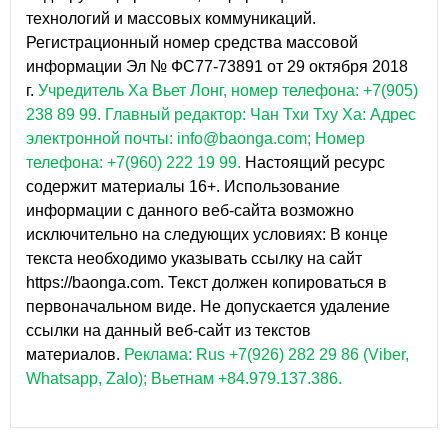
технологий и массовых коммуникаций.
Регистрационный номер средства массовой
информации Эл № ФС77-73891 от 29 октября 2018
г.
Учредитель Ха Вьет Лонг, номер телефона: +7(905)
238 89 99.
Главный редактор: Чан Тхи Тху Ха: Адрес
электронной почты: info@baonga.com; Номер
телефона: +7(960) 222 19 99.
Настоящий ресурс
содержит материалы 16+. Использование
информации с данного веб-сайта возможно
исключительно на следующих условиях: В конце
текста необходимо указывать ссылку на сайт
https://baonga.com. Текст должен копироваться в
первоначальном виде. Не допускается удаление
ссылки на данный веб-сайт из текстов
материалов.
Реклама: Rus +7(926) 282 29 86 (Viber,
Whatsapp, Zalo); Вьетнам +84.979.137.386.