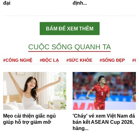
đại
định...
BẤM ĐỂ XEM THÊM
CUỘC SỐNG QUANH TA
#CÔNG NGHỆ
#ĐỘC LẠ
#SỨC KHỎE
#SỐNG ĐẸP
#Q
Mẹo cải thiện giấc ngủ
'Cháy' vé xem Việt Nam đá
giúp hỗ trợ giảm mỡ
bán kết ASEAN Cup 2026,
hàng...