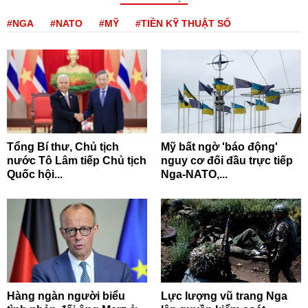
#NGA
#NATO
#MỸ
#TIỀN KỸ THUẬT SỐ
Tổng Bí thư, Chủ tịch
Mỹ bất ngờ 'báo động'
nước Tô Lâm tiếp Chủ tịch
nguy cơ đối đầu trực tiếp
Quốc hội...
Nga-NATO,...
Hàng ngàn người biểu
Lực lượng vũ trang Nga