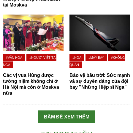
tại Moskva
#VĂN HÓA
#NGƯỜI VIỆT TẠI
#NGA
#MÁY BAY
#KHÔNG
NGA
QUÂN
Các vị vua Hùng được
Bảo vệ bầu trời: Sức mạnh
tưởng niệm không chỉ ở
và sự duyên dáng của đội
Hà Nội mà còn ở Moskva
bay "Những Hiệp sĩ Nga"
nữa
BẤM ĐỂ XEM THÊM