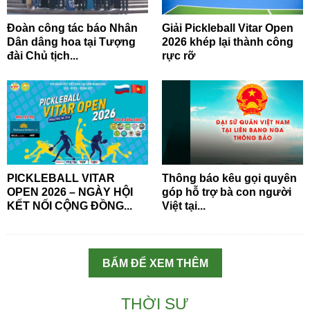
Đoàn công tác báo Nhân
Giải Pickleball Vitar Open
Dân dâng hoa tại Tượng
2026 khép lại thành công
đài Chủ tịch...
rực rỡ
PICKLEBALL VITAR
Thông báo kêu gọi quyên
OPEN 2026 – NGÀY HỘI
góp hỗ trợ bà con người
KẾT NỐI CỘNG ĐỒNG...
Việt tại...
BẤM ĐỂ XEM THÊM
THỜI SỰ