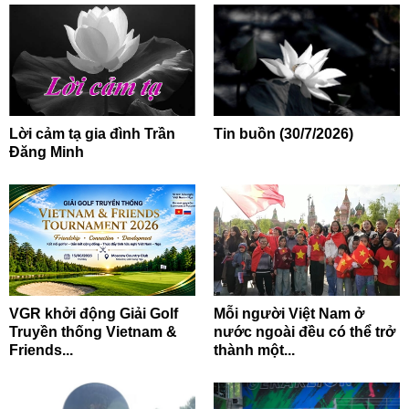
Lời cảm tạ gia đình Trần
Tin buồn (30/7/2026)
Đăng Minh
VGR khởi động Giải Golf
Mỗi người Việt Nam ở
Truyền thống Vietnam &
nước ngoài đều có thể trở
Friends...
thành một...