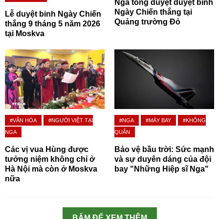
Nga tổng duyệt duyệt binh
Ngày Chiến thắng tại
Lễ duyệt binh Ngày Chiến
Quảng trường Đỏ
thắng 9 tháng 5 năm 2026
tại Moskva
#VĂN HÓA
#NGƯỜI VIỆT TẠI
#NGA
#MÁY BAY
#KHÔNG
NGA
QUÂN
Các vị vua Hùng được
Bảo vệ bầu trời: Sức mạnh
tưởng niệm không chỉ ở
và sự duyên dáng của đội
Hà Nội mà còn ở Moskva
bay "Những Hiệp sĩ Nga"
nữa
BẤM ĐỂ XEM THÊM