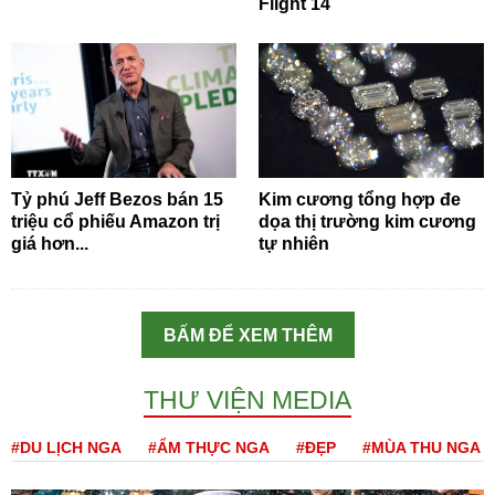
Flight 14
Tỷ phú Jeff Bezos bán 15
Kim cương tổng hợp đe
triệu cổ phiếu Amazon trị
dọa thị trường kim cương
giá hơn...
tự nhiên
BẤM ĐỂ XEM THÊM
THƯ VIỆN MEDIA
#DU LỊCH NGA
#ẨM THỰC NGA
#ĐẸP
#MÙA THU NGA