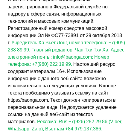
зарегистрировано в Федеральной службе по
надзору в сфере связи, информационных
технологий и массовых коммуникаций.
Регистрационный номер средства массовой
информации Эл № ФС77-73891 от 29 октября 2018
г.
Учредитель Ха Вьет Лонг, номер телефона: +7(905)
238 89 99.
Главный редактор: Чан Тхи Тху Ха: Адрес
электронной почты: info@baonga.com; Номер
телефона: +7(960) 222 19 99.
Настоящий ресурс
содержит материалы 16+. Использование
информации с данного веб-сайта возможно
исключительно на следующих условиях: В конце
текста необходимо указывать ссылку на сайт
https://baonga.com. Текст должен копироваться в
первоначальном виде. Не допускается удаление
ссылки на данный веб-сайт из текстов
материалов.
Реклама: Rus +7(926) 282 29 86 (Viber,
Whatsapp, Zalo); Вьетнам +84.979.137.386.