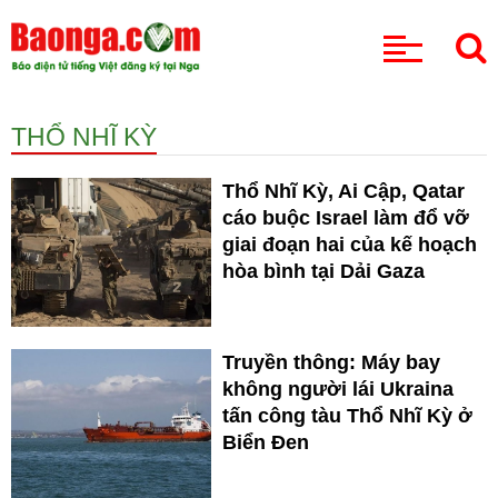
CHUYÊN MỤC
THỔ NHĨ KỲ
Thổ Nhĩ Kỳ, Ai Cập, Qatar
cáo buộc Israel làm đổ vỡ
giai đoạn hai của kế hoạch
hòa bình tại Dải Gaza
Truyền thông: Máy bay
không người lái Ukraina
tấn công tàu Thổ Nhĩ Kỳ ở
Biển Đen