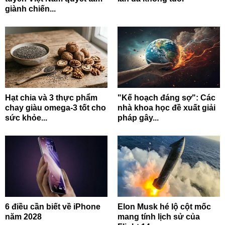
giành chiến...
Hạt chia và 3 thực phẩm
"Kế hoạch đáng sợ": Các
chay giàu omega-3 tốt cho
nhà khoa học đề xuất giải
sức khỏe...
pháp gây...
6 điều cần biết về iPhone
Elon Musk hé lộ cột mốc
năm 2028
mang tính lịch sử của