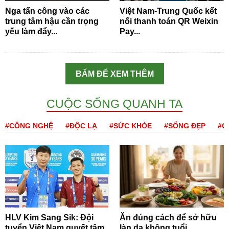
Nga tấn công vào các
Việt Nam-Trung Quốc kết
trung tâm hậu cần trọng
nối thanh toán QR Weixin
yếu làm đẩy...
Pay...
BẤM ĐỂ XEM THÊM
CUỘC SỐNG QUANH TA
#CÔNG NGHỆ
#ĐỘC LẠ
#SỨC KHỎE
#SỐNG ĐẸP
#Q
HLV Kim Sang Sik: Đội
Ăn đúng cách để sở hữu
tuyển Việt Nam quyết tâm
làn da không tuổi