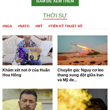
BẤM ĐỂ XEM THÊM
THỜI SỰ
#NGA
#NATO
#MỸ
#TIỀN KỸ THUẬT SỐ
Khám xét nơi ở của Huấn
Chuyên gia: Nguy cơ leo
Hoa Hồng
thang xung đột giữa Iran
và Mỹ đe...