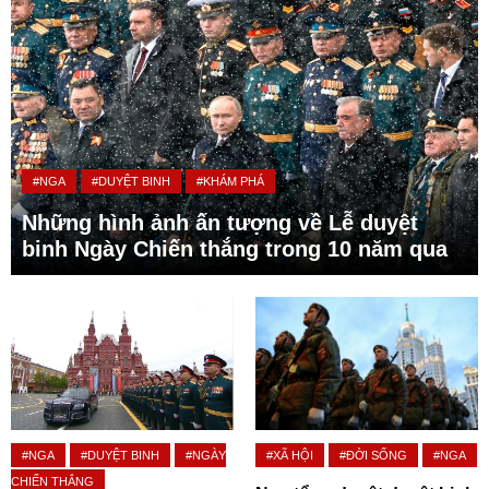
#NGA
#DUYỆT BINH
#KHÁM PHÁ
Những hình ảnh ấn tượng về Lễ duyệt
binh Ngày Chiến thắng trong 10 năm qua
#NGA
#DUYỆT BINH
#NGÀY
#XÃ HỘI
#ĐỜI SỐNG
#NGA
CHIẾN THẮNG