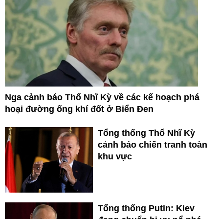
Nga cảnh báo Thổ Nhĩ Kỳ về các kế hoạch phá
hoại đường ống khí đốt ở Biển Đen
Tổng thống Thổ Nhĩ Kỳ
cảnh báo chiến tranh toàn
khu vực
Tổng thống Putin: Kiev