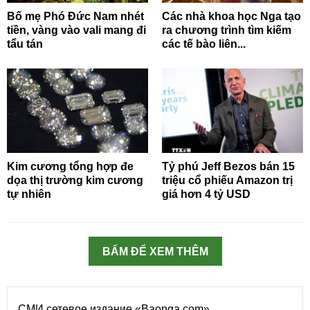
Bố mẹ Phó Đức Nam nhét
Các nhà khoa học Nga tạo
tiền, vàng vào vali mang đi
ra chương trình tìm kiếm
tẩu tán
các tế bào liên...
Kim cương tổng hợp đe
Tỷ phú Jeff Bezos bán 15
dọa thị trường kim cương
triệu cổ phiếu Amazon trị
tự nhiên
giá hơn 4 tỷ USD
BẤM ĐỂ XEM THÊM
СМИ сетевое издание «Baonga.com»