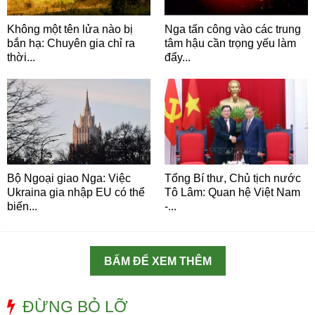
Không một tên lửa nào bị
Nga tấn công vào các trung
bắn hạ: Chuyên gia chỉ ra
tâm hậu cần trọng yếu làm
thời...
đẩy...
Bộ Ngoại giao Nga: Việc
Tổng Bí thư, Chủ tịch nước
Ukraina gia nhập EU có thể
Tô Lâm: Quan hệ Việt Nam
biến...
-...
BẤM ĐỂ XEM THÊM
ĐỪNG BỎ LỠ