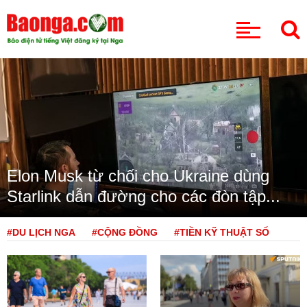
CHUYÊN MỤC
Elon Musk từ chối cho Ukraine dùng
Starlink dẫn đường cho các đòn tập...
#DU LỊCH NGA
#CỘNG ĐỒNG
#TIỀN KỸ THUẬT SỐ