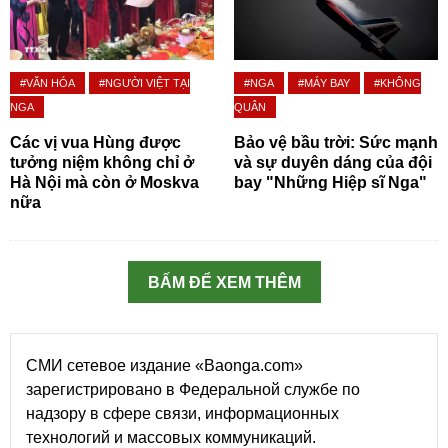
#VĂN HÓA
#NGƯỜI VIỆT TẠI
#NGA
#MÁY BAY
#KHÔNG
NGA
QUÂN
Các vị vua Hùng được
Bảo vệ bầu trời: Sức mạnh
tưởng niệm không chỉ ở
và sự duyên dáng của đội
Hà Nội mà còn ở Moskva
bay "Những Hiệp sĩ Nga"
nữa
BẤM ĐỂ XEM THÊM
СМИ сетевое издание «Baonga.com»
зарегистрировано в Федеральной службе по
надзору в сфере связи, информационных
технологий и массовых коммуникаций.