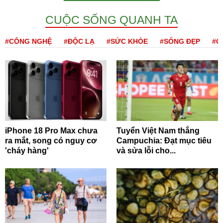
CUỘC SỐNG QUANH TA
#CÔNG NGHỆ
#ĐỘC LẠ
#SỨC KHỎE
#SỐNG ĐẸP
#Q
iPhone 18 Pro Max chưa
Tuyển Việt Nam thắng
ra mắt, song có nguy cơ
Campuchia: Đạt mục tiêu
'cháy hàng'
và sửa lỗi cho...