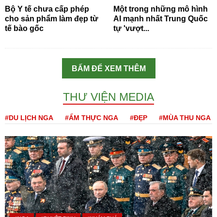
Bộ Y tế chưa cấp phép
Một trong những mô hình
cho sản phẩm làm đẹp từ
AI mạnh nhất Trung Quốc
tế bào gốc
tự 'vượt...
BẤM ĐỂ XEM THÊM
THƯ VIỆN MEDIA
#DU LỊCH NGA
#ẨM THỰC NGA
#ĐẸP
#MÙA THU NGA