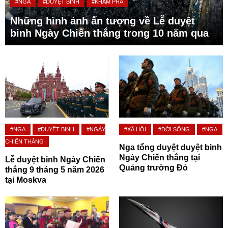
#NGA
#DUYỆT BINH
#KHÁM PHÁ
Những hình ảnh ấn tượng về Lễ duyệt
binh Ngày Chiến thắng trong 10 năm qua
#NGA
#DUYỆT BINH
#NGÀY
#XÃ HỘI
#ĐỜI SỐNG
#NGA
CHIẾN THẮNG
Nga tổng duyệt duyệt binh
Ngày Chiến thắng tại
Lễ duyệt binh Ngày Chiến
Quảng trường Đỏ
thắng 9 tháng 5 năm 2026
tại Moskva