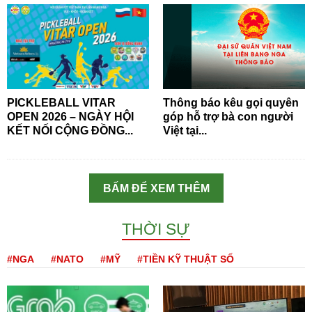
PICKLEBALL VITAR
Thông báo kêu gọi quyên
OPEN 2026 – NGÀY HỘI
góp hỗ trợ bà con người
KẾT NỐI CỘNG ĐỒNG...
Việt tại...
BẤM ĐỂ XEM THÊM
THỜI SỰ
#NGA
#NATO
#MỸ
#TIỀN KỸ THUẬT SỐ