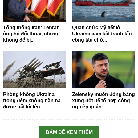
Tổng thống Iran: Tehran
Quan chức Mỹ tiết lộ
ủng hộ đối thoại, nhưng
Ukraine cam kết tránh tấn
không để bị...
công tàu chở...
Phòng không Ukraina
Zelensky muốn đóng băng
trong đêm không bắn hạ
xung đột để tổ hợp công
được bất kỳ tên...
nghiệp quân...
BẤM ĐỂ XEM THÊM