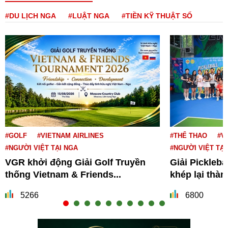
#DU LỊCH NGA
#LUẬT NGA
#TIỀN KỸ THUẬT SỐ
#GOLF
#VIETNAM AIRLINES
#THỂ THAO
#V
#NGƯỜI VIỆT TẠI NGA
#NGƯỜI VIỆT TẠI
VGR khởi động Giải Golf Truyền
Giải Pickleba
thống Vietnam & Friends...
khép lại thà
5266
6800