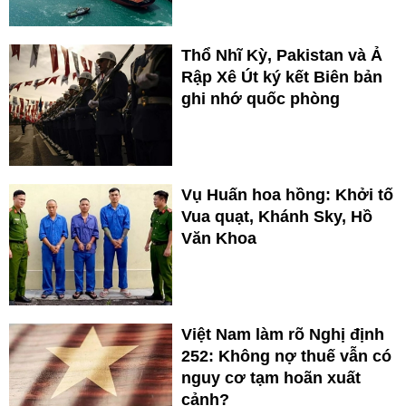
Thổ Nhĩ Kỳ, Pakistan và Ả
Rập Xê Út ký kết Biên bản
ghi nhớ quốc phòng
Vụ Huấn hoa hồng: Khởi tố
Vua quạt, Khánh Sky, Hồ
Văn Khoa
Việt Nam làm rõ Nghị định
252: Không nợ thuế vẫn có
nguy cơ tạm hoãn xuất
cảnh?