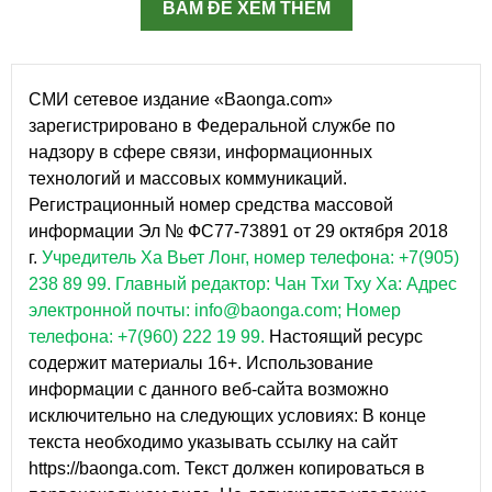
BẤM ĐỂ XEM THÊM
СМИ сетевое издание «Baonga.com»
зарегистрировано в Федеральной службе по
надзору в сфере связи, информационных
технологий и массовых коммуникаций.
Регистрационный номер средства массовой
информации Эл № ФС77-73891 от 29 октября 2018
г.
Учредитель Ха Вьет Лонг, номер телефона: +7(905)
238 89 99.
Главный редактор: Чан Тхи Тху Ха: Адрес
электронной почты: info@baonga.com; Номер
телефона: +7(960) 222 19 99.
Настоящий ресурс
содержит материалы 16+. Использование
информации с данного веб-сайта возможно
исключительно на следующих условиях: В конце
текста необходимо указывать ссылку на сайт
https://baonga.com. Текст должен копироваться в