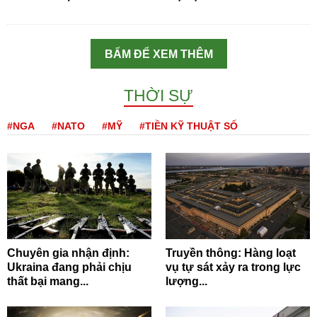
BẤM ĐỂ XEM THÊM
THỜI SỰ
#NGA
#NATO
#MỸ
#TIỀN KỸ THUẬT SỐ
Chuyên gia nhận định:
Truyền thông: Hàng loạt
Ukraina đang phải chịu
vụ tự sát xảy ra trong lực
thất bại mang...
lượng...