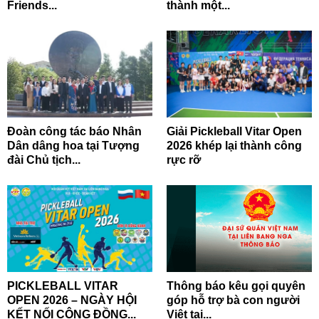
Friends...
thành một...
Đoàn công tác báo Nhân
Giải Pickleball Vitar Open
Dân dâng hoa tại Tượng
2026 khép lại thành công
đài Chủ tịch...
rực rỡ
PICKLEBALL VITAR
Thông báo kêu gọi quyên
OPEN 2026 – NGÀY HỘI
góp hỗ trợ bà con người
KẾT NỐI CỘNG ĐỒNG...
Việt tại...