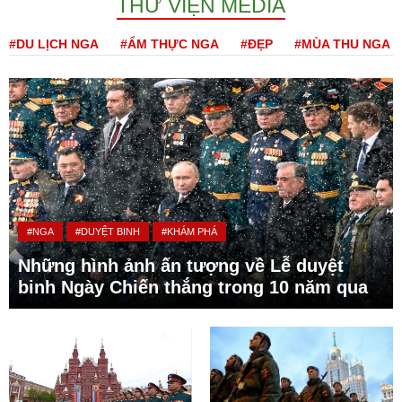
THƯ VIỆN MEDIA
#DU LỊCH NGA
#ẨM THỰC NGA
#ĐẸP
#MÙA THU NGA
#NGA
#DUYỆT BINH
#KHÁM PHÁ
Những hình ảnh ấn tượng về Lễ duyệt
binh Ngày Chiến thắng trong 10 năm qua