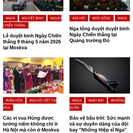
#NGA
#DUYỆT BINH
#NGÀY
#XÃ HỘI
#ĐỜI SỐNG
#NGA
CHIẾN THẮNG
Nga tổng duyệt duyệt binh
Ngày Chiến thắng tại
Lễ duyệt binh Ngày Chiến
Quảng trường Đỏ
thắng 9 tháng 5 năm 2026
tại Moskva
#VĂN HÓA
#NGƯỜI VIỆT TẠI
#NGA
#MÁY BAY
#KHÔNG
NGA
QUÂN
Các vị vua Hùng được
Bảo vệ bầu trời: Sức mạnh
tưởng niệm không chỉ ở
và sự duyên dáng của đội
Hà Nội mà còn ở Moskva
bay "Những Hiệp sĩ Nga"