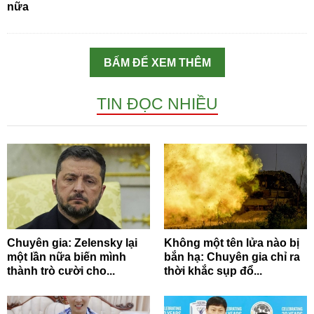
nữa
BẤM ĐỂ XEM THÊM
TIN ĐỌC NHIỀU
Chuyên gia: Zelensky lại
Không một tên lửa nào bị
một lần nữa biến mình
bắn hạ: Chuyên gia chỉ ra
thành trò cười cho...
thời khắc sụp đổ...