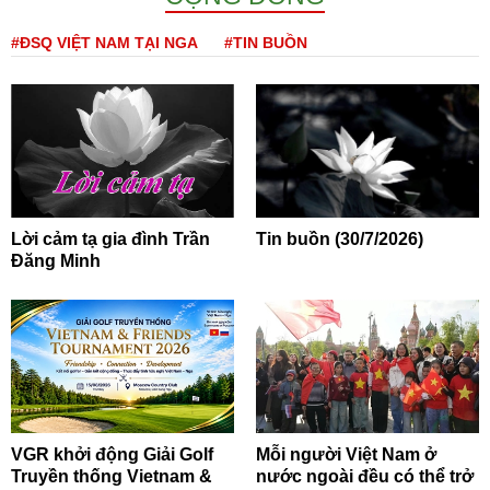
#ĐSQ VIỆT NAM TẠI NGA
#TIN BUỒN
Lời cảm tạ gia đình Trần
Tin buồn (30/7/2026)
Đăng Minh
VGR khởi động Giải Golf
Mỗi người Việt Nam ở
Truyền thống Vietnam &
nước ngoài đều có thể trở