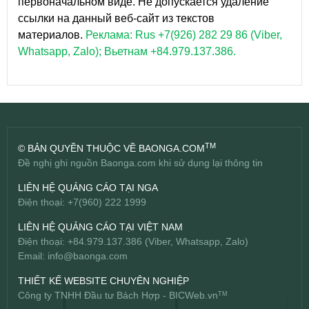
первоначальном виде. Не допускается удаление
ссылки на данный веб-сайт из текстов
материалов.
Реклама: Rus +7(926) 282 29 86 (Viber,
Whatsapp, Zalo); Вьетнам +84.979.137.386.
TM
© BẢN QUYỀN THUỘC VỀ BAONGA.COM
Đề nghị ghi nguồn Baonga.com khi sử dụng lại thông tin
LIÊN HỆ QUẢNG CÁO TẠI NGA
Điện thoại: +7(960) 222 1999
LIÊN HỆ QUẢNG CÁO TẠI VIỆT NAM
Điện thoại: +84.979.137.386 (Viber, Whatsapp, Zalo)
Email:
info@baonga.com
THIẾT KẾ WEBSITE CHUYÊN NGHIỆP
Công ty TNHH Đầu tư Bách Hợp -
BICWeb.vn
TM