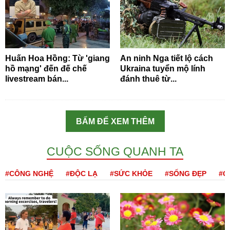
Huấn Hoa Hồng: Từ 'giang
An ninh Nga tiết lộ cách
hồ mạng' đến đế chế
Ukraina tuyển mộ lính
livestream bán...
đánh thuê từ...
BẤM ĐỂ XEM THÊM
CUỘC SỐNG QUANH TA
#CÔNG NGHỆ
#ĐỘC LẠ
#SỨC KHỎE
#SỐNG ĐẸP
#Q