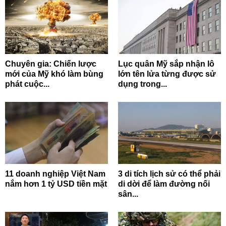
Chuyên gia: Chiến lược
Lục quân Mỹ sắp nhận lô
mới của Mỹ khó làm bùng
lớn tên lửa từng được sử
phát cuộc...
dụng trong...
11 doanh nghiệp Việt Nam
3 di tích lịch sử có thể phải
nắm hơn 1 tỷ USD tiền mặt
di dời để làm đường nối
sân...