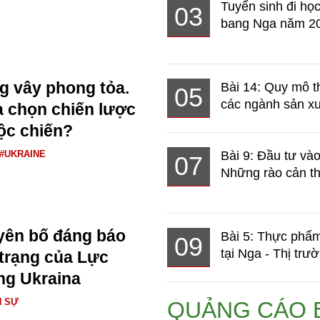
Tuyển sinh đi học
03
bang Nga năm 2
ng vây phong tỏa.
Bài 14: Quy mô t
05
các ngành sản xuấ
 chọn chiến lược
ộc chiến?
#UKRAINE
Bài 9: Đầu tư và
07
Những rào cản th
yên bố đáng báo
Bài 5: Thực phẩm
09
tại Nga - Thị trườ
 trạng của Lực
ng Ukraina
N SỰ
QUẢNG CÁO 