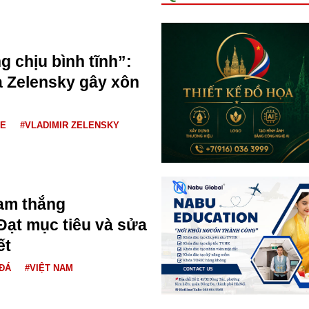
g chịu bình tĩnh”:
a Zelensky gây xôn
NE
#VLADIMIR ZELENSKY
am thắng
ạt mục tiêu và sửa
ết
ĐÁ
#VIỆT NAM