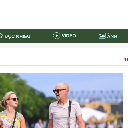
VIDEO
ĐỌC NHIỀU
ẢNH
in và ứng dụng
Tiêu điểm Covid-19
#D
d-19 tại Nga
Thời sự
n nước Nga
NABU EDUCATION
 nước Nga
Tử vi hàng ngày
 Nga - Việt Nam
Phân tích chính trị