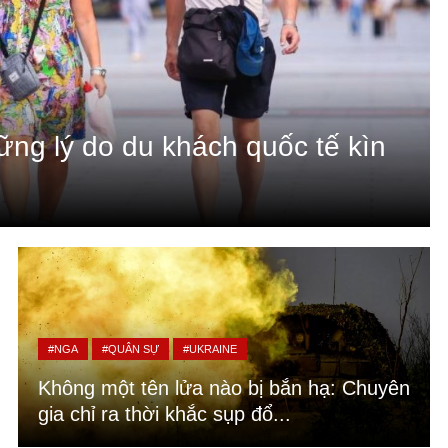
hững lý do du khách quốc tế kìn
#NGA
#QUÂN SỰ
#UKRAINE
Không một tên lửa nào bị bắn hạ: Chuyên
gia chỉ ra thời khắc sụp đổ...