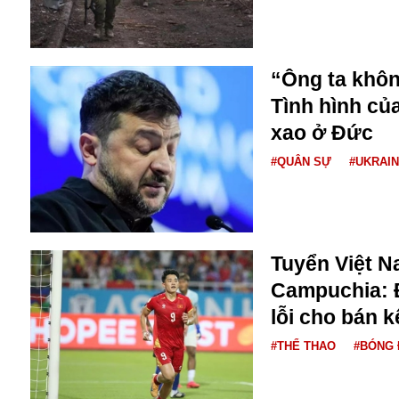
Bulagria
“Ông ta khôn
Crimea
Tình hình củ
Chính trị
Công nghệ
xao ở Đức
Chuyện hay
#QUÂN SỰ
#UKRAI
Chuyện lạ
Cuộc sống quanh ta
Casino
Chiến tranh thương mại
Chi hội phụ nữ TTTM Mátxcơva
Tuyển Việt N
Chính trị Nga
Campuchia: Đ
Chợ Vòm
lỗi cho bán k
Cảnh sát
Cấm bay
#THỂ THAO
#BÓNG 
Cao tốc
Canada