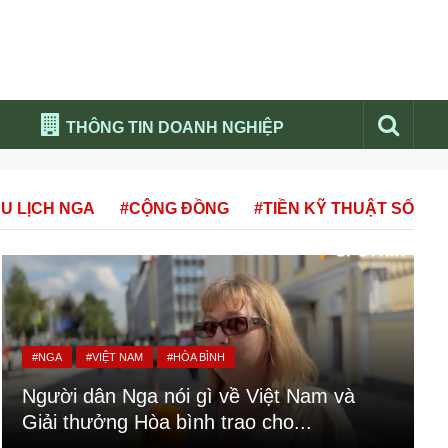
THÔNG TIN DOANH NGHIỆP
Đừng bỏ lỡ
U LỊCH NGA
#CỘNG ĐỒNG
#TIỀN KỸ THUẬT SỐ
Nổi bật báo nga
Thư viện media
Phân tích thị trường Nga 2026
#NGA
#VIỆT NAM
#HÒA BÌNH
Người dân Nga nói gì về Việt Nam và
Giải thưởng Hòa bình trao cho...