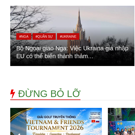
Alibaba
Angela Merkel
Aeroflot
ASEAN
Argentina
#NGA
#QUÂN SỰ
#UKRAINE
Ai
Azovstal
Bộ Ngoại giao Nga: Việc Ukraina gia nhập
EU có thể biến thành thảm...
ĐỪNG BỎ LỠ