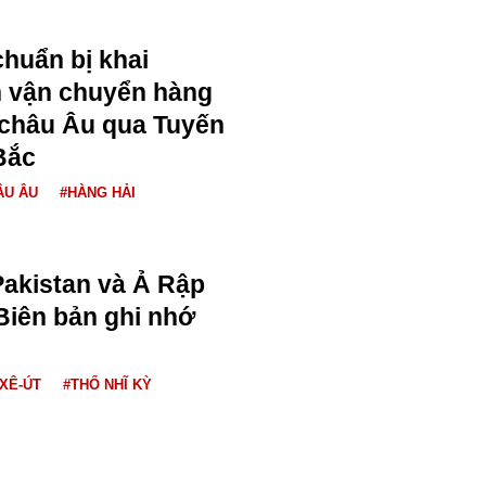
huẩn bị khai
n vận chuyển hàng
 châu Âu qua Tuyến
Bắc
ÂU ÂU
#HÀNG HẢI
Pakistan và Ả Rập
 Biên bản ghi nhớ
 XÊ-ÚT
#THỔ NHĨ KỲ