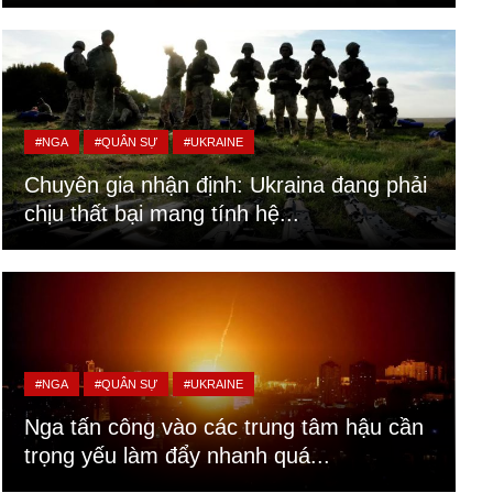
#NGA
#QUÂN SỰ
#UKRAINE
Chuyên gia nhận định: Ukraina đang phải
chịu thất bại mang tính hệ...
#NGA
#QUÂN SỰ
#UKRAINE
Nga tấn công vào các trung tâm hậu cần
trọng yếu làm đẩy nhanh quá...