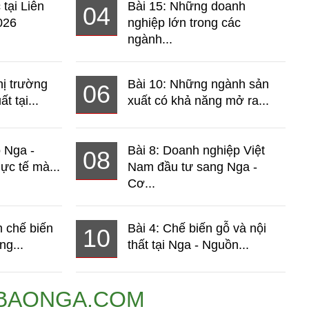
 tại Liên
Bài 15: Những doanh
04
026
nghiệp lớn trong các
ngành...
hị trường
Bài 10: Những ngành sản
06
t tại...
xuất có khả năng mở ra...
o Nga -
Bài 8: Doanh nghiệp Việt
08
ực tế mà...
Nam đầu tư sang Nga -
Cơ...
 chế biến
Bài 4: Chế biến gỗ và nội
10
ng...
thất tại Nga - Nguồn...
BAONGA.COM