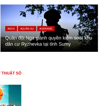
#NGA
#QUÂN SỰ
#UKRAINE
Quân đội Nga giành quyền kiểm soát khu
dân cư Ryzhevka tại tỉnh Sumy
Ỹ THUẬT SỐ