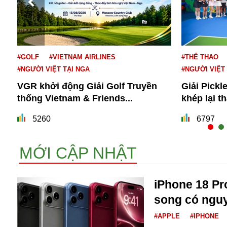
#GOLF
#VIETNAM AIRLINES
#THỂ THAO
#NGƯỜI VIỆT TẠI NGA
#NGƯỜI VIỆT
VGR khởi động Giải Golf Truyền
Giải Pickl
thống Vietnam & Friends...
khép lại t
Bói toán
Bóng đá
5260
6797
Bill Gates
BĐS
MỚI CẬP NHẬT
Bí ẩn
Bitcoin
Bamboo Airways
iPhone 18 Pr
Báo Nga có gì?
song có nguy
Biển Đông
Barrack Obama
#APPLE
#IPHONE
Bắc Kinh