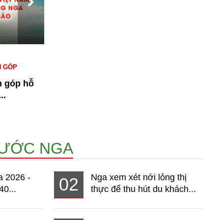
#KINH TẾ NGA
#NGƯỜI VIỆT TẠI NGA
#
N GÓP
#THỊ TRƯỜNG
T
n góp hỗ
Bài 1: Kinh tế Nga 2026 - Thị
n
..
trường hơn 140 triệu dân đang...
15082
NƯỚC NGA
a 2026 -
Nga xem xét nới lỏng thị
02
40...
thực để thu hút du khách...