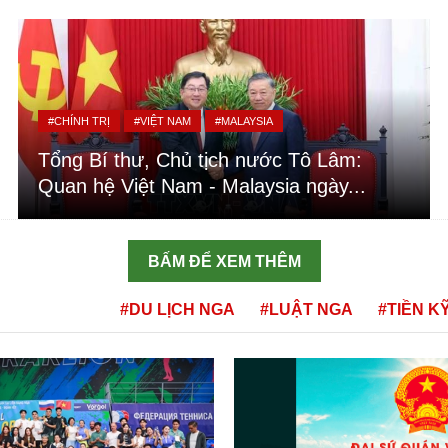
#CHÍNH TRỊ
#VIỆT NAM
#MALAYSIA
Tổng Bí thư, Chủ tịch nước Tô Lâm:
Quan hệ Việt Nam - Malaysia ngày...
BẤM ĐỂ XEM THÊM
#DU LỊCH NGA
#LUẬT NGA
#TIỀN K