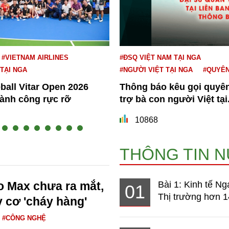
#VIETNAM AIRLINES
#ĐSQ VIỆT NAM TẠI NGA
 TẠI NGA
#NGƯỜI VIỆT TẠI NGA
#QUYÊ
eball Vitar Open 2026
Thông báo kêu gọi quyê
hành công rực rỡ
trợ bà con người Việt tại.
10868
THÔNG TIN 
o Max chưa ra mắt,
Bài 1: Kinh tế Ng
01
Thị trường hơn 1
 cơ 'cháy hàng'
#CÔNG NGHỆ