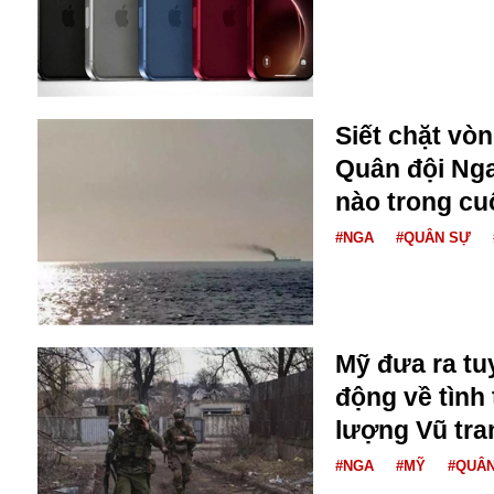
Buôn bán ở Nga
Bộ Quốc phòng
Bác Hồ
Bộ Y tế
Bão tuyết
Siết chặt vò
Bệnh viện
Quân đội Nga
Bản quyền
nào trong cu
Bảo tàng
Blockchain
#NGA
#QUÂN SỰ
Bộ Ngoại giao
Bình Dương
Biển Đen
Boeing
Mỹ đưa ra tu
Bình Định
động về tình
Bulgaria
Biến chủng
lượng Vũ tra
Baikal
#NGA
#MỸ
#QUÂ
Bakhmut