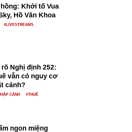
hồng: Khởi tố Vua
Sky, Hồ Văn Khoa
#LIVESTREAMS
 rõ Nghị định 252:
uế vẫn có nguy cơ
ất cảnh?
NHẬP CẢNH
#THUẾ
hẩm ngon miệng