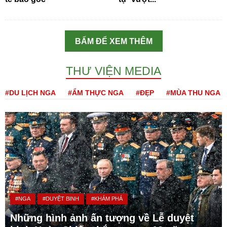
BẤM ĐỂ XEM THÊM
THƯ VIỆN MEDIA
#DU LỊCH NGA
#ẨM THỰC NGA
#ĐẸP
#MÙA THU NGA
#NGA
#DUYỆT BINH
#KHÁM PHÁ
Những hình ảnh ấn tượng về Lễ duyệt