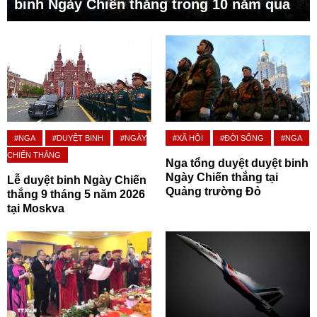
binh Ngày Chiến thắng trong 10 năm qua
#NGA
#DUYỆT BINH
#NGÀY
#XÃ HỘI
#ĐỜI SỐNG
#NGA
CHIẾN THẮNG
Nga tổng duyệt duyệt binh
Ngày Chiến thắng tại
Lễ duyệt binh Ngày Chiến
Quảng trường Đỏ
thắng 9 tháng 5 năm 2026
tại Moskva