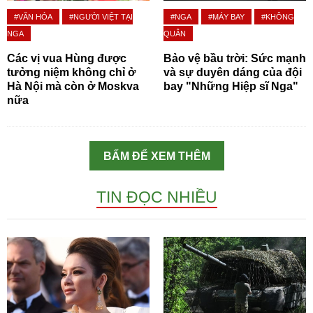
#VĂN HÓA
#NGƯỜI VIỆT TẠI
#NGA
#MÁY BAY
#KHÔNG
NGA
QUÂN
Các vị vua Hùng được
Bảo vệ bầu trời: Sức mạnh
tưởng niệm không chỉ ở
và sự duyên dáng của đội
Hà Nội mà còn ở Moskva
bay "Những Hiệp sĩ Nga"
nữa
BẤM ĐỂ XEM THÊM
TIN ĐỌC NHIỀU