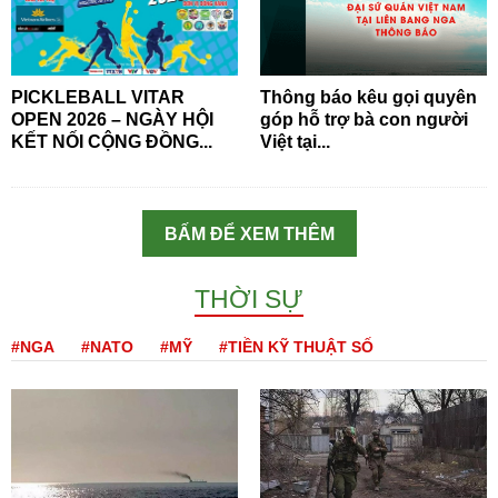
PICKLEBALL VITAR
Thông báo kêu gọi quyên
OPEN 2026 – NGÀY HỘI
góp hỗ trợ bà con người
KẾT NỐI CỘNG ĐỒNG...
Việt tại...
BẤM ĐỂ XEM THÊM
THỜI SỰ
#NGA
#NATO
#MỸ
#TIỀN KỸ THUẬT SỐ