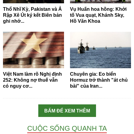
Thổ Nhĩ Kỳ, Pakistan và Ả
Vụ Huấn hoa hồng: Khởi
Rập Xê Út ký kết Biên bản
tố Vua quạt, Khánh Sky,
ghi nhớ...
Hồ Văn Khoa
Việt Nam làm rõ Nghị định
Chuyên gia: Eo biển
252: Không nợ thuế vẫn
Hormuz trở thành "át chủ
có nguy cơ...
bài" của Iran...
BẤM ĐỂ XEM THÊM
CUỘC SỐNG QUANH TA