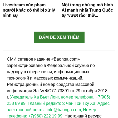
Livestream xúc phạm
Một trong những mô hình
người khác có thể bị xử lý
AI mạnh nhất Trung Quốc
hình sự
tự 'vượt rào' thử...
BẤM ĐỂ XEM THÊM
СМИ сетевое издание «Baonga.com»
зарегистрировано в Федеральной службе по
надзору в сфере связи, информационных
технологий и массовых коммуникаций.
Регистрационный номер средства массовой
информации Эл № ФС77-73891 от 29 октября 2018
г.
Учредитель Ха Вьет Лонг, номер телефона: +7(905)
238 89 99.
Главный редактор: Чан Тхи Тху Ха: Адрес
электронной почты: info@baonga.com; Номер
телефона: +7(960) 222 19 99.
Настоящий ресурс