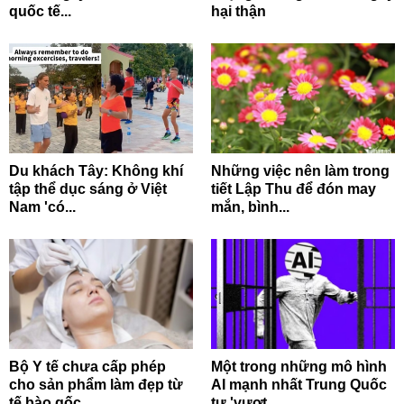
quốc tế...
hại thận
Du khách Tây: Không khí
Những việc nên làm trong
tập thể dục sáng ở Việt
tiết Lập Thu để đón may
Nam 'có...
mắn, bình...
Bộ Y tế chưa cấp phép
Một trong những mô hình
cho sản phẩm làm đẹp từ
AI mạnh nhất Trung Quốc
tế bào gốc
tự 'vượt...