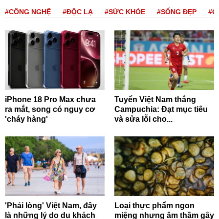
#CÔNG NGHỆ
#ĐỘC LẠ
#SỨC KHỎE
#SỐNG ĐẸP
#Q
iPhone 18 Pro Max chưa
Tuyển Việt Nam thắng
ra mắt, song có nguy cơ
Campuchia: Đạt mục tiêu
'cháy hàng'
và sửa lỗi cho...
'Phải lòng' Việt Nam, đây
Loại thực phẩm ngon
là những lý do du khách
miệng nhưng âm thầm gây