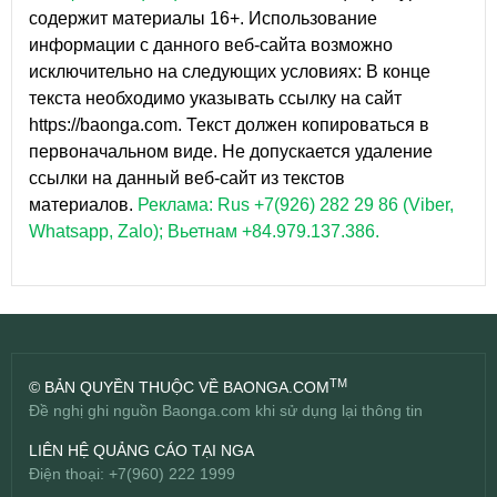
содержит материалы 16+. Использование
информации с данного веб-сайта возможно
исключительно на следующих условиях: В конце
текста необходимо указывать ссылку на сайт
https://baonga.com. Текст должен копироваться в
первоначальном виде. Не допускается удаление
ссылки на данный веб-сайт из текстов
материалов.
Реклама: Rus +7(926) 282 29 86 (Viber,
Whatsapp, Zalo); Вьетнам +84.979.137.386.
TM
© BẢN QUYỀN THUỘC VỀ BAONGA.COM
Đề nghị ghi nguồn Baonga.com khi sử dụng lại thông tin
LIÊN HỆ QUẢNG CÁO TẠI NGA
Điện thoại: +7(960) 222 1999