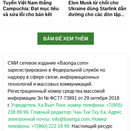
Tuyển Việt Nam thắng
Elon Musk từ chối cho
Campuchia: Đạt mục tiêu
Ukraine dùng Starlink dẫn
và sửa lỗi cho bán kết
đường cho các đòn tập...
BẤM ĐỂ XEM THÊM
СМИ сетевое издание «Baonga.com»
зарегистрировано в Федеральной службе по
надзору в сфере связи, информационных
технологий и массовых коммуникаций.
Регистрационный номер средства массовой
информации Эл № ФС77-73891 от 29 октября 2018
г.
Учредитель Ха Вьет Лонг, номер телефона: +7(905)
238 89 99.
Главный редактор: Чан Тхи Тху Ха: Адрес
электронной почты: info@baonga.com; Номер
телефона: +7(960) 222 19 99.
Настоящий ресурс