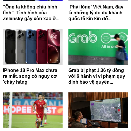
“Ông ta không chịu bình
'Phải lòng' Việt Nam, đây
tĩnh”: Tình hình của
là những lý do du khách
Zelensky gây xôn xao ở...
quốc tế kìn kìn đổ...
iPhone 18 Pro Max chưa
Grab bị phạt 1,36 tỷ đồng
ra mắt, song có nguy cơ
với 6 hành vi vi phạm quy
'cháy hàng'
định bảo vệ quyền...