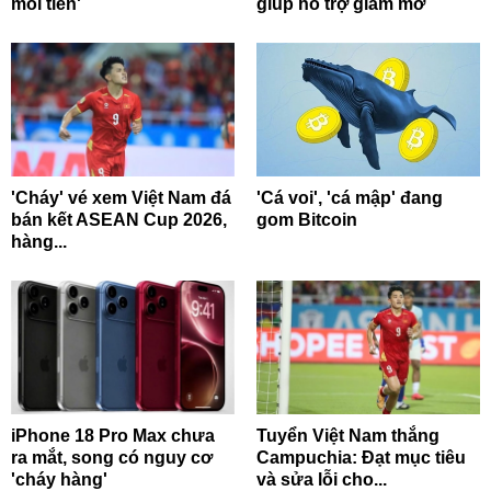
moi tiền'
giúp hỗ trợ giảm mỡ
'Cháy' vé xem Việt Nam đá
'Cá voi', 'cá mập' đang
bán kết ASEAN Cup 2026,
gom Bitcoin
hàng...
iPhone 18 Pro Max chưa
Tuyển Việt Nam thắng
ra mắt, song có nguy cơ
Campuchia: Đạt mục tiêu
'cháy hàng'
và sửa lỗi cho...