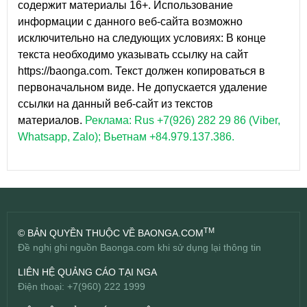
содержит материалы 16+. Использование
информации с данного веб-сайта возможно
исключительно на следующих условиях: В конце
текста необходимо указывать ссылку на сайт
https://baonga.com. Текст должен копироваться в
первоначальном виде. Не допускается удаление
ссылки на данный веб-сайт из текстов
материалов.
Реклама: Rus +7(926) 282 29 86 (Viber,
Whatsapp, Zalo); Вьетнам +84.979.137.386.
TM
© BẢN QUYỀN THUỘC VỀ BAONGA.COM
Đề nghị ghi nguồn Baonga.com khi sử dụng lại thông tin
LIÊN HỆ QUẢNG CÁO TẠI NGA
Điện thoại: +7(960) 222 1999