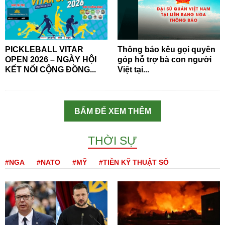
PICKLEBALL VITAR
Thông báo kêu gọi quyên
OPEN 2026 – NGÀY HỘI
góp hỗ trợ bà con người
KẾT NỐI CỘNG ĐỒNG...
Việt tại...
BẤM ĐỂ XEM THÊM
THỜI SỰ
#NGA
#NATO
#MỸ
#TIỀN KỸ THUẬT SỐ