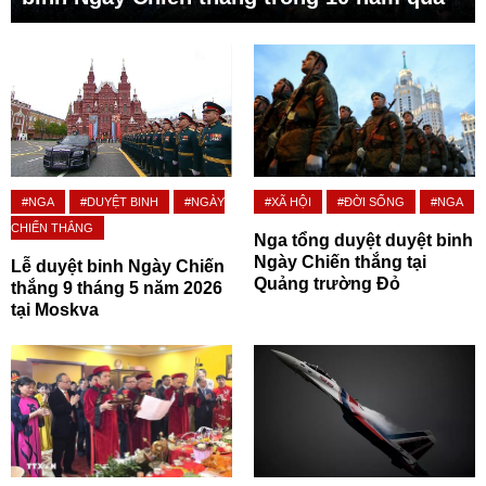
#NGA
#DUYỆT BINH
#NGÀY
#XÃ HỘI
#ĐỜI SỐNG
#NGA
CHIẾN THẮNG
Nga tổng duyệt duyệt binh
Ngày Chiến thắng tại
Lễ duyệt binh Ngày Chiến
Quảng trường Đỏ
thắng 9 tháng 5 năm 2026
tại Moskva