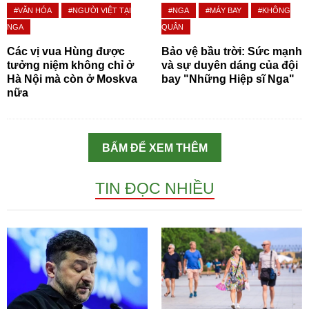
#VĂN HÓA
#NGƯỜI VIỆT TẠI
#NGA
#MÁY BAY
#KHÔNG
NGA
QUÂN
Các vị vua Hùng được
Bảo vệ bầu trời: Sức mạnh
tưởng niệm không chỉ ở
và sự duyên dáng của đội
Hà Nội mà còn ở Moskva
bay "Những Hiệp sĩ Nga"
nữa
BẤM ĐỂ XEM THÊM
TIN ĐỌC NHIỀU