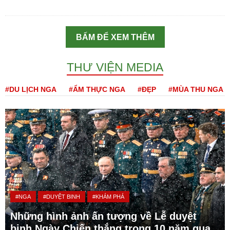
BẤM ĐỂ XEM THÊM
THƯ VIỆN MEDIA
#DU LỊCH NGA
#ẨM THỰC NGA
#ĐẸP
#MÙA THU NGA
#NGA
#DUYỆT BINH
#KHÁM PHÁ
Những hình ảnh ấn tượng về Lễ duyệt
binh Ngày Chiến thắng trong 10 năm qua