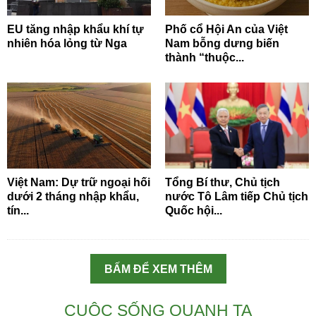
EU tăng nhập khẩu khí tự
Phố cổ Hội An của Việt
nhiên hóa lỏng từ Nga
Nam bỗng dưng biến
thành “thuộc...
Việt Nam: Dự trữ ngoại hối
Tổng Bí thư, Chủ tịch
dưới 2 tháng nhập khẩu,
nước Tô Lâm tiếp Chủ tịch
tín...
Quốc hội...
BẤM ĐỂ XEM THÊM
CUỘC SỐNG QUANH TA