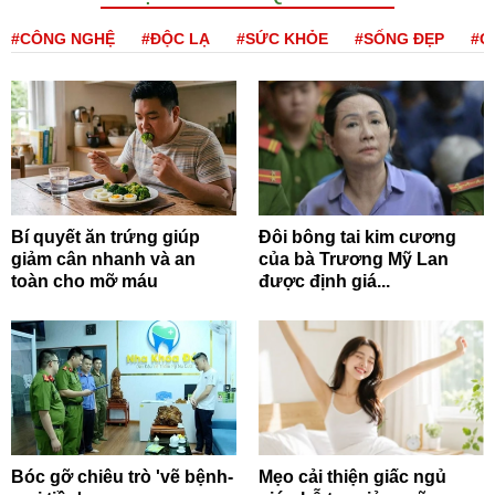
#CÔNG NGHỆ
#ĐỘC LẠ
#SỨC KHỎE
#SỐNG ĐẸP
#Q
Bí quyết ăn trứng giúp
Đôi bông tai kim cương
giảm cân nhanh và an
của bà Trương Mỹ Lan
toàn cho mỡ máu
được định giá...
Bóc gỡ chiêu trò 'vẽ bệnh-
Mẹo cải thiện giấc ngủ