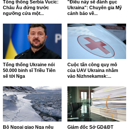
Tổng thống Serbia Vucic:
"Điều này sẽ đánh gục
Châu Âu đứng trước
Ukraina": Chuyên gia Mỹ
ngưỡng cửa một...
cảnh báo về...
Tổng thống Ukraine nói
Cuộc tấn công quy mô
50.000 binh sĩ Triều Tiên
của UAV Ukraina nhằm
sẽ tới Nga
vào Nizhnekamsk:...
Bộ Ngoại giao Nga nêu
Giám đốc Sở GD&ĐT