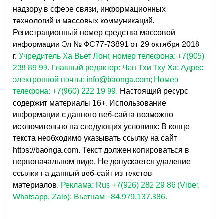
надзору в сфере связи, информационных
технологий и массовых коммуникаций.
Регистрационный номер средства массовой
информации Эл № ФС77-73891 от 29 октября 2018
г.
Учредитель Ха Вьет Лонг, номер телефона: +7(905)
238 89 99.
Главный редактор: Чан Тхи Тху Ха: Адрес
электронной почты: info@baonga.com; Номер
телефона: +7(960) 222 19 99.
Настоящий ресурс
содержит материалы 16+. Использование
информации с данного веб-сайта возможно
исключительно на следующих условиях: В конце
текста необходимо указывать ссылку на сайт
https://baonga.com. Текст должен копироваться в
первоначальном виде. Не допускается удаление
ссылки на данный веб-сайт из текстов
материалов.
Реклама: Rus +7(926) 282 29 86 (Viber,
Whatsapp, Zalo); Вьетнам +84.979.137.386.