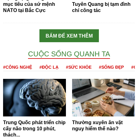
mục tiêu của sứ mệnh
Tuyên Quang bị tạm đình
NATO tại Bắc Cực
chỉ công tác
BẤM ĐỂ XEM THÊM
CUỘC SỐNG QUANH TA
#CÔNG NGHỆ
#ĐỘC LẠ
#SỨC KHỎE
#SỐNG ĐẸP
#Q
Trung Quốc phát triển chip
Thường xuyên ăn vặt
cấy não trong 10 phút,
nguy hiểm thế nào?
thách...