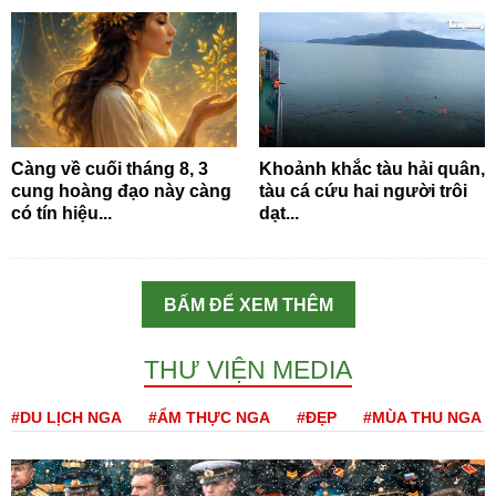
Càng về cuối tháng 8, 3
Khoảnh khắc tàu hải quân,
cung hoàng đạo này càng
tàu cá cứu hai người trôi
có tín hiệu...
dạt...
BẤM ĐỂ XEM THÊM
THƯ VIỆN MEDIA
#DU LỊCH NGA
#ẨM THỰC NGA
#ĐẸP
#MÙA THU NGA