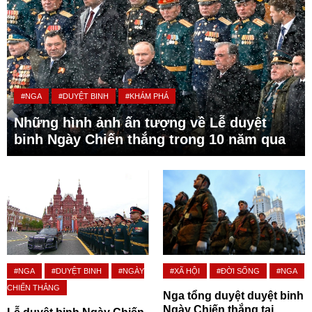
#NGA
#DUYỆT BINH
#KHÁM PHÁ
Những hình ảnh ấn tượng về Lễ duyệt
binh Ngày Chiến thắng trong 10 năm qua
#NGA
#DUYỆT BINH
#NGÀY
#XÃ HỘI
#ĐỜI SỐNG
#NGA
CHIẾN THẮNG
Nga tổng duyệt duyệt binh
Ngày Chiến thắng tại