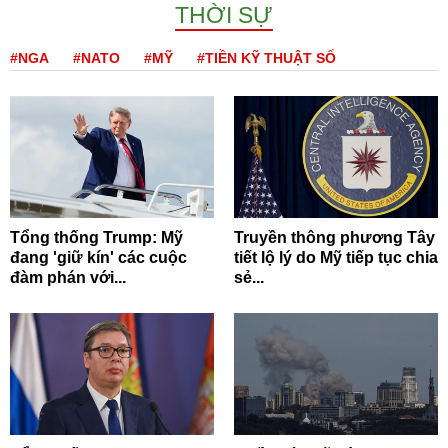
THỜI SỰ
#NGA
#NATO
#MỸ
#TIỀN KỸ THUẬT SỐ
Tổng thống Trump: Mỹ
Truyền thông phương Tây
đang 'giữ kín' các cuộc
tiết lộ lý do Mỹ tiếp tục chia
đàm phán với...
sẻ...