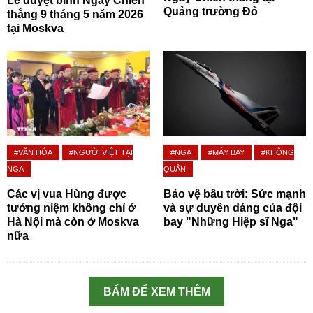
Lễ duyệt binh Ngày Chiến
Quảng trường Đỏ
thắng 9 tháng 5 năm 2026
tại Moskva
#VĂN HÓA
#NGƯỜI VIỆT TẠI
#NGA
#MÁY BAY
#KHÔNG
NGA
QUÂN
Các vị vua Hùng được
Bảo vệ bầu trời: Sức mạnh
tưởng niệm không chỉ ở
và sự duyên dáng của đội
Hà Nội mà còn ở Moskva
bay "Những Hiệp sĩ Nga"
nữa
BẤM ĐỂ XEM THÊM