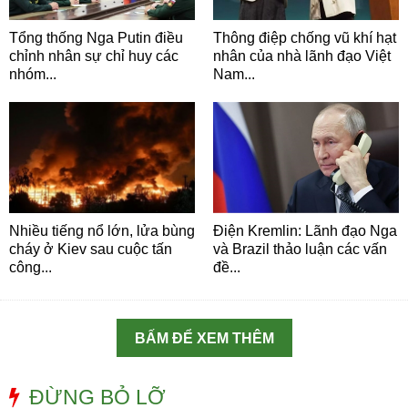
Tổng thống Nga Putin điều
Thông điệp chống vũ khí hạt
chỉnh nhân sự chỉ huy các
nhân của nhà lãnh đạo Việt
nhóm...
Nam...
Nhiều tiếng nổ lớn, lửa bùng
Điện Kremlin: Lãnh đạo Nga
cháy ở Kiev sau cuộc tấn
và Brazil thảo luận các vấn
công...
đề...
BẤM ĐỂ XEM THÊM
ĐỪNG BỎ LỠ