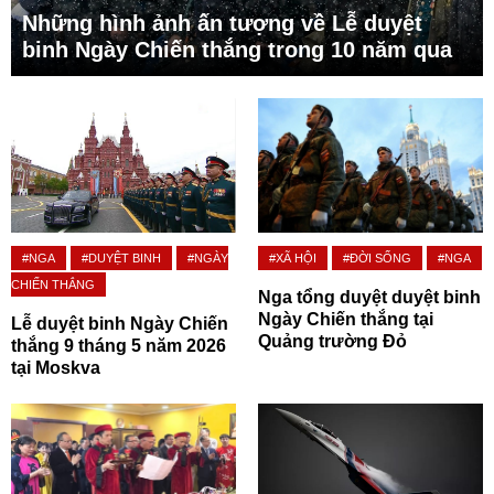
Những hình ảnh ấn tượng về Lễ duyệt
binh Ngày Chiến thắng trong 10 năm qua
#NGA
#DUYỆT BINH
#NGÀY
#XÃ HỘI
#ĐỜI SỐNG
#NGA
CHIẾN THẮNG
Nga tổng duyệt duyệt binh
Ngày Chiến thắng tại
Lễ duyệt binh Ngày Chiến
Quảng trường Đỏ
thắng 9 tháng 5 năm 2026
tại Moskva