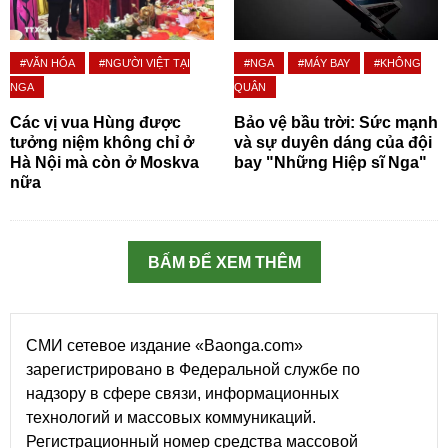
#VĂN HÓA
#NGƯỜI VIỆT TẠI
#NGA
#MÁY BAY
#KHÔNG
NGA
QUÂN
Các vị vua Hùng được
Bảo vệ bầu trời: Sức mạnh
tưởng niệm không chỉ ở
và sự duyên dáng của đội
Hà Nội mà còn ở Moskva
bay "Những Hiệp sĩ Nga"
nữa
BẤM ĐỂ XEM THÊM
СМИ сетевое издание «Baonga.com»
зарегистрировано в Федеральной службе по
надзору в сфере связи, информационных
технологий и массовых коммуникаций.
Регистрационный номер средства массовой