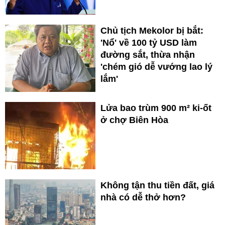
Chủ tịch Mekolor bị bắt:
'Nổ' về 100 tỷ USD làm
đường sắt, thừa nhận
'chém gió dễ vướng lao lý
lắm'
Lửa bao trùm 900 m² ki-ốt
ở chợ Biên Hòa
Không tận thu tiền đất, giá
nhà có dễ thở hơn?