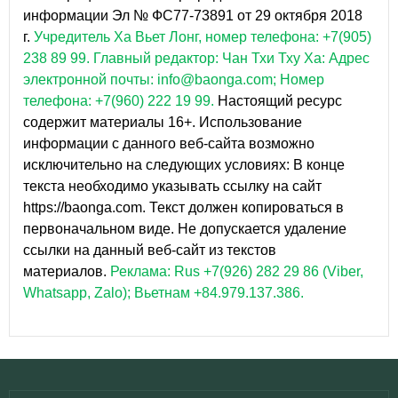
информации Эл № ФС77-73891 от 29 октября 2018
г.
Учредитель Ха Вьет Лонг, номер телефона: +7(905)
238 89 99.
Главный редактор: Чан Тхи Тху Ха: Адрес
электронной почты: info@baonga.com; Номер
телефона: +7(960) 222 19 99.
Настоящий ресурс
содержит материалы 16+. Использование
информации с данного веб-сайта возможно
исключительно на следующих условиях: В конце
текста необходимо указывать ссылку на сайт
https://baonga.com. Текст должен копироваться в
первоначальном виде. Не допускается удаление
ссылки на данный веб-сайт из текстов
материалов.
Реклама: Rus +7(926) 282 29 86 (Viber,
Whatsapp, Zalo); Вьетнам +84.979.137.386.