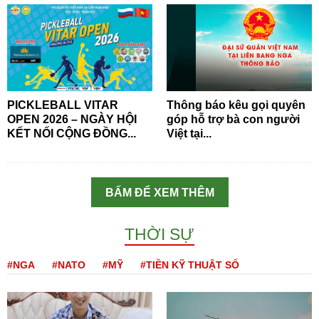
PICKLEBALL VITAR
Thông báo kêu gọi quyên
OPEN 2026 – NGÀY HỘI
góp hỗ trợ bà con người
KẾT NỐI CỘNG ĐỒNG...
Việt tại...
BẤM ĐỂ XEM THÊM
THỜI SỰ
#NGA
#NATO
#MỸ
#TIỀN KỸ THUẬT SỐ