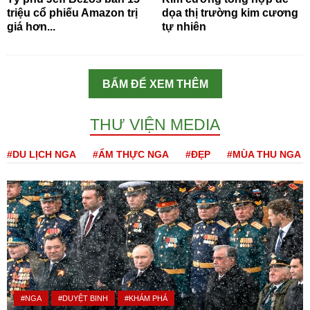
triệu cổ phiếu Amazon trị
dọa thị trường kim cương
giá hơn...
tự nhiên
BẤM ĐỂ XEM THÊM
THƯ VIỆN MEDIA
#DU LỊCH NGA
#ẨM THỰC NGA
#ĐẸP
#MÙA THU NGA
#NGA
#DUYỆT BINH
#KHÁM PHÁ