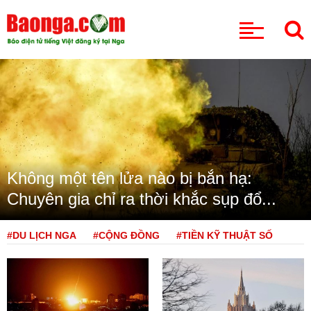
CHUYÊN MỤC
Không một tên lửa nào bị bắn hạ:
Chuyên gia chỉ ra thời khắc sụp đổ...
#DU LỊCH NGA
#CỘNG ĐỒNG
#TIỀN KỸ THUẬT SỐ