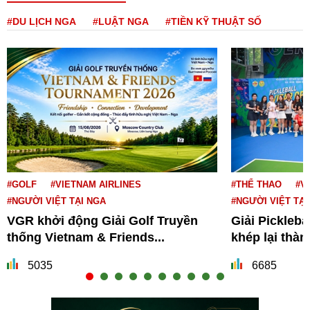
#DU LỊCH NGA
#LUẬT NGA
#TIỀN KỸ THUẬT SỐ
#GOLF
#VIETNAM AIRLINES
#THỂ THAO
#V
#NGƯỜI VIỆT TẠI NGA
#NGƯỜI VIỆT TẠI
VGR khởi động Giải Golf Truyền
Giải Pickleba
thống Vietnam & Friends...
khép lại thà
5035
6685