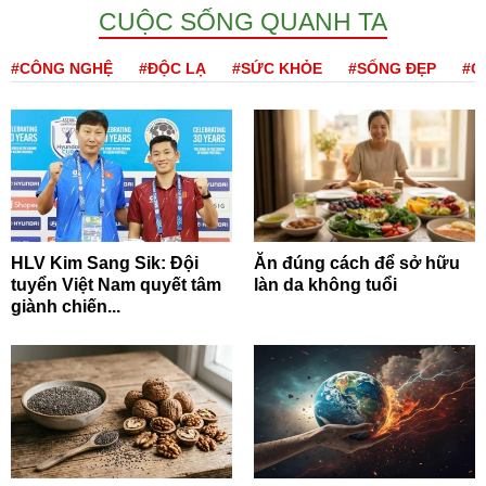
CUỘC SỐNG QUANH TA
#CÔNG NGHỆ
#ĐỘC LẠ
#SỨC KHỎE
#SỐNG ĐẸP
#Q
HLV Kim Sang Sik: Đội
Ăn đúng cách để sở hữu
tuyển Việt Nam quyết tâm
làn da không tuổi
giành chiến...