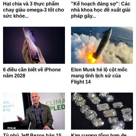
Hạt chia và 3 thực phẩm
"Kế hoạch đáng sợ": Các
chay giàu omega-3 tốt cho
nhà khoa học đề xuất giải
sức khỏe...
pháp gây...
6 điều cần biết về iPhone
Elon Musk hé lộ cột mốc
năm 2028
mang tính lịch sử của
Flight 14
Tỷ phú Jeff Bezos bán 15
Kim cương tổng hợp đe