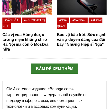
#VĂN HÓA
#NGƯỜI VIỆT TẠI
#NGA
#MÁY BAY
#KHÔNG
NGA
QUÂN
Các vị vua Hùng được
Bảo vệ bầu trời: Sức mạnh
tưởng niệm không chỉ ở
và sự duyên dáng của đội
Hà Nội mà còn ở Moskva
bay "Những Hiệp sĩ Nga"
nữa
BẤM ĐỂ XEM THÊM
СМИ сетевое издание «Baonga.com»
зарегистрировано в Федеральной службе по
надзору в сфере связи, информационных
технологий и массовых коммуникаций.