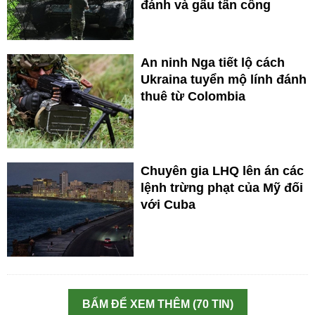
đánh và gấu tấn công
An ninh Nga tiết lộ cách
Ukraina tuyển mộ lính đánh
thuê từ Colombia
Chuyên gia LHQ lên án các
lệnh trừng phạt của Mỹ đối
với Cuba
BẤM ĐỂ XEM THÊM (70 TIN)