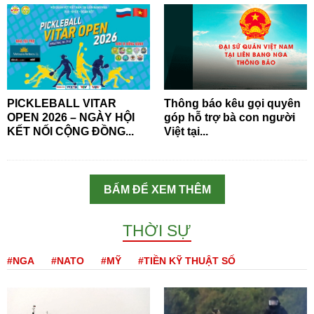
PICKLEBALL VITAR
Thông báo kêu gọi quyên
OPEN 2026 – NGÀY HỘI
góp hỗ trợ bà con người
KẾT NỐI CỘNG ĐỒNG...
Việt tại...
BẤM ĐỂ XEM THÊM
THỜI SỰ
#NGA
#NATO
#MỸ
#TIỀN KỸ THUẬT SỐ