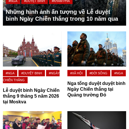
#NGA
#DUYỆT BINH
#KHÁM PHÁ
Những hình ảnh ấn tượng về Lễ duyệt
binh Ngày Chiến thắng trong 10 năm qua
#NGA
#DUYỆT BINH
#NGÀY
#XÃ HỘI
#ĐỜI SỐNG
#NGA
CHIẾN THẮNG
Nga tổng duyệt duyệt binh
Ngày Chiến thắng tại
Lễ duyệt binh Ngày Chiến
Quảng trường Đỏ
thắng 9 tháng 5 năm 2026
tại Moskva