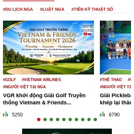
#DU LỊCH NGA
#LUẬT NGA
#TIỀN KỸ THUẬT SỐ
#GOLF
#VIETNAM AIRLINES
#THỂ THAO
#V
#NGƯỜI VIỆT TẠI NGA
#NGƯỜI VIỆT TẠI
VGR khởi động Giải Golf Truyền
Giải Pickleba
thống Vietnam & Friends...
khép lại thà
5250
6790