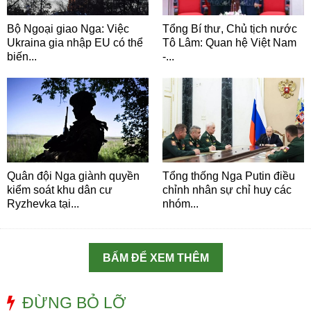
Bộ Ngoại giao Nga: Việc
Tổng Bí thư, Chủ tịch nước
Ukraina gia nhập EU có thể
Tô Lâm: Quan hệ Việt Nam
biến...
-...
Quân đội Nga giành quyền
Tổng thống Nga Putin điều
kiểm soát khu dân cư
chỉnh nhân sự chỉ huy các
Ryzhevka tại...
nhóm...
BẤM ĐỂ XEM THÊM
ĐỪNG BỎ LỠ