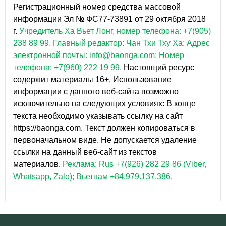
Регистрационный номер средства массовой
информации Эл № ФС77-73891 от 29 октября 2018
г.
Учредитель Ха Вьет Лонг, номер телефона: +7(905)
238 89 99.
Главный редактор: Чан Тхи Тху Ха: Адрес
электронной почты: info@baonga.com; Номер
телефона: +7(960) 222 19 99.
Настоящий ресурс
содержит материалы 16+. Использование
информации с данного веб-сайта возможно
исключительно на следующих условиях: В конце
текста необходимо указывать ссылку на сайт
https://baonga.com. Текст должен копироваться в
первоначальном виде. Не допускается удаление
ссылки на данный веб-сайт из текстов
материалов.
Реклама: Rus +7(926) 282 29 86 (Viber,
Whatsapp, Zalo); Вьетнам +84.979.137.386.