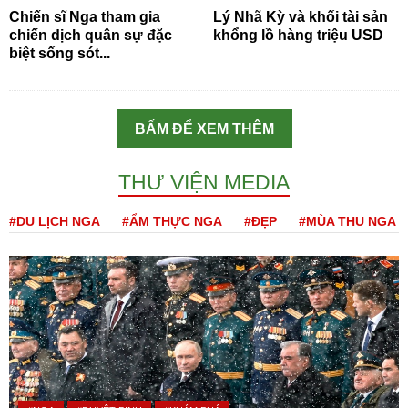
Chiến sĩ Nga tham gia
Lý Nhã Kỳ và khối tài sản
chiến dịch quân sự đặc
khổng lồ hàng triệu USD
biệt sống sót...
BẤM ĐỂ XEM THÊM
THƯ VIỆN MEDIA
#DU LỊCH NGA
#ẨM THỰC NGA
#ĐẸP
#MÙA THU NGA