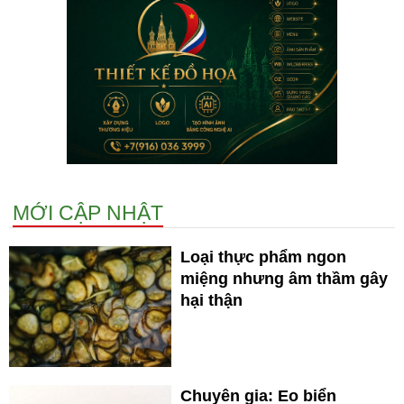
MỚI CẬP NHẬT
Loại thực phẩm ngon
miệng nhưng âm thầm gây
hại thận
Chuyên gia: Eo biển