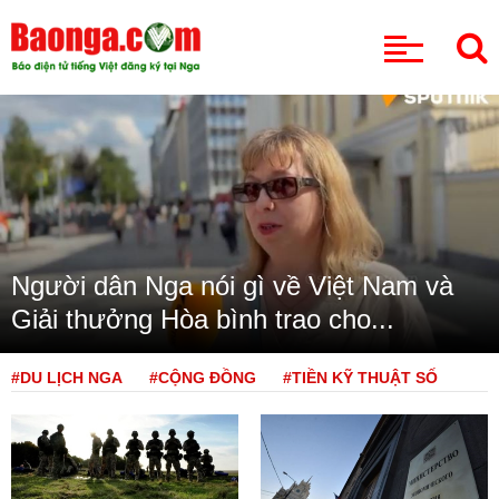
CHUYÊN MỤC
Người dân Nga nói gì về Việt Nam và
Giải thưởng Hòa bình trao cho...
#DU LỊCH NGA
#CỘNG ĐỒNG
#TIỀN KỸ THUẬT SỐ