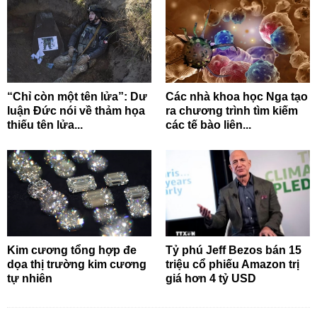
“Chỉ còn một tên lửa”: Dư
Các nhà khoa học Nga tạo
luận Đức nói về thảm họa
ra chương trình tìm kiếm
thiếu tên lửa...
các tế bào liên...
Kim cương tổng hợp đe
Tỷ phú Jeff Bezos bán 15
dọa thị trường kim cương
triệu cổ phiếu Amazon trị
tự nhiên
giá hơn 4 tỷ USD