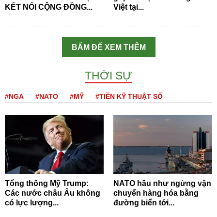
KẾT NỐI CỘNG ĐỒNG...
Việt tại...
BẤM ĐỂ XEM THÊM
THỜI SỰ
#NGA
#NATO
#MỸ
#TIỀN KỸ THUẬT SỐ
Tổng thống Mỹ Trump:
NATO hầu như ngừng vận
Các nước châu Âu không
chuyển hàng hóa bằng
có lực lượng...
đường biển tới...