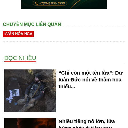
CHUYÊN MỤC LIÊN QUAN
#VĂN HÓA NGA
ĐỌC NHIỀU
“Chỉ còn một tên lửa”: Dư
luận Đức nói về thảm họa
thiếu...
Nhiều tiếng nổ lớn, lửa