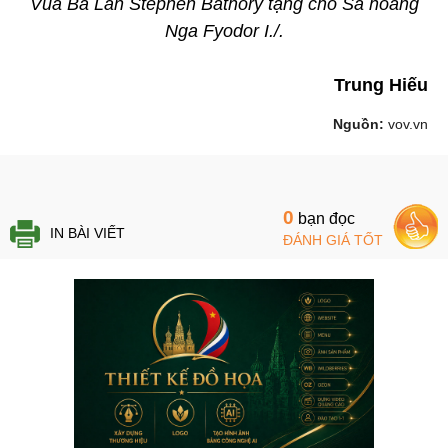
Vua Ba Lan Stephen Bathory tặng cho Sa hoàng
Nga Fyodor I./.
Trung Hiếu
Nguồn:
vov.vn
0
bạn đọc
IN BÀI VIẾT
ĐÁNH GIÁ TỐT