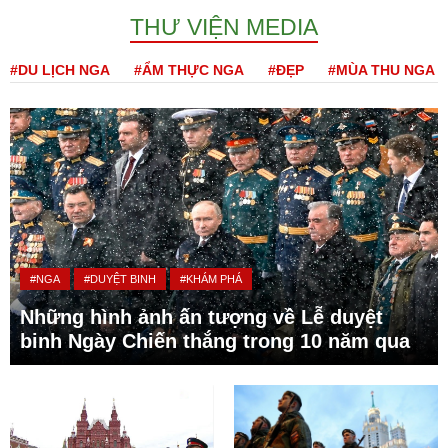
THƯ VIỆN MEDIA
#DU LỊCH NGA
#ẨM THỰC NGA
#ĐẸP
#MÙA THU NGA
#NGA
#DUYỆT BINH
#KHÁM PHÁ
Những hình ảnh ấn tượng về Lễ duyệt
binh Ngày Chiến thắng trong 10 năm qua