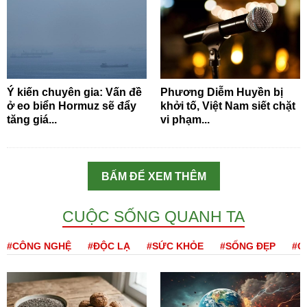
Ý kiến chuyên gia: Vấn đề
Phương Diễm Huyền bị
ở eo biển Hormuz sẽ đẩy
khởi tố, Việt Nam siết chặt
tăng giá...
vi phạm...
BẤM ĐỂ XEM THÊM
CUỘC SỐNG QUANH TA
#CÔNG NGHỆ
#ĐỘC LẠ
#SỨC KHỎE
#SỐNG ĐẸP
#Q