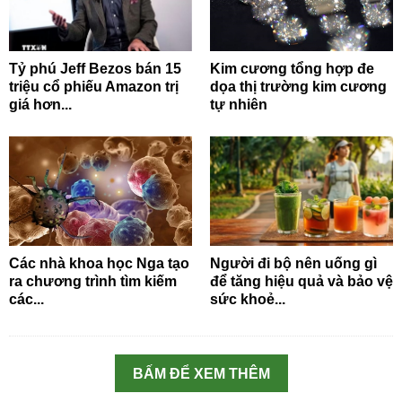
Tỷ phú Jeff Bezos bán 15
Kim cương tổng hợp đe
triệu cổ phiếu Amazon trị
dọa thị trường kim cương
giá hơn...
tự nhiên
Các nhà khoa học Nga tạo
Người đi bộ nên uống gì
ra chương trình tìm kiếm
để tăng hiệu quả và bảo vệ
các...
sức khoẻ...
BẤM ĐỂ XEM THÊM