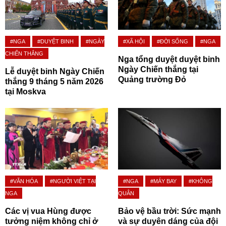
#NGA
#DUYỆT BINH
#NGÀY
#XÃ HỘI
#ĐỜI SỐNG
#NGA
CHIẾN THẮNG
Nga tổng duyệt duyệt binh
Ngày Chiến thắng tại
Lễ duyệt binh Ngày Chiến
Quảng trường Đỏ
thắng 9 tháng 5 năm 2026
tại Moskva
#VĂN HÓA
#NGƯỜI VIỆT TẠI
#NGA
#MÁY BAY
#KHÔNG
NGA
QUÂN
Các vị vua Hùng được
Bảo vệ bầu trời: Sức mạnh
tưởng niệm không chỉ ở
và sự duyên dáng của đội