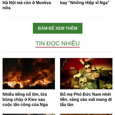
Hà Nội mà còn ở Moskva
bay "Những Hiệp sĩ Nga"
nữa
BẤM ĐỂ XEM THÊM
TIN ĐỌC NHIỀU
Nhiều tiếng nổ lớn, lửa
Bố mẹ Phó Đức Nam nhét
bùng cháy ở Kiev sau
tiền, vàng vào vali mang đi
cuộc tấn công của Nga
tẩu tán