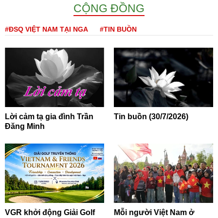
CỘNG ĐỒNG
#ĐSQ VIỆT NAM TẠI NGA
#TIN BUỒN
Lời cảm tạ gia đình Trần
Tin buồn (30/7/2026)
Đăng Minh
VGR khởi động Giải Golf
Mỗi người Việt Nam ở