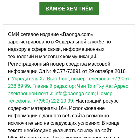
BẤM ĐỂ XEM THÊM
СМИ сетевое издание «Baonga.com»
зарегистрировано в Федеральной службе по
надзору в сфере связи, информационных
технологий и массовых коммуникаций.
Регистрационный номер средства массовой
информации Эл № ФС77-73891 от 29 октября 2018
г.
Учредитель Ха Вьет Лонг, номер телефона: +7(905)
238 89 99.
Главный редактор: Чан Тхи Тху Ха: Адрес
электронной почты: info@baonga.com; Номер
телефона: +7(960) 222 19 99.
Настоящий ресурс
содержит материалы 16+. Использование
информации с данного веб-сайта возможно
исключительно на следующих условиях: В конце
текста необходимо указывать ссылку на сайт
https://baonga.com. Текст должен копироваться в