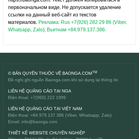
первоначальном виде. Не допускается удаление
ссылки на данный веб-сайт из текстов
материалов.
Реклама: Rus +7(926) 282 29 86 (Viber,
Whatsapp, Zalo); Вьетнам +84.979.137.386.
TM
© BẢN QUYỀN THUỘC VỀ BAONGA.COM
Đề nghị ghi nguồn Baonga.com khi sử dụng lại thông tin
LIÊN HỆ QUẢNG CÁO TẠI NGA
Điện thoại: +7(960) 222 1999
LIÊN HỆ QUẢNG CÁO TẠI VIỆT NAM
Điện thoại: +84.979.137.386 (Viber, Whatsapp, Zalo)
Email:
info@baonga.com
THIẾT KẾ WEBSITE CHUYÊN NGHIỆP
TM