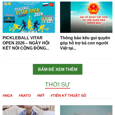
PICKLEBALL VITAR
Thông báo kêu gọi quyên
OPEN 2026 – NGÀY HỘI
góp hỗ trợ bà con người
KẾT NỐI CỘNG ĐỒNG...
Việt tại...
BẤM ĐỂ XEM THÊM
THỜI SỰ
#NGA
#NATO
#MỸ
#TIỀN KỸ THUẬT SỐ