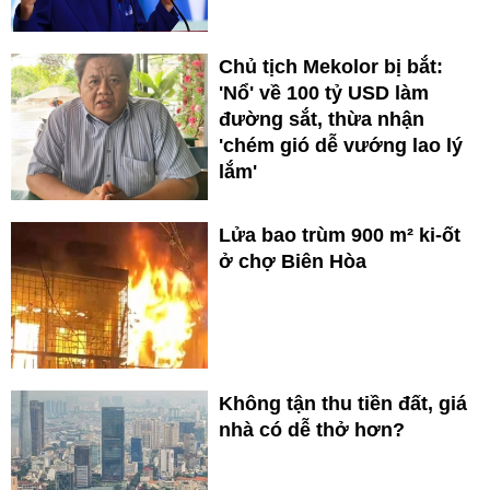
Chủ tịch Mekolor bị bắt:
'Nổ' về 100 tỷ USD làm
đường sắt, thừa nhận
'chém gió dễ vướng lao lý
lắm'
Lửa bao trùm 900 m² ki-ốt
ở chợ Biên Hòa
Không tận thu tiền đất, giá
nhà có dễ thở hơn?