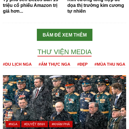
triệu cổ phiếu Amazon trị
dọa thị trường kim cương
giá hơn...
tự nhiên
BẤM ĐỂ XEM THÊM
THƯ VIỆN MEDIA
#DU LỊCH NGA
#ẨM THỰC NGA
#ĐẸP
#MÙA THU NGA
#NGA
#DUYỆT BINH
#KHÁM PHÁ