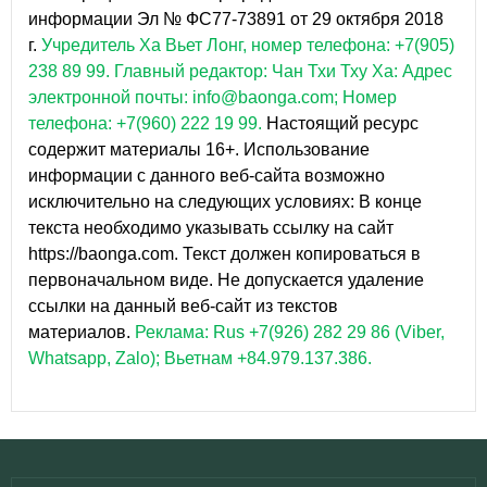
информации Эл № ФС77-73891 от 29 октября 2018
г.
Учредитель Ха Вьет Лонг, номер телефона: +7(905)
238 89 99.
Главный редактор: Чан Тхи Тху Ха: Адрес
электронной почты: info@baonga.com; Номер
телефона: +7(960) 222 19 99.
Настоящий ресурс
содержит материалы 16+. Использование
информации с данного веб-сайта возможно
исключительно на следующих условиях: В конце
текста необходимо указывать ссылку на сайт
https://baonga.com. Текст должен копироваться в
первоначальном виде. Не допускается удаление
ссылки на данный веб-сайт из текстов
материалов.
Реклама: Rus +7(926) 282 29 86 (Viber,
Whatsapp, Zalo); Вьетнам +84.979.137.386.