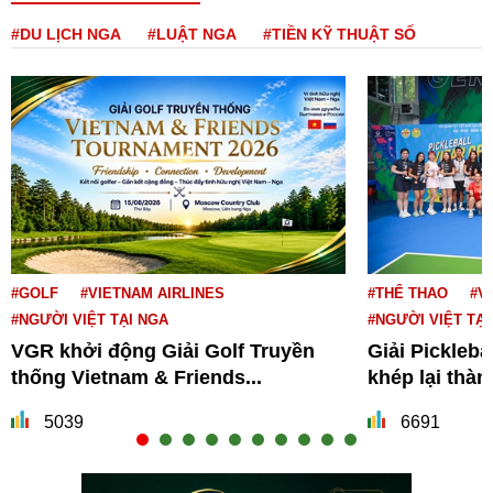
#DU LỊCH NGA
#LUẬT NGA
#TIỀN KỸ THUẬT SỐ
#GOLF
#VIETNAM AIRLINES
#THỂ THAO
#V
#NGƯỜI VIỆT TẠI NGA
#NGƯỜI VIỆT TẠI
VGR khởi động Giải Golf Truyền
Giải Pickleba
thống Vietnam & Friends...
khép lại thà
5039
6691