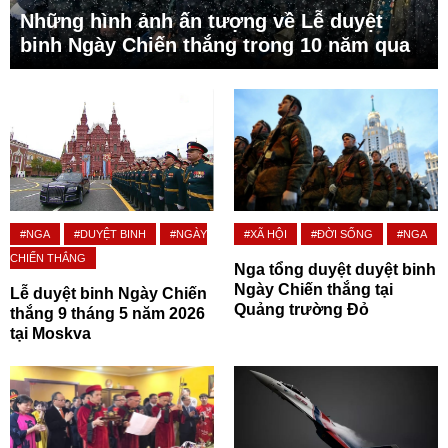
Những hình ảnh ấn tượng về Lễ duyệt
binh Ngày Chiến thắng trong 10 năm qua
#NGA
#DUYỆT BINH
#NGÀY
#XÃ HỘI
#ĐỜI SỐNG
#NGA
CHIẾN THẮNG
Nga tổng duyệt duyệt binh
Ngày Chiến thắng tại
Lễ duyệt binh Ngày Chiến
Quảng trường Đỏ
thắng 9 tháng 5 năm 2026
tại Moskva