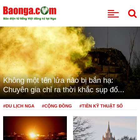
CHUYÊN MỤC
Không một tên lửa nào bị bắn hạ:
Chuyên gia chỉ ra thời khắc sụp đổ...
#DU LỊCH NGA
#CỘNG ĐỒNG
#TIỀN KỸ THUẬT SỐ