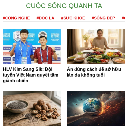
CUỘC SỐNG QUANH TA
#CÔNG NGHỆ
#ĐỘC LẠ
#SỨC KHỎE
#SỐNG ĐẸP
#Q
HLV Kim Sang Sik: Đội
Ăn đúng cách để sở hữu
tuyển Việt Nam quyết tâm
làn da không tuổi
giành chiến...