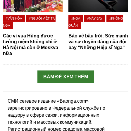
#VĂN HÓA
#NGƯỜI VIỆT TẠI
#NGA
#MÁY BAY
#KHÔNG
NGA
QUÂN
Các vị vua Hùng được
Bảo vệ bầu trời: Sức mạnh
tưởng niệm không chỉ ở
và sự duyên dáng của đội
Hà Nội mà còn ở Moskva
bay "Những Hiệp sĩ Nga"
nữa
BẤM ĐỂ XEM THÊM
СМИ сетевое издание «Baonga.com»
зарегистрировано в Федеральной службе по
надзору в сфере связи, информационных
технологий и массовых коммуникаций.
Регистрационный номер средства массовой