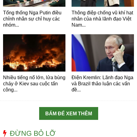
Tổng thống Nga Putin điều
Thông điệp chống vũ khí hạt
chỉnh nhân sự chỉ huy các
nhân của nhà lãnh đạo Việt
nhóm...
Nam...
Nhiều tiếng nổ lớn, lửa bùng
Điện Kremlin: Lãnh đạo Nga
cháy ở Kiev sau cuộc tấn
và Brazil thảo luận các vấn
công...
đề...
BẤM ĐỂ XEM THÊM
ĐỪNG BỎ LỠ