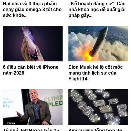
Hạt chia và 3 thực phẩm
"Kế hoạch đáng sợ": Các
chay giàu omega-3 tốt cho
nhà khoa học đề xuất giải
sức khỏe...
pháp gây...
6 điều cần biết về iPhone
Elon Musk hé lộ cột mốc
năm 2028
mang tính lịch sử của
Flight 14
Tỷ phú Jeff Bezos bán 15
Kim cương tổng hợp đe