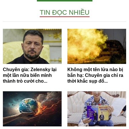
TIN ĐỌC NHIỀU
Chuyên gia: Zelensky lại
Không một tên lửa nào bị
một lần nữa biến mình
bắn hạ: Chuyên gia chỉ ra
thành trò cười cho...
thời khắc sụp đổ...