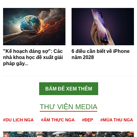
"Kế hoạch đáng sợ": Các
6 điều cần biết về iPhone
nhà khoa học đề xuất giải
năm 2028
pháp gây...
BẤM ĐỂ XEM THÊM
THƯ VIỆN MEDIA
#DU LỊCH NGA
#ẨM THỰC NGA
#ĐẸP
#MÙA THU NGA