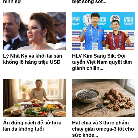
hình sự
biệt sống sót...
Lý Nhã Kỳ và khối tài sản
HLV Kim Sang Sik: Đội
khổng lồ hàng triệu USD
tuyển Việt Nam quyết tâm
giành chiến...
Ăn đúng cách để sở hữu
Hạt chia và 3 thực phẩm
làn da không tuổi
chay giàu omega-3 tốt cho
sức khỏe...