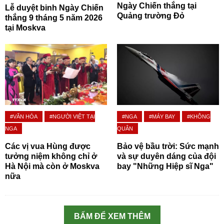
Ngày Chiến thắng tại
Lễ duyệt binh Ngày Chiến
Quảng trường Đỏ
thắng 9 tháng 5 năm 2026
tại Moskva
#VĂN HÓA
#NGƯỜI VIỆT TẠI
#NGA
#MÁY BAY
#KHÔNG
NGA
QUÂN
Các vị vua Hùng được
Bảo vệ bầu trời: Sức mạnh
tưởng niệm không chỉ ở
và sự duyên dáng của đội
Hà Nội mà còn ở Moskva
bay "Những Hiệp sĩ Nga"
nữa
BẤM ĐỂ XEM THÊM