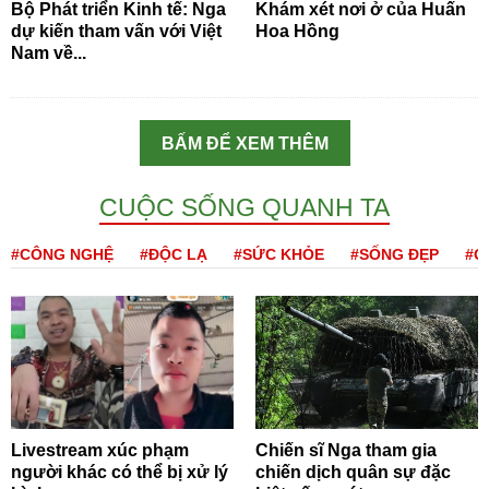
Bộ Phát triển Kinh tế: Nga
Khám xét nơi ở của Huấn
dự kiến tham vấn với Việt
Hoa Hồng
Nam về...
BẤM ĐỂ XEM THÊM
CUỘC SỐNG QUANH TA
#CÔNG NGHỆ
#ĐỘC LẠ
#SỨC KHỎE
#SỐNG ĐẸP
#Q
Livestream xúc phạm
Chiến sĩ Nga tham gia
người khác có thể bị xử lý
chiến dịch quân sự đặc