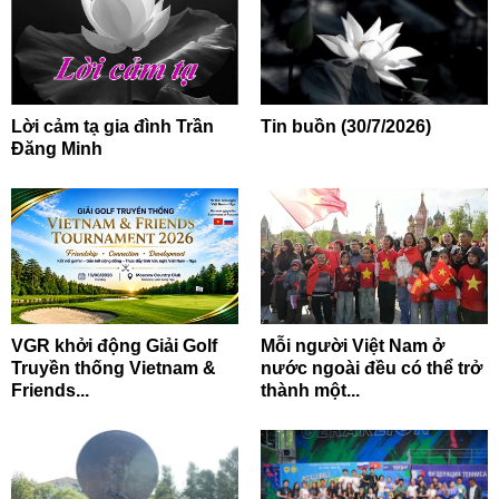
Lời cảm tạ gia đình Trần
Tin buồn (30/7/2026)
Đăng Minh
VGR khởi động Giải Golf
Mỗi người Việt Nam ở
Truyền thống Vietnam &
nước ngoài đều có thể trở
Friends...
thành một...