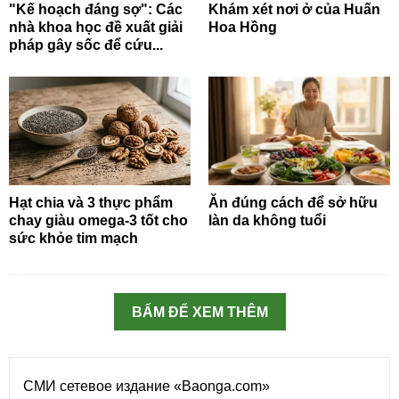
"Kế hoạch đáng sợ": Các
Khám xét nơi ở của Huấn
nhà khoa học đề xuất giải
Hoa Hồng
pháp gây sốc để cứu...
Hạt chia và 3 thực phẩm
Ăn đúng cách để sở hữu
chay giàu omega-3 tốt cho
làn da không tuổi
sức khỏe tim mạch
BẤM ĐỂ XEM THÊM
СМИ сетевое издание «Baonga.com»