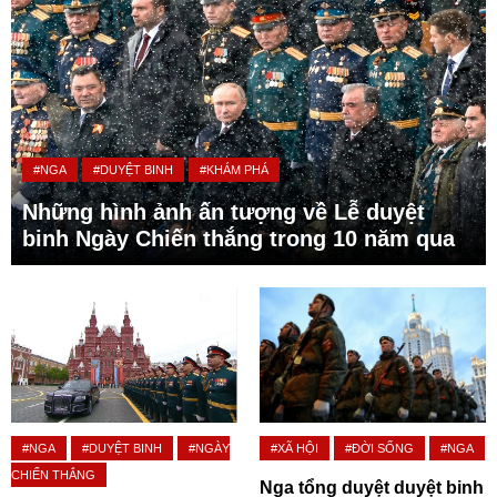
#NGA
#DUYỆT BINH
#KHÁM PHÁ
Những hình ảnh ấn tượng về Lễ duyệt
binh Ngày Chiến thắng trong 10 năm qua
#NGA
#DUYỆT BINH
#NGÀY
#XÃ HỘI
#ĐỜI SỐNG
#NGA
CHIẾN THẮNG
Nga tổng duyệt duyệt binh