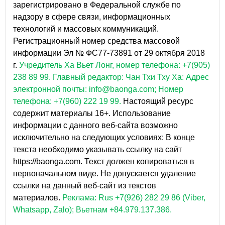
зарегистрировано в Федеральной службе по
надзору в сфере связи, информационных
технологий и массовых коммуникаций.
Регистрационный номер средства массовой
информации Эл № ФС77-73891 от 29 октября 2018
г.
Учредитель Ха Вьет Лонг, номер телефона: +7(905)
238 89 99.
Главный редактор: Чан Тхи Тху Ха: Адрес
электронной почты: info@baonga.com; Номер
телефона: +7(960) 222 19 99.
Настоящий ресурс
содержит материалы 16+. Использование
информации с данного веб-сайта возможно
исключительно на следующих условиях: В конце
текста необходимо указывать ссылку на сайт
https://baonga.com. Текст должен копироваться в
первоначальном виде. Не допускается удаление
ссылки на данный веб-сайт из текстов
материалов.
Реклама: Rus +7(926) 282 29 86 (Viber,
Whatsapp, Zalo); Вьетнам +84.979.137.386.