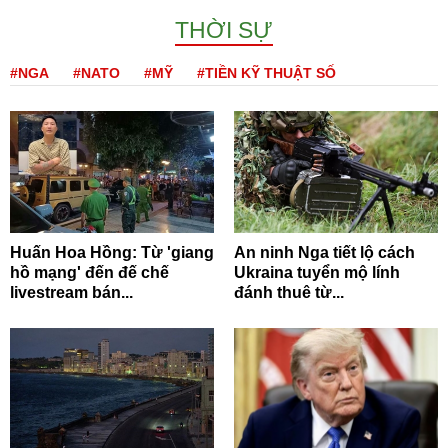
THỜI SỰ
#NGA
#NATO
#MỸ
#TIỀN KỸ THUẬT SỐ
Huấn Hoa Hồng: Từ 'giang
An ninh Nga tiết lộ cách
hồ mạng' đến đế chế
Ukraina tuyển mộ lính
livestream bán...
đánh thuê từ...