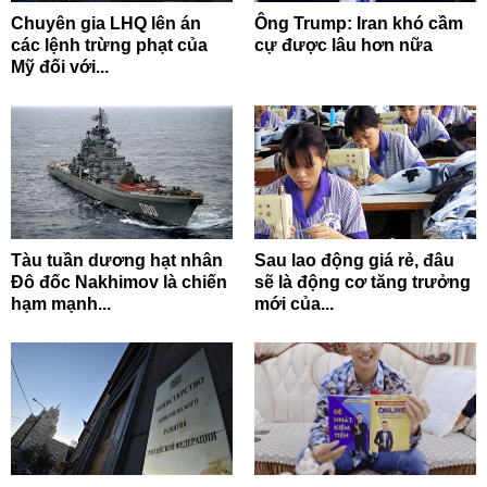
Chuyên gia LHQ lên án
Ông Trump: Iran khó cầm
các lệnh trừng phạt của
cự được lâu hơn nữa
Mỹ đối với...
Tàu tuần dương hạt nhân
Sau lao động giá rẻ, đâu
Đô đốc Nakhimov là chiến
sẽ là động cơ tăng trưởng
hạm mạnh...
mới của...