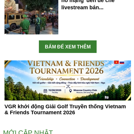
hồ mạng' đến đế chế
livestream bán...
BẤM ĐỂ XEM THÊM
VGR khởi động Giải Golf Truyền thống Vietnam
& Friends Tournament 2026
MỚI CẬP NHẬT