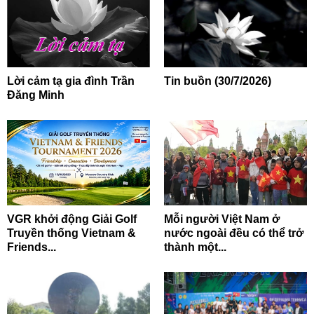
Lời cảm tạ gia đình Trần
Tin buồn (30/7/2026)
Đăng Minh
VGR khởi động Giải Golf
Mỗi người Việt Nam ở
Truyền thống Vietnam &
nước ngoài đều có thể trở
Friends...
thành một...