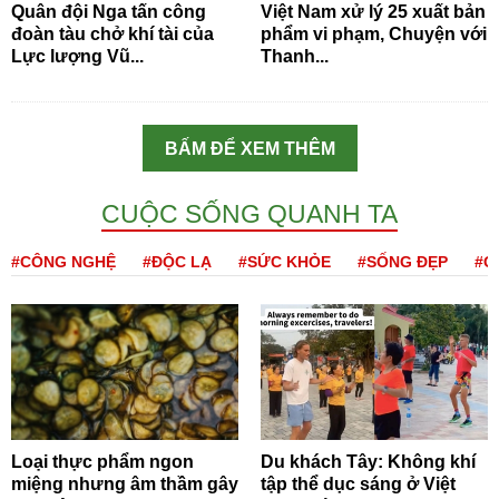
Quân đội Nga tấn công
Việt Nam xử lý 25 xuất bản
đoàn tàu chở khí tài của
phẩm vi phạm, Chuyện với
Lực lượng Vũ...
Thanh...
BẤM ĐỂ XEM THÊM
CUỘC SỐNG QUANH TA
#CÔNG NGHỆ
#ĐỘC LẠ
#SỨC KHỎE
#SỐNG ĐẸP
#Q
Loại thực phẩm ngon
Du khách Tây: Không khí
miệng nhưng âm thầm gây
tập thể dục sáng ở Việt