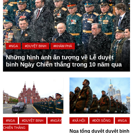
#NGA
#DUYỆT BINH
#KHÁM PHÁ
Những hình ảnh ấn tượng về Lễ duyệt
binh Ngày Chiến thắng trong 10 năm qua
#NGA
#DUYỆT BINH
#NGÀY
#XÃ HỘI
#ĐỜI SỐNG
#NGA
CHIẾN THẮNG
Nga tổng duyệt duyệt binh