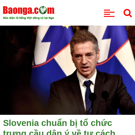
CHUYÊN MỤC
Slovenia chuẩn bị tổ chức
trưng cầu dân ý về tư cách