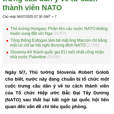
thành viên NATO
Chủ nhật 06/07/2025
07:30
GMT + 7
Thủ tướng Hungary: Phần lớn các nước NATO không
muốn xung đột với Nga
(01/07)
Tổng thống Erdogan làm bẽ mặt ông Macron chỉ bằng
một cử chỉ tại hội nghị thượng đỉnh NATO
(27/06)
Slovenia trở thành quốc gia EU mới nhất công nhận
nhà nước Palestine
(05/06)
Ngày 5/7, Thủ tướng Slovenia Robert Golob
cho biết, nước này đang chuẩn bị tổ chức một
cuộc trưng cầu dân ý về tư cách thành viên
của Tổ chức Hiệp ước Bắc Đại Tây Dương
(NATO) sau thất bại bất ngờ tại quốc hội liên
quan đến vấn đề chi tiêu quốc phòng.