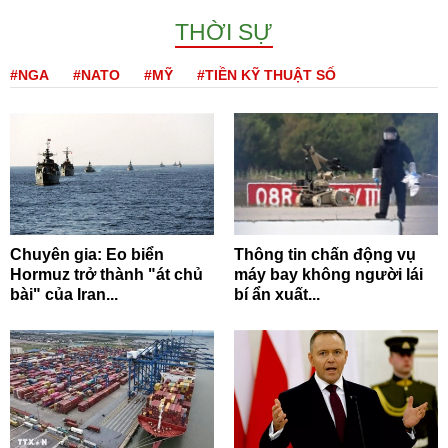
THỜI SỰ
#NGA
#NATO
#MỸ
#TIỀN KỸ THUẬT SỐ
Chuyên gia: Eo biển
Thông tin chấn động vụ
Hormuz trở thành "át chủ
máy bay không người lái
bài" của Iran...
bí ẩn xuất...