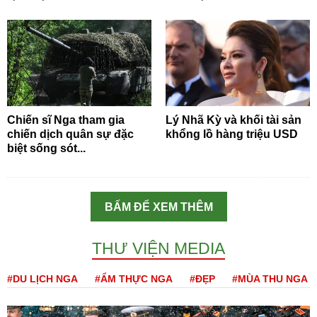
Chiến sĩ Nga tham gia
Lý Nhã Kỳ và khối tài sản
chiến dịch quân sự đặc
khổng lồ hàng triệu USD
biệt sống sót...
BẤM ĐỂ XEM THÊM
THƯ VIỆN MEDIA
#DU LỊCH NGA
#ẨM THỰC NGA
#ĐẸP
#MÙA THU NGA