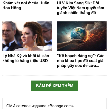
Khám xét nơi ở của Huấn
HLV Kim Sang Sik: Đội
Hoa Hồng
tuyển Việt Nam quyết tâm
giành chiến thắng để...
Lý Nhã Kỳ và khối tài sản
"Kế hoạch đáng sợ": Các
khổng lồ hàng triệu USD
nhà khoa học đề xuất giải
pháp gây sốc để cứu...
BẤM ĐỂ XEM THÊM
СМИ сетевое издание «Baonga.com»