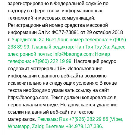
зарегистрировано в Федеральной службе по
надзору в сфере связи, информационных
технологий и массовых коммуникаций.
Регистрационный номер средства массовой
информации Эл № ФС77-73891 от 29 октября 2018
г.
Учредитель Ха Вьет Лонг, номер телефона: +7(905)
238 89 99.
Главный редактор: Чан Тхи Тху Ха: Адрес
электронной почты: info@baonga.com; Номер
телефона: +7(960) 222 19 99.
Настоящий ресурс
содержит материалы 16+. Использование
информации с данного веб-сайта возможно
исключительно на следующих условиях: В конце
текста необходимо указывать ссылку на сайт
https://baonga.com. Текст должен копироваться в
первоначальном виде. Не допускается удаление
ссылки на данный веб-сайт из текстов
материалов.
Реклама: Rus +7(926) 282 29 86 (Viber,
Whatsapp, Zalo); Вьетнам +84.979.137.386.