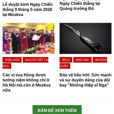
Ngày Chiến thắng tại
Lễ duyệt binh Ngày Chiến
Quảng trường Đỏ
thắng 9 tháng 5 năm 2026
tại Moskva
#VĂN HÓA
#NGƯỜI VIỆT TẠI
#NGA
#MÁY BAY
#KHÔNG
NGA
QUÂN
Các vị vua Hùng được
Bảo vệ bầu trời: Sức mạnh
tưởng niệm không chỉ ở
và sự duyên dáng của đội
Hà Nội mà còn ở Moskva
bay "Những Hiệp sĩ Nga"
nữa
BẤM ĐỂ XEM THÊM