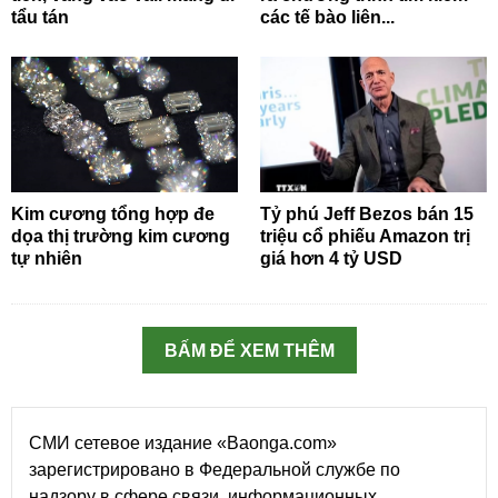
tẩu tán
các tế bào liên...
Kim cương tổng hợp đe
Tỷ phú Jeff Bezos bán 15
dọa thị trường kim cương
triệu cổ phiếu Amazon trị
tự nhiên
giá hơn 4 tỷ USD
BẤM ĐỂ XEM THÊM
СМИ сетевое издание «Baonga.com»
зарегистрировано в Федеральной службе по
надзору в сфере связи, информационных