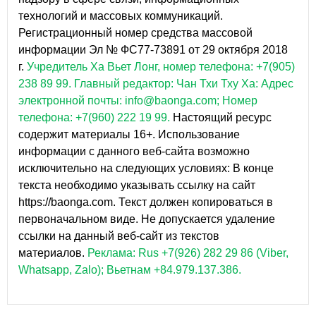
технологий и массовых коммуникаций.
Регистрационный номер средства массовой
информации Эл № ФС77-73891 от 29 октября 2018
г.
Учредитель Ха Вьет Лонг, номер телефона: +7(905)
238 89 99.
Главный редактор: Чан Тхи Тху Ха: Адрес
электронной почты: info@baonga.com; Номер
телефона: +7(960) 222 19 99.
Настоящий ресурс
содержит материалы 16+. Использование
информации с данного веб-сайта возможно
исключительно на следующих условиях: В конце
текста необходимо указывать ссылку на сайт
https://baonga.com. Текст должен копироваться в
первоначальном виде. Не допускается удаление
ссылки на данный веб-сайт из текстов
материалов.
Реклама: Rus +7(926) 282 29 86 (Viber,
Whatsapp, Zalo); Вьетнам +84.979.137.386.