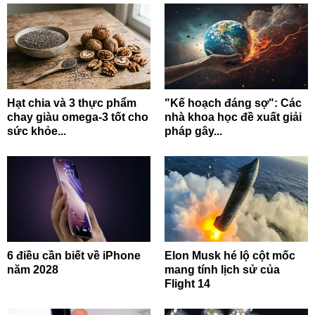
Hạt chia và 3 thực phẩm
"Kế hoạch đáng sợ": Các
chay giàu omega-3 tốt cho
nhà khoa học đề xuất giải
sức khỏe...
pháp gây...
6 điều cần biết về iPhone
Elon Musk hé lộ cột mốc
năm 2028
mang tính lịch sử của
Flight 14