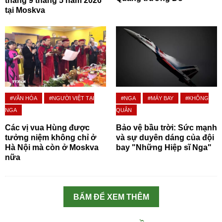
thắng 9 tháng 5 năm 2026
tại Moskva
#VĂN HÓA
#NGƯỜI VIỆT TẠI
#NGA
#MÁY BAY
#KHÔNG
NGA
QUÂN
Các vị vua Hùng được
Bảo vệ bầu trời: Sức mạnh
tưởng niệm không chỉ ở
và sự duyên dáng của đội
Hà Nội mà còn ở Moskva
bay "Những Hiệp sĩ Nga"
nữa
BẤM ĐỂ XEM THÊM