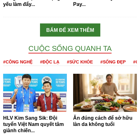
yếu làm đẩy...
Pay...
BẤM ĐỂ XEM THÊM
CUỘC SỐNG QUANH TA
#CÔNG NGHỆ
#ĐỘC LẠ
#SỨC KHỎE
#SỐNG ĐẸP
#Q
HLV Kim Sang Sik: Đội
Ăn đúng cách để sở hữu
tuyển Việt Nam quyết tâm
làn da không tuổi
giành chiến...