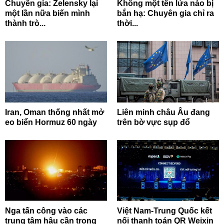
Chuyên gia: Zelensky lại
Không một tên lửa nào bị
một lần nữa biến mình
bắn hạ: Chuyên gia chỉ ra
thành trò...
thời...
Iran, Oman thống nhất mở
Liên minh châu Âu đang
eo biển Hormuz 60 ngày
trên bờ vực sụp đổ
Nga tấn công vào các
Việt Nam-Trung Quốc kết
trung tâm hậu cần trọng
nối thanh toán QR Weixin