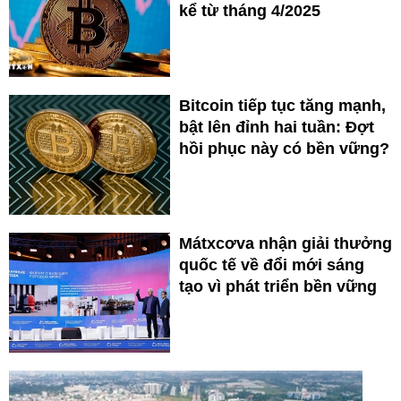
kể từ tháng 4/2025
Bitcoin tiếp tục tăng mạnh,
bật lên đỉnh hai tuần: Đợt
hồi phục này có bền vững?
Mátxcơva nhận giải thưởng
quốc tế về đổi mới sáng
tạo vì phát triển bền vững