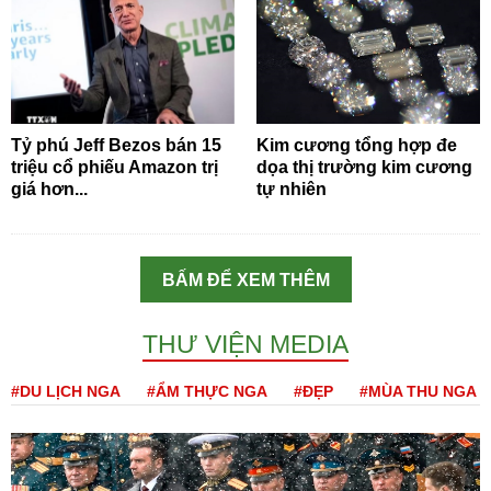
Tỷ phú Jeff Bezos bán 15
Kim cương tổng hợp đe
triệu cổ phiếu Amazon trị
dọa thị trường kim cương
giá hơn...
tự nhiên
BẤM ĐỂ XEM THÊM
THƯ VIỆN MEDIA
#DU LỊCH NGA
#ẨM THỰC NGA
#ĐẸP
#MÙA THU NGA