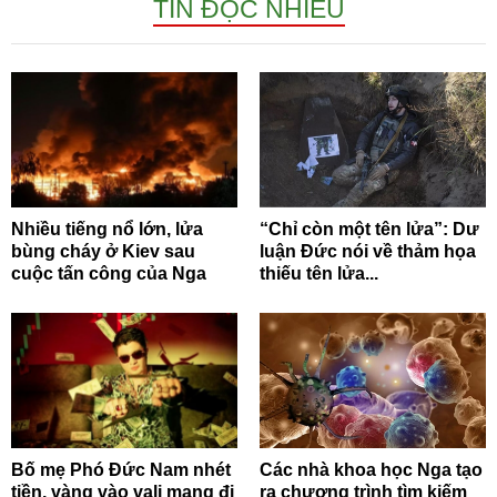
TIN ĐỌC NHIỀU
Nhiều tiếng nổ lớn, lửa
“Chỉ còn một tên lửa”: Dư
bùng cháy ở Kiev sau
luận Đức nói về thảm họa
cuộc tấn công của Nga
thiếu tên lửa...
Bố mẹ Phó Đức Nam nhét
Các nhà khoa học Nga tạo
tiền, vàng vào vali mang đi
ra chương trình tìm kiếm