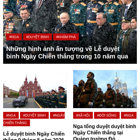
#NGA
#DUYỆT BINH
#KHÁM PHÁ
Những hình ảnh ấn tượng về Lễ duyệt
binh Ngày Chiến thắng trong 10 năm qua
#NGA
#DUYỆT BINH
#NGÀY
#XÃ HỘI
#ĐỜI SỐNG
#NGA
CHIẾN THẮNG
Nga tổng duyệt duyệt binh
Ngày Chiến thắng tại
Lễ duyệt binh Ngày Chiến
Quảng trường Đỏ