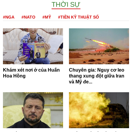
THỜI SỰ
#NGA
#NATO
#MỸ
#TIỀN KỸ THUẬT SỐ
Khám xét nơi ở của Huấn
Chuyên gia: Nguy cơ leo
Hoa Hồng
thang xung đột giữa Iran
và Mỹ đe...