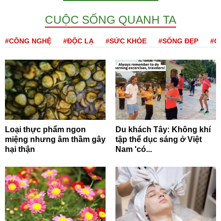
CUỘC SỐNG QUANH TA
#CÔNG NGHỆ
#ĐỘC LẠ
#SỨC KHỎE
#SỐNG ĐẸP
#Q
Loại thực phẩm ngon
Du khách Tây: Không khí
miệng nhưng âm thầm gây
tập thể dục sáng ở Việt
hại thận
Nam 'có...