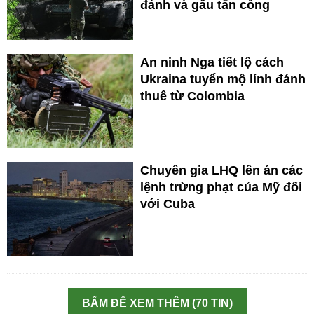
đánh và gấu tấn công
An ninh Nga tiết lộ cách
Ukraina tuyển mộ lính đánh
thuê từ Colombia
Chuyên gia LHQ lên án các
lệnh trừng phạt của Mỹ đối
với Cuba
BẤM ĐỂ XEM THÊM (70 TIN)