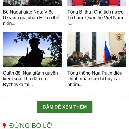
Bộ Ngoại giao Nga: Việc
Tổng Bí thư, Chủ tịch nước
Ukraina gia nhập EU có thể
Tô Lâm: Quan hệ Việt Nam
biến...
-...
Quân đội Nga giành quyền
Tổng thống Nga Putin điều
kiểm soát khu dân cư
chỉnh nhân sự chỉ huy các
Ryzhevka tại...
nhóm...
BẤM ĐỂ XEM THÊM
ĐỪNG BỎ LỠ