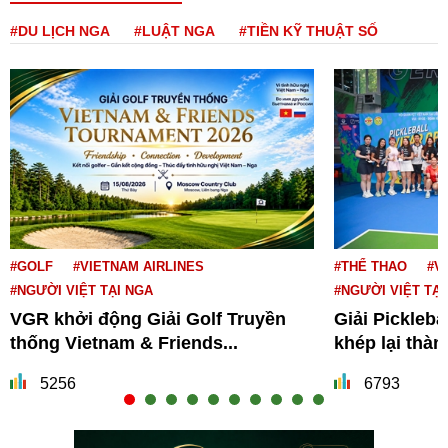
#DU LỊCH NGA
#LUẬT NGA
#TIỀN KỸ THUẬT SỐ
#GOLF
#VIETNAM AIRLINES
#THỂ THAO
#V
#NGƯỜI VIỆT TẠI NGA
#NGƯỜI VIỆT TẠI
VGR khởi động Giải Golf Truyền
Giải Pickleba
thống Vietnam & Friends...
khép lại thà
5256
6793