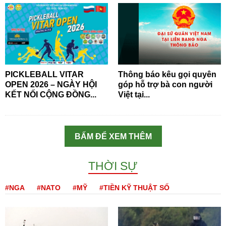
PICKLEBALL VITAR
Thông báo kêu gọi quyên
OPEN 2026 – NGÀY HỘI
góp hỗ trợ bà con người
KẾT NỐI CỘNG ĐỒNG...
Việt tại...
BẤM ĐỂ XEM THÊM
THỜI SỰ
#NGA
#NATO
#MỸ
#TIỀN KỸ THUẬT SỐ