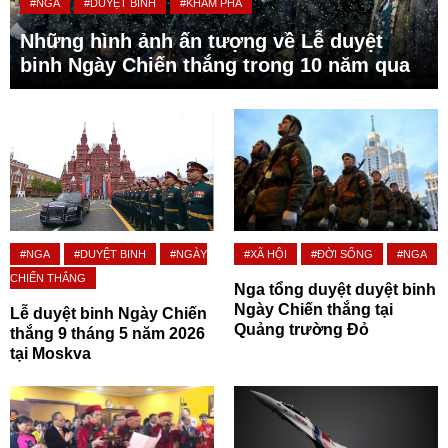
#NGA
#DUYỆT BINH
#KHÁM PHÁ
Những hình ảnh ấn tượng về Lễ duyệt
binh Ngày Chiến thắng trong 10 năm qua
#NGA
#DUYỆT BINH
#NGÀY
#XÃ HỘI
#ĐỜI SỐNG
#NGA
CHIẾN THẮNG
Nga tổng duyệt duyệt binh
Ngày Chiến thắng tại
Lễ duyệt binh Ngày Chiến
Quảng trường Đỏ
thắng 9 tháng 5 năm 2026
tại Moskva