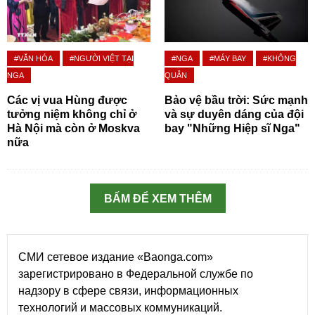
#VĂN HÓA
#NGƯỜI VIỆT TẠI
#NGA
#MÁY BAY
#KHÔNG
NGA
QUÂN
Các vị vua Hùng được
Bảo vệ bầu trời: Sức mạnh
tưởng niệm không chỉ ở
và sự duyên dáng của đội
Hà Nội mà còn ở Moskva
bay "Những Hiệp sĩ Nga"
nữa
BẤM ĐỂ XEM THÊM
СМИ сетевое издание «Baonga.com»
зарегистрировано в Федеральной службе по
надзору в сфере связи, информационных
технологий и массовых коммуникаций.