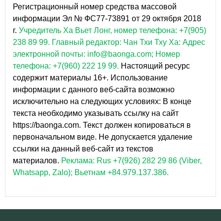
Регистрационный номер средства массовой
информации Эл № ФС77-73891 от 29 октября 2018
г.
Учредитель Ха Вьет Лонг, номер телефона: +7(905)
238 89 99.
Главный редактор: Чан Тхи Тху Ха: Адрес
электронной почты: info@baonga.com; Номер
телефона: +7(960) 222 19 99.
Настоящий ресурс
содержит материалы 16+. Использование
информации с данного веб-сайта возможно
исключительно на следующих условиях: В конце
текста необходимо указывать ссылку на сайт
https://baonga.com. Текст должен копироваться в
первоначальном виде. Не допускается удаление
ссылки на данный веб-сайт из текстов
материалов.
Реклама: Rus +7(926) 282 29 86 (Viber,
Whatsapp, Zalo); Вьетнам +84.979.137.386.