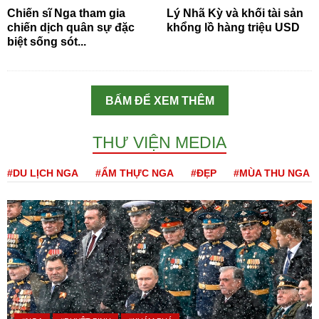
Chiến sĩ Nga tham gia
Lý Nhã Kỳ và khối tài sản
chiến dịch quân sự đặc
khổng lồ hàng triệu USD
biệt sống sót...
BẤM ĐỂ XEM THÊM
THƯ VIỆN MEDIA
#DU LỊCH NGA
#ẨM THỰC NGA
#ĐẸP
#MÙA THU NGA