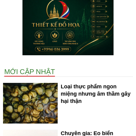
MỚI CẬP NHẬT
Loại thực phẩm ngon
miệng nhưng âm thầm gây
hại thận
Chuyên gia: Eo biển