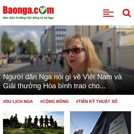
CHUYÊN MỤC
Người dân Nga nói gì về Việt Nam và
Giải thưởng Hòa bình trao cho...
#DU LỊCH NGA
#CỘNG ĐỒNG
#TIỀN KỸ THUẬT SỐ