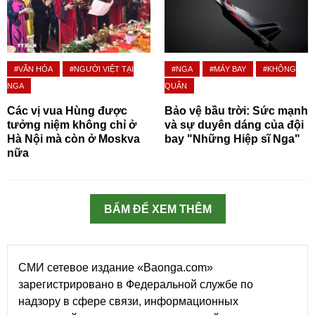
#VĂN HÓA
#NGƯỜI VIỆT TẠI
#NGA
#MÁY BAY
#KHÔNG
NGA
QUÂN
Các vị vua Hùng được
Bảo vệ bầu trời: Sức mạnh
tưởng niệm không chỉ ở
và sự duyên dáng của đội
Hà Nội mà còn ở Moskva
bay "Những Hiệp sĩ Nga"
nữa
BẤM ĐỂ XEM THÊM
СМИ сетевое издание «Baonga.com»
зарегистрировано в Федеральной службе по
надзору в сфере связи, информационных