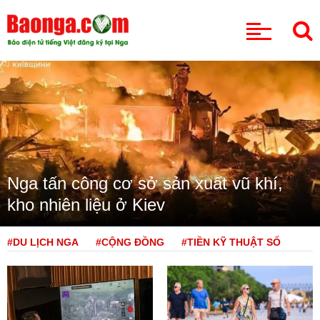
CHUYÊN MỤC
Nga tấn công cơ sở sản xuất vũ khí,
kho nhiên liệu ở Kiev
#DU LỊCH NGA
#CỘNG ĐỒNG
#TIỀN KỸ THUẬT SỐ