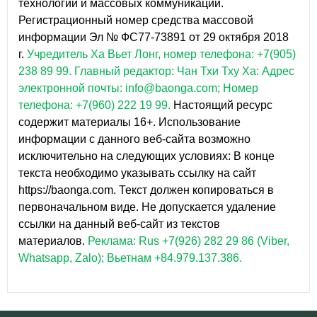
технологий и массовых коммуникаций.
Регистрационный номер средства массовой
информации Эл № ФС77-73891 от 29 октября 2018
г.
Учредитель Ха Вьет Лонг, номер телефона: +7(905)
238 89 99.
Главный редактор: Чан Тхи Тху Ха: Адрес
электронной почты: info@baonga.com; Номер
телефона: +7(960) 222 19 99.
Настоящий ресурс
содержит материалы 16+. Использование
информации с данного веб-сайта возможно
исключительно на следующих условиях: В конце
текста необходимо указывать ссылку на сайт
https://baonga.com. Текст должен копироваться в
первоначальном виде. Не допускается удаление
ссылки на данный веб-сайт из текстов
материалов.
Реклама: Rus +7(926) 282 29 86 (Viber,
Whatsapp, Zalo); Вьетнам +84.979.137.386.