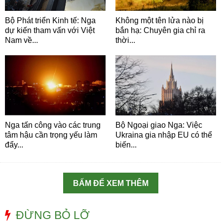
Bộ Phát triển Kinh tế: Nga
Không một tên lửa nào bị
dự kiến tham vấn với Việt
bắn hạ: Chuyên gia chỉ ra
Nam về...
thời...
Nga tấn công vào các trung
Bộ Ngoại giao Nga: Việc
tâm hậu cần trọng yếu làm
Ukraina gia nhập EU có thể
đẩy...
biến...
BẤM ĐỂ XEM THÊM
ĐỪNG BỎ LỠ