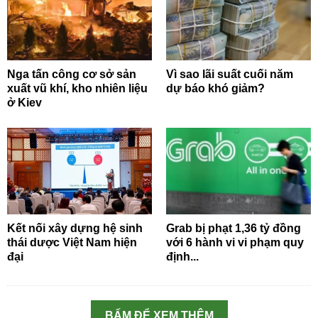
Nga tấn công cơ sở sản
Vì sao lãi suất cuối năm
xuất vũ khí, kho nhiên liệu
dự báo khó giảm?
ở Kiev
Kết nối xây dựng hệ sinh
Grab bị phạt 1,36 tỷ đồng
thái dược Việt Nam hiện
với 6 hành vi vi phạm quy
đại
định...
BẤM ĐỂ XEM THÊM