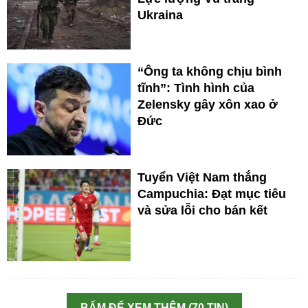
Ukraina
“Ông ta không chịu bình
tĩnh”: Tình hình của
Zelensky gây xôn xao ở
Đức
Tuyển Việt Nam thắng
Campuchia: Đạt mục tiêu
và sửa lỗi cho bán kết
BẤM ĐỂ XEM THÊM (70 TIN)