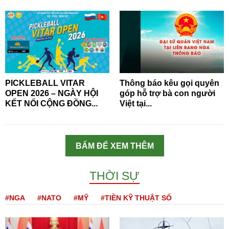
PICKLEBALL VITAR
Thông báo kêu gọi quyên
OPEN 2026 – NGÀY HỘI
góp hỗ trợ bà con người
KẾT NỐI CỘNG ĐỒNG...
Việt tại...
BẤM ĐỂ XEM THÊM
THỜI SỰ
#NGA
#NATO
#MỸ
#TIỀN KỸ THUẬT SỐ