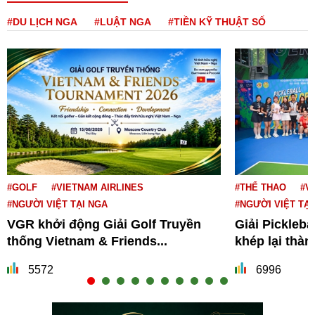
#DU LỊCH NGA
#LUẬT NGA
#TIỀN KỸ THUẬT SỐ
#GOLF
#VIETNAM AIRLINES
#THỂ THAO
#V
#NGƯỜI VIỆT TẠI NGA
#NGƯỜI VIỆT TẠI
VGR khởi động Giải Golf Truyền
Giải Pickleba
thống Vietnam & Friends...
khép lại thà
5572
6996