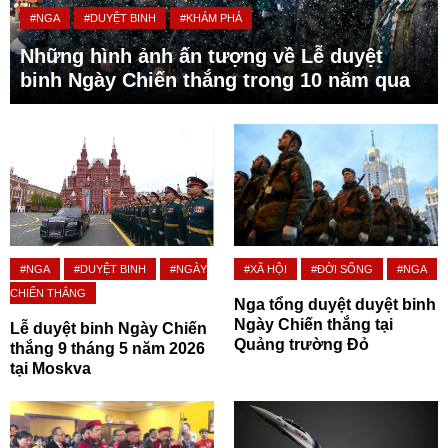
#NGA
#DUYỆT BINH
#KHÁM PHÁ
Những hình ảnh ấn tượng về Lễ duyệt
binh Ngày Chiến thắng trong 10 năm qua
#NGA
#DUYỆT BINH
#NGÀY
#XÃ HỘI
#ĐỜI SỐNG
#NGA
CHIẾN THẮNG
Nga tổng duyệt duyệt binh
Ngày Chiến thắng tại
Lễ duyệt binh Ngày Chiến
Quảng trường Đỏ
thắng 9 tháng 5 năm 2026
tại Moskva