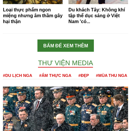
Loại thực phẩm ngon
Du khách Tây: Không khí
miệng nhưng âm thầm gây
tập thể dục sáng ở Việt
hại thận
Nam 'có...
BẤM ĐỂ XEM THÊM
THƯ VIỆN MEDIA
#DU LỊCH NGA
#ẨM THỰC NGA
#ĐẸP
#MÙA THU NGA