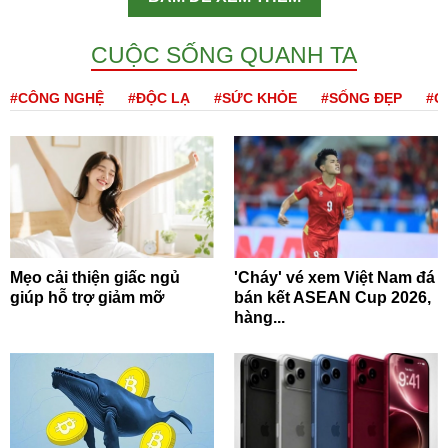
CUỘC SỐNG QUANH TA
#CÔNG NGHỆ
#ĐỘC LẠ
#SỨC KHỎE
#SỐNG ĐẸP
#Q
Mẹo cải thiện giấc ngủ
'Cháy' vé xem Việt Nam đá
giúp hỗ trợ giảm mỡ
bán kết ASEAN Cup 2026,
hàng...