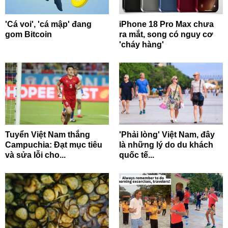
'Cá voi', 'cá mập' đang
iPhone 18 Pro Max chưa
gom Bitcoin
ra mắt, song có nguy cơ
'cháy hàng'
Tuyển Việt Nam thắng
'Phải lòng' Việt Nam, đây
Campuchia: Đạt mục tiêu
là những lý do du khách
và sửa lỗi cho...
quốc tế...