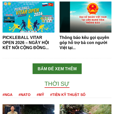
PICKLEBALL VITAR
Thông báo kêu gọi quyên
OPEN 2026 – NGÀY HỘI
góp hỗ trợ bà con người
KẾT NỐI CỘNG ĐỒNG...
Việt tại...
BẤM ĐỂ XEM THÊM
THỜI SỰ
#NGA
#NATO
#MỸ
#TIỀN KỸ THUẬT SỐ