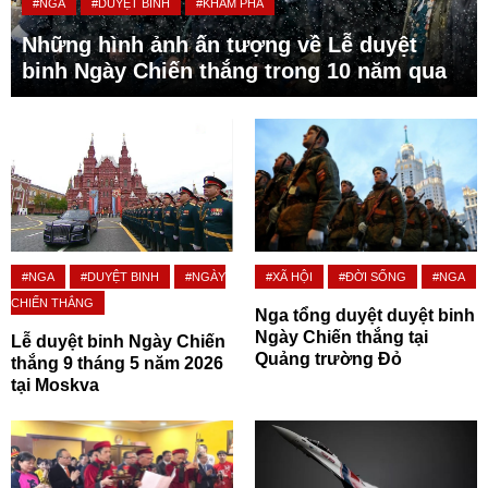
#NGA
#DUYỆT BINH
#KHÁM PHÁ
Những hình ảnh ấn tượng về Lễ duyệt
binh Ngày Chiến thắng trong 10 năm qua
#NGA
#DUYỆT BINH
#NGÀY
#XÃ HỘI
#ĐỜI SỐNG
#NGA
CHIẾN THẮNG
Nga tổng duyệt duyệt binh
Ngày Chiến thắng tại
Lễ duyệt binh Ngày Chiến
Quảng trường Đỏ
thắng 9 tháng 5 năm 2026
tại Moskva