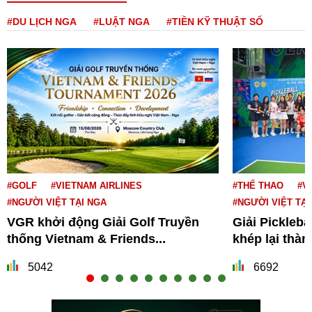
#DU LỊCH NGA
#LUẬT NGA
#TIỀN KỸ THUẬT SỐ
#GOLF
#VIETNAM AIRLINES
#THỂ THAO
#V
#NGƯỜI VIỆT TẠI NGA
#NGƯỜI VIỆT TẠI
VGR khởi động Giải Golf Truyền
Giải Pickleba
thống Vietnam & Friends...
khép lại thà
5042
6692