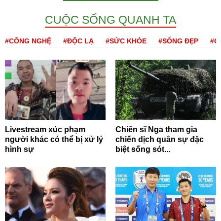
CUỘC SỐNG QUANH TA
#CÔNG NGHỆ
#ĐỘC LẠ
#SỨC KHỎE
#SỐNG ĐẸP
#Q
Livestream xúc phạm
Chiến sĩ Nga tham gia
người khác có thể bị xử lý
chiến dịch quân sự đặc
hình sự
biệt sống sót...