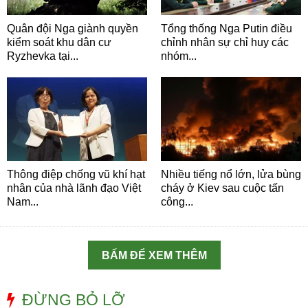
Quân đội Nga giành quyền
Tổng thống Nga Putin điều
kiểm soát khu dân cư
chỉnh nhân sự chỉ huy các
Ryzhevka tại...
nhóm...
Thông điệp chống vũ khí hạt
Nhiều tiếng nổ lớn, lửa bùng
nhân của nhà lãnh đạo Việt
cháy ở Kiev sau cuộc tấn
Nam...
công...
BẤM ĐỂ XEM THÊM
ĐỪNG BỎ LỠ