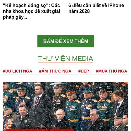
"Kế hoạch đáng sợ": Các
6 điều cần biết về iPhone
nhà khoa học đề xuất giải
năm 2028
pháp gây...
BẤM ĐỂ XEM THÊM
THƯ VIỆN MEDIA
#DU LỊCH NGA
#ẨM THỰC NGA
#ĐẸP
#MÙA THU NGA