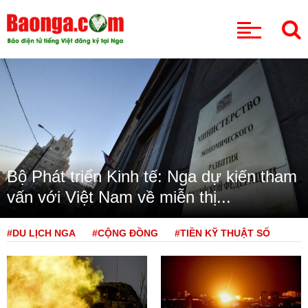
CHUYÊN MỤC
Bộ Phát triển Kinh tế: Nga dự kiến tham
vấn với Việt Nam về miễn thị...
#DU LỊCH NGA
#CỘNG ĐỒNG
#TIỀN KỸ THUẬT SỐ