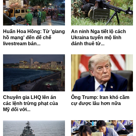
Huấn Hoa Hồng: Từ 'giang
An ninh Nga tiết lộ cách
hồ mạng' đến đế chế
Ukraina tuyển mộ lính
livestream bán...
đánh thuê từ...
Chuyên gia LHQ lên án
Ông Trump: Iran khó cầm
các lệnh trừng phạt của
cự được lâu hơn nữa
Mỹ đối với...