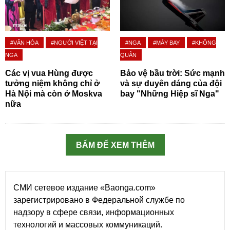
#VĂN HÓA
#NGƯỜI VIỆT TẠI
#NGA
#MÁY BAY
#KHÔNG
NGA
QUÂN
Các vị vua Hùng được
Bảo vệ bầu trời: Sức mạnh
tưởng niệm không chỉ ở
và sự duyên dáng của đội
Hà Nội mà còn ở Moskva
bay "Những Hiệp sĩ Nga"
nữa
BẤM ĐỂ XEM THÊM
СМИ сетевое издание «Baonga.com»
зарегистрировано в Федеральной службе по
надзору в сфере связи, информационных
технологий и массовых коммуникаций.