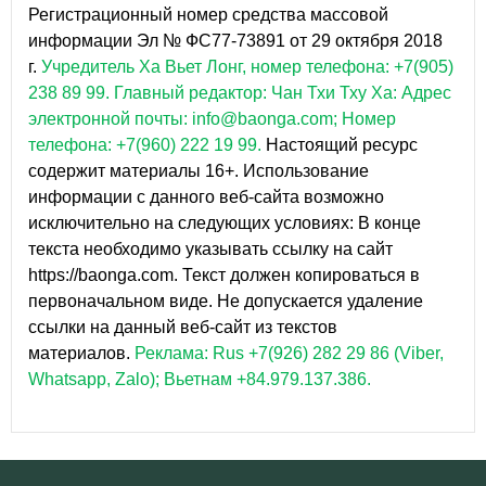
Регистрационный номер средства массовой
информации Эл № ФС77-73891 от 29 октября 2018
г.
Учредитель Ха Вьет Лонг, номер телефона: +7(905)
238 89 99.
Главный редактор: Чан Тхи Тху Ха: Адрес
электронной почты: info@baonga.com; Номер
телефона: +7(960) 222 19 99.
Настоящий ресурс
содержит материалы 16+. Использование
информации с данного веб-сайта возможно
исключительно на следующих условиях: В конце
текста необходимо указывать ссылку на сайт
https://baonga.com. Текст должен копироваться в
первоначальном виде. Не допускается удаление
ссылки на данный веб-сайт из текстов
материалов.
Реклама: Rus +7(926) 282 29 86 (Viber,
Whatsapp, Zalo); Вьетнам +84.979.137.386.