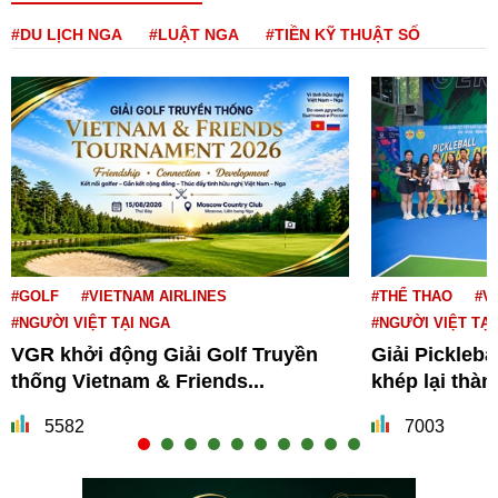
#DU LỊCH NGA
#LUẬT NGA
#TIỀN KỸ THUẬT SỐ
#GOLF
#VIETNAM AIRLINES
#THỂ THAO
#V
#NGƯỜI VIỆT TẠI NGA
#NGƯỜI VIỆT TẠI
VGR khởi động Giải Golf Truyền
Giải Pickleba
thống Vietnam & Friends...
khép lại thà
5582
7003