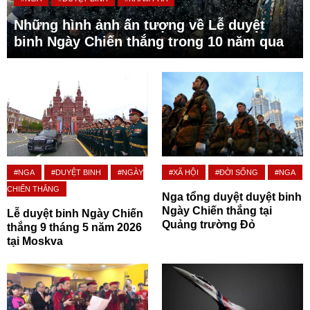
Những hình ảnh ấn tượng về Lễ duyệt
binh Ngày Chiến thắng trong 10 năm qua
#NGA
#DUYỆT BINH
#NGÀY
#XÃ HỘI
#ĐỜI SỐNG
#NGA
CHIẾN THẮNG
Nga tổng duyệt duyệt binh
Ngày Chiến thắng tại
Lễ duyệt binh Ngày Chiến
Quảng trường Đỏ
thắng 9 tháng 5 năm 2026
tại Moskva