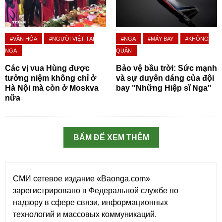
#VĂN HÓA
#NGƯỜI VIỆT TẠI
#NGA
#MÁY BAY
#KHÔNG
NGA
QUÂN
Các vị vua Hùng được
Bảo vệ bầu trời: Sức mạnh
tưởng niệm không chỉ ở
và sự duyên dáng của đội
Hà Nội mà còn ở Moskva
bay "Những Hiệp sĩ Nga"
nữa
BẤM ĐỂ XEM THÊM
СМИ сетевое издание «Baonga.com»
зарегистрировано в Федеральной службе по
надзору в сфере связи, информационных
технологий и массовых коммуникаций.