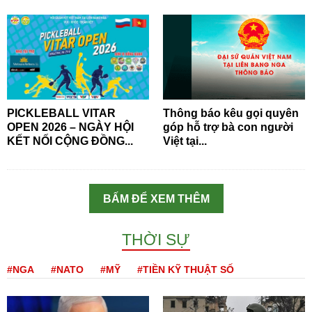
PICKLEBALL VITAR
Thông báo kêu gọi quyên
OPEN 2026 – NGÀY HỘI
góp hỗ trợ bà con người
KẾT NỐI CỘNG ĐỒNG...
Việt tại...
BẤM ĐỂ XEM THÊM
THỜI SỰ
#NGA
#NATO
#MỸ
#TIỀN KỸ THUẬT SỐ