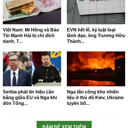
Việt Nam: Mi Hồng và Bảo
EVN hết lỗ, kỷ luật loạt
Tín Mạnh Hải bị chỉ đích
lãnh đạo, ông Trương Hữu
danh, 7...
Thành...
Serbia phát tín hiệu cân
Nga tấn công kho nhiên
bằng giữa EU và Nga khi
liệu ở thủ đô Kiev, Ukraine
đón Tổng...
tuyên bố...
BẤM ĐỂ XEM THÊM