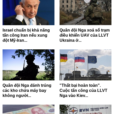
Israel chuẩn bị khả năng
Quân đội Nga xoá sổ trạm
tấn công Iran nếu xung
điều khiển UAV của LLVT
đột Mỹ-Iran...
Ukraina ở...
Quân đội Nga đánh trúng
"Thất bại hoàn toàn".
các kho chứa máy bay
Cuộc tấn công của LLVT
không người...
Nga vào Kiev...