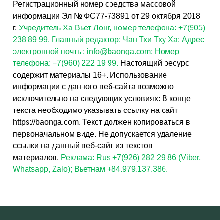
Регистрационный номер средства массовой
информации Эл № ФС77-73891 от 29 октября 2018
г.
Учредитель Ха Вьет Лонг, номер телефона: +7(905)
238 89 99.
Главный редактор: Чан Тхи Тху Ха: Адрес
электронной почты: info@baonga.com; Номер
телефона: +7(960) 222 19 99.
Настоящий ресурс
содержит материалы 16+. Использование
информации с данного веб-сайта возможно
исключительно на следующих условиях: В конце
текста необходимо указывать ссылку на сайт
https://baonga.com. Текст должен копироваться в
первоначальном виде. Не допускается удаление
ссылки на данный веб-сайт из текстов
материалов.
Реклама: Rus +7(926) 282 29 86 (Viber,
Whatsapp, Zalo); Вьетнам +84.979.137.386.