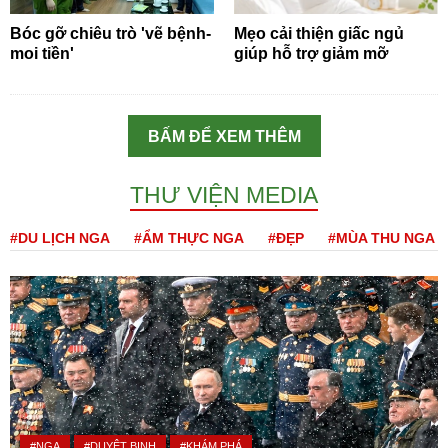
Bóc gỡ chiêu trò 'vẽ bệnh-
Mẹo cải thiện giấc ngủ
moi tiền'
giúp hỗ trợ giảm mỡ
BẤM ĐỂ XEM THÊM
THƯ VIỆN MEDIA
#DU LỊCH NGA
#ẨM THỰC NGA
#ĐẸP
#MÙA THU NGA
#NGA
#DUYỆT BINH
#KHÁM PHÁ