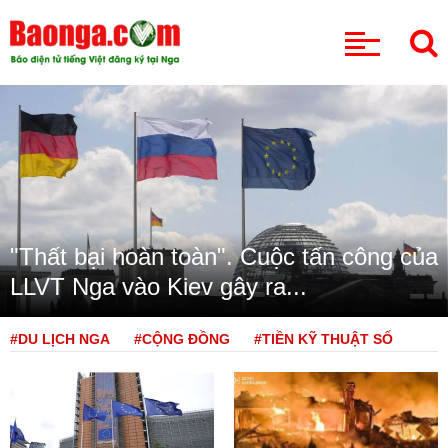
CHUYÊN MỤC
"Thất bại hoàn toàn". Cuộc tấn công của
LLVT Nga vào Kiev gây ra...
#DU LỊCH NGA
#CỘNG ĐỒNG
#TIỀN KỸ THUẬT SỐ