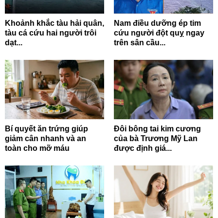
Khoảnh khắc tàu hải quân,
Nam điều dưỡng ép tim
tàu cá cứu hai người trôi
cứu người đột quỵ ngay
dạt...
trên sân cầu...
Bí quyết ăn trứng giúp
Đôi bông tai kim cương
giảm cân nhanh và an
của bà Trương Mỹ Lan
toàn cho mỡ máu
được định giá...