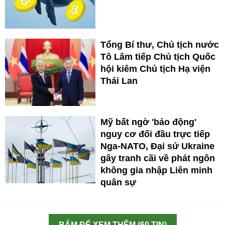
Tổng Bí thư, Chủ tịch nước
Tô Lâm tiếp Chủ tịch Quốc
hội kiêm Chủ tịch Hạ viện
Thái Lan
Mỹ bất ngờ 'báo động'
nguy cơ đối đầu trực tiếp
Nga-NATO, Đại sứ Ukraine
gây tranh cãi về phát ngôn
không gia nhập Liên minh
quân sự
BẤM ĐỂ XEM THÊM (60 TIN)