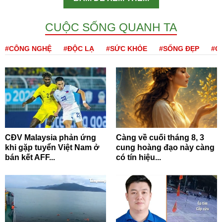
CUỘC SỐNG QUANH TA
#CÔNG NGHỆ
#ĐỘC LẠ
#SỨC KHỎE
#SỐNG ĐẸP
#Q
CĐV Malaysia phản ứng
Càng về cuối tháng 8, 3
khi gặp tuyển Việt Nam ở
cung hoàng đạo này càng
bán kết AFF...
có tín hiệu...