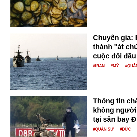
Buôn bán ở Nga
Bộ Quốc phòng
Bác Hồ
Bộ Y tế
Bão tuyết
Chuyên gia: 
Bệnh viện
thành "át chủ
Bản quyền
cuộc đối đầu
Bảo tàng
Blockchain
#IRAN
#MỸ
#QUÂ
Bộ Ngoại giao
Bình Dương
Biển Đen
Boeing
Thông tin ch
Bình Định
không người l
Bulgaria
Biến chủng
tại sân bay 
Baikal
#QUÂN SỰ
#ĐỨC
Bakhmut