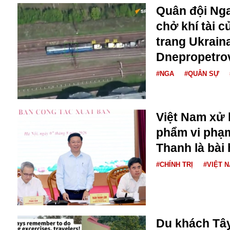
Dịch vụ
Quân đội Nga
Diego Maradona
chở khí tài 
Di cư
Facebook
Dòng chảy phương Bắc 1
trang Ukraina
FED
Dải Gaza
Fansipan
Dnepropetro
F0
#NGA
#QUÂN SỰ
FLC
F-16
Việt Nam xử 
phẩm vi phạ
Thanh là bài 
#CHÍNH TRỊ
#VIỆT 
Gương sáng
Golf
Giáng sinh
Du khách Tây
GDP