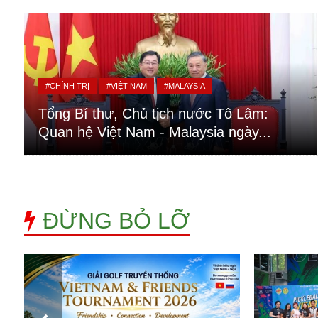
Alibaba
Angela Merkel
Aeroflot
ASEAN
Argentina
#CHÍNH TRỊ
#VIỆT NAM
#MALAYSIA
Ai
Azovstal
Tổng Bí thư, Chủ tịch nước Tô Lâm:
Quan hệ Việt Nam - Malaysia ngày...
ĐỪNG BỎ LỠ