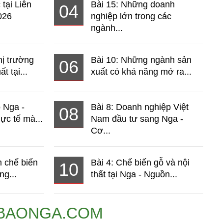
 tại Liên
Bài 15: Những doanh
04
026
nghiệp lớn trong các
ngành...
hị trường
Bài 10: Những ngành sản
06
t tại...
xuất có khả năng mở ra...
o Nga -
Bài 8: Doanh nghiệp Việt
08
ực tế mà...
Nam đầu tư sang Nga -
Cơ...
 chế biến
Bài 4: Chế biến gỗ và nội
10
ng...
thất tại Nga - Nguồn...
BAONGA.COM