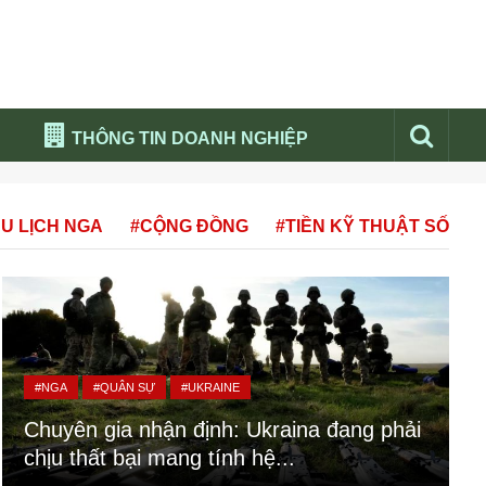
THÔNG TIN DOANH NGHIỆP
Đừng bỏ lỡ
U LỊCH NGA
#CỘNG ĐỒNG
#TIỀN KỸ THUẬT SỐ
Nổi bật báo nga
Thư viện media
Phân tích thị trường Nga 2026
#NGA
#QUÂN SỰ
#UKRAINE
Chuyên gia nhận định: Ukraina đang phải
chịu thất bại mang tính hệ...