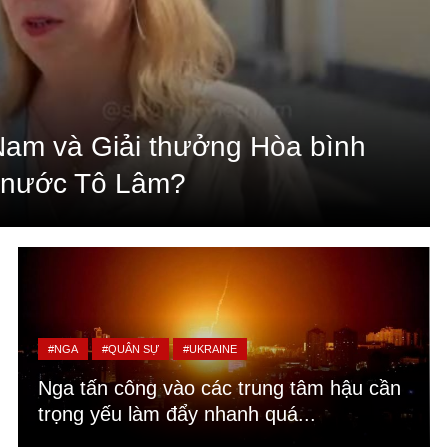
 Nam và Giải thưởng Hòa bình
h nước Tô Lâm?
#NGA
#QUÂN SỰ
#UKRAINE
Nga tấn công vào các trung tâm hậu cần
trọng yếu làm đẩy nhanh quá...