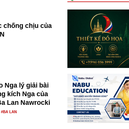
 chống chịu của
AN
 Nga lý giải bài
ng kích Nga của
Ba Lan Nawrocki
#BA LAN