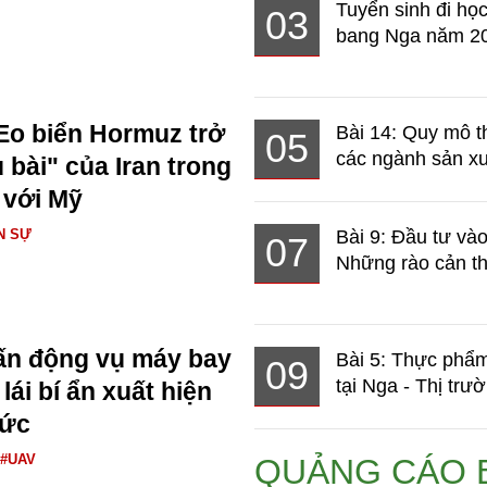
Tuyển sinh đi học
03
bang Nga năm 2
Eo biển Hormuz trở
Bài 14: Quy mô t
05
các ngành sản xuấ
 bài" của Iran trong
 với Mỹ
N SỰ
Bài 9: Đầu tư và
07
Những rào cản th
ấn động vụ máy bay
Bài 5: Thực phẩm
09
tại Nga - Thị trườ
ái bí ẩn xuất hiện
Đức
#UAV
QUẢNG CÁO 