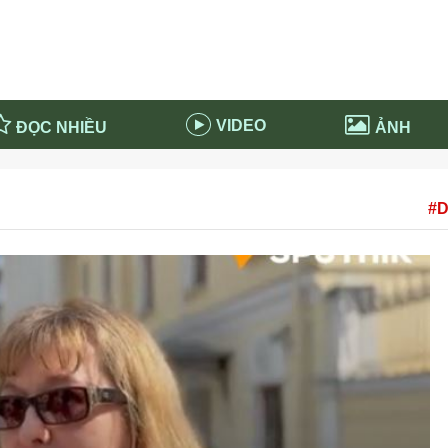
VIDEO
ĐỌC NHIỀU
ẢNH
in và ứng dụng
Tiêu điểm Covid-19
#D
d-19 tại Nga
Thời sự
n nước Nga
NABU EDUCATION
 nước Nga
Tử vi hàng ngày
 Nga - Việt Nam
Phân tích chính trị