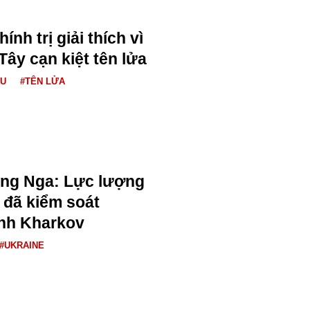
ính trị giải thích vì
ây cạn kiệt tên lửa
ÂU
#TÊN LỬA
ng Nga: Lực lượng
 đã kiểm soát
ỉnh Kharkov
#UKRAINE