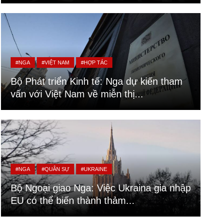
#NGA
#VIỆT NAM
#HỢP TÁC
Bộ Phát triển Kinh tế: Nga dự kiến tham
vấn với Việt Nam về miễn thị...
#NGA
#QUÂN SỰ
#UKRAINE
Bộ Ngoại giao Nga: Việc Ukraina gia nhập
EU có thể biến thành thảm...