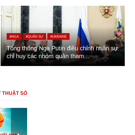
#NGA
#QUÂN SỰ
#UKRAINE
Tổng thống Nga Putin điều chỉnh nhân sự
chỉ huy các nhóm quân tham...
Ỹ THUẬT SỐ