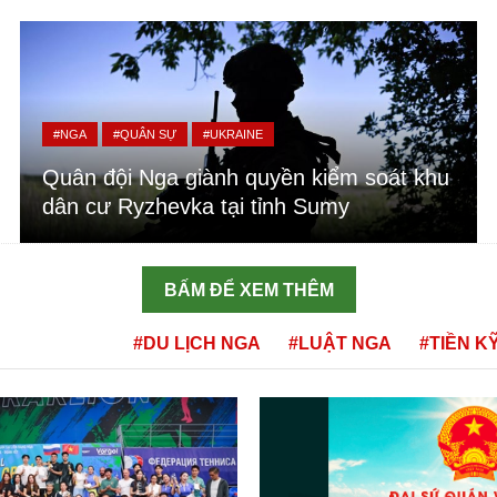
#NGA
#QUÂN SỰ
#UKRAINE
Quân đội Nga giành quyền kiểm soát khu
dân cư Ryzhevka tại tỉnh Sumy
BẤM ĐỂ XEM THÊM
#DU LỊCH NGA
#LUẬT NGA
#TIỀN K