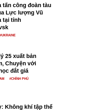
 tấn công đoàn tàu
của Lực lượng Vũ
 tại tỉnh
vsk
#UKRAINE
lý 25 xuất bản
m, Chuyện với
học đắt giá
NAM
#CHÍNH PHỦ
: Không khí tập thể