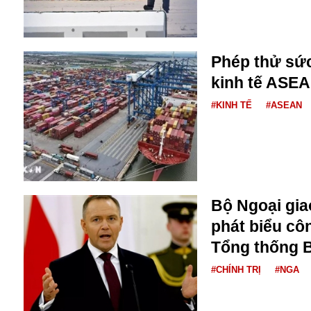
Bulagria
Phép thử sức
Crimea
kinh tế ASE
Chính trị
Công nghệ
#KINH TẾ
#ASEAN
Chuyện hay
Chuyện lạ
Cuộc sống quanh ta
Casino
Chiến tranh thương mại
Chi hội phụ nữ TTTM Mátxcơva
Bộ Ngoại giao
Chính trị Nga
phát biểu cô
Chợ Vòm
Tổng thống 
Cảnh sát
Cấm bay
#CHÍNH TRỊ
#NGA
Cao tốc
Canada