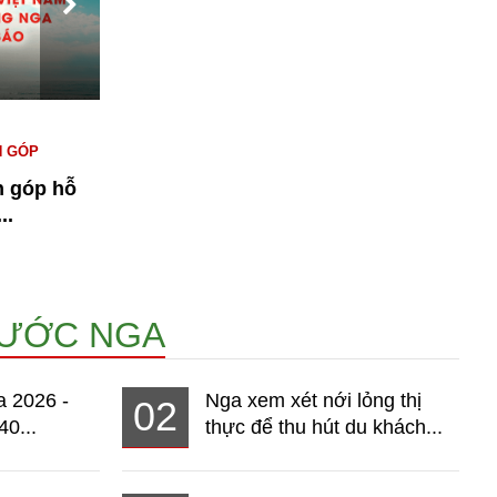
#KINH TẾ NGA
#NGƯỜI VIỆT TẠI NGA
#
N GÓP
#THỊ TRƯỜNG
T
n góp hỗ
Bài 1: Kinh tế Nga 2026 - Thị
n
..
trường hơn 140 triệu dân đang...
15079
NƯỚC NGA
a 2026 -
Nga xem xét nới lỏng thị
02
40...
thực để thu hút du khách...