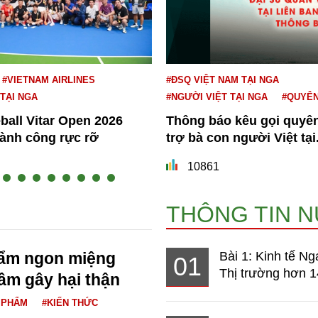
#VIETNAM AIRLINES
#ĐSQ VIỆT NAM TẠI NGA
 TẠI NGA
#NGƯỜI VIỆT TẠI NGA
#QUYÊ
eball Vitar Open 2026
Thông báo kêu gọi quyê
hành công rực rỡ
trợ bà con người Việt tại.
10861
THÔNG TIN 
hẩm ngon miệng
Bài 1: Kinh tế Ng
01
Thị trường hơn 1
ầm gây hại thận
 PHẨM
#KIẾN THỨC