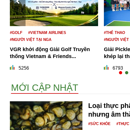
#GOLF
#VIETNAM AIRLINES
#THỂ THAO
#NGƯỜI VIỆT TẠI NGA
#NGƯỜI VIỆT
VGR khởi động Giải Golf Truyền
Giải Pickl
thống Vietnam & Friends...
khép lại t
Bói toán
Bóng đá
5256
6793
Bill Gates
BĐS
MỚI CẬP NHẬT
Bí ẩn
Bitcoin
Bamboo Airways
Loại thực p
Báo Nga có gì?
nhưng âm th
Biển Đông
Barrack Obama
#SỨC KHỎE
#THỰC
Bắc Kinh