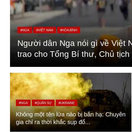
#NGA
#VIỆT NAM
#HÒA BÌNH
Người dân Nga nói gì về Việt
trao cho Tổng Bí thư, Chủ tịc
An ninh
Anh
#NGA
#QUÂN SỰ
#UKRAINE
Australia
Không một tên lửa nào bị bắn hạ: Chuyên
Amazon
gia chỉ ra thời khắc sụp đổ...
Army Games
Apple