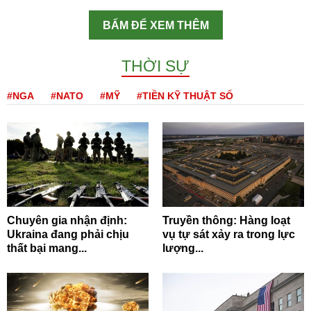
BẤM ĐỂ XEM THÊM
THỜI SỰ
#NGA
#NATO
#MỸ
#TIỀN KỸ THUẬT SỐ
Chuyên gia nhận định:
Truyền thông: Hàng loạt
Ukraina đang phải chịu
vụ tự sát xảy ra trong lực
thất bại mang...
lượng...