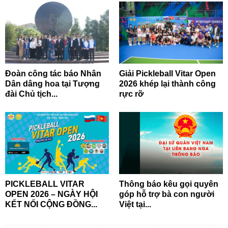
Đoàn công tác báo Nhân
Giải Pickleball Vitar Open
Dân dâng hoa tại Tượng
2026 khép lại thành công
đài Chủ tịch...
rực rỡ
PICKLEBALL VITAR
Thông báo kêu gọi quyên
OPEN 2026 – NGÀY HỘI
góp hỗ trợ bà con người
KẾT NỐI CỘNG ĐỒNG...
Việt tại...