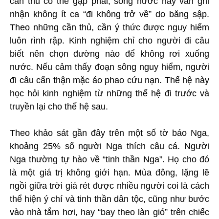
cần thủ có thể gặp phải, song nước này vẫn ghi
nhận không ít ca “đi không trở về” do băng sập.
Theo những cần thủ, cần ý thức được nguy hiểm
luôn rình rập. Kinh nghiệm chỉ cho người đi câu
biết nên chọn đường nào để không rơi xuống
nước. Nếu cảm thấy đoạn sông nguy hiểm, người
đi câu cẩn thận mặc áo phao cứu nạn. Thế hệ này
học hỏi kinh nghiệm từ những thế hệ đi trước và
truyền lại cho thế hệ sau.
Theo khảo sát gần đây trên một số tờ báo Nga,
khoảng 25% số người Nga thích câu cá. Người
Nga thường tự hào về “tinh thần Nga”. Họ cho đó
là một giá trị không giới hạn. Mùa đông, lặng lẽ
ngồi giữa trời giá rét được nhiều người coi là cách
thể hiện ý chí và tinh thần dân tộc, cũng như bước
vào nhà tắm hơi, hay “bay theo làn gió” trên chiếc