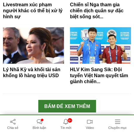
Livestream xúc phạm
Chiến sĩ Nga tham gia
người khác có thể bị xử lý
chiến dịch quân sự đặc
hình sự
biệt sống sót...
Lý Nhã Kỳ và khối tài sản
HLV Kim Sang Sik: Đội
khổng lồ hàng triệu USD
tuyển Việt Nam quyết tâm
giành chiến...
BẤM ĐỂ XEM THÊM
6+
THƯ VIỆN MEDIA
Chia sẻ
Bình luận
Tin mới
Video
Chuyên mục