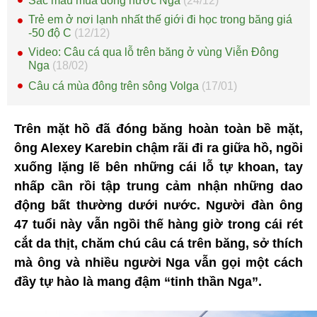
Sắc màu mùa đông nước Nga
(24/12)
Trẻ em ở nơi lạnh nhất thế giới đi học trong băng giá
-50 độ C
(12/12)
Video: Câu cá qua lỗ trên băng ở vùng Viễn Đông
Nga
(18/02)
Câu cá mùa đông trên sông Volga
(17/01)
Trên mặt hồ đã đóng băng hoàn toàn bề mặt,
ông Alexey Karebin chậm rãi đi ra giữa hồ, ngồi
xuống lặng lẽ bên những cái lỗ tự khoan, tay
nhấp cần rồi tập trung cảm nhận những dao
động bất thường dưới nước. Người đàn ông
47 tuổi này vẫn ngồi thế hàng giờ trong cái rét
cắt da thịt, chăm chú câu cá trên băng, sở thích
mà ông và nhiều người Nga vẫn gọi một cách
đầy tự hào là mang đậm “tinh thần Nga”.