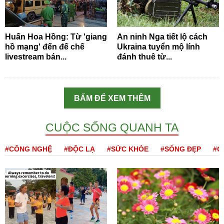
Huấn Hoa Hồng: Từ 'giang
An ninh Nga tiết lộ cách
hồ mạng' đến đế chế
Ukraina tuyển mộ lính
livestream bán...
đánh thuê từ...
BẤM ĐỂ XEM THÊM
CUỘC SỐNG QUANH TA
#CÔNG NGHỆ
#ĐỘC LẠ
#SỨC KHỎE
#SỐNG ĐẸP
#Q