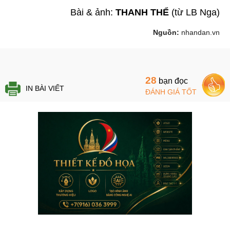
Bài & ảnh:
THANH THỂ
(từ LB Nga)
Nguồn:
nhandan.vn
28
bạn đọc
IN BÀI VIẾT
ĐÁNH GIÁ TỐT