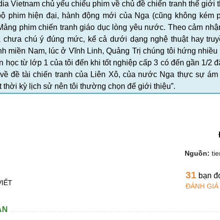
dia Vietnam chủ yếu chiếu phim về chủ đề chiến tranh thế giới t
bộ phim hiện đại, hành động mới của Nga (cũng không kém 
 “Mảng phim chiến tranh giáo dục lòng yêu nước. Theo cảm nhận
 chưa chú ý đúng mức, kể cả dưới dạng nghệ thuật hay truy
sinh miền Nam, lúc ở Vĩnh Linh, Quảng Trị chúng tôi hứng nhiề
 học từ lớp 1 của tôi đến khi tốt nghiệp cấp 3 có đến gần 1/2 đ
 về đề tài chiến tranh của Liên Xô, của nước Nga thực sự ám
thời kỳ lịch sử nên tôi thường chọn để giới thiệu”.
Nguồn:
ti
31
bạn đ
VIẾT
ĐÁNH GIÁ
AN