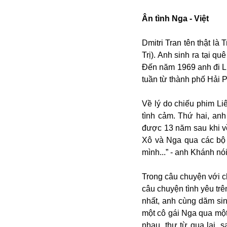
Bulagria
Ân tình Nga - Việt
Dmitri Tran tên thật l
Crimea
Trị). Anh sinh ra tại q
Chính trị
Đến năm 1969 anh đi Li
Công nghệ
tuần từ thành phố Hải 
Chuyện hay
Chuyện lạ
Về lý do chiếu phim Li
Cuộc sống quanh ta
tình cảm. Thứ hai, an
Casino
được 13 năm sau khi về
Chiến tranh thương mại
Xô và Nga qua các bộ 
Chi hội phụ nữ TTTM Mátxcơva
mình...” - anh Khánh nói
Chính trị Nga
Chợ Vòm
Trong câu chuyện với c
Cảnh sát
câu chuyện tình yêu tr
Cấm bay
nhất, anh cùng dăm sin
Cao tốc
một cô gái Nga qua một
Canada
nhau, thư từ qua lại, 