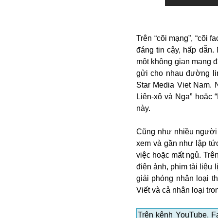
Alibaba
Angela Merkel
Aeroflot
Trên “cõi mạng”, “cõi 
ASEAN
đáng tin cậy, hấp dẫn
Argentina
một không gian mạng đán
Ai
gửi cho nhau đường li
Azovstal
Star Media Viet Nam. 
Liên-xô và Nga” hoặc “D
này.
Cũng như nhiều người V
xem và gần như lập tức
việc hoặc mất ngủ. Trê
điện ảnh, phim tài liệu
giải phóng nhân loại t
Viết và cả nhân loại tro
Trên kênh YouTube, Fa