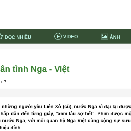
VIDEO
ĐỌC NHIỀU
ẢNH
in và ứng dụng
Tiêu điểm Covid-19
d-19 tại Nga
Thời sự
ân tình Nga - Việt
n nước Nga
NABU EDUCATION
 nước Nga
Tử vi hàng ngày
+ 7
 Nga - Việt Nam
Phân tích chính trị
 những người yêu Liên Xô (cũ), nước Nga vĩ đại lại đượ
hấp dẫn đến từng giây, “xem lâu sợ hết”. Phim được một
i nước Nga, với mối quan hệ Nga Việt cùng cộng sự sưu 
 hiệu đính…