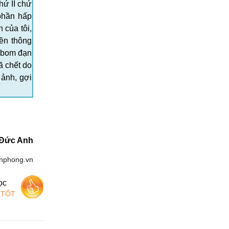
hứ II chứ
phần hấp
 của tôi,
ền thông
u bom đạn
ã chết do
 ảnh, gợi
Đức Anh
enphong.vn
ọc
 TỐT