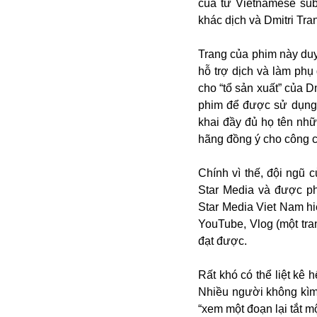
của từ Vietnamese subt
Buôn bán ở Nga
khác dịch và Dmitri Tran
Bộ Quốc phòng
Bác Hồ
Trang của phim này duy 
Bộ Y tế
hỗ trợ dịch và làm phụ 
Bão tuyết
cho “tổ sản xuất” của D
Bệnh viện
phim để được sử dụng 
Bản quyền
khai đầy đủ họ tên nhữ
Bảo tàng
hãng đồng ý cho công c
Blockchain
Bộ Ngoại giao
Chính vì thế, đội ngũ
Bình Dương
Star Media và được ph
Biển Đen
Star Media Viet Nam hi
Boeing
YouTube, Vlog (một tra
Bình Định
đạt được.
Bulgaria
Biến chủng
Rất khó có thể liệt kê
Baikal
Nhiều người không kìm n
Bakhmut
“xem một đoạn lại tắt mộ