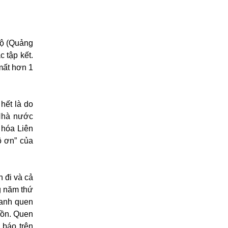
Lộ (Quảng
c tập kết.
mất hơn 1
hết là do
 Nhà nước
 hóa Liên
ô ơn” của
 đi và cả
g năm thứ
 anh quen
hồn. Quen
 báo trên