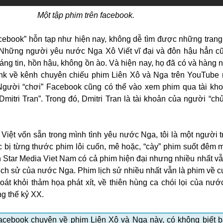
Một tập phim trên facebook.
facebook” hỗn tạp như hiện nay, không dễ tìm được những trang 
. Những người yêu nước Nga Xô Viết vĩ đại và đôn hậu hẳn 
g tin, hồn hậu, không ồn ào. Và hiện nay, họ đã có và hàng ngà
nk về kênh chuyên chiếu phim Liên Xô và Nga trên YouTube
Người “chơi” Facebook cũng có thể vào xem phim qua tài kh
mitri Tran”. Trong đó, Dmitri Tran là tài khoản của người “chủ
iệt vốn sẵn trong mình tình yêu nước Nga, tôi là một người t
 bị từng thước phim lôi cuốn, mê hoặc, “cày” phim suốt đêm mỗ
n Star Media Viet Nam có cả phim hiện đại nhưng nhiều nhất vẫ
 lịch sử của nước Nga. Phim lịch sử nhiều nhất vẫn là phim về 
hoát khỏi thảm họa phát xít, về thiên hùng ca chói lọi của nư
ng thế kỷ XX.
cebook chuyên về phim Liên Xô và Nga này, có không biết b