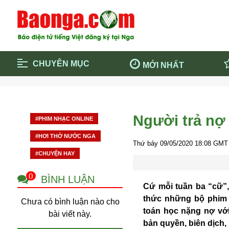
CHUYÊN MỤC
MỚI NHẤT
Trang chủ
Blockcha
Điểm tin chính
Dịch Covi
Người trả nợ 
#PHIM NHẠC ONLINE
Cộng đồng
Thông ti
#HƠI THỞ NƯỚC NGA
Cuộc sống quanh ta
Khám phá
Thứ bảy 09/05/2020
18:08
GMT 
#CHUYỆN HAY
Quảng cáo
Chính trị
0
BÌNH LUẬN
Cứ mỗi tuần ba “cữ”,
thức những bộ phim 
Chưa có bình luận nào cho
toán học nặng nợ vớ
bài viết này.
bản quyền, biên dịch,