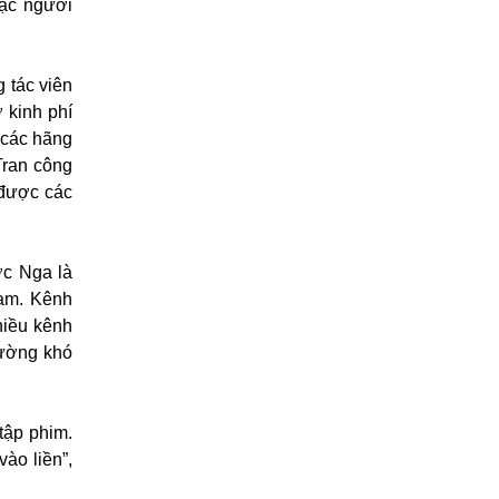
oặc người
 tác viên
 kinh phí
 các hãng
Tran công
 được các
ớc Nga là
Nam. Kênh
hiều kênh
rường khó
tập phim.
ào liền”,