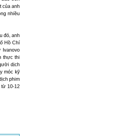
ệt của anh
ông nhiều
u đó, anh
hố Hồ Chí
ở Ivanovo
 thực thi
gười dịch
áy móc kỹ
dịch phim
 từ 10-12