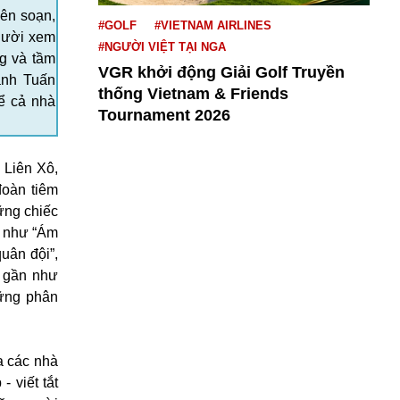
iên soạn,
#GOLF
#VIETNAM AIRLINES
người xem
#NGƯỜI VIỆT TẠI NGA
ng và tầm
VGR khởi động Giải Golf Truyền
anh Tuấn
thống Vietnam & Friends
ể cả nhà
Tournament 2026
 Liên Xô,
đoàn tiêm
ững chiếc
h như “Ám
uân đội”,
, gần như
hững phân
a các nhà
 viết tắt