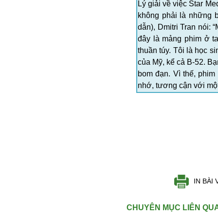
Dịch vụ
Lý giải về việc Star Me
Diego Maradona
không phải là những 
Di cư
dẫn), Dmitri Tran nói:
Facebook
Dòng chảy phương Bắc 1
đây là mảng phim ở ta
FED
Dải Gaza
thuần túy. Tôi là học 
Fansipan
của Mỹ, kể cả B-52. Bạn
F0
bom đạn. Vì thế, phim
FLC
nhớ, tương cận với một 
F-16
Gương sáng
IN BÀI 
Golf
Giáng sinh
CHUYÊN MỤC LIÊN QU
GDP