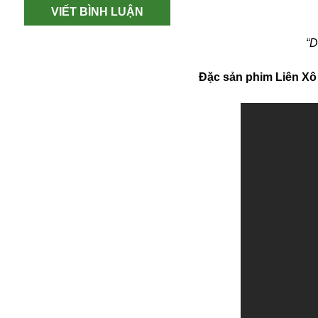
VIẾT BÌNH LUẬN
“D
Ðặc sản phim Liên Xô 
An ninh
Anh
Australia
Amazon
Army Games
Apple