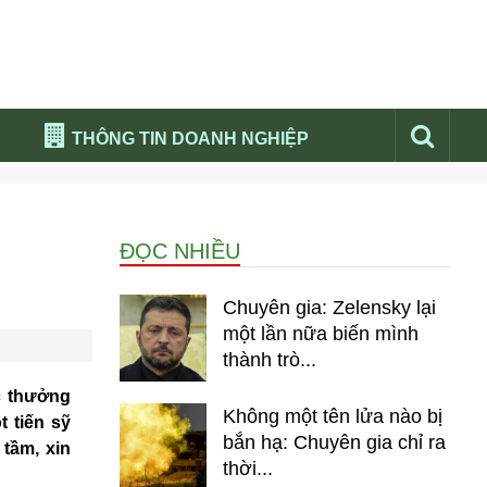
THÔNG TIN DOANH NGHIỆP
Đừng bỏ lỡ
Nổi bật báo nga
ĐỌC NHIỀU
Thư viện media
Phân tích thị trường Nga 2026
Chuyên gia: Zelensky lại
một lần nữa biến mình
thành trò...
c thưởng
Không một tên lửa nào bị
 tiến sỹ
bắn hạ: Chuyên gia chỉ ra
tầm, xin
thời...