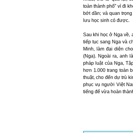
Campuchia
toàn thành phố” vì đi k
Chính phủ
bớt dần; và quan trọn
Chính sách
lưu học sinh có được.
Covid-19
Cổ phiếu
Sau khi học ở Nga về, 
Cuốn sách
Donald Trump
tiếp tục sang Nga và c
Công dân
Du lịch Nga
Minh, làm đại diện ch
Chống dịch
Du lịch
(Nga). Ngoài ra, anh l
Cuộc sống
Du học
pháp luật của Nga, Tậ
Cà phê
Du học Tâm Phong
hơn 1.000 trang toàn 
Camera
Donbass
thuật, cho đến dự trù 
Công nghiệp
Diễn viên
phục vụ người Việt Na
Covid-19 tại Nga
Elon Musk
Dubai
tiếng để vừa hoàn thành
Chiến tranh lạnh
Emmanuel Macron
Do thái
CIA
Estonia
Doanh nghiệp
ECOWAS
Dạy con
Du khách Nga
Du học sinh