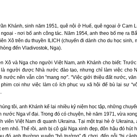
à Trần Khánh, sinh năm 1951, quê nội ở Huế, quê ngoại ở Cam 
uê ngoại - nơi bố anh công tác. Năm 1954, anh theo bố mẹ ra Bắ
ên Xô trên du thuyền ILICH (chuyến đi dành cho du học sinh, 
Phòng đến Vladivostok, Nga).
ên Xô và Nga cho người Việt Nam, anh Khánh cho biết: Trước 
h là người được Nhà nước đào tạo, nhưng chỉ làm việc cho
 nước nên vẫn còn “mang nợ”. “Việc giới thiệu đất nước, văn
phim coi như việc làm có ích phục vụ xã hội để bù lại sự “v
.
húng tôi, anh Khánh kể lại nhiều kỷ niệm học tập, những chuyến
ên nước Nga vĩ đại. Trong đó có chuyện, hè năm 1971, vừa xon
h viên Việt Nam đi quanh Ukraina. Tại một trại hè ở Ukraina,
 em nhỏ. Thế rồi, anh bị cô gái Nga xinh đẹp, đôn hậu đó hút 
sau đó anh thường xuyên “bỏ trường” đi chơi, đến nỗi “bị cảnh