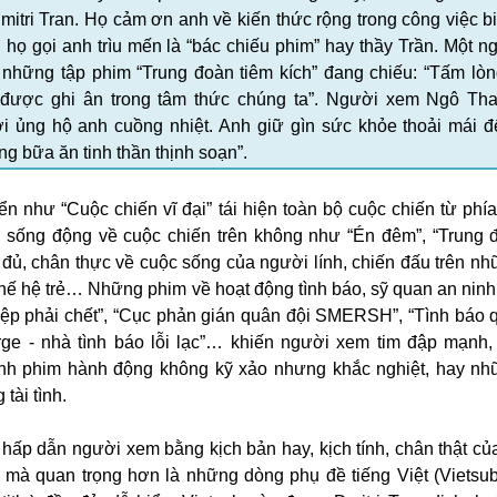
itri Tran. Họ cảm ơn anh về kiến thức rộng trong công việc b
i họ gọi anh trìu mến là “bác chiếu phim” hay thầy Trần. Một 
 những tập phim “Trung đoàn tiêm kích” đang chiếu: “Tấm lò
n được ghi ân trong tâm thức chúng ta”. Người xem Ngô Th
 ủng hộ anh cuồng nhiệt. Anh giữ gìn sức khỏe thoải mái đ
 bữa ăn tinh thần thịnh soạn”.
n như “Cuộc chiến vĩ đại” tái hiện toàn bộ cuộc chiến từ phía
sống động về cuộc chiến trên không như “Én đêm”, “Trung 
y đủ, chân thực về cuộc sống của người lính, chiến đấu trên nh
a thế hệ trẻ… Những phim về hoạt động tình báo, sỹ quan an nin
 điệp phải chết”, “Cục phản gián quân đội SMERSH”, “Tình báo q
Sorge - nhà tình báo lỗi lạc”… khiến người xem tim đập mạnh
ảnh phim hành động không kỹ xảo nhưng khắc nghiệt, hay n
tài tình.
hấp dẫn người xem bằng kịch bản hay, kịch tính, chân thật củ
mà quan trọng hơn là những dòng phụ đề tiếng Việt (Vietsub -