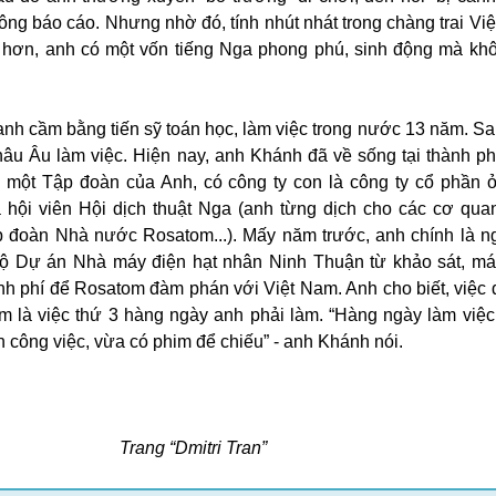
hông báo cáo. Nhưng nhờ đó, tính nhút nhát trong chàng trai Vi
g hơn, anh có một vốn tiếng Nga phong phú, sinh động mà kh
anh cầm bằng tiến sỹ toán học, làm việc trong nước 13 năm. Sa
hâu Âu làm việc. Hiện nay, anh Khánh đã về sống tại thành p
o một Tập đoàn của Anh, có công ty con là công ty cổ phần 
à hội viên Hội dịch thuật Nga (anh từng dịch cho các cơ quan
p đoàn Nhà nước Rosatom...). Mấy năm trước, anh chính là n
bộ Dự án Nhà máy điện hạt nhân Ninh Thuận từ khảo sát, m
kinh phí để Rosatom đàm phán với Việt Nam. Anh cho biết, việc 
m là việc thứ 3 hàng ngày anh phải làm. “Hàng ngày làm việc
 công việc, vừa có phim để chiếu” - anh Khánh nói.
Trang “Dmitri Tran”