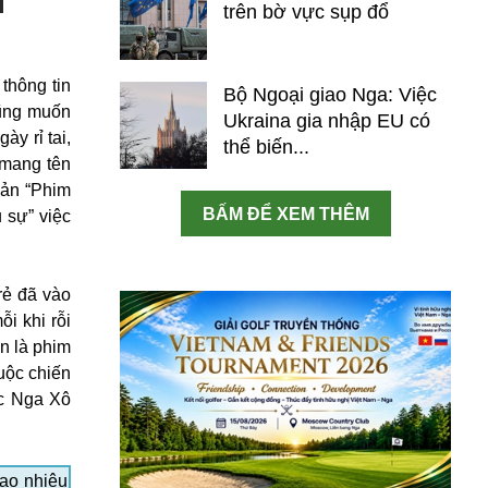
trên bờ vực sụp đổ
thông tin
Bộ Ngoại giao Nga: Việc
cũng muốn
Ukraina gia nhập EU có
y rỉ tai,
thể biến...
 mang tên
oản “Phim
BẤM ĐỂ XEM THÊM
 sự” việc
rẻ đã vào
i khi rỗi
n là phim
cuộc chiến
ớc Nga Xô
ao nhiêu