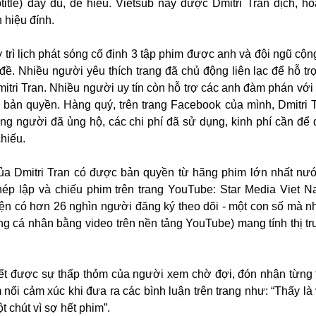
itle) đầy đủ, dễ hiểu. Vietsub này được Dmitri Tran dịch, h
 hiệu đính.
trì lịch phát sóng cố định 3 tập phim được anh và đội ngũ cộng
đề. Nhiều người yêu thích trang đã chủ động liên lạc để hỗ trợ
mitri Tran. Nhiều người uy tín còn hỗ trợ các anh đàm phán với
bản quyền. Hàng quý, trên trang Facebook của mình, Dmitri 
ng người đã ủng hộ, các chi phí đã sử dụng, kinh phí cần để
hiếu.
 của Dmitri Tran có được bản quyền từ hãng phim lớn nhất nư
ép lập và chiếu phim trên trang YouTube: Star Media Viet 
ện có hơn 26 nghìn người đăng ký theo dõi - một con số mà n
ng cá nhân bằng video trên nền tảng YouTube) mang tính thị t
 hết được sự thấp thỏm của người xem chờ đợi, đón nhận từng 
ổi cảm xúc khi đưa ra các bình luận trên trang như: “Thấy là v
t chút vì sợ hết phim”.