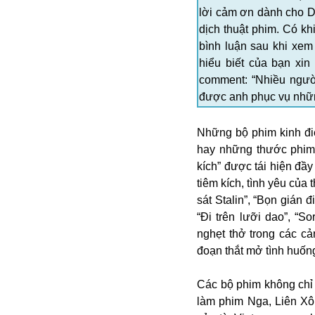
lời cảm ơn dành cho Dm
dịch thuật phim. Có kh
bình luận sau khi xem
hiểu biết của bạn xi
comment: “Nhiều người
được anh phục vụ những
Những bộ phim kinh điể
Bói toán
hay những thước phim 
Bóng đá
kích” được tái hiện đầ
Bill Gates
tiêm kích, tình yêu củ
BĐS
sát Stalin”, “Bọn gián
Bí ẩn
“Đi trên lưỡi dao”, “
Bitcoin
nghẹt thở trong các c
Bamboo Airways
đoạn thắt mở tình huống 
Báo Nga có gì?
Biển Đông
Các bộ phim không chỉ 
Barrack Obama
làm phim Nga, Liên Xô 
Bắc Kinh