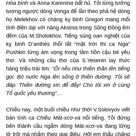
Hòa bình
và
Anna Karenina bất hủ
. Tôi từng tưởng
tượng ngược dòng Vonga để lần theo phả hệ dòng
họ Melekhov có chàng kỵ binh Gregori mang mối
tình điên dại với nàng Aksinia trong Sông Đông êm
đềm của M.Sholokhov. Tiếng súng oan nghiệt của
kỵ binh D’anthès thổi tắt “mặt trời thi ca Nga”
Pushkin từng ám vọng trong tâm hồn cậu bé yêu
thơ. Và những câu thơ của S.Yesenin lay thức
hàng triệu trái tim:
“Ôi nếu như thiên thần lên tiếng
gọi. Bỏ nước Nga lên sống ở thiên đường. Tôi sẽ
đáp: Thiên đường xin để đấy! Cho tôi xin ở cùng
Tổ quốc yêu thương”…
Chiều nay, một buổi chiều như thời V.Solovyov viết
bản tình ca
Chiều Mát-xcơ-va
nổi tiếng. Tôi đứng
bên thành cầu ngắm dòng Mát-xcơ-va đang lững
lờ trôi mà nhẩm theo giai điệu:
Hỡi em thấu chăng