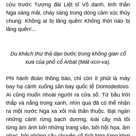
cửu trước Tượng đài Liệt sĩ Vô danh, tinh thần
Nga sáng mãi, cháy sáng trong dòng cảm xúc thủy
chung: Không ai bị lãng quên! Không thời nào bị
lãng quên!...
Du khách thư thả dạo bước trong không gian cổ
xưa của phố cổ Arbat (Mát-xcơ-va).
Phi hành đoàn thông báo, chỉ còn ít phút là máy
bay hạ cánh xuống sân bay quốc tế Domodedovo.
Ai cũng muốn nhoài người ra cửa sổ. Từ bầu trời
thấp và nắng trong xanh, nhìn qua đã có thể nhận
ra một nước Nga xa xôi mà thân thuộc. Bạt ngàn
những cánh rừng bạch dương, loài cây mà tôi
từng ám ảnh bởi những trang văn, bởi hội họa, âm
nhạc, bởi những câu chuyện cổ tích Nga từng khơi