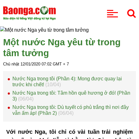
CHUYÊN MỤC
Một nước Nga yêu từ trong
tâm tưởng
Chủ nhật 12/01/2020
07:02
GMT + 7
Nước Nga trong tôi (Phần 4): Mong được quay lại
trước khi chết!
(10/04)
Nước Nga trong tôi: Tâm hồn quê hương ở đó! (Phần
3)
(06/04)
Nước Nga trong tôi: Dù tuyết có phủ trắng thì nơi đây
vẫn ấm áp! (Phần 2)
(06/04)
Với nước Nga, tôi chỉ có vài tuần trải nghiệm