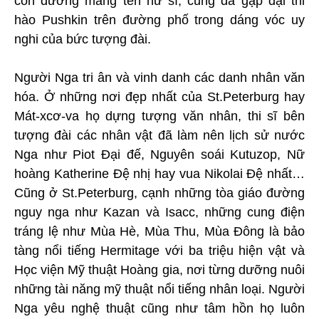
con đường mang tên nữ sĩ, cũng đã gặp đại thi
hào Pushkin trên đường phố trong dáng vóc uy
nghi của bức tượng đài.
Người Nga tri ân và vinh danh các danh nhân văn
hóa. Ở những nơi đẹp nhất của St.Peterburg hay
Mát-xcơ-va họ dựng tượng văn nhân, thi sĩ bên
tượng đài các nhân vật đã làm nên lịch sử nước
Nga như Piot Đại đế, Nguyên soái Kutuzop, Nữ
hoàng Katherine Đệ nhị hay vua Nikolai Đệ nhất…
Cũng ở St.Peterburg, cạnh những tòa giáo đường
nguy nga như Kazan và Isacc, những cung điện
tráng lệ như Mùa Hè, Mùa Thu, Mùa Đông là bảo
tàng nổi tiếng Hermitage với ba triệu hiện vật và
Học viện Mỹ thuật Hoàng gia, nơi từng dưỡng nuôi
những tài năng mỹ thuật nổi tiếng nhân loại. Người
Nga yêu nghệ thuật cũng như tâm hồn họ luôn