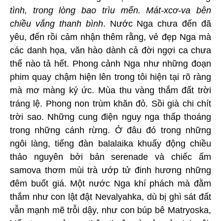
tình, trong lòng bao trìu mến. Mát-xcơ-va bên
chiều vắng thanh bình
. Nước Nga chưa đến đã
yêu, đến rồi cảm nhận thêm rằng, vẻ đẹp Nga mà
các danh họa, văn hào dành cả đời ngợi ca chưa
thể nào tả hết. Phong cảnh Nga như những đoạn
phim quay chậm hiện lên trong tôi hiện tại rõ ràng
mà mơ màng ký ức. Mùa thu vàng thắm đất trời
tráng lệ. Phong non trùm khăn đỏ. Sồi già chi chít
trời sao. Những cung điện nguy nga thấp thoáng
trong những cánh rừng. Ở đâu đó trong những
ngôi làng, tiếng đàn balalaika khuấy động chiều
thảo nguyên bởi bản serenade và chiếc ấm
samova thơm mùi trà ướp tử đinh hương những
đêm buốt giá. Một nước Nga khí phách mà đằm
thắm như con lật đật Nevalyahka, dù bị ghì sát đất
vẫn mạnh mẽ trỗi dậy, như con búp bê Matryoska,