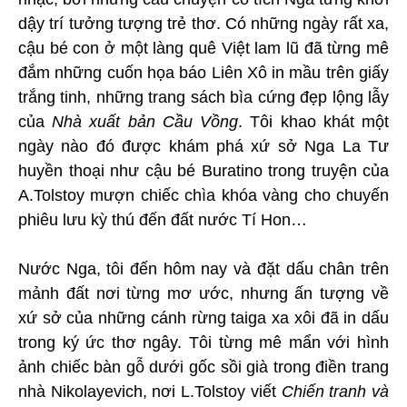
dậy trí tưởng tượng trẻ thơ. Có những ngày rất xa,
cậu bé con ở một làng quê Việt lam lũ đã từng mê
đắm những cuốn họa báo Liên Xô in mầu trên giấy
trắng tinh, những trang sách bìa cứng đẹp lộng lẫy
của
Nhà xuất bản Cầu Vồng
. Tôi khao khát một
ngày nào đó được khám phá xứ sở Nga La Tư
huyền thoại như cậu bé Buratino trong truyện của
A.Tolstoy mượn chiếc chìa khóa vàng cho chuyến
phiêu lưu kỳ thú đến đất nước Tí Hon…
Nước Nga, tôi đến hôm nay và đặt dấu chân trên
mảnh đất nơi từng mơ ước, nhưng ấn tượng về
xứ sở của những cánh rừng taiga xa xôi đã in dấu
trong ký ức thơ ngây. Tôi từng mê mẩn với hình
ảnh chiếc bàn gỗ dưới gốc sồi già trong điền trang
nhà Nikolayevich, nơi L.Tolstoy viết
Chiến tranh và