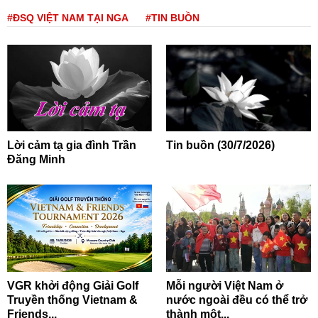
#ĐSQ VIỆT NAM TẠI NGA
#TIN BUỒN
Lời cảm tạ gia đình Trần
Tin buồn (30/7/2026)
Đăng Minh
VGR khởi động Giải Golf
Mỗi người Việt Nam ở
Truyền thống Vietnam &
nước ngoài đều có thể trở
Friends...
thành một...