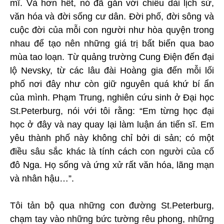
mĩ. Và hơn hết, nó đã gắn với chiều dài lịch sử,
văn hóa và đời sống cư dân. Đời phố, đời sông và
cuộc đời của mỗi con người như hòa quyện trong
nhau để tạo nên những giá trị bất biến qua bao
mùa tao loạn. Từ quảng trường Cung Điện đến đại
lộ Nevsky, từ các lâu đài Hoàng gia đến mỗi lối
phố nơi đây như còn giữ nguyên quá khứ bí ẩn
của mình. Phạm Trung, nghiên cứu sinh ở Đại học
St.Peterburg, nói với tôi rằng: “Em từng học đại
học ở đây và nay quay lại làm luận án tiến sĩ. Em
yêu thành phố này không chỉ bởi di sản; có một
điều sâu sắc khác là tính cách con người của cố
đô Nga. Họ sống và ứng xử rất văn hóa, lãng mạn
và nhân hậu…”.
Tôi tản bộ qua những con đường St.Peterburg,
chạm tay vào những bức tường rêu phong, những