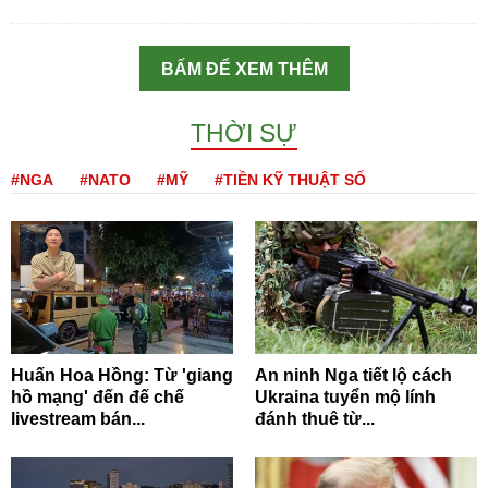
BẤM ĐỂ XEM THÊM
THỜI SỰ
#NGA
#NATO
#MỸ
#TIỀN KỸ THUẬT SỐ
Huấn Hoa Hồng: Từ 'giang
An ninh Nga tiết lộ cách
hồ mạng' đến đế chế
Ukraina tuyển mộ lính
livestream bán...
đánh thuê từ...