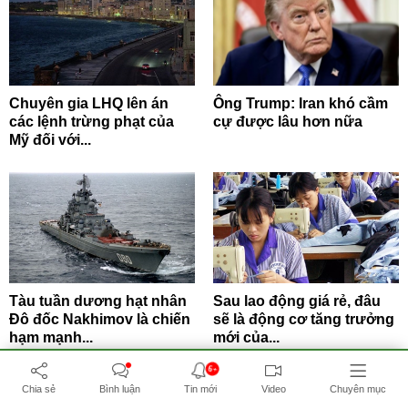
Chuyên gia LHQ lên án
Ông Trump: Iran khó cầm
các lệnh trừng phạt của
cự được lâu hơn nữa
Mỹ đối với...
Tàu tuần dương hạt nhân
Sau lao động giá rẻ, đâu
Đô đốc Nakhimov là chiến
sẽ là động cơ tăng trưởng
hạm mạnh...
mới của...
6+
Chia sẻ
Bình luận
Tin mới
Video
Chuyên mục