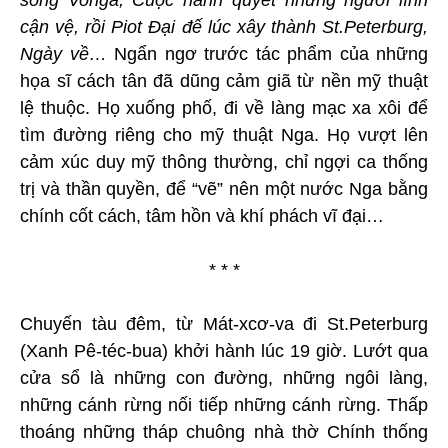
sông Vonga, Cuộc hành quyết những người lính
cận vệ, rồi Piot Đại đế lúc xây thành St.Peterburg,
Ngày về…
Ngẩn ngơ trước tác phẩm của những
họa sĩ cách tân đã dũng cảm giã từ nền mỹ thuật
lệ thuộc. Họ xuống phố, đi về làng mạc xa xôi để
tìm đường riêng cho mỹ thuật Nga. Họ vượt lên
cảm xúc duy mỹ thông thường, chỉ ngợi ca thống
trị và thần quyền, để “vẽ” nên một nước Nga bằng
chính cốt cách, tâm hồn và khí phách vĩ đại…
* * *
Chuyến tàu đêm, từ Mát-xcơ-va đi St.Peterburg
(Xanh Pê-téc-bua) khởi hành lúc 19 giờ. Lướt qua
cửa sổ là những con đường, những ngôi làng,
những cánh rừng nối tiếp những cánh rừng. Thấp
thoáng những tháp chuông nhà thờ Chính thống