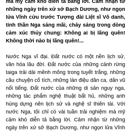
mà mỹ cảm khó diễn tả bằng lời. Cảm nhận từ
những ngày trên xứ sở Bạch Dương, như ngọn
lửa Vĩnh cửu trước Tượng đài Liệt sĩ Vô danh,
tinh thần Nga sáng mãi, cháy sáng trong dòng
cảm xúc thủy chung: Không ai bị lãng quên!
Không thời nào bị lãng quên!...
Nước Nga vĩ đại. Đất nước có một nền lịch sử,
văn hóa lâu đời. Đất nước của những cánh rừng
taiga trải dài mênh mông trong tuyết trắng, những
câu chuyện cổ tích, những làn điệu dân ca, dân vũ
nổi tiếng. Đất nước của những di sản nguy nga,
những tác phẩm nghệ thuật bất hủ, những anh
hùng dựng nên lịch sử và nghệ sĩ thiên tài. Với
nước Nga, tôi chỉ có vài tuần trải nghiệm mà mỹ
cảm khó diễn tả bằng lời. Cảm nhận từ những
ngày trên xứ sở Bạch Dương, như ngọn lửa Vĩnh