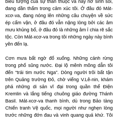
biểu tượng của sự thân thuộc và nảy nở sinh sôi,
đang dần thấm trong cảm xúc tôi. Ở đâu đó Mát-
xcơ-va, đang nóng lên những câu chuyện về sức
ép cấm vận, ở đâu đó vẫn nặng lòng bởi các âm
mưu khủng bố, ở đâu đó là những âm ỉ chia rẽ sắc
tộc. Còn Mát-xcơ-va trong tôi những ngày này bình
yên đến lạ.
Cơn mưa bất ngờ đổ xuống. Những cánh rừng
trong phố sũng nước. Đại lộ mênh mông dẫn tôi
đến “trái tim nước Nga”. Dòng người trôi bất tận
trên Quảng trường Đỏ, chờ viếng V.Lê-nin, khám
phá những di sản vĩ đại trong quần thể Điện
Kremlin và lắng tiếng chuông giáo đường Thánh
Basil. Mát-xcơ-va thanh bình, dù trong Bảo tàng
Chiến tranh Vệ quốc, mọi người như nghẹn lòng
trước những đớn đau và vinh quang quá khứ. Tôi