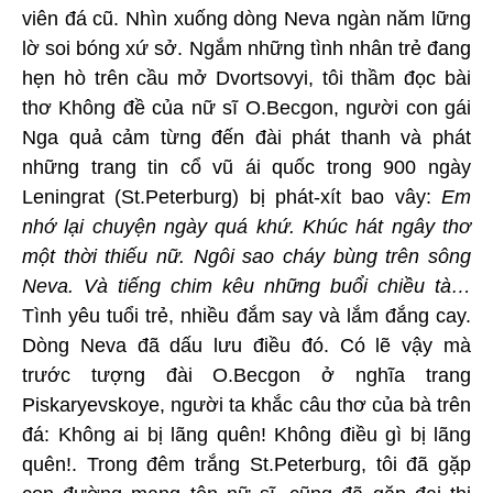
viên đá cũ. Nhìn xuống dòng Neva ngàn năm lững
lờ soi bóng xứ sở. Ngắm những tình nhân trẻ đang
hẹn hò trên cầu mở Dvortsovyi, tôi thầm đọc bài
thơ Không đề của nữ sĩ O.Becgon, người con gái
Nga quả cảm từng đến đài phát thanh và phát
những trang tin cổ vũ ái quốc trong 900 ngày
Leningrat (St.Peterburg) bị phát-xít bao vây:
Em
nhớ lại chuyện ngày quá khứ. Khúc hát ngây thơ
một thời thiếu nữ. Ngôi sao cháy bùng trên sông
Neva. Và tiếng chim kêu những buổi chiều tà…
Tình yêu tuổi trẻ, nhiều đắm say và lắm đắng cay.
Dòng Neva đã dấu lưu điều đó. Có lẽ vậy mà
trước tượng đài O.Becgon ở nghĩa trang
Piskaryevskoye, người ta khắc câu thơ của bà trên
đá: Không ai bị lãng quên! Không điều gì bị lãng
quên!. Trong đêm trắng St.Peterburg, tôi đã gặp