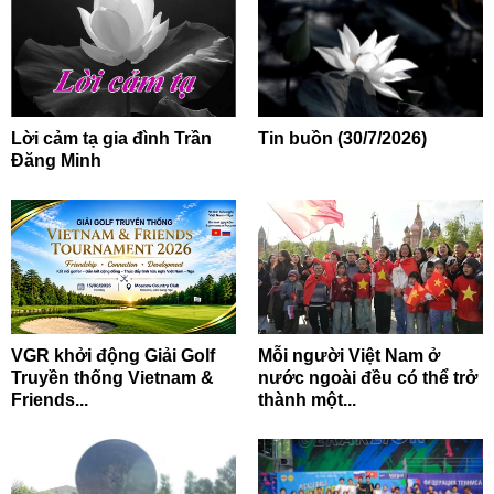
Lời cảm tạ gia đình Trần
Tin buồn (30/7/2026)
Đăng Minh
VGR khởi động Giải Golf
Mỗi người Việt Nam ở
Truyền thống Vietnam &
nước ngoài đều có thể trở
Friends...
thành một...