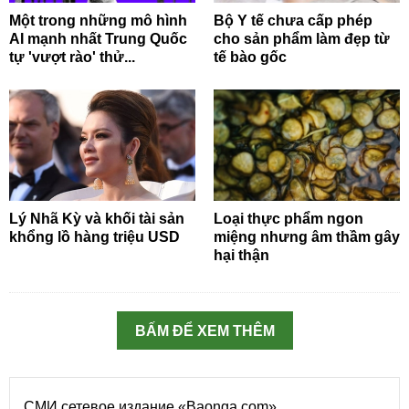
Một trong những mô hình
Bộ Y tế chưa cấp phép
AI mạnh nhất Trung Quốc
cho sản phẩm làm đẹp từ
tự 'vượt rào' thử...
tế bào gốc
Lý Nhã Kỳ và khối tài sản
Loại thực phẩm ngon
khổng lồ hàng triệu USD
miệng nhưng âm thầm gây
hại thận
BẤM ĐỂ XEM THÊM
СМИ сетевое издание «Baonga.com»