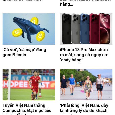
hàng...
'Cá voi', 'cá mập' đang
iPhone 18 Pro Max chưa
gom Bitcoin
ra mắt, song có nguy cơ
'cháy hàng'
Tuyển Việt Nam thắng
'Phải lòng' Việt Nam, đây
Campuchia: Đạt mục tiêu
là những lý do du khách