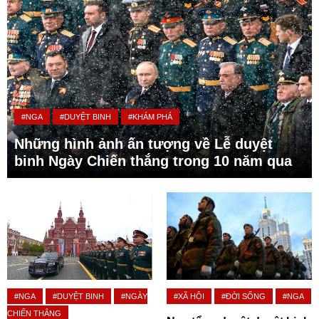
#NGA
#DUYỆT BINH
#KHÁM PHÁ
Những hình ảnh ấn tượng về Lễ duyệt
binh Ngày Chiến thắng trong 10 năm qua
#NGA
#DUYỆT BINH
#NGÀY
#XÃ HỘI
#ĐỜI SỐNG
#NGA
CHIẾN THẮNG