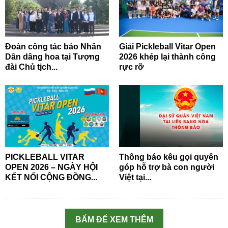
Đoàn công tác báo Nhân
Giải Pickleball Vitar Open
Dân dâng hoa tại Tượng
2026 khép lại thành công
đài Chủ tịch...
rực rỡ
PICKLEBALL VITAR
Thông báo kêu gọi quyên
OPEN 2026 – NGÀY HỘI
góp hỗ trợ bà con người
KẾT NỐI CỘNG ĐỒNG...
Việt tại...
BẤM ĐỂ XEM THÊM