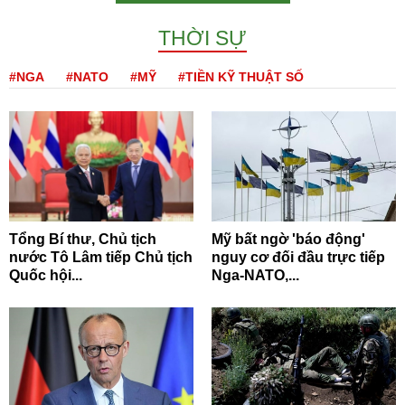
THỜI SỰ
#NGA
#NATO
#MỸ
#TIỀN KỸ THUẬT SỐ
Tổng Bí thư, Chủ tịch
Mỹ bất ngờ 'báo động'
nước Tô Lâm tiếp Chủ tịch
nguy cơ đối đầu trực tiếp
Quốc hội...
Nga-NATO,...