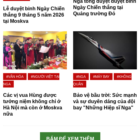
Nga tổng duyệt duyệt binh
Ngày Chiến thắng tại
Lễ duyệt binh Ngày Chiến
Quảng trường Đỏ
thắng 9 tháng 5 năm 2026
tại Moskva
#VĂN HÓA
#NGƯỜI VIỆT TẠI
#NGA
#MÁY BAY
#KHÔNG
NGA
QUÂN
Các vị vua Hùng được
Bảo vệ bầu trời: Sức mạnh
tưởng niệm không chỉ ở
và sự duyên dáng của đội
Hà Nội mà còn ở Moskva
bay "Những Hiệp sĩ Nga"
nữa
BẤM ĐỂ XEM THÊM