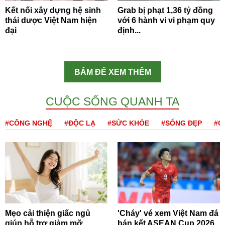
Kết nối xây dựng hệ sinh
Grab bị phạt 1,36 tỷ đồng
thái dược Việt Nam hiện
với 6 hành vi vi phạm quy
đại
định...
BẤM ĐỂ XEM THÊM
CUỘC SỐNG QUANH TA
#CÔNG NGHỆ
#ĐỘC LẠ
#SỨC KHỎE
#SỐNG ĐẸP
#Q
Mẹo cải thiện giấc ngủ
'Cháy' vé xem Việt Nam đá
giúp hỗ trợ giảm mỡ
bán kết ASEAN Cup 2026,