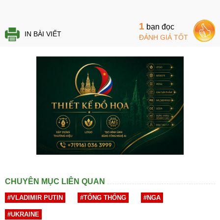
1
bạn đọc
IN BÀI VIẾT
ĐÁNH GIÁ TỐT
CHUYÊN MỤC LIÊN QUAN
#VLADIMIR PUTIN
#TỔNG THỐNG
#NGA
#UKRAINE