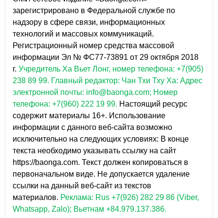
зарегистрировано в Федеральной службе по
надзору в сфере связи, информационных
технологий и массовых коммуникаций.
Регистрационный номер средства массовой
информации Эл № ФС77-73891 от 29 октября 2018
г.
Учредитель Ха Вьет Лонг, номер телефона: +7(905)
238 89 99.
Главный редактор: Чан Тхи Тху Ха: Адрес
электронной почты: info@baonga.com; Номер
телефона: +7(960) 222 19 99.
Настоящий ресурс
содержит материалы 16+. Использование
информации с данного веб-сайта возможно
исключительно на следующих условиях: В конце
текста необходимо указывать ссылку на сайт
https://baonga.com. Текст должен копироваться в
первоначальном виде. Не допускается удаление
ссылки на данный веб-сайт из текстов
материалов.
Реклама: Rus +7(926) 282 29 86 (Viber,
Whatsapp, Zalo); Вьетнам +84.979.137.386.