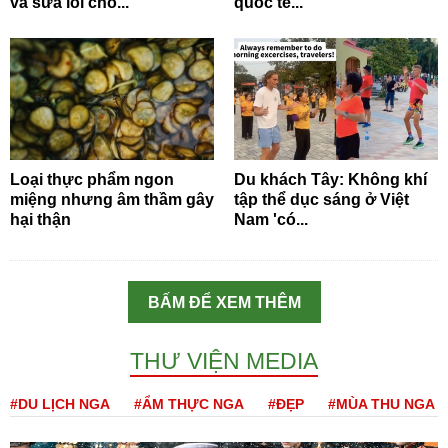
và sửa lỗi cho...
quốc tế...
Loại thực phẩm ngon
Du khách Tây: Không khí
miệng nhưng âm thầm gây
tập thể dục sáng ở Việt
hại thận
Nam 'có...
BẤM ĐỂ XEM THÊM
THƯ VIỆN MEDIA
#DU LỊCH NGA
#ẨM THỰC NGA
#ĐẸP
#MÙA THU NGA