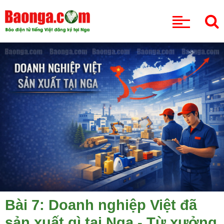
CHUYÊN MỤC
Bài 7: Doanh nghiệp Việt đã
sản xuất gì tại Nga - Từ xưởng