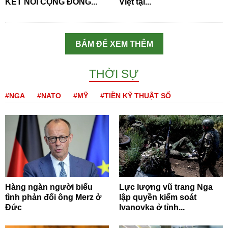
KẾT NỐI CỘNG ĐỒNG...
Việt tại...
BẤM ĐỂ XEM THÊM
THỜI SỰ
#NGA
#NATO
#MỸ
#TIỀN KỸ THUẬT SỐ
Hàng ngàn người biểu
Lực lượng vũ trang Nga
tình phản đối ông Merz ở
lập quyền kiểm soát
Đức
Ivanovka ở tỉnh...