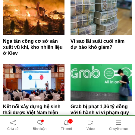
Nga tấn công cơ sở sản
Vì sao lãi suất cuối năm
xuất vũ khí, kho nhiên liệu
dự báo khó giảm?
ở Kiev
Kết nối xây dựng hệ sinh
Grab bị phạt 1,36 tỷ đồng
thái dược Việt Nam hiện
với 6 hành vi vi phạm quy
đại
định...
4+
Chia sẻ
Bình luận
Tin mới
Video
Chuyên mục