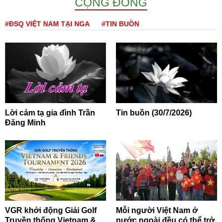
CỘNG ĐỒNG
#ĐSQ VIỆT NAM TẠI NGA
#TIN BUỒN
Lời cảm tạ gia đình Trần
Tin buồn (30/7/2026)
Đăng Minh
VGR khởi động Giải Golf
Mỗi người Việt Nam ở
Truyền thống Vietnam &
nước ngoài đều có thể trở