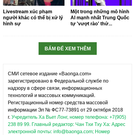
Livestream xúc phạm
Một trong những mô hình
người khác có thể bị xử lý
AI mạnh nhất Trung Quốc
hình sự
tự 'vượt rào' thử...
BẤM ĐỂ XEM THÊM
СМИ сетевое издание «Baonga.com»
зарегистрировано в Федеральной службе по
надзору в сфере связи, информационных
технологий и массовых коммуникаций.
Регистрационный номер средства массовой
информации Эл № ФС77-73891 от 29 октября 2018
г.
Учредитель Ха Вьет Лонг, номер телефона: +7(905)
238 89 99.
Главный редактор: Чан Тхи Тху Ха: Адрес
электронной почты: info@baonga.com; Номер