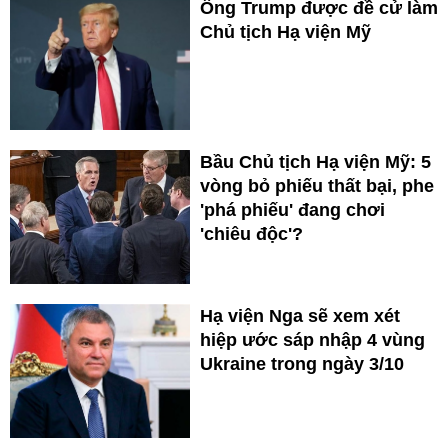
Ông Trump được đề cử làm
Chủ tịch Hạ viện Mỹ
Bầu Chủ tịch Hạ viện Mỹ: 5
vòng bỏ phiếu thất bại, phe
'phá phiếu' đang chơi
'chiêu độc'?
Hạ viện Nga sẽ xem xét
hiệp ước sáp nhập 4 vùng
Ukraine trong ngày 3/10