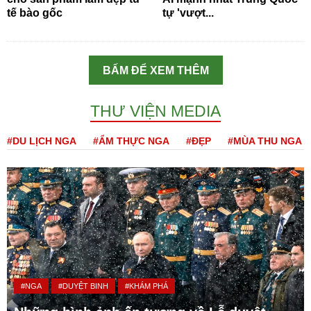
tế bào gốc
tự 'vượt...
BẤM ĐỂ XEM THÊM
THƯ VIỆN MEDIA
#DU LỊCH NGA
#ẨM THỰC NGA
#ĐẸP
#MÙA THU NGA
#NGA
#DUYỆT BINH
#KHÁM PHÁ