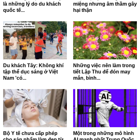
là những lý do du khách
miệng nhưng âm thầm gây
quốc tế...
hại thận
Du khách Tây: Không khí
Những việc nên làm trong
tập thể dục sáng ở Việt
tiết Lập Thu để đón may
Nam 'có...
mắn, bình...
Bộ Y tế chưa cấp phép
Một trong những mô hình
cho sản phẩm làm đẹp từ
AI mạnh nhất Trung Quốc