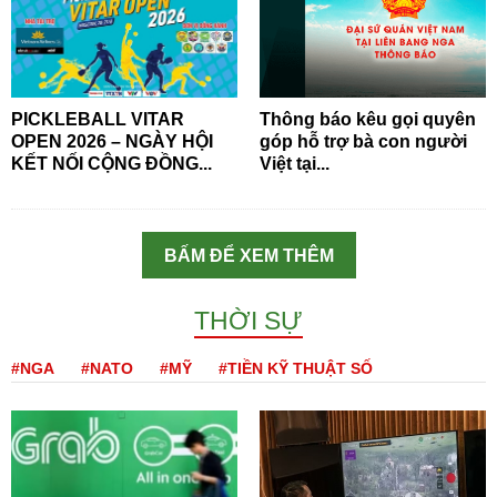
PICKLEBALL VITAR
Thông báo kêu gọi quyên
OPEN 2026 – NGÀY HỘI
góp hỗ trợ bà con người
KẾT NỐI CỘNG ĐỒNG...
Việt tại...
BẤM ĐỂ XEM THÊM
THỜI SỰ
#NGA
#NATO
#MỸ
#TIỀN KỸ THUẬT SỐ