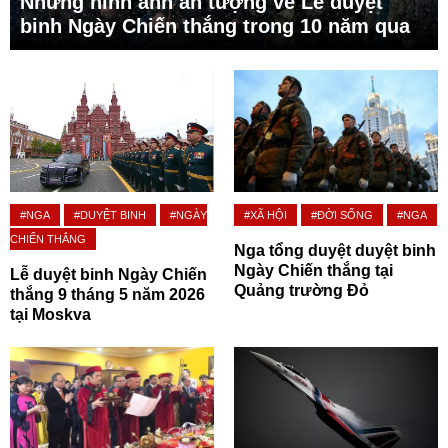
Những hình ảnh ấn tượng về Lễ duyệt
binh Ngày Chiến thắng trong 10 năm qua
#NGA
#DUYỆT BINH
#NGÀY
#XÃ HỘI
#ĐỜI SỐNG
#NGA
CHIẾN THẮNG
Nga tổng duyệt duyệt binh
Ngày Chiến thắng tại
Lễ duyệt binh Ngày Chiến
Quảng trường Đỏ
thắng 9 tháng 5 năm 2026
tại Moskva