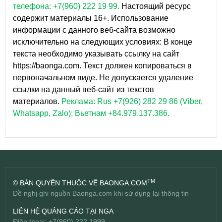
телефона: +7(960) 222 19 99.
Настоящий ресурс
содержит материалы 16+. Использование
информации с данного веб-сайта возможно
исключительно на следующих условиях: В конце
текста необходимо указывать ссылку на сайт
https://baonga.com. Текст должен копироваться в
первоначальном виде. Не допускается удаление
ссылки на данный веб-сайт из текстов
материалов.
Реклама: Rus +7(926) 282 29 86 (Viber,
Whatsapp, Zalo); Вьетнам +84.979.137.386.
TM
© BẢN QUYỀN THUỘC VỀ BAONGA.COM
Đề nghị ghi nguồn Baonga.com khi sử dụng lại thông tin
LIÊN HỆ QUẢNG CÁO TẠI NGA
Điện thoại: +7(960) 222 1999