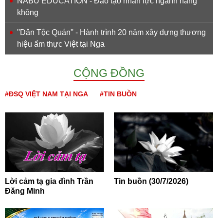
NABU EDUCATION - Đào tạo nhân lực ngành hàng
không
''Dân Tộc Quán'' - Hành trình 20 năm xây dựng thương
hiệu ẩm thực Việt tại Nga
CỘNG ĐỒNG
#ĐSQ VIỆT NAM TẠI NGA
#TIN BUỒN
Lời cảm tạ gia đình Trần
Tin buồn (30/7/2026)
Đăng Minh