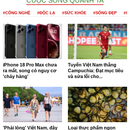
CUỘC SỐNG QUANH TA
#CÔNG NGHỆ
#ĐỘC LẠ
#SỨC KHỎE
#SỐNG ĐẸP
#Q
iPhone 18 Pro Max chưa
Tuyển Việt Nam thắng
ra mắt, song có nguy cơ
Campuchia: Đạt mục tiêu
'cháy hàng'
và sửa lỗi cho...
'Phải lòng' Việt Nam, đây
Loại thực phẩm ngon