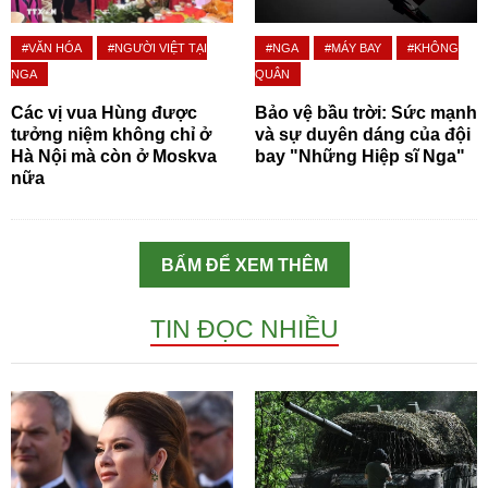
#VĂN HÓA
#NGƯỜI VIỆT TẠI
#NGA
#MÁY BAY
#KHÔNG
NGA
QUÂN
Các vị vua Hùng được
Bảo vệ bầu trời: Sức mạnh
tưởng niệm không chỉ ở
và sự duyên dáng của đội
Hà Nội mà còn ở Moskva
bay "Những Hiệp sĩ Nga"
nữa
BẤM ĐỂ XEM THÊM
TIN ĐỌC NHIỀU