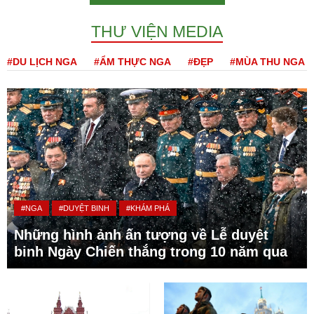
THƯ VIỆN MEDIA
#DU LỊCH NGA
#ẨM THỰC NGA
#ĐẸP
#MÙA THU NGA
#NGA
#DUYỆT BINH
#KHÁM PHÁ
Những hình ảnh ấn tượng về Lễ duyệt
binh Ngày Chiến thắng trong 10 năm qua