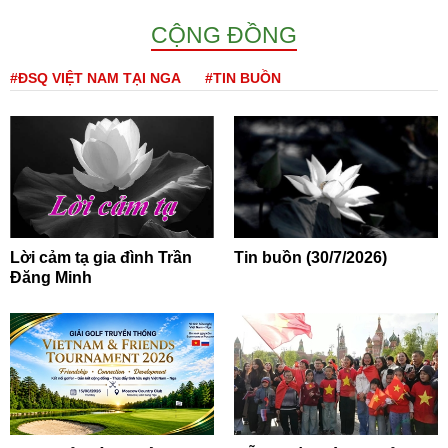
CỘNG ĐỒNG
#ĐSQ VIỆT NAM TẠI NGA
#TIN BUỒN
Lời cảm tạ gia đình Trần
Tin buồn (30/7/2026)
Đăng Minh