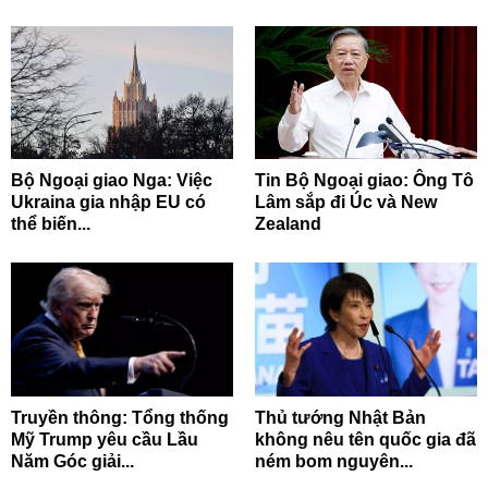
Bộ Ngoại giao Nga: Việc
Tin Bộ Ngoại giao: Ông Tô
Ukraina gia nhập EU có
Lâm sắp đi Úc và New
thể biến...
Zealand
Truyền thông: Tổng thống
Thủ tướng Nhật Bản
Mỹ Trump yêu cầu Lầu
không nêu tên quốc gia đã
Năm Góc giải...
ném bom nguyên...