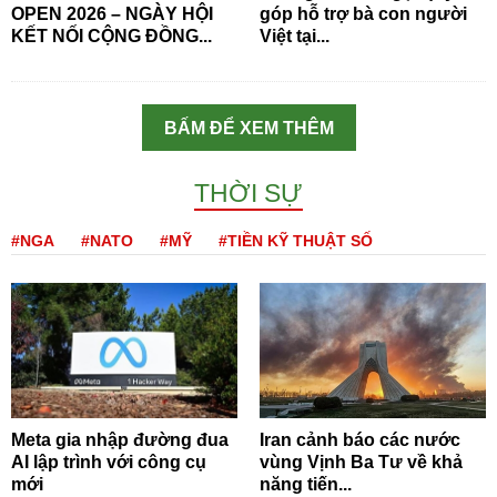
OPEN 2026 – NGÀY HỘI
góp hỗ trợ bà con người
KẾT NỐI CỘNG ĐỒNG...
Việt tại...
BẤM ĐỂ XEM THÊM
THỜI SỰ
#NGA
#NATO
#MỸ
#TIỀN KỸ THUẬT SỐ
Meta gia nhập đường đua
Iran cảnh báo các nước
AI lập trình với công cụ
vùng Vịnh Ba Tư về khả
mới
năng tiến...