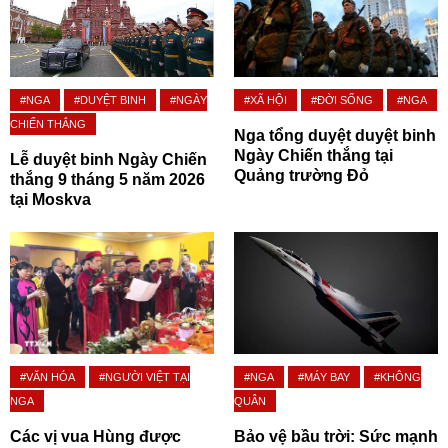
#NGA
#DUYỆT BINH
#NGÀY
#XÃ HỘI
#ĐỜI SỐNG
#NGA
CHIẾN THẮNG
Nga tổng duyệt duyệt binh
Ngày Chiến thắng tại
Lễ duyệt binh Ngày Chiến
Quảng trường Đỏ
thắng 9 tháng 5 năm 2026
tại Moskva
#VĂN HÓA
#NGƯỜI VIỆT TẠI
#NGA
#MÁY BAY
#KHÔNG
NGA
QUÂN
Các vị vua Hùng được
Bảo vệ bầu trời: Sức mạnh