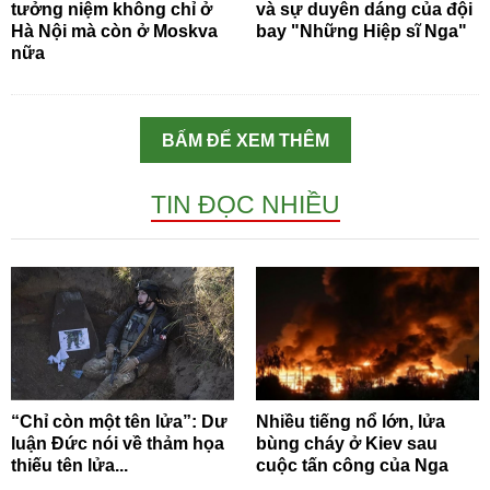
tưởng niệm không chỉ ở
và sự duyên dáng của đội
Hà Nội mà còn ở Moskva
bay "Những Hiệp sĩ Nga"
nữa
BẤM ĐỂ XEM THÊM
TIN ĐỌC NHIỀU
“Chỉ còn một tên lửa”: Dư
Nhiều tiếng nổ lớn, lửa
luận Đức nói về thảm họa
bùng cháy ở Kiev sau
thiếu tên lửa...
cuộc tấn công của Nga