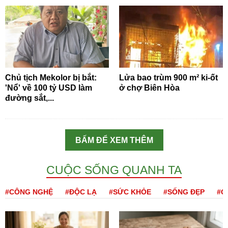
Chủ tịch Mekolor bị bắt:
Lửa bao trùm 900 m² ki-ốt
'Nổ' về 100 tỷ USD làm
ở chợ Biên Hòa
đường sắt,...
BẤM ĐỂ XEM THÊM
CUỘC SỐNG QUANH TA
#CÔNG NGHỆ
#ĐỘC LẠ
#SỨC KHỎE
#SỐNG ĐẸP
#Q