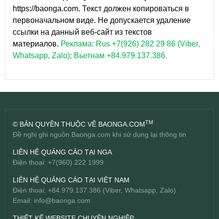
https://baonga.com. Текст должен копироваться в
первоначальном виде. Не допускается удаление
ссылки на данный веб-сайт из текстов
материалов.
Реклама: Rus +7(926) 282 29 86 (Viber,
Whatsapp, Zalo); Вьетнам +84.979.137.386.
TM
© BẢN QUYỀN THUỘC VỀ BAONGA.COM
Đề nghị ghi nguồn Baonga.com khi sử dụng lại thông tin
LIÊN HỆ QUẢNG CÁO TẠI NGA
Điện thoại: +7(960) 222 1999
LIÊN HỆ QUẢNG CÁO TẠI VIỆT NAM
Điện thoại: +84.979.137.386 (Viber, Whatsapp, Zalo)
Email:
info@baonga.com
THIẾT KẾ WEBSITE CHUYÊN NGHIỆP