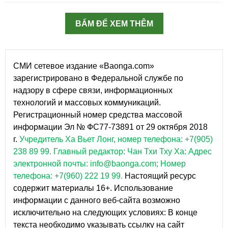
BẤM ĐỂ XEM THÊM
СМИ сетевое издание «Baonga.com»
зарегистрировано в Федеральной службе по
надзору в сфере связи, информационных
технологий и массовых коммуникаций.
Регистрационный номер средства массовой
информации Эл № ФС77-73891 от 29 октября 2018
г.
Учредитель Ха Вьет Лонг, номер телефона: +7(905)
238 89 99.
Главный редактор: Чан Тхи Тху Ха: Адрес
электронной почты: info@baonga.com; Номер
телефона: +7(960) 222 19 99.
Настоящий ресурс
содержит материалы 16+. Использование
информации с данного веб-сайта возможно
исключительно на следующих условиях: В конце
текста необходимо указывать ссылку на сайт