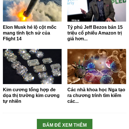
Elon Musk hé lộ cột mốc
Tỷ phú Jeff Bezos bán 15
mang tính lịch sử của
triệu cổ phiếu Amazon trị
Flight 14
giá hơn...
Kim cương tổng hợp đe
Các nhà khoa học Nga tạo
dọa thị trường kim cương
ra chương trình tìm kiếm
tự nhiên
các...
BẤM ĐỂ XEM THÊM