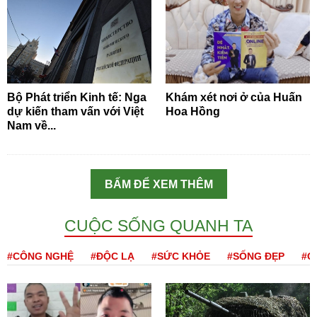
Bộ Phát triển Kinh tế: Nga
Khám xét nơi ở của Huấn
dự kiến tham vấn với Việt
Hoa Hồng
Nam về...
BẤM ĐỂ XEM THÊM
CUỘC SỐNG QUANH TA
#CÔNG NGHỆ
#ĐỘC LẠ
#SỨC KHỎE
#SỐNG ĐẸP
#Q