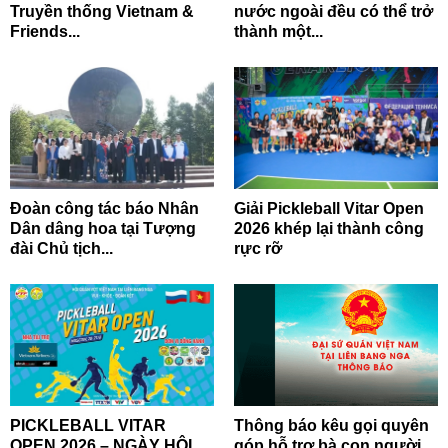
Truyền thống Vietnam &
nước ngoài đều có thể trở
Friends...
thành một...
Đoàn công tác báo Nhân
Giải Pickleball Vitar Open
Dân dâng hoa tại Tượng
2026 khép lại thành công
đài Chủ tịch...
rực rỡ
PICKLEBALL VITAR
Thông báo kêu gọi quyên
OPEN 2026 – NGÀY HỘI
góp hỗ trợ bà con người