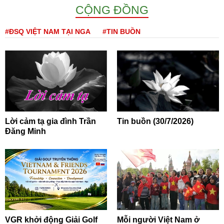
CỘNG ĐỒNG
#ĐSQ VIỆT NAM TẠI NGA
#TIN BUỒN
Lời cảm tạ gia đình Trần
Tin buồn (30/7/2026)
Đăng Minh
VGR khởi động Giải Golf
Mỗi người Việt Nam ở