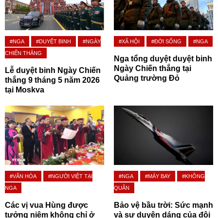
#NGA
#DUYỆT BINH
#NGÀY
#XÃ HỘI
#ĐỜI SỐNG
#NGA
CHIẾN THẮNG
Nga tổng duyệt duyệt binh
Ngày Chiến thắng tại
Lễ duyệt binh Ngày Chiến
Quảng trường Đỏ
thắng 9 tháng 5 năm 2026
tại Moskva
#VĂN HÓA
#NGƯỜI VIỆT TẠI
#NGA
#MÁY BAY
#KHÔNG
NGA
QUÂN
Các vị vua Hùng được
Bảo vệ bầu trời: Sức mạnh
tưởng niệm không chỉ ở
và sự duyên dáng của đội