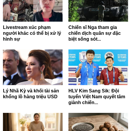
Livestream xúc phạm
Chiến sĩ Nga tham gia
người khác có thể bị xử lý
chiến dịch quân sự đặc
hình sự
biệt sống sót...
Lý Nhã Kỳ và khối tài sản
HLV Kim Sang Sik: Đội
khổng lồ hàng triệu USD
tuyển Việt Nam quyết tâm
giành chiến...