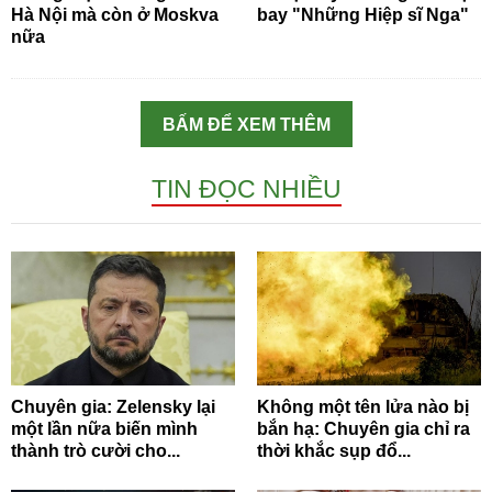
Hà Nội mà còn ở Moskva
bay "Những Hiệp sĩ Nga"
nữa
BẤM ĐỂ XEM THÊM
TIN ĐỌC NHIỀU
Chuyên gia: Zelensky lại
Không một tên lửa nào bị
một lần nữa biến mình
bắn hạ: Chuyên gia chỉ ra
thành trò cười cho...
thời khắc sụp đổ...