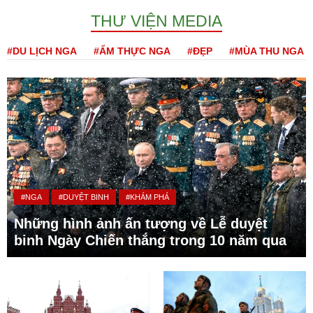
THƯ VIỆN MEDIA
#DU LỊCH NGA
#ẨM THỰC NGA
#ĐẸP
#MÙA THU NGA
#NGA
#DUYỆT BINH
#KHÁM PHÁ
Những hình ảnh ấn tượng về Lễ duyệt
binh Ngày Chiến thắng trong 10 năm qua