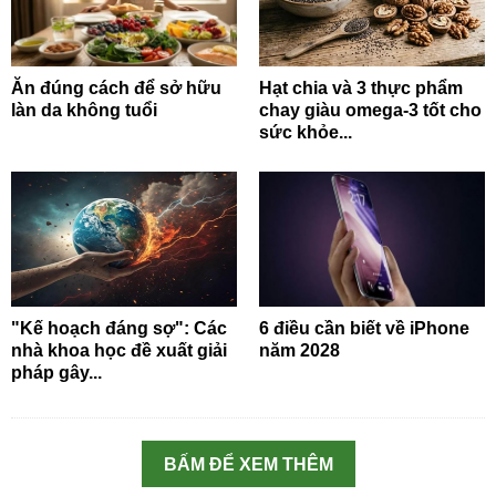
Ăn đúng cách để sở hữu
Hạt chia và 3 thực phẩm
làn da không tuổi
chay giàu omega-3 tốt cho
sức khỏe...
"Kế hoạch đáng sợ": Các
6 điều cần biết về iPhone
nhà khoa học đề xuất giải
năm 2028
pháp gây...
BẤM ĐỂ XEM THÊM