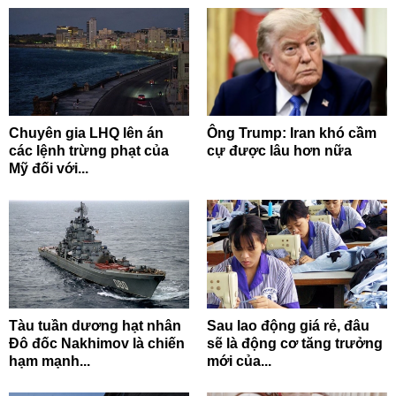
Chuyên gia LHQ lên án
Ông Trump: Iran khó cầm
các lệnh trừng phạt của
cự được lâu hơn nữa
Mỹ đối với...
Tàu tuần dương hạt nhân
Sau lao động giá rẻ, đâu
Đô đốc Nakhimov là chiến
sẽ là động cơ tăng trưởng
hạm mạnh...
mới của...