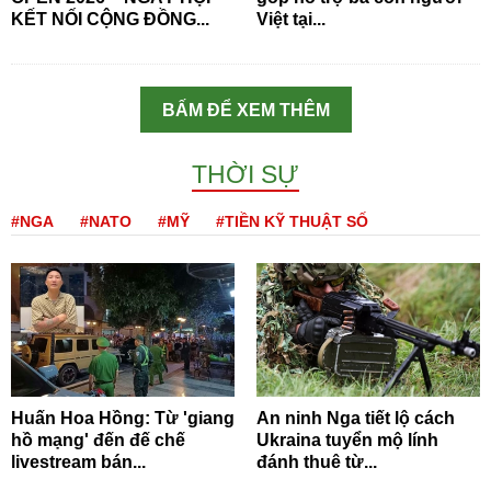
KẾT NỐI CỘNG ĐỒNG...
Việt tại...
BẤM ĐỂ XEM THÊM
THỜI SỰ
#NGA
#NATO
#MỸ
#TIỀN KỸ THUẬT SỐ
Huấn Hoa Hồng: Từ 'giang
An ninh Nga tiết lộ cách
hồ mạng' đến đế chế
Ukraina tuyển mộ lính
livestream bán...
đánh thuê từ...