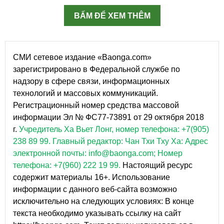
BẤM ĐỂ XEM THÊM
СМИ сетевое издание «Baonga.com»
зарегистрировано в Федеральной службе по
надзору в сфере связи, информационных
технологий и массовых коммуникаций.
Регистрационный номер средства массовой
информации Эл № ФС77-73891 от 29 октября 2018
г.
Учредитель Ха Вьет Лонг, номер телефона: +7(905)
238 89 99.
Главный редактор: Чан Тхи Тху Ха: Адрес
электронной почты: info@baonga.com; Номер
телефона: +7(960) 222 19 99.
Настоящий ресурс
содержит материалы 16+. Использование
информации с данного веб-сайта возможно
исключительно на следующих условиях: В конце
текста необходимо указывать ссылку на сайт