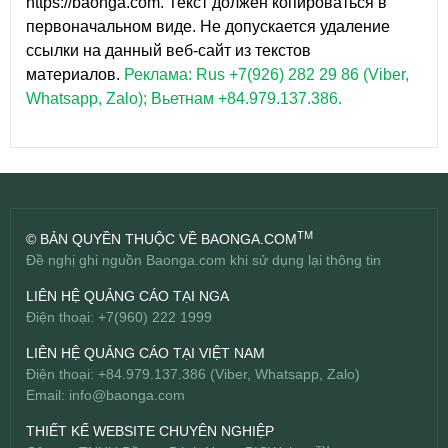
https://baonga.com. Текст должен копироваться в
первоначальном виде. Не допускается удаление
ссылки на данный веб-сайт из текстов
материалов.
Реклама: Rus +7(926) 282 29 86 (Viber,
Whatsapp, Zalo); Вьетнам +84.979.137.386.
TM
© BẢN QUYỀN THUỘC VỀ BAONGA.COM
Đề nghị ghi nguồn Baonga.com khi sử dụng lại thông tin
LIÊN HỆ QUẢNG CÁO TẠI NGA
Điện thoại: +7(960) 222 1999
LIÊN HỆ QUẢNG CÁO TẠI VIỆT NAM
Điện thoại: +84.979.137.386 (Viber, Whatsapp, Zalo)
Email:
info@baonga.com
THIẾT KẾ WEBSITE CHUYÊN NGHIỆP