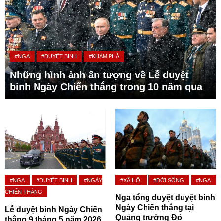
#NGA
#DUYỆT BINH
#KHÁM PHÁ
Những hình ảnh ấn tượng về Lễ duyệt
binh Ngày Chiến thắng trong 10 năm qua
#NGA
#DUYỆT BINH
#NGÀY
#XÃ HỘI
#ĐỜI SỐNG
#NGA
CHIẾN THẮNG
Nga tổng duyệt duyệt binh
Ngày Chiến thắng tại
Lễ duyệt binh Ngày Chiến
Quảng trường Đỏ
thắng 9 tháng 5 năm 2026