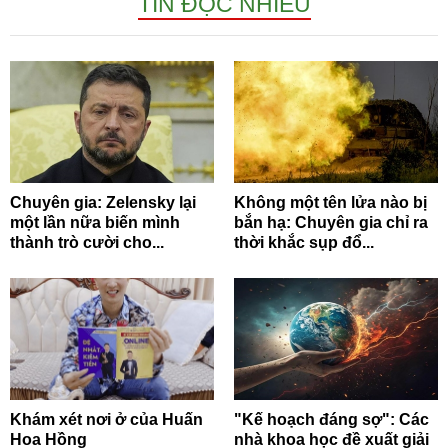
TIN ĐỌC NHIỀU
Chuyên gia: Zelensky lại
Không một tên lửa nào bị
một lần nữa biến mình
bắn hạ: Chuyên gia chỉ ra
thành trò cười cho...
thời khắc sụp đổ...
Khám xét nơi ở của Huấn
"Kế hoạch đáng sợ": Các
Hoa Hồng
nhà khoa học đề xuất giải