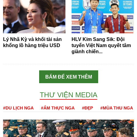
Lý Nhã Kỳ và khối tài sản
HLV Kim Sang Sik: Đội
khổng lồ hàng triệu USD
tuyển Việt Nam quyết tâm
giành chiến...
BẤM ĐỂ XEM THÊM
THƯ VIỆN MEDIA
#DU LỊCH NGA
#ẨM THỰC NGA
#ĐẸP
#MÙA THU NGA