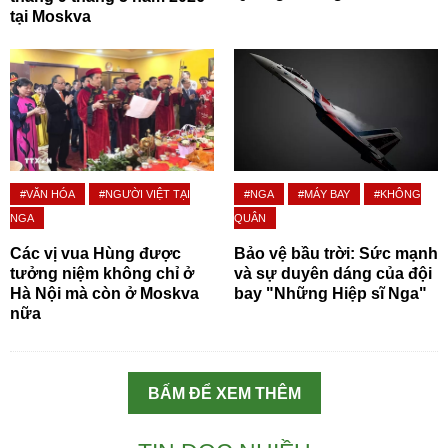
tại Moskva
#VĂN HÓA
#NGƯỜI VIỆT TẠI
#NGA
#MÁY BAY
#KHÔNG
NGA
QUÂN
Các vị vua Hùng được
Bảo vệ bầu trời: Sức mạnh
tưởng niệm không chỉ ở
và sự duyên dáng của đội
Hà Nội mà còn ở Moskva
bay "Những Hiệp sĩ Nga"
nữa
BẤM ĐỂ XEM THÊM