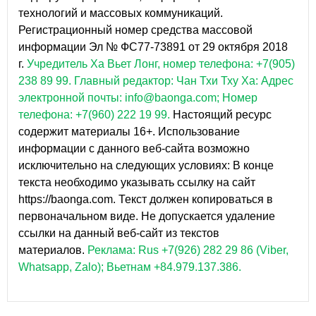
технологий и массовых коммуникаций.
Регистрационный номер средства массовой
информации Эл № ФС77-73891 от 29 октября 2018
г.
Учредитель Ха Вьет Лонг, номер телефона: +7(905)
238 89 99.
Главный редактор: Чан Тхи Тху Ха: Адрес
электронной почты: info@baonga.com; Номер
телефона: +7(960) 222 19 99.
Настоящий ресурс
содержит материалы 16+. Использование
информации с данного веб-сайта возможно
исключительно на следующих условиях: В конце
текста необходимо указывать ссылку на сайт
https://baonga.com. Текст должен копироваться в
первоначальном виде. Не допускается удаление
ссылки на данный веб-сайт из текстов
материалов.
Реклама: Rus +7(926) 282 29 86 (Viber,
Whatsapp, Zalo); Вьетнам +84.979.137.386.