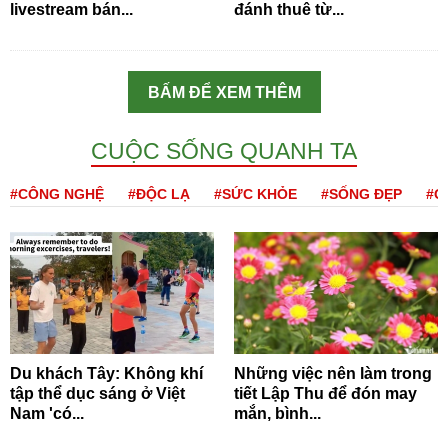
livestream bán...
đánh thuê từ...
BẤM ĐỂ XEM THÊM
CUỘC SỐNG QUANH TA
#CÔNG NGHỆ
#ĐỘC LẠ
#SỨC KHỎE
#SỐNG ĐẸP
#Q
Du khách Tây: Không khí
Những việc nên làm trong
tập thể dục sáng ở Việt
tiết Lập Thu để đón may
Nam 'có...
mắn, bình...