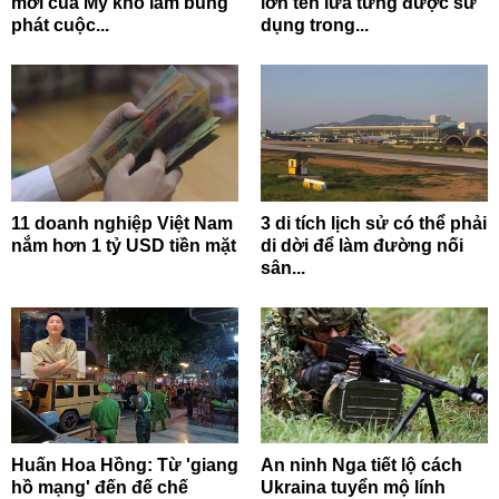
mới của Mỹ khó làm bùng
lớn tên lửa từng được sử
phát cuộc...
dụng trong...
11 doanh nghiệp Việt Nam
3 di tích lịch sử có thể phải
nắm hơn 1 tỷ USD tiền mặt
di dời để làm đường nối
sân...
Huấn Hoa Hồng: Từ 'giang
An ninh Nga tiết lộ cách
hồ mạng' đến đế chế
Ukraina tuyển mộ lính