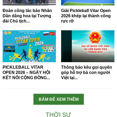
Đoàn công tác báo Nhân
Giải Pickleball Vitar Open
Dân dâng hoa tại Tượng
2026 khép lại thành công
đài Chủ tịch...
rực rỡ
PICKLEBALL VITAR
Thông báo kêu gọi quyên
OPEN 2026 – NGÀY HỘI
góp hỗ trợ bà con người
KẾT NỐI CỘNG ĐỒNG...
Việt tại...
BẤM ĐỂ XEM THÊM
THỜI SỰ