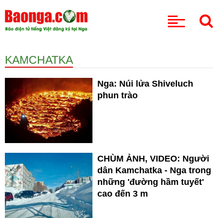
CHUYÊN MỤC
KAMCHATKA
Nga: Núi lửa Shiveluch
phun trào
CHÙM ẢNH, VIDEO: Người
dân Kamchatka - Nga trong
những 'đường hầm tuyết'
cao đến 3 m