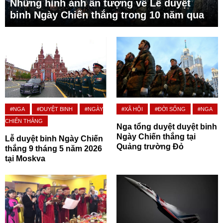
Những hình ảnh ấn tượng về Lễ duyệt
binh Ngày Chiến thắng trong 10 năm qua
#NGA
#DUYỆT BINH
#NGÀY
#XÃ HỘI
#ĐỜI SỐNG
#NGA
CHIẾN THẮNG
Nga tổng duyệt duyệt binh
Ngày Chiến thắng tại
Lễ duyệt binh Ngày Chiến
Quảng trường Đỏ
thắng 9 tháng 5 năm 2026
tại Moskva