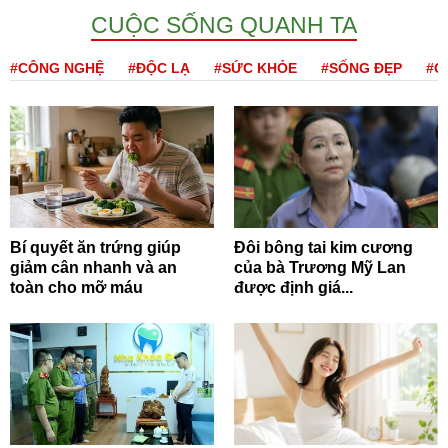
CUỘC SỐNG QUANH TA
#CÔNG NGHỆ
#ĐỘC LẠ
#SỨC KHỎE
#SỐNG ĐẸP
#Q
Bí quyết ăn trứng giúp
Đôi bông tai kim cương
giảm cân nhanh và an
của bà Trương Mỹ Lan
toàn cho mỡ máu
được định giá...