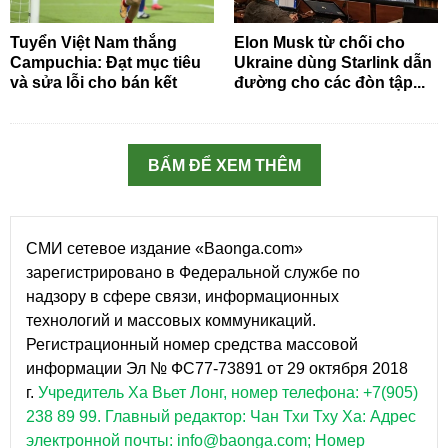
Tuyển Việt Nam thắng
Elon Musk từ chối cho
Campuchia: Đạt mục tiêu
Ukraine dùng Starlink dẫn
và sửa lỗi cho bán kết
đường cho các đòn tập...
BẤM ĐỂ XEM THÊM
СМИ сетевое издание «Baonga.com»
зарегистрировано в Федеральной службе по
надзору в сфере связи, информационных
технологий и массовых коммуникаций.
Регистрационный номер средства массовой
информации Эл № ФС77-73891 от 29 октября 2018
г.
Учредитель Ха Вьет Лонг, номер телефона: +7(905)
238 89 99.
Главный редактор: Чан Тхи Тху Ха: Адрес
электронной почты: info@baonga.com; Номер