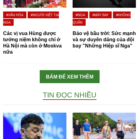
#VĂN HÓA
#NGƯỜI VIỆT TẠI
#NGA
#MÁY BAY
#KHÔNG
NGA
QUÂN
Các vị vua Hùng được
Bảo vệ bầu trời: Sức mạnh
tưởng niệm không chỉ ở
và sự duyên dáng của đội
Hà Nội mà còn ở Moskva
bay "Những Hiệp sĩ Nga"
nữa
BẤM ĐỂ XEM THÊM
TIN ĐỌC NHIỀU