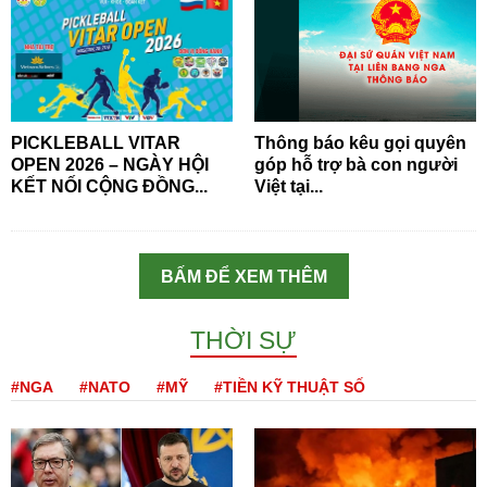
PICKLEBALL VITAR
Thông báo kêu gọi quyên
OPEN 2026 – NGÀY HỘI
góp hỗ trợ bà con người
KẾT NỐI CỘNG ĐỒNG...
Việt tại...
BẤM ĐỂ XEM THÊM
THỜI SỰ
#NGA
#NATO
#MỸ
#TIỀN KỸ THUẬT SỐ