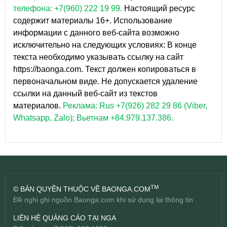
телефона: +7(960) 222 19 99.
Настоящий ресурс
содержит материалы 16+. Использование
информации с данного веб-сайта возможно
исключительно на следующих условиях: В конце
текста необходимо указывать ссылку на сайт
https://baonga.com. Текст должен копироваться в
первоначальном виде. Не допускается удаление
ссылки на данный веб-сайт из текстов
материалов.
Реклама: Rus +7(926) 282 29 86 (Viber,
Whatsapp, Zalo); Вьетнам +84.979.137.386.
TM
© BẢN QUYỀN THUỘC VỀ BAONGA.COM
Đề nghị ghi nguồn Baonga.com khi sử dụng lại thông tin
LIÊN HỆ QUẢNG CÁO TẠI NGA