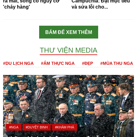
ra mắt, song có nguy cơ
Campuchia: Đạt mục tiêu
'cháy hàng'
và sửa lỗi cho...
BẤM ĐỂ XEM THÊM
THƯ VIỆN MEDIA
#DU LỊCH NGA
#ẨM THỰC NGA
#ĐẸP
#MÙA THU NGA
#NGA
#DUYỆT BINH
#KHÁM PHÁ