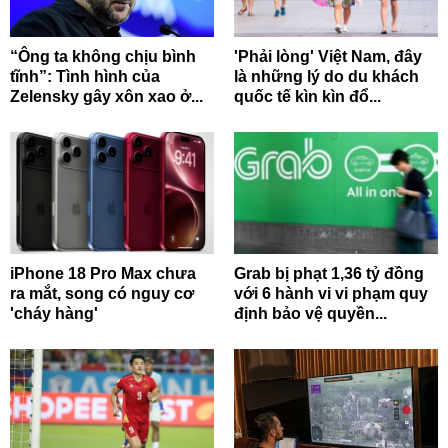
“Ông ta không chịu bình
'Phải lòng' Việt Nam, đây
tĩnh”: Tình hình của
là những lý do du khách
Zelensky gây xôn xao ở...
quốc tế kìn kìn đổ...
iPhone 18 Pro Max chưa
Grab bị phạt 1,36 tỷ đồng
ra mắt, song có nguy cơ
với 6 hành vi vi phạm quy
'cháy hàng'
định bảo vệ quyền...