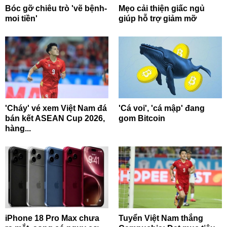
Bóc gỡ chiêu trò 'vẽ bệnh-
Mẹo cải thiện giấc ngủ
moi tiền'
giúp hỗ trợ giảm mỡ
'Cháy' vé xem Việt Nam đá
'Cá voi', 'cá mập' đang
bán kết ASEAN Cup 2026,
gom Bitcoin
hàng...
iPhone 18 Pro Max chưa
Tuyển Việt Nam thắng