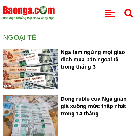
CHUYÊN MỤC
NGOẠI TỆ
Nga tạm ngừng mọi giao
dịch mua bán ngoại tệ
trong tháng 3
Đồng ruble của Nga giảm
giá xuống mức thấp nhất
trong 14 tháng