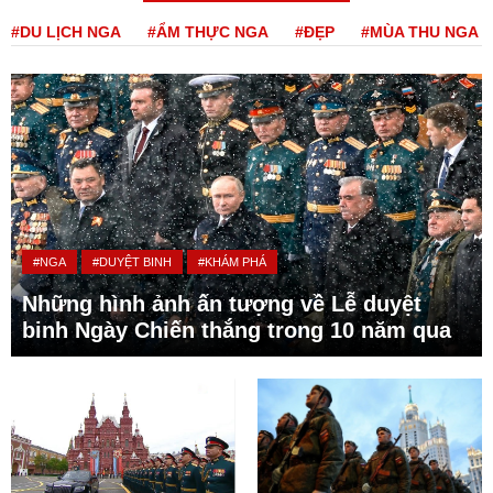
#DU LỊCH NGA
#ẨM THỰC NGA
#ĐẸP
#MÙA THU NGA
#NGA
#DUYỆT BINH
#KHÁM PHÁ
Những hình ảnh ấn tượng về Lễ duyệt
binh Ngày Chiến thắng trong 10 năm qua