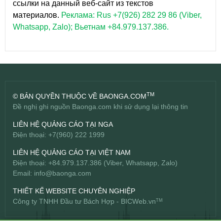
ссылки на данный веб-сайт из текстов
материалов.
Реклама: Rus +7(926) 282 29 86 (Viber,
Whatsapp, Zalo); Вьетнам +84.979.137.386.
TM
© BẢN QUYỀN THUỘC VỀ BAONGA.COM
Đề nghị ghi nguồn Baonga.com khi sử dụng lại thông tin
LIÊN HỆ QUẢNG CÁO TẠI NGA
Điện thoại: +7(960) 222 1999
LIÊN HỆ QUẢNG CÁO TẠI VIỆT NAM
Điện thoại: +84.979.137.386 (Viber, Whatsapp, Zalo)
Email:
info@baonga.com
THIẾT KẾ WEBSITE CHUYÊN NGHIỆP
Công ty TNHH Đầu tư Bách Hợp -
BICWeb.vn
TM