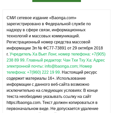
СМИ сетевое издание «Baonga.com»
зарегистрировано в Федеральной службе по
надзору в сфере связи, информационных
технологий и массовых коммуникаций.
Регистрационный номер средства массовой
информации Эл № ФС77-73891 от 29 октября 2018
г.
Учредитель Ха Вьет Лонг, номер телефона: +7(905)
238 89 99.
Главный редактор: Чан Тхи Тху Ха: Адрес
электронной почты: info@baonga.com; Номер
телефона: +7(960) 222 19 99.
Настоящий ресурс
содержит материалы 16+. Использование
информации с данного веб-сайта возможно
исключительно на следующих условиях: В конце
текста необходимо указывать ссылку на сайт
https://baonga.com. Текст должен копироваться в
первоначальном виде. Не допускается удаление