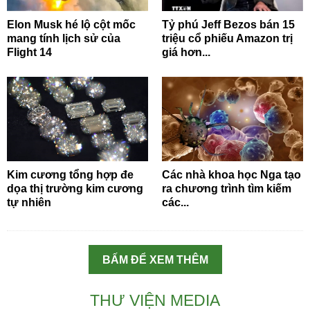
Elon Musk hé lộ cột mốc
Tỷ phú Jeff Bezos bán 15
mang tính lịch sử của
triệu cổ phiếu Amazon trị
Flight 14
giá hơn...
Kim cương tổng hợp đe
Các nhà khoa học Nga tạo
dọa thị trường kim cương
ra chương trình tìm kiếm
tự nhiên
các...
BẤM ĐỂ XEM THÊM
THƯ VIỆN MEDIA