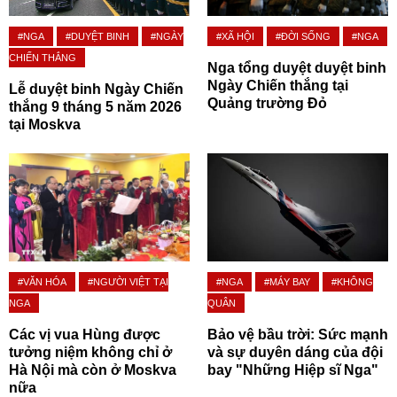
#NGA
#DUYỆT BINH
#NGÀY
#XÃ HỘI
#ĐỜI SỐNG
#NGA
CHIẾN THẮNG
Nga tổng duyệt duyệt binh
Ngày Chiến thắng tại
Lễ duyệt binh Ngày Chiến
Quảng trường Đỏ
thắng 9 tháng 5 năm 2026
tại Moskva
#VĂN HÓA
#NGƯỜI VIỆT TẠI
#NGA
#MÁY BAY
#KHÔNG
NGA
QUÂN
Các vị vua Hùng được
Bảo vệ bầu trời: Sức mạnh
tưởng niệm không chỉ ở
và sự duyên dáng của đội
Hà Nội mà còn ở Moskva
bay "Những Hiệp sĩ Nga"
nữa