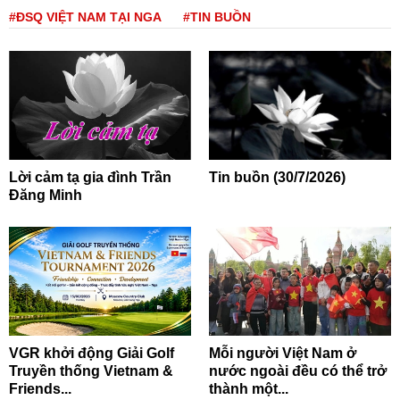
#ĐSQ VIỆT NAM TẠI NGA
#TIN BUỒN
Lời cảm tạ gia đình Trần
Tin buồn (30/7/2026)
Đăng Minh
VGR khởi động Giải Golf
Mỗi người Việt Nam ở
Truyền thống Vietnam &
nước ngoài đều có thể trở
Friends...
thành một...