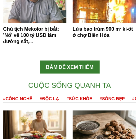
Chủ tịch Mekolor bị bắt:
Lửa bao trùm 900 m² ki-ốt
'Nổ' về 100 tỷ USD làm
ở chợ Biên Hòa
đường sắt,...
BẤM ĐỂ XEM THÊM
CUỘC SỐNG QUANH TA
#CÔNG NGHỆ
#ĐỘC LẠ
#SỨC KHỎE
#SỐNG ĐẸP
#Q