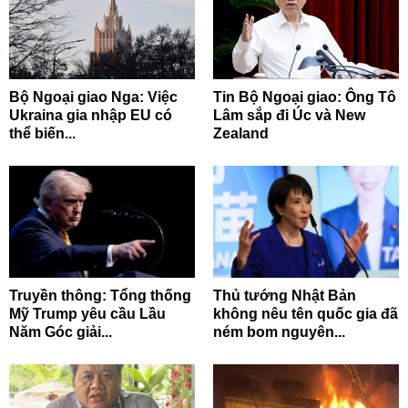
Bộ Ngoại giao Nga: Việc
Tin Bộ Ngoại giao: Ông Tô
Ukraina gia nhập EU có
Lâm sắp đi Úc và New
thể biến...
Zealand
Truyền thông: Tổng thống
Thủ tướng Nhật Bản
Mỹ Trump yêu cầu Lầu
không nêu tên quốc gia đã
Năm Góc giải...
ném bom nguyên...