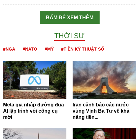
BẤM ĐỂ XEM THÊM
THỜI SỰ
#NGA
#NATO
#MỸ
#TIỀN KỸ THUẬT SỐ
Meta gia nhập đường đua
Iran cảnh báo các nước
AI lập trình với công cụ
vùng Vịnh Ba Tư về khả
mới
năng tiến...