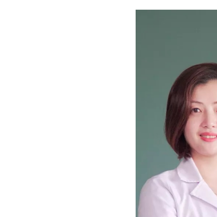
Bulagria
Crimea
Chính trị
Công nghệ
Chuyện hay
Chuyện lạ
Cuộc sống quanh ta
Casino
Chiến tranh thương mại
Chi hội phụ nữ TTTM Mátxcơva
Chính trị Nga
Chợ Vòm
Cảnh sát
Cấm bay
Cao tốc
Canada