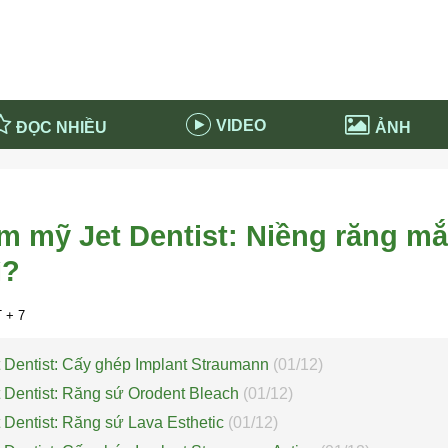
VIDEO
ĐỌC NHIỀU
ẢNH
in và ứng dụng
Tiêu điểm Covid-19
d-19 tại Nga
Thời sự
m mỹ Jet Dentist: Niềng răng mắ
n nước Nga
NABU EDUCATION
ì?
 nước Nga
Tử vi hàng ngày
 Nga - Việt Nam
Phân tích chính trị
 + 7
 Dentist: Cấy ghép Implant Straumann
(01/12)
 Dentist: Răng sứ Orodent Bleach
(01/12)
 Dentist: Răng sứ Lava Esthetic
(01/12)