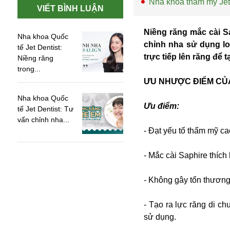
Nha khoa thẩm mỹ Jet
VIẾT BÌNH LUẬN
Niềng răng mắc cài S
Nha khoa Quốc
chỉnh nha sử dụng lo
tế Jet Dentist:
trực tiếp lên răng để 
Niềng răng
trong...
ƯU NHƯỢC ĐIỂM CỦ
Nha khoa Quốc
Ưu điểm:
tế Jet Dentist: Tư
vấn chỉnh nha...
- Đạt yếu tố thẩm mỹ cao
- Mắc cài Saphire thích
An ninh
Anh
- Không gây tổn thương
Australia
Amazon
- Tạo ra lực răng di c
Army Games
sử dụng.
Apple