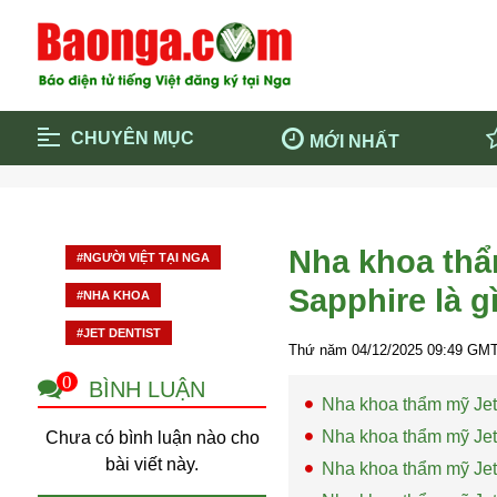
CHUYÊN MỤC
MỚI NHẤT
Trang chủ
Blockcha
Điểm tin chính
Dịch Covi
Nha khoa thẩ
#NGƯỜI VIỆT TẠI NGA
Cộng đồng
Thông ti
Sapphire là g
#NHA KHOA
Cuộc sống quanh ta
Khám phá
#JET DENTIST
Quảng cáo
Chính trị
Thứ năm 04/12/2025
09:49
GMT
0
BÌNH LUẬN
Nha khoa thẩm mỹ Jet
Nha khoa thẩm mỹ Jet
Chưa có bình luận nào cho
bài viết này.
Nha khoa thẩm mỹ Jet