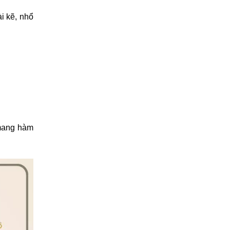
i kẽ, nhổ
 mang hàm