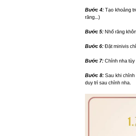
Dịch vụ
Diego Maradona
Bước 4:
Tạo khoảng tr
Di cư
Facebook
răng...)
Dòng chảy phương Bắc 1
FED
Dải Gaza
Fansipan
Bước 5:
Nhổ răng khôn 
F0
FLC
Bước 6:
Đặt minivis ch
F-16
Bước 7:
Chỉnh nha tùy 
Bước 8:
Sau khi chỉnh 
duy trì sau chỉnh nha.
Gương sáng
Golf
Giáng sinh
GDP