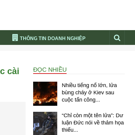
THÔNG TIN DOANH NGHIỆP
Đừng bỏ lỡ
Nổi bật báo nga
c cài
ĐỌC NHIỀU
Thư viện media
Phân tích thị trường Nga 2026
Nhiều tiếng nổ lớn, lửa
bùng cháy ở Kiev sau
cuộc tấn công...
“Chỉ còn một tên lửa”: Dư
luận Đức nói về thảm họa
thiếu...