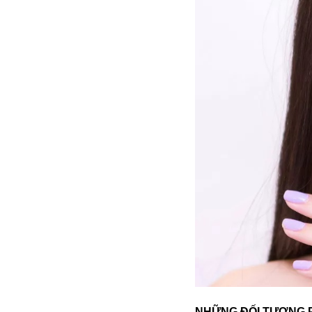
Bói toán
Bóng đá
Bill Gates
BĐS
Bí ẩn
Bitcoin
Bamboo Airways
Báo Nga có gì?
Biển Đông
Barrack Obama
Bắc Kinh
NHỮNG ĐỐI TƯỢNG P