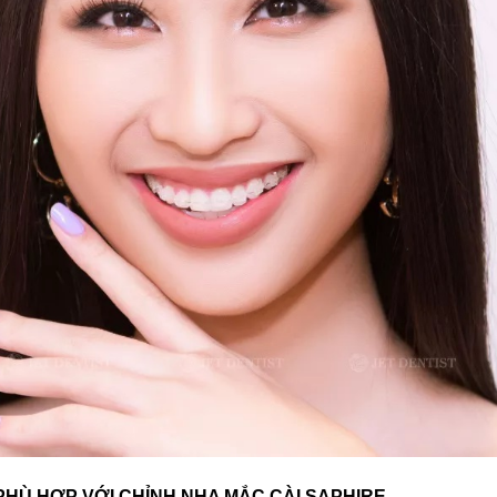
HÙ HỢP VỚI CHỈNH NHA MẮC CÀI SAPHIRE