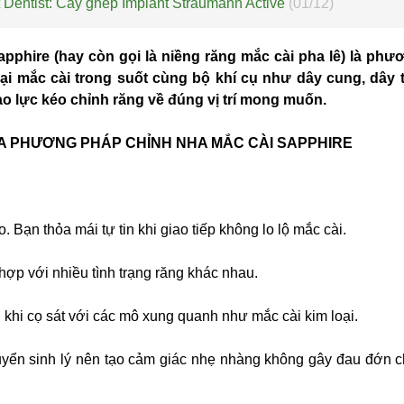
 Dentist: Cấy ghép Implant Straumann Active
(01/12)
apphire (hay còn gọi là niềng răng mắc cài pha lê) là ph
ại mắc cài trong suốt cùng bộ khí cụ như dây cung, dây 
tạo lực kéo chỉnh răng về đúng vị trí mong muốn.
A PHƯƠNG PHÁP CHỈNH NHA MẮC CÀI SAPPHIRE
. Bạn thỏa mái tự tin khi giao tiếp không lo lộ mắc cài.
 hợp với nhiều tình trạng răng khác nhau.
 khi cọ sát với các mô xung quanh như mắc cài kim loại.
huyển sinh lý nên tạo cảm giác nhẹ nhàng không gây đau đớn 