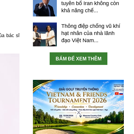
tuyên bố Iran không còn
khả năng chế...
Thông điệp chống vũ khí
hạt nhân của nhà lãnh
ủa bác sĩ
đạo Việt Nam...
BẤM ĐỂ XEM THÊM