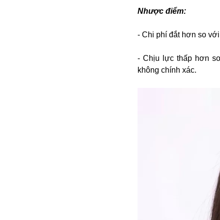
Alibaba
Nhược điểm:
Angela Merkel
Aeroflot
- Chi phí đắt hơn so với
ASEAN
Argentina
- Chịu lực thấp hơn so
Ai
không chính xác.
Azovstal