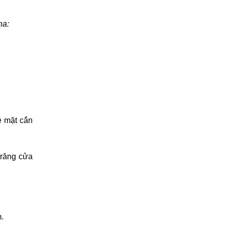
ha:
ề mặt cắn
 răng cửa
.