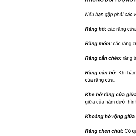
Buôn bán ở Nga
Bộ Quốc phòng
Nếu bạn gặp phải các v
Bác Hồ
Bộ Y tế
Răng hô:
các răng cửa 
Bão tuyết
Bệnh viện
Răng móm:
các răng c
Bản quyền
Bảo tàng
Răng cắn chéo:
răng t
Blockchain
Bộ Ngoại giao
Răng cắn hở:
Khi hàm
Bình Dương
của răng cửa.
Biển Đen
Boeing
Khe hở răng cửa giữa
Bình Định
giữa của hàm dưới hìn
Bulgaria
Biến chủng
Khoảng hở rộng giữa 
Baikal
Bakhmut
Răng chen chút:
Có qu