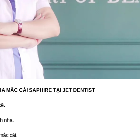
A MẮC CÀI SAPHIRE TẠI JET DENTIST
kẽ.
h nha.
mắc cài.