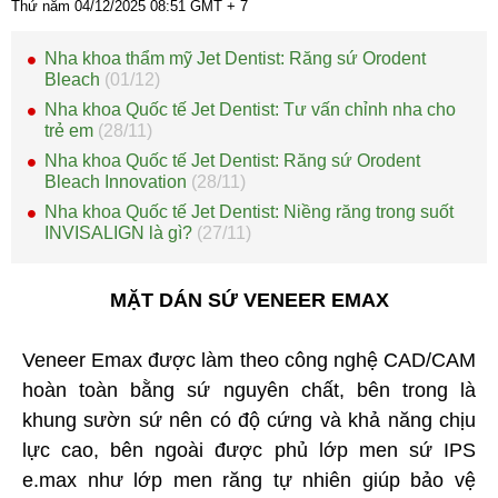
Thứ năm 04/12/2025
08:51
GMT + 7
Nha khoa thẩm mỹ Jet Dentist: Răng sứ Orodent
Bleach
(01/12)
Nha khoa Quốc tế Jet Dentist: Tư vấn chỉnh nha cho
trẻ em
(28/11)
Nha khoa Quốc tế Jet Dentist: Răng sứ Orodent
Bleach Innovation
(28/11)
Nha khoa Quốc tế Jet Dentist: Niềng răng trong suốt
INVISALIGN là gì?
(27/11)
MẶT DÁN SỨ VENEER EMAX
Veneer Emax được làm theo công nghệ CAD/CAM
hoàn toàn bằng sứ nguyên chất, bên trong là
khung sườn sứ nên có độ cứng và khả năng chịu
lực cao, bên ngoài được phủ lớp men sứ IPS
e.max như lớp men răng tự nhiên giúp bảo vệ