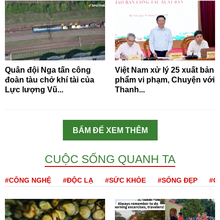
Quân đội Nga tấn công
Việt Nam xử lý 25 xuất bản
đoàn tàu chở khí tài của
phẩm vi phạm, Chuyện với
Lực lượng Vũ...
Thanh...
BẤM ĐỂ XEM THÊM
CUỘC SỐNG QUANH TA
#CÔNG NGHỆ
#ĐỘC LẠ
#SỨC KHỎE
#SỐNG ĐẸP
#Q