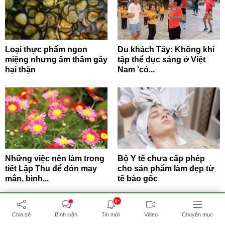
Loại thực phẩm ngon
Du khách Tây: Không khí
miệng nhưng âm thầm gây
tập thể dục sáng ở Việt
hại thận
Nam 'có...
Những việc nên làm trong
Bộ Y tế chưa cấp phép
tiết Lập Thu để đón may
cho sản phẩm làm đẹp từ
mắn, bình...
tế bào gốc
8+
Chia sẻ
Bình luận
Tin mới
Video
Chuyên mục