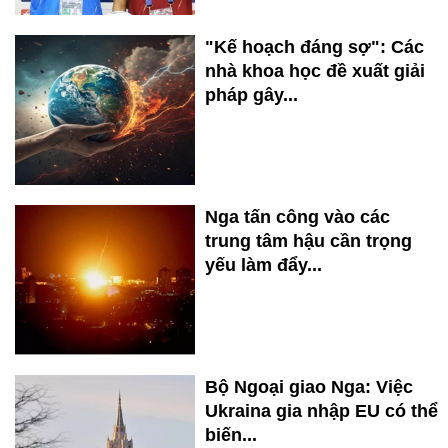
"Kế hoạch đáng sợ": Các
nhà khoa học đề xuất giải
pháp gây...
Nga tấn công vào các
trung tâm hậu cần trọng
yếu làm đẩy...
Bộ Ngoại giao Nga: Việc
Ukraina gia nhập EU có thể
biến...