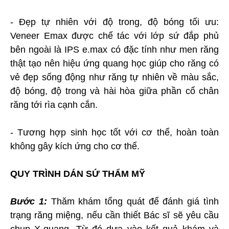
- Đẹp tự nhiên với độ trong, độ bóng tối ưu:
Veneer Emax được chế tác với lớp sứ đắp phủ
bên ngoài là IPS e.max có đặc tính như men răng
thật tạo nên hiệu ứng quang học giúp cho răng có
vẻ đẹp sống động như răng tự nhiên về màu sắc,
độ bóng, độ trong và hài hòa giữa phần cổ chân
răng tới rìa cạnh cắn.
- Tương hợp sinh học tốt với cơ thể, hoàn toàn
không gây kích ứng cho cơ thể.
QUY TRÌNH DÁN SỨ THẨM MỸ
Bước 1:
Thăm khám tổng quát để đánh giá tình
trạng răng miệng, nếu cần thiết Bác sĩ sẽ yêu cầu
chụp X-quang. Từ đó dựa vào kết quả khám và