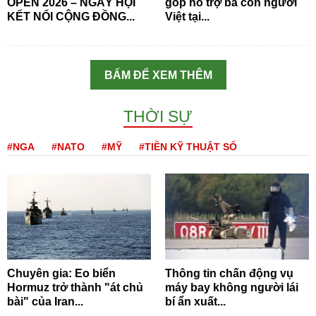
OPEN 2026 – NGÀY HỘI
góp hỗ trợ bà con người
KẾT NỐI CỘNG ĐỒNG...
Việt tại...
BẤM ĐỂ XEM THÊM
THỜI SỰ
#NGA
#NATO
#MỸ
#TIỀN KỸ THUẬT SỐ
Chuyên gia: Eo biển
Thông tin chấn động vụ
Hormuz trở thành "át chủ
máy bay không người lái
bài" của Iran...
bí ẩn xuất...