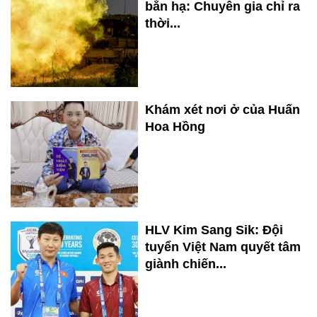
bắn hạ: Chuyên gia chỉ ra
thời...
Khám xét nơi ở của Huấn
Hoa Hồng
HLV Kim Sang Sik: Đội
tuyển Việt Nam quyết tâm
giành chiến...