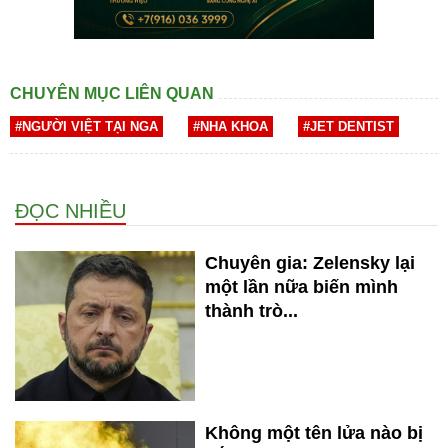
CHUYÊN MỤC LIÊN QUAN
#NGƯỜI VIỆT TẠI NGA
#NHA KHOA
#JET DENTIST
ĐỌC NHIỀU
Chuyên gia: Zelensky lại
một lần nữa biến mình
thành trò...
Không một tên lửa nào bị