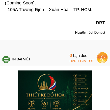
(Coming Soon).
- 105A Trương Định – Xuân Hòa – TP. HCM.
BBT
Nguồn:
Jet Dentist
0
bạn đọc
IN BÀI VIẾT
ĐÁNH GIÁ TỐT