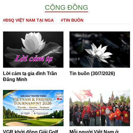
CỘNG ĐỒNG
#ĐSQ VIỆT NAM TẠI NGA
#TIN BUỒN
Lời cảm tạ gia đình Trần
Tin buồn (30/7/2026)
Đăng Minh
VGR khởi động Giải Golf
Mỗi người Việt Nam ở