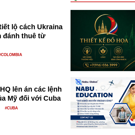
iết lộ cách Ukraina
h đánh thuê từ
#COLOMBIA
HQ lên án các lệnh
ủa Mỹ đối với Cuba
#CUBA