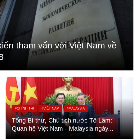
kiến tham vấn với Việt Nam về
8
#CHÍNH TRỊ
#VIỆT NAM
#MALAYSIA
Tổng Bí thư, Chủ tịch nước Tô Lâm:
Quan hệ Việt Nam - Malaysia ngày...