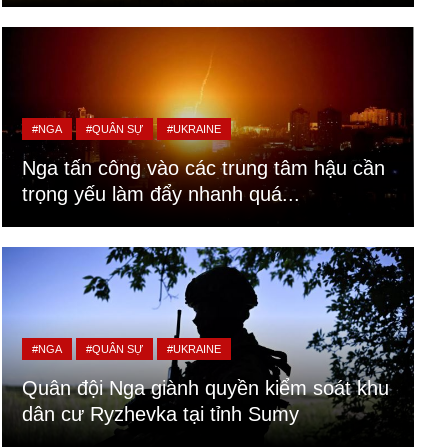
#NGA
#QUÂN SỰ
#UKRAINE
Nga tấn công vào các trung tâm hậu cần
trọng yếu làm đẩy nhanh quá...
#NGA
#QUÂN SỰ
#UKRAINE
Quân đội Nga giành quyền kiểm soát khu
dân cư Ryzhevka tại tỉnh Sumy