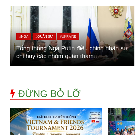
Alibaba
Angela Merkel
Aeroflot
ASEAN
Argentina
#NGA
#QUÂN SỰ
#UKRAINE
Ai
Azovstal
Tổng thống Nga Putin điều chỉnh nhân sự
chỉ huy các nhóm quân tham...
ĐỪNG BỎ LỠ