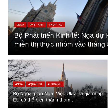
#NGA
#VIỆT NAM
#HỢP TÁC
Bộ Phát triển Kinh tế: Nga dự 
miễn thị thực nhóm vào tháng 
An ninh
Anh
#NGA
#QUÂN SỰ
#UKRAINE
Australia
Bộ Ngoại giao Nga: Việc Ukraina gia nhập
Amazon
EU có thể biến thành thảm...
Army Games
Apple