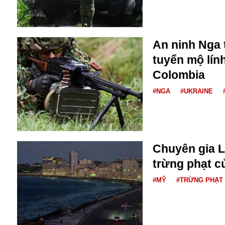
Bulagria
An ninh Nga t
Crimea
tuyển mộ lín
Chính trị
Công nghệ
Colombia
Chuyện hay
#NGA
#UKRAINE
Chuyện lạ
Cuộc sống quanh ta
Casino
Chiến tranh thương mại
Chi hội phụ nữ TTTM Mátxcơva
Chuyên gia L
Chính trị Nga
trừng phạt c
Chợ Vòm
Cảnh sát
#MỸ
#TRỪNG PHẠT
Cấm bay
Cao tốc
Canada