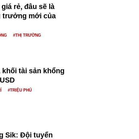
giá rẻ, đâu sẽ là
 trưởng mới của
ỘNG
#THỊ TRƯỜNG
 khối tài sản khổng
u USD
Í
#TRIỆU PHÚ
 Sik: Đội tuyển