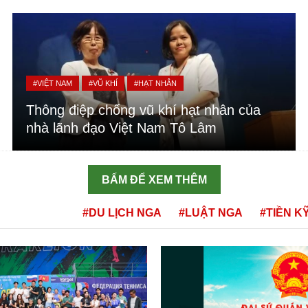
#VIỆT NAM
#VŨ KHÍ
#HẠT NHÂN
Thông điệp chống vũ khí hạt nhân của
nhà lãnh đạo Việt Nam Tô Lâm
BẤM ĐỂ XEM THÊM
#DU LỊCH NGA
#LUẬT NGA
#TIỀN K