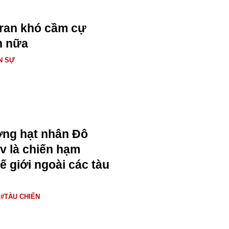
Iran khó cầm cự
n nữa
N SỰ
ng hạt nhân Đô
v là chiến hạm
ế giới ngoài các tàu
#TÀU CHIẾN