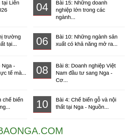
 tại Liên
Bài 15: Những doanh
04
026
nghiệp lớn trong các
ngành...
hị trường
Bài 10: Những ngành sản
06
t tại...
xuất có khả năng mở ra...
o Nga -
Bài 8: Doanh nghiệp Việt
08
ực tế mà...
Nam đầu tư sang Nga -
Cơ...
 chế biến
Bài 4: Chế biến gỗ và nội
10
ng...
thất tại Nga - Nguồn...
BAONGA.COM