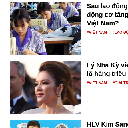
Dịch vụ
Sau lao động 
Diego Maradona
động cơ tăng
Di cư
Facebook
Dòng chảy phương Bắc 1
Việt Nam?
FED
Dải Gaza
Fansipan
#VIỆT NAM
#LAO Đ
F0
FLC
F-16
Lý Nhã Kỳ và
lồ hàng triệ
#VIỆT NAM
#GIẢI TR
Gương sáng
Golf
Giáng sinh
HLV Kim Sang
GDP