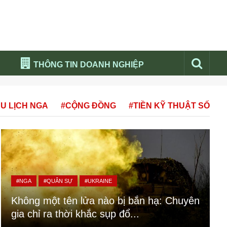
THÔNG TIN DOANH NGHIỆP
Đừng bỏ lỡ
U LỊCH NGA
#CỘNG ĐỒNG
#TIỀN KỸ THUẬT SỐ
Nổi bật báo nga
Thư viện media
Phân tích thị trường Nga 2026
#NGA
#QUÂN SỰ
#UKRAINE
Không một tên lửa nào bị bắn hạ: Chuyên
gia chỉ ra thời khắc sụp đổ...