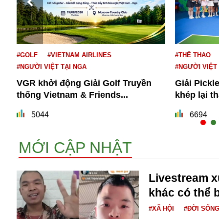
#GOLF
#VIETNAM AIRLINES
#THỂ THAO
#NGƯỜI VIỆT TẠI NGA
#NGƯỜI VIỆT
VGR khởi động Giải Golf Truyền
Giải Pickl
thống Vietnam & Friends...
khép lại t
Bói toán
Bóng đá
5044
6694
Bill Gates
BĐS
MỚI CẬP NHẬT
Bí ẩn
Bitcoin
Bamboo Airways
Livestream 
Báo Nga có gì?
khác có thể b
Biển Đông
Barrack Obama
#XÃ HỘI
#ĐỜI SỐN
Bắc Kinh