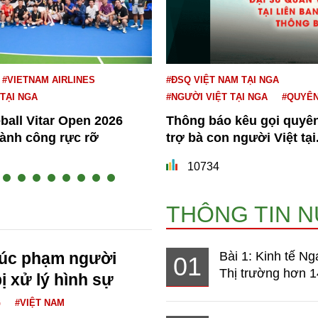
#VIETNAM AIRLINES
#ĐSQ VIỆT NAM TẠI NGA
 TẠI NGA
#NGƯỜI VIỆT TẠI NGA
#QUYÊ
eball Vitar Open 2026
Thông báo kêu gọi quyê
hành công rực rỡ
trợ bà con người Việt tại.
10734
THÔNG TIN 
xúc phạm người
Bài 1: Kinh tế Ng
01
Thị trường hơn 1
ị xử lý hình sự
G
#VIỆT NAM