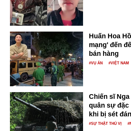
Buôn bán ở Nga
Bộ Quốc phòng
Bác Hồ
Bộ Y tế
Bão tuyết
Huấn Hoa Hồn
Bệnh viện
mạng' đến đế
Bản quyền
bán hàng
Bảo tàng
Blockchain
#VỤ ÁN
#VIỆT NAM
Bộ Ngoại giao
Bình Dương
Biển Đen
Boeing
Chiến sĩ Nga
Bình Định
quân sự đặc 
Bulgaria
Biến chủng
khi bị sét đá
Baikal
#SỰ THẬT THÚ VỊ
#
Bakhmut