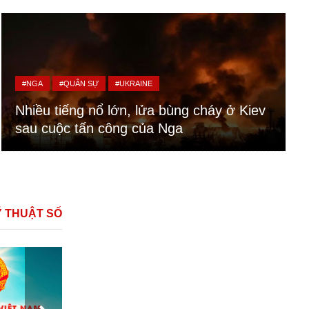
#NGA
#QUÂN SỰ
#UKRAINE
Nhiều tiếng nổ lớn, lửa bùng cháy ở Kiev
sau cuộc tấn công của Nga
Ỹ THUẬT SỐ