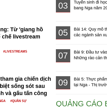
Tuyển sinh đi học
03
bang Nga năm 2
g: Từ 'giang hồ
Bài 14: Quy mô t
05
các ngành sản xuấ
 chế livestream
#LIVESTREAMS
Bài 9: Đầu tư và
07
Những rào cản th
 tham gia chiến dịch
Bài 5: Thực phẩm
09
tại Nga - Thị trườ
biệt sống sót sau
nh và gấu tấn công
NGA
#QUÂN SỰ
QUẢNG CÁO 