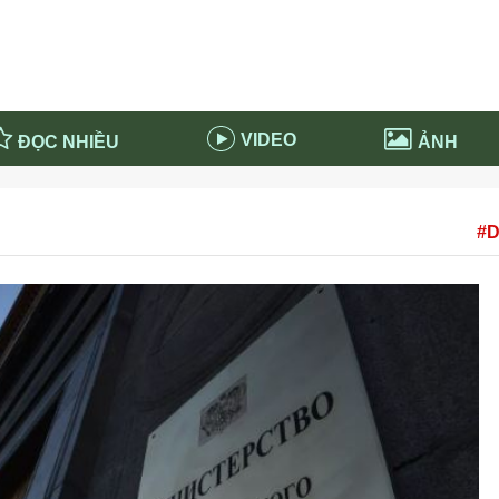
VIDEO
ĐỌC NHIỀU
ẢNH
in và ứng dụng
Tiêu điểm Covid-19
#D
d-19 tại Nga
Thời sự
n nước Nga
NABU EDUCATION
 nước Nga
Tử vi hàng ngày
 Nga - Việt Nam
Phân tích chính trị