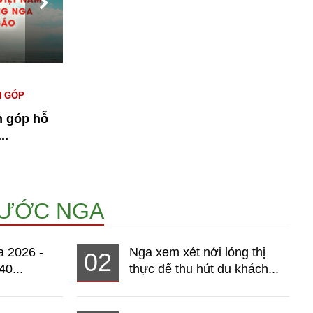
#KINH TẾ NGA
#NGƯỜI VIỆT TẠI NGA
#
N GÓP
#THỊ TRƯỜNG
T
n góp hỗ
Bài 1: Kinh tế Nga 2026 - Thị
n
..
trường hơn 140 triệu dân đang...
14968
NƯỚC NGA
a 2026 -
Nga xem xét nới lỏng thị
02
40...
thực để thu hút du khách...