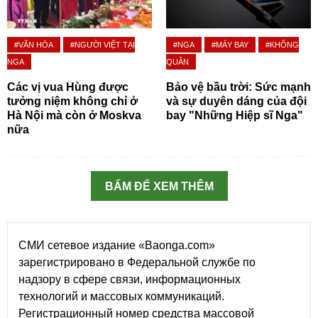
#VĂN HÓA
#NGƯỜI VIỆT TẠI
#NGA
#MÁY BAY
#KHÔNG
NGA
QUÂN
Các vị vua Hùng được
Bảo vệ bầu trời: Sức mạnh
tưởng niệm không chỉ ở
và sự duyên dáng của đội
Hà Nội mà còn ở Moskva
bay "Những Hiệp sĩ Nga"
nữa
BẤM ĐỂ XEM THÊM
СМИ сетевое издание «Baonga.com»
зарегистрировано в Федеральной службе по
надзору в сфере связи, информационных
технологий и массовых коммуникаций.
Регистрационный номер средства массовой