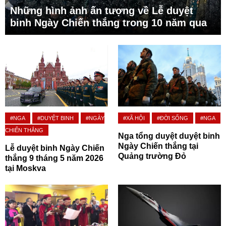
Những hình ảnh ấn tượng về Lễ duyệt
binh Ngày Chiến thắng trong 10 năm qua
#NGA
#DUYỆT BINH
#NGÀY
#XÃ HỘI
#ĐỜI SỐNG
#NGA
CHIẾN THẮNG
Nga tổng duyệt duyệt binh
Ngày Chiến thắng tại
Lễ duyệt binh Ngày Chiến
Quảng trường Đỏ
thắng 9 tháng 5 năm 2026
tại Moskva