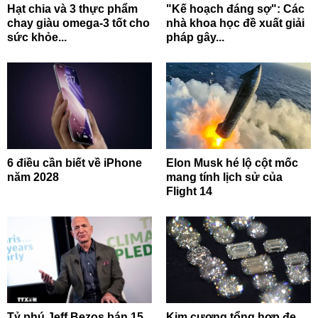
Hạt chia và 3 thực phẩm
"Kế hoạch đáng sợ": Các
chay giàu omega-3 tốt cho
nhà khoa học đề xuất giải
sức khỏe...
pháp gây...
6 điều cần biết về iPhone
Elon Musk hé lộ cột mốc
năm 2028
mang tính lịch sử của
Flight 14
Tỷ phú Jeff Bezos bán 15
Kim cương tổng hợp đe