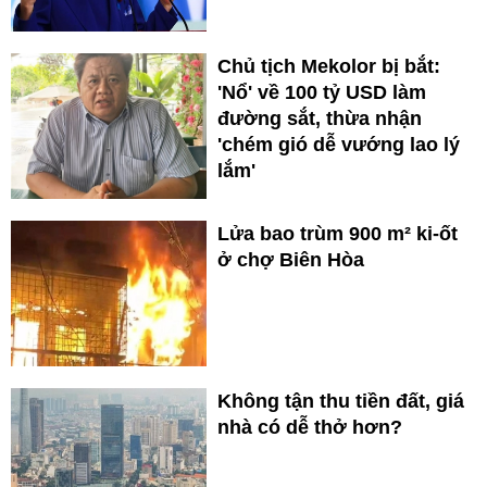
Chủ tịch Mekolor bị bắt:
'Nổ' về 100 tỷ USD làm
đường sắt, thừa nhận
'chém gió dễ vướng lao lý
lắm'
Lửa bao trùm 900 m² ki-ốt
ở chợ Biên Hòa
Không tận thu tiền đất, giá
nhà có dễ thở hơn?