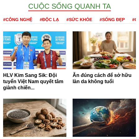
CUỘC SỐNG QUANH TA
#CÔNG NGHỆ
#ĐỘC LẠ
#SỨC KHỎE
#SỐNG ĐẸP
#Q
HLV Kim Sang Sik: Đội
Ăn đúng cách để sở hữu
tuyển Việt Nam quyết tâm
làn da không tuổi
giành chiến...