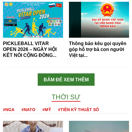
PICKLEBALL VITAR
Thông báo kêu gọi quyên
OPEN 2026 – NGÀY HỘI
góp hỗ trợ bà con người
KẾT NỐI CỘNG ĐỒNG...
Việt tại...
BẤM ĐỂ XEM THÊM
THỜI SỰ
#NGA
#NATO
#MỸ
#TIỀN KỸ THUẬT SỐ