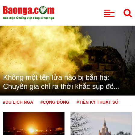
CHUYÊN MỤC
Không một tên lửa nào bị bắn hạ:
Chuyên gia chỉ ra thời khắc sụp đổ...
#DU LỊCH NGA
#CỘNG ĐỒNG
#TIỀN KỸ THUẬT SỐ