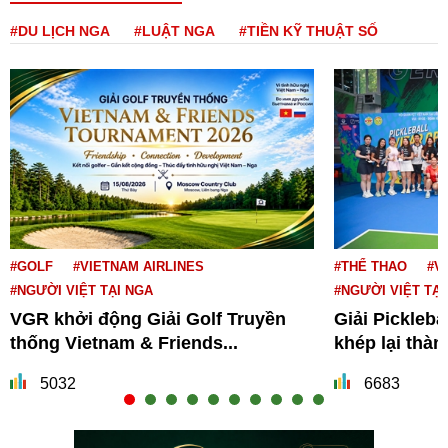
#DU LỊCH NGA
#LUẬT NGA
#TIỀN KỸ THUẬT SỐ
#GOLF
#VIETNAM AIRLINES
#THỂ THAO
#V
#NGƯỜI VIỆT TẠI NGA
#NGƯỜI VIỆT TẠI
VGR khởi động Giải Golf Truyền
Giải Pickleba
thống Vietnam & Friends...
khép lại thà
5032
6683