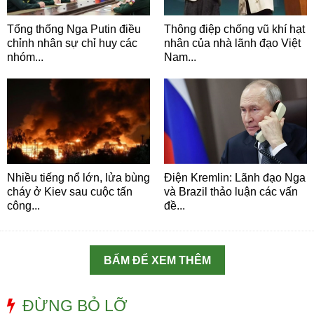
Tổng thống Nga Putin điều
Thông điệp chống vũ khí hạt
chỉnh nhân sự chỉ huy các
nhân của nhà lãnh đạo Việt
nhóm...
Nam...
Nhiều tiếng nổ lớn, lửa bùng
Điện Kremlin: Lãnh đạo Nga
cháy ở Kiev sau cuộc tấn
và Brazil thảo luận các vấn
công...
đề...
BẤM ĐỂ XEM THÊM
ĐỪNG BỎ LỠ