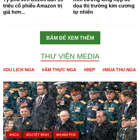
triệu cổ phiếu Amazon trị
dọa thị trường kim cương
giá hơn...
tự nhiên
BẤM ĐỂ XEM THÊM
THƯ VIỆN MEDIA
#DU LỊCH NGA
#ẨM THỰC NGA
#ĐẸP
#MÙA THU NGA
#NGA
#DUYỆT BINH
#KHÁM PHÁ