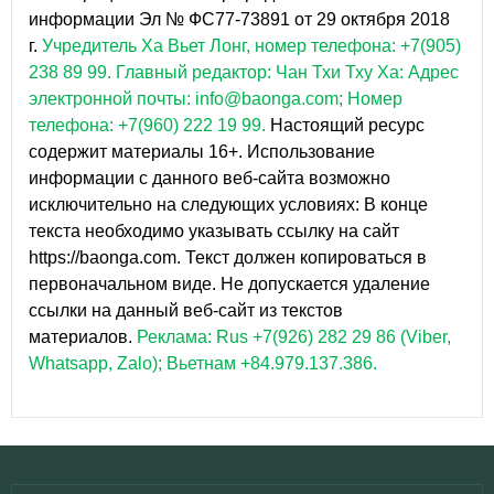
информации Эл № ФС77-73891 от 29 октября 2018
г.
Учредитель Ха Вьет Лонг, номер телефона: +7(905)
238 89 99.
Главный редактор: Чан Тхи Тху Ха: Адрес
электронной почты: info@baonga.com; Номер
телефона: +7(960) 222 19 99.
Настоящий ресурс
содержит материалы 16+. Использование
информации с данного веб-сайта возможно
исключительно на следующих условиях: В конце
текста необходимо указывать ссылку на сайт
https://baonga.com. Текст должен копироваться в
первоначальном виде. Не допускается удаление
ссылки на данный веб-сайт из текстов
материалов.
Реклама: Rus +7(926) 282 29 86 (Viber,
Whatsapp, Zalo); Вьетнам +84.979.137.386.