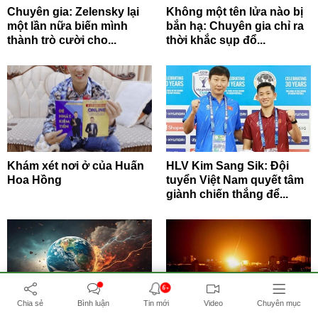
Chuyên gia: Zelensky lại
Không một tên lửa nào bị
một lần nữa biến mình
bắn hạ: Chuyên gia chỉ ra
thành trò cười cho...
thời khắc sụp đổ...
Khám xét nơi ở của Huấn
HLV Kim Sang Sik: Đội
Hoa Hồng
tuyển Việt Nam quyết tâm
giành chiến thắng để...
6+
Chia sẻ
Bình luận
Tin mới
Video
Chuyên mục