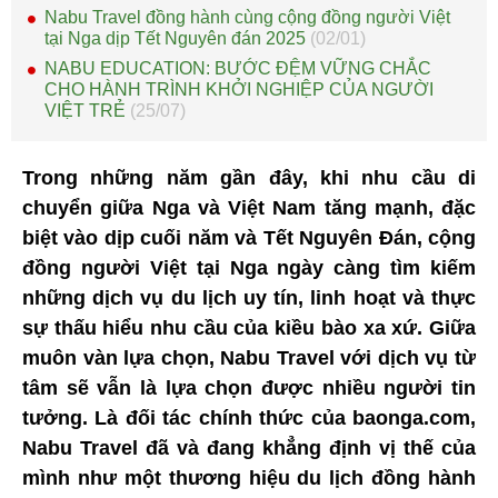
Nabu Travel đồng hành cùng cộng đồng người Việt
tại Nga dịp Tết Nguyên đán 2025
(02/01)
NABU EDUCATION: BƯỚC ĐỆM VỮNG CHẮC
CHO HÀNH TRÌNH KHỞI NGHIỆP CỦA NGƯỜI
VIỆT TRẺ
(25/07)
Trong những năm gần đây, khi nhu cầu di
chuyển giữa Nga và Việt Nam tăng mạnh, đặc
biệt vào dịp cuối năm và Tết Nguyên Đán, cộng
đồng người Việt tại Nga ngày càng tìm kiếm
những dịch vụ du lịch uy tín, linh hoạt và thực
sự thấu hiểu nhu cầu của kiều bào xa xứ. Giữa
muôn vàn lựa chọn, Nabu Travel với dịch vụ từ
tâm sẽ vẫn là lựa chọn được nhiều người tin
tưởng. Là đối tác chính thức của baonga.com,
Nabu Travel đã và đang khẳng định vị thế của
mình như một thương hiệu du lịch đồng hành