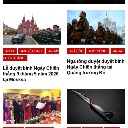
#NGA
#DUYỆT BINH
#NGÀY
#XÃ HỘI
#ĐỜI SỐNG
#NGA
CHIẾN THẮNG
Nga tổng duyệt duyệt binh
Ngày Chiến thắng tại
Lễ duyệt binh Ngày Chiến
Quảng trường Đỏ
thắng 9 tháng 5 năm 2026
tại Moskva