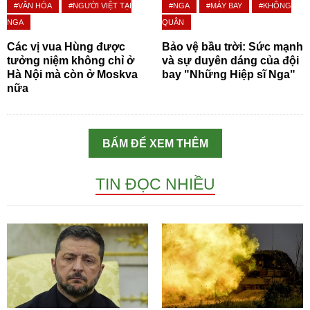
#VĂN HÓA
#NGƯỜI VIỆT TẠI
#NGA
#MÁY BAY
#KHÔNG
NGA
QUÂN
Các vị vua Hùng được
Bảo vệ bầu trời: Sức mạnh
tưởng niệm không chỉ ở
và sự duyên dáng của đội
Hà Nội mà còn ở Moskva
bay "Những Hiệp sĩ Nga"
nữa
BẤM ĐỂ XEM THÊM
TIN ĐỌC NHIỀU