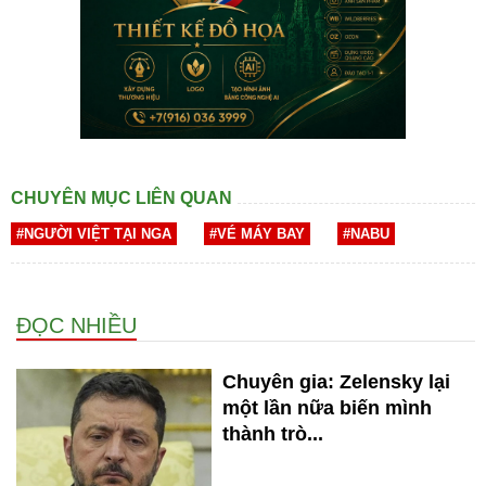
CHUYÊN MỤC LIÊN QUAN
#NGƯỜI VIỆT TẠI NGA
#VÉ MÁY BAY
#NABU
ĐỌC NHIỀU
Chuyên gia: Zelensky lại
một lần nữa biến mình
thành trò...