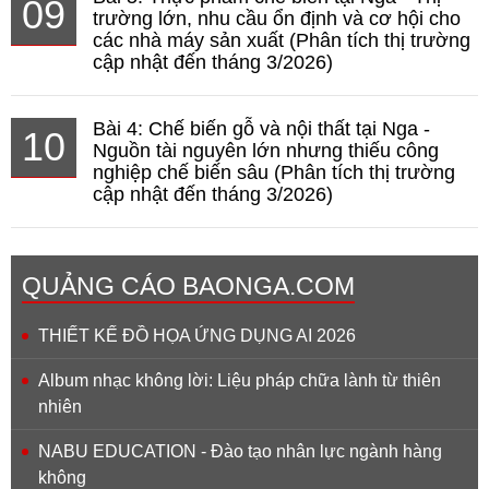
09
trường lớn, nhu cầu ổn định và cơ hội cho
các nhà máy sản xuất (Phân tích thị trường
cập nhật đến tháng 3/2026)
Bài 4: Chế biến gỗ và nội thất tại Nga -
10
Nguồn tài nguyên lớn nhưng thiếu công
nghiệp chế biến sâu (Phân tích thị trường
cập nhật đến tháng 3/2026)
QUẢNG CÁO BAONGA.COM
THIẾT KẾ ĐỒ HỌA ỨNG DỤNG AI 2026
Album nhạc không lời: Liệu pháp chữa lành từ thiên
nhiên
NABU EDUCATION - Đào tạo nhân lực ngành hàng
không