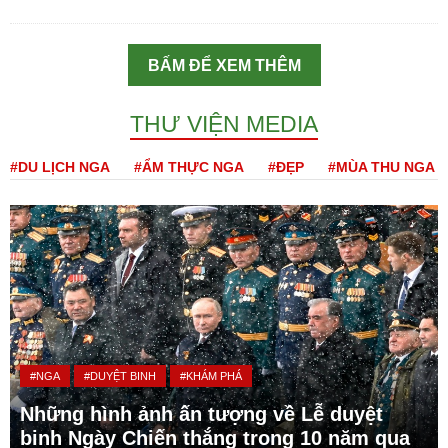
BẤM ĐỂ XEM THÊM
THƯ VIỆN MEDIA
#DU LỊCH NGA
#ẨM THỰC NGA
#ĐẸP
#MÙA THU NGA
#NGA
#DUYỆT BINH
#KHÁM PHÁ
Những hình ảnh ấn tượng về Lễ duyệt
binh Ngày Chiến thắng trong 10 năm qua