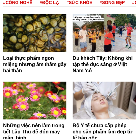
#CÔNG NGHỆ
#ĐỘC LẠ
#SỨC KHỎE
#SỐNG ĐẸP
#Q
Loại thực phẩm ngon
Du khách Tây: Không khí
miệng nhưng âm thầm gây
tập thể dục sáng ở Việt
hại thận
Nam 'có...
Những việc nên làm trong
Bộ Y tế chưa cấp phép
tiết Lập Thu để đón may
cho sản phẩm làm đẹp từ
mắn, bình...
tế bào gốc