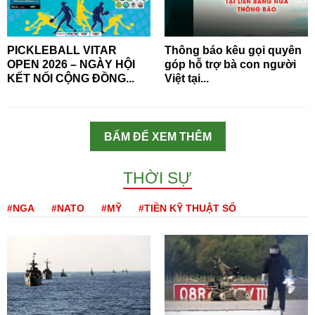
PICKLEBALL VITAR
Thông báo kêu gọi quyên
OPEN 2026 – NGÀY HỘI
góp hỗ trợ bà con người
KẾT NỐI CỘNG ĐỒNG...
Việt tại...
BẤM ĐỂ XEM THÊM
THỜI SỰ
#NGA
#NATO
#MỸ
#TIỀN KỸ THUẬT SỐ